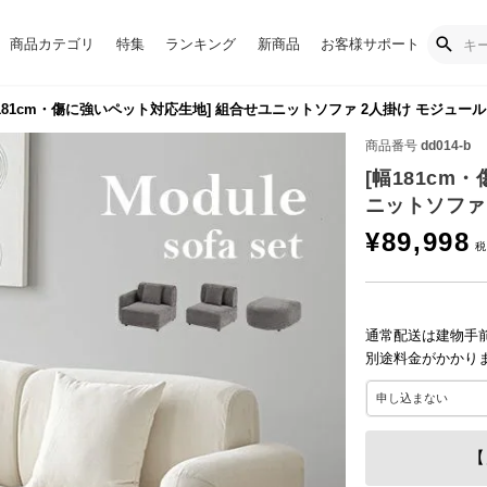
商品カテゴリ
特集
ランキング
新商品
お客様サポート
181cm・傷に強いペット対応生地] 組合せユニットソファ 2人掛け モジュール 
商品番号
dd014-b
[幅181cm
ニットソファ 
¥
89,998
通常配送は建物手
別途料金がかかり
【