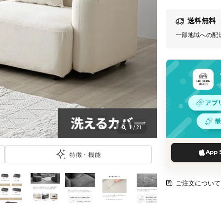
送料無料
一部地域への配
1
/
21
App 
特徴・機能
ご注文について