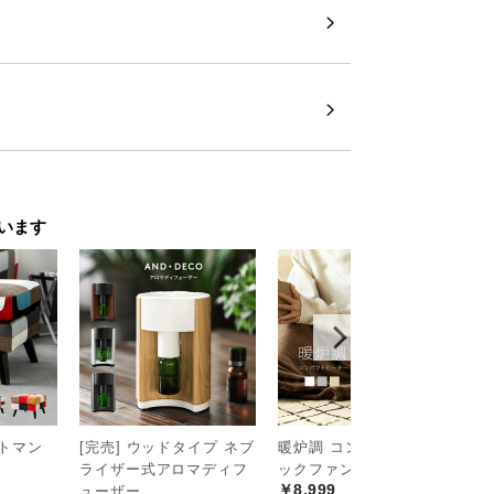
います
ットマン
[完売] ウッドタイプ ネブ
暖炉調 コンパクトセラミ
3
ライザー式アロマディフ
ックファンヒーター
機
￥8,999
￥
ューザー