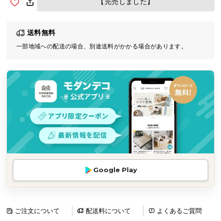
【完売しました】
気
ア
送料無料
イ
テ
一部地域への配送の場合、別途送料がかかる場合があります。
ム
ラ
ン
キ
ン
グ
商
品
Google Play
カ
テ
ゴ
リ
ご注文について
配送料について
よくあるご質問
か