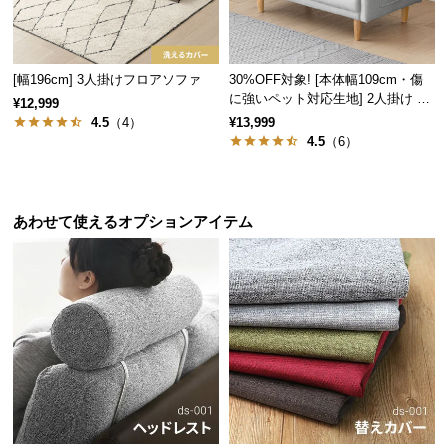
サ
ポ
ー
[幅196cm] 3人掛けフロアソファ
30%OFF対象! [本体幅109cm・傷
ト
に強いペット対応生地] 2人掛け コ
¥12,999
ンパクトソファ ポケット付き
4.5
（4）
¥13,999
4.5
（6）
お
知
ら
あわせて使えるオプションアイテム
せ
ブ
ロ
グ
企
業