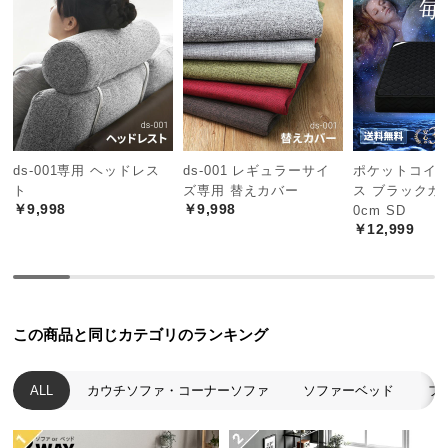
中
型
商
品
の
配
送
に
ds-001専用 ヘッドレス
ds-001 レギュラーサイ
ポケットコイ
ト
ズ専用 替えカバー
ス ブラックカ
つ
￥9,998
￥9,998
0cm SD
い
￥12,999
て
小
型
商
この商品と同じカテゴリのランキング
品
の
ALL
カウチソファ・コーナーソファ
ソファーベッド
フ
配
送
に