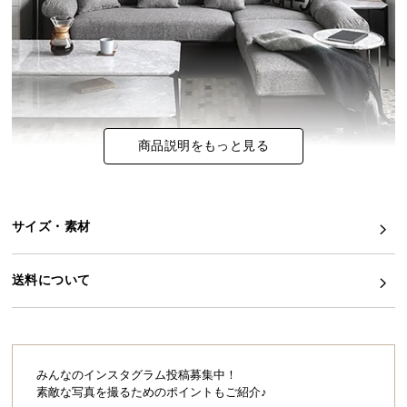
イ
ン
テ
リ
ア
コ
商品説明をもっと見る
ー
デ
ィ
ネ
サイズ・素材
ー
ト
送料について
か
ら
探
す
みんなのインスタグラム投稿募集中！
素敵な写真を撮るためのポイントもご紹介♪