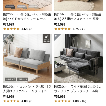
経
路
に
[幅240cm・ 傷に強いペット対応生
[幅161cm・傷に強いペット対応生
地] ワイドカウチソファ ロースタ
地も] 2人掛けフロアソファ 座椅子
つ
イル
タイプ リクライニング
¥89,999
¥19,998
い
4.63
（8）
4.75
（4）
て
返
品・
キ
ャ
ン
セ
ル
に
つ
[幅186cm・コンパクトでも広々] 3
[幅216cm・ワイド座面] 3人掛けカ
い
人掛けソファベッド リクライニン
ウチソファ ブラックスチール脚 L
グ 天然木フレーム 北欧
字 ホテルライク 高級感
て
¥49,999
¥59,999
4.88
（8）
4.88
（16）