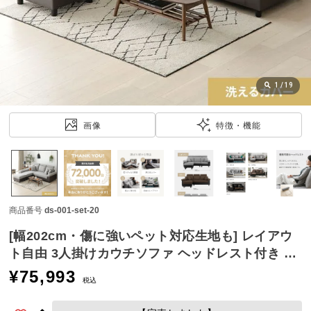
近
チ
ェ
ッ
ク
し
1
/
19
た
ア
画像
特徴・機能
イ
テ
ム
商品番号
ds-001-set-20
特
集
[幅202cm・傷に強いペット対応生地も] レイアウ
一
ト自由 3人掛けカウチソファ ヘッドレスト付き レ
覧
ギュラー
¥
75,993
税込
人