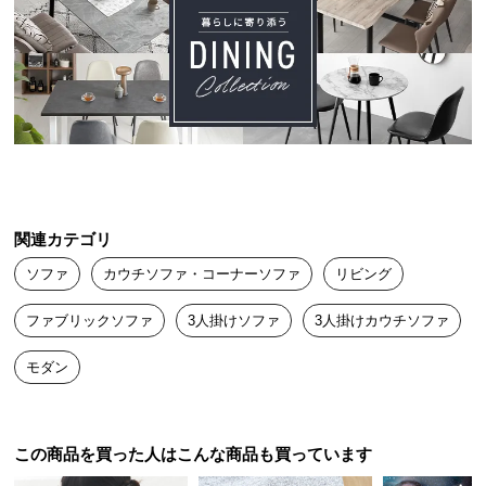
送
料
に
つ
い
て
大
型
関連カテゴリ
商
品
ソファ
カウチソファ・コーナーソファ
リビング
の
配
ファブリックソファ
3人掛けソファ
3人掛けカウチソファ
送
モダン
に
つ
い
て
この商品を買った人はこんな商品も買っています