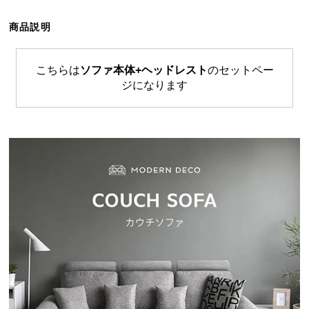
ら
探
商品説明
す
こちらは
ソファ本体+ヘッドレスト
のセットペー
ジになります
イ
ン
テ
リ
ア
テ
イ
ス
ト
か
ら
探
す