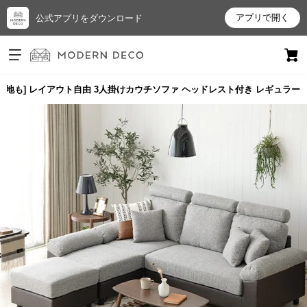
アプリで開く
公式アプリをダウンロード
ログイン
新規会員登録
生地も] レイアウト自由 3人掛けカウチソファ ヘッドレスト付き レギュラー
お
気
に
入
り
ア
イ
テ
ム
最