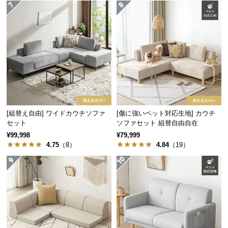
保
証
に
つ
い
て
会
員
規
[組替え自由] ワイドカウチソファ
[傷に強いペット対応生地] カウチ
約
セット
ソファセット 組替自由自在
に
¥99,998
¥79,999
つ
4.75
（8）
4.84
（19）
い
て
お
客
様