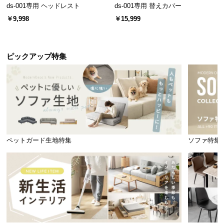
情
ds-001専用 ヘッドレスト
ds-001専用 替えカバー
報
￥9,998
￥15,999
©
M
O
ピックアップ特集
D
E
R
N
D
E
C
ペットガード生地特集
ソファ特集
O
C
o.,
L
t
d.
A