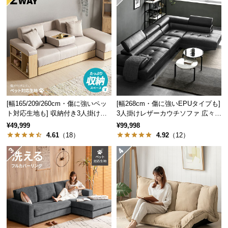
つ
い
て
開
梱
設
置
[幅165/209/260cm・傷に強いペッ
[幅268cm・傷に強いEPUタイプも]
サ
ト対応生地も] 収納付き3人掛け多
3人掛けレザーカウチソファ 広々設
ー
機能ソファ
計 高級感
¥49,999
¥99,998
ビ
4.61
（18）
4.92
（12）
ス
に
つ
い
て
搬
入