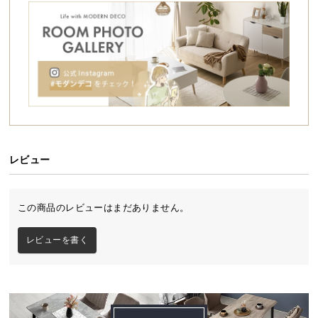
シ
ョ
ッ
ピ
ン
グ
ガ
イ
ド
レビュー
お
支
払
この商品のレビューはまだありません。
い
に
レビューを書く
つ
い
て
配