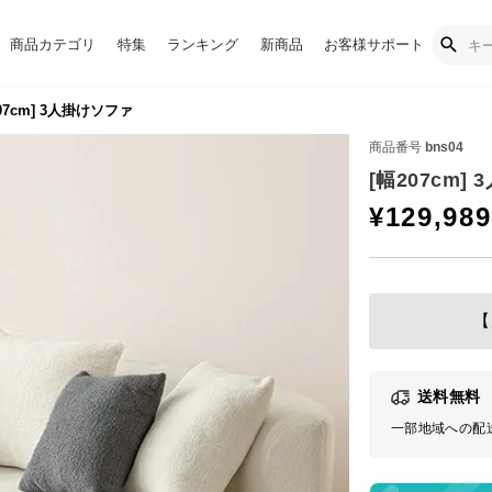
商品カテゴリ
特集
ランキング
新商品
お客様サポート
07cm] 3人掛けソファ
商品番号
bns04
[幅207cm]
¥
129,989
【
送料無料
一部地域への配