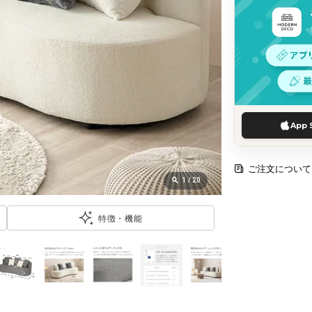
App 
ご注文について
1
/
20
特徴・機能