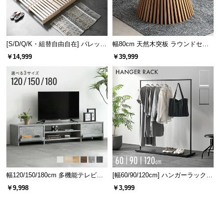
[S/D/Q/K・組替自由自在] パレット
幅80cm 天然木突板 ラウンドセン
ベッド 8/12/16枚セット
ターテーブル 美しい格子デザイン
￥14,999
￥39,999
幅120/150/180cm 多機能テレビボ
[幅60/90/120cm] ハンガーラック
ード 木目/石目調 オープン収納・
スチール 4段階高さ調節 サイドフ
￥9,998
￥3,999
引き出し収納付き
ック オープンラック シンプル