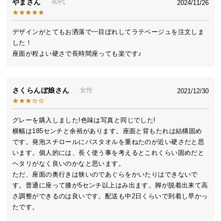
やま
40代
2024/11/26
送
料
に
デザインがとてもお洒落で一目ぼれしてラテベージュを注文しま
つ
した！

い
座面が程よい硬さで長時間座っても楽です♪
て
大
さくらんぼ娘
女性
2021/12/30
型
商
グレーを購入しました!色味は写真と同じでした!

品
横幅は185センチと余裕があります。座面と背もたれは結構固め
の
です。発泡スチロールにバスタオルを重ねたのが近い硬さだと思
配
います。個人的には、長く使う事を考えるとこれくらい固めだと
送
ヘタリがなく良いのかなと思います。

に
ただ、座面の奥行きは狭いのであぐらをかいたりはできないで
つ
す。普通に座って膝が5センチ以上はみ出ます。脚が脱着出来て高
い
さ調整ができるのは良いです。配送も中2日くらいで到着し早かっ
て