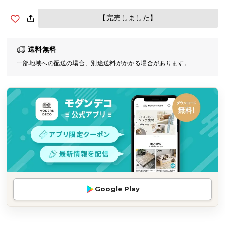
気
【完売しました】
ア
イ
テ
送料無料
ム
一部地域への配送の場合、別途送料がかかる場合があります。
ラ
ン
キ
ン
グ
商
品
カ
テ
Google Play
ゴ
リ
か