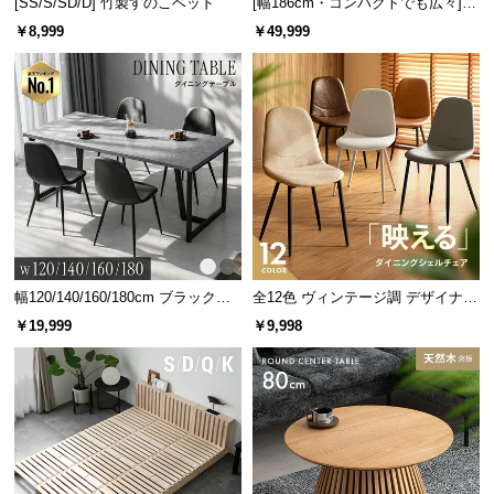
[SS/S/SD/D] 竹製すのこベッド
[幅186cm・コンパクトでも広々] 3
人掛けソファベッド リクライニン
￥8,999
￥49,999
グ 天然木フレーム 北欧
幅120/140/160/180cm ブラックフ
全12色 ヴィンテージ調 デザイナー
レーム ダイニング 大理石調 4人掛
ズシェルチェア
￥19,999
￥9,998
け