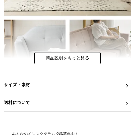
イ
ン
テ
リ
ア
コ
ー
商品説明をもっと見る
デ
ィ
ネ
ー
サイズ・素材
ト
か
ら
送料について
探
す
みんなのインスタグラム投稿募集中！