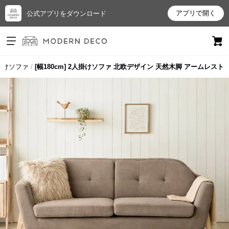
アプリで開く
公式アプリをダウンロード
ログイン
新規会員登録
掛けソファ
[幅180cm] 2人掛けソファ 北欧デザイン 天然木脚 アームレスト
お
気
に
入
り
ア
イ
テ
ム
最