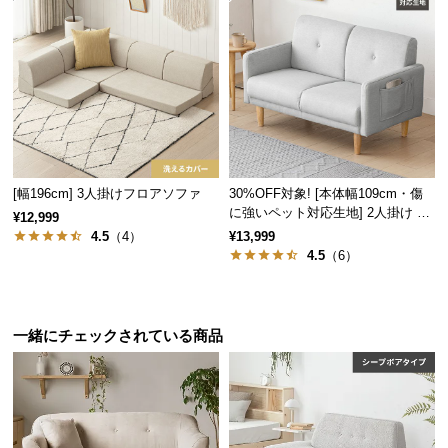
情
報
©
M
O
D
E
R
[幅196cm] 3人掛けフロアソファ
30%OFF対象! [本体幅109cm・傷
N
に強いペット対応生地] 2人掛け コ
¥12,999
D
ンパクトソファ ポケット付き
4.5
（4）
¥13,999
E
4.5
（6）
C
O
C
一緒にチェックされている商品
o.,
L
t
d.
A