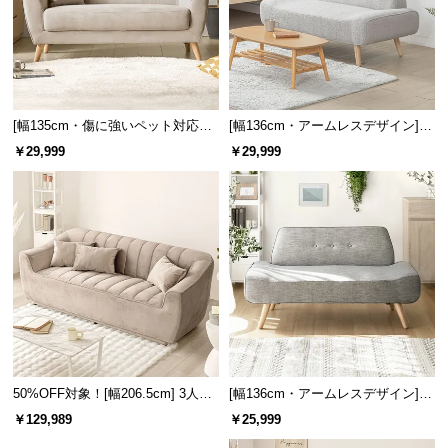
l
l
[幅135cm・傷に強いペット対応生
[幅136cm・アームレスデザイン]
地も] 天然木脚 2人掛けコンパクト
北欧調 2人掛けソファ シープボア
￥29,999
￥29,999
ソファ 北欧風
生地
50%OFF対象！[幅206.5cm] 3人掛
[幅136cm・アームレスデザイン]
けソファ
北欧風 2人掛けソファ
￥129,989
￥25,999