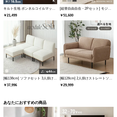
キルト生地 ボンネルコイルマット
[組替自由自在・2Pセット] モジュ
レス K
ールソファ アームレス 天然木脚
￥21,499
￥51,600
洗えるカバー
[幅138cm] ソファセット 3人掛け
[幅128cm] 2人掛けストレートソフ
オットマン付き
ァ
￥37,996
￥29,999
あなたにおすすめの商品