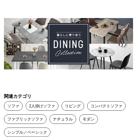
中
型
商
品
の
配
送
に
つ
い
て
小
型
関連カテゴリ
商
ソファ
2人掛けソファ
リビング
コンパクトソファ
品
の
ファブリックソファ
ナチュラル
モダン
配
送
シンプル／ベーシック
に