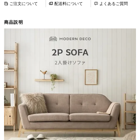
ご注文について
配送料について
よくあるご質問
ら
探
す
商品説明
イ
ン
テ
リ
ア
テ
イ
ス
ト
か
ら
探
す