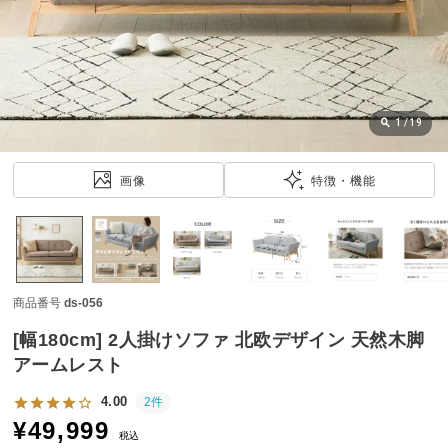
近
チ
ェ
ッ
ク
し
1
/
19
た
ア
画像
特徴・機能
イ
テ
ム
商品番号
ds-056
特
集
[幅180cm] 2人掛けソファ 北欧デザイン 天然木脚
一
アームレスト
覧
4.00
2件
¥
49,999
税込
人