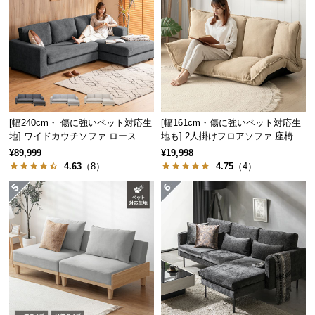
保
証
に
つ
い
て
会
[幅240cm・ 傷に強いペット対応生
[幅161cm・傷に強いペット対応生
員
地] ワイドカウチソファ ロースタ
地も] 2人掛けフロアソファ 座椅子
イル
タイプ リクライニング
規
¥89,999
¥19,998
約
4.63
（8）
4.75
（4）
に
つ
い
て
お
客
様