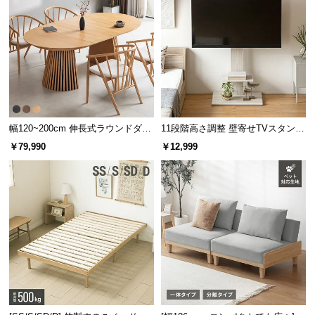
幅120~200cm 伸長式ラウンドダイ
11段階高さ調整 壁寄せTVスタンド
ニングテーブル 6人掛け 天然木突
キャスター付き 上下左右角度調節
￥79,990
￥12,999
板 美しい格子デザイン
機能