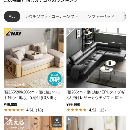
この商品と同じカテゴリのランキング
経
路
ALL
カウチソファ・コーナーソファ
ソファーベッド
フ
に
つ
い
て
返
品・
キ
ャ
ン
セ
ル
[幅165/209/260cm・傷に強いペッ
[幅268cm・傷に強いEPUタイプも]
に
ト対応生地も] 収納付き3人掛け多
3人掛けレザーカウチソファ 広々設
機能ソファ
計 高級感
つ
¥49,999
¥99,998
4.61
（18）
4.92
（12）
い
て