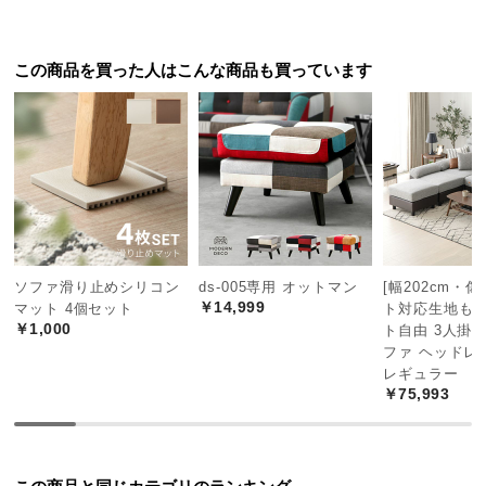
つ
い
この商品を買った人はこんな商品も買っています
て
開
梱
設
置
サ
ー
ビ
ソファ滑り止めシリコン
ds-005専用 オットマン
[幅202cm・
ス
￥14,999
マット 4個セット
ト対応生地も]
に
￥1,000
ト自由 3人掛
つ
ファ ヘッドレ
レギュラー
い
￥75,993
て
搬
入