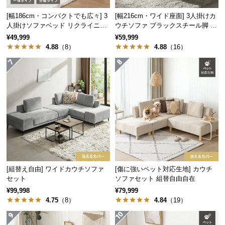
サ
[幅186cm・コンパクトでも広々] 3
[幅216cm・ワイド座面] 3人掛けカ
ポ
人掛けソファベッド リクライニン
ウチソファ ブラックスチール脚 L
ー
グ 天然木フレーム 北欧
字 ホテルライク 高級感
¥49,999
¥59,999
ト
4.88
（8）
4.88
（16）
お
知
ら
せ
ブ
ロ
[組替え自由] ワイドカウチソファ
[傷に強いペット対応生地] カウチ
グ
セット
ソファセット 組替自由自在
¥99,998
¥79,999
4.75
（8）
4.84
（19）
企
業