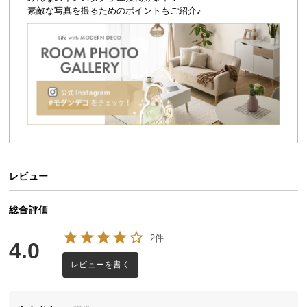
シ
素敵な写真を撮るためのポイントもご紹介♪
ョ
ッ
ピ
ン
グ
ガ
イ
ド
お
支
レビュー
払
い
総合評価
に
2件
つ
4.0
い
レビューを書く
て
配