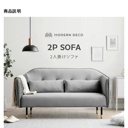
ら
探
商品説明
す
イ
ン
テ
リ
ア
テ
イ
ス
ト
か
ら
探
す