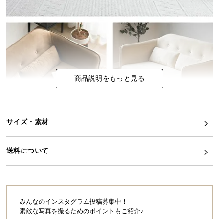
イ
ン
テ
リ
ア
コ
商品説明をもっと見る
ー
デ
ィ
ネ
サイズ・素材
ー
ト
送料について
か
ら
探
す
みんなのインスタグラム投稿募集中！
素敵な写真を撮るためのポイントもご紹介♪