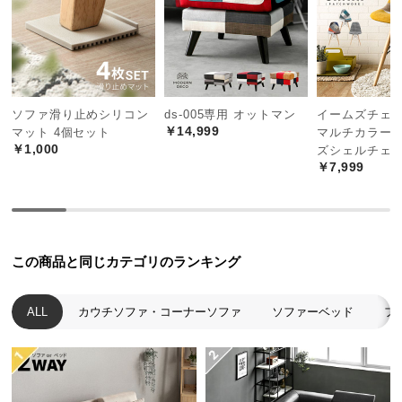
中
型
商
品
の
配
ソファ滑り止めシリコン
ds-005専用 オットマン
イームズチェア
￥14,999
送
マット 4個セット
マルチカラー 
￥1,000
ズシェルチェ
に
￥7,999
つ
い
て
小
この商品と同じカテゴリのランキング
型
商
ALL
カウチソファ・コーナーソファ
ソファーベッド
フ
品
の
配
送
に