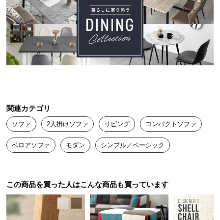
送
料
に
つ
い
て
大
型
関連カテゴリ
商
品
ソファ
2人掛けソファ
リビング
コンパクトソファ
の
配
ベロアソファ
モダン
シンプル／ベーシック
送
に
つ
この商品を買った人はこんな商品も買っています
い
て