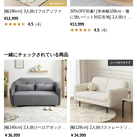
サ
[幅196cm] 3人掛けフロアソファ
30%OFF対象! [本体幅109cm・傷
ポ
に強いペット対応生地] 2人掛け コ
¥12,999
ー
ンパクトソファ ポケット付き
4.5
（4）
¥13,999
ト
4.5
（6）
お
一緒にチェックされている商品
知
ら
せ
ブ
ロ
グ
[幅140cm] 2人掛けベロアボックス
[幅128cm] 2人掛けストレートソフ
企
ソファ
ァ シープボアタイプ
業
￥36,999
￥34,999