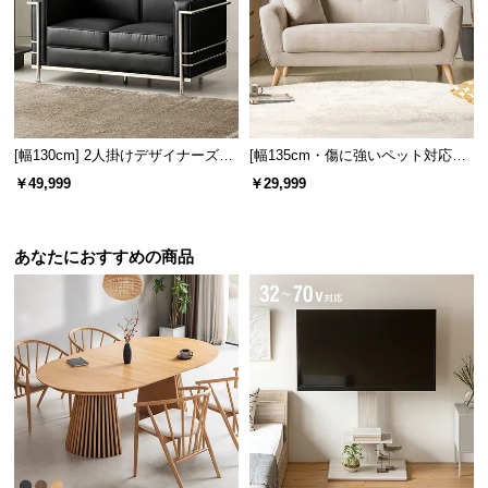
[幅130cm] 2人掛けデザイナーズソ
[幅135cm・傷に強いペット対応生
ファ ル・コルビジェ LC2 名作 リ
地も] 天然木脚 2人掛けコンパクト
￥49,999
￥29,999
プロダクト
ソファ 北欧風
あなたにおすすめの商品