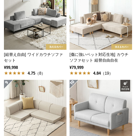
保
証
に
つ
い
て
会
[組替え自由] ワイドカウチソファ
[傷に強いペット対応生地] カウチ
員
セット
ソファセット 組替自由自在
規
¥99,998
¥79,999
約
4.75
（8）
4.84
（19）
に
つ
い
て
お
客
様