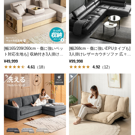
つ
い
て
開
梱
設
[幅165/209/260cm・傷に強いペッ
[幅268cm・傷に強いEPUタイプも]
ト対応生地も] 収納付き3人掛け多
3人掛けレザーカウチソファ 広々設
置
機能ソファ
計 高級感
¥49,999
¥99,998
サ
4.61
（18）
4.92
（12）
ー
ビ
ス
に
つ
い
て
搬
入