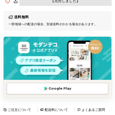
【完売しました】
気
ア
送料無料
イ
テ
一部地域への配送の場合、別途送料がかかる場合があります。
ム
ラ
ン
キ
ン
グ
商
品
Google Play
カ
テ
ゴ
リ
ご注文について
配送料について
よくあるご質問
か