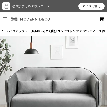
アプリで開く
公式アプリをダウンロード
ログイン
新規会員登録
ファ
ベロアソファ
[幅140cm] 2人掛けコンパクトソファ アンティーク調
お
気
に
入
り
ア
イ
テ
ム
最