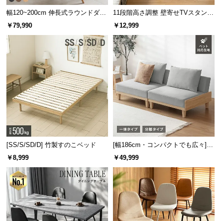
幅120~200cm 伸長式ラウンドダイ
11段階高さ調整 壁寄せTVスタンド
ニングテーブル 6人掛け 天然木突
キャスター付き 上下左右角度調節
￥79,990
￥12,999
板 美しい格子デザイン
機能
[SS/S/SD/D] 竹製すのこベッド
[幅186cm・コンパクトでも広々] 3
人掛けソファベッド リクライニン
￥8,999
￥49,999
グ 天然木フレーム 北欧