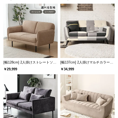
情
報
©
M
O
D
E
R
N
D
[幅128cm] 2人掛けストレートソフ
[幅137cm] 2人掛けマルチカラーソ
E
ァ
ファ
￥29,999
￥34,999
C
O
C
o.,
L
t
d.
A