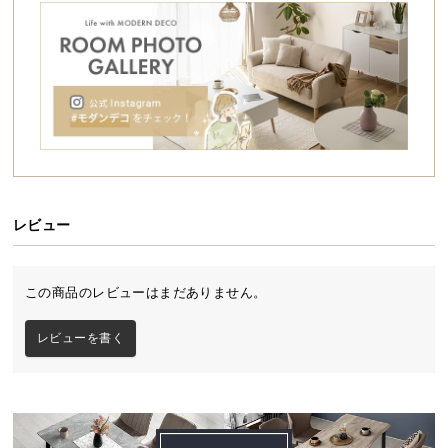
シ
ョ
ッ
ピ
ン
グ
ガ
イ
ド
レビュー
お
支
払
この商品のレビューはまだありません。
い
に
レビューを書く
つ
い
て
配