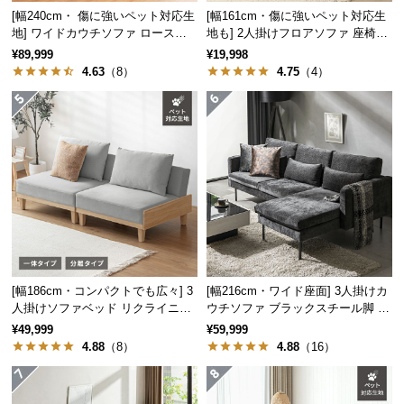
経
[幅240cm・ 傷に強いペット対応生
[幅161cm・傷に強いペット対応生
路
地] ワイドカウチソファ ロースタ
地も] 2人掛けフロアソファ 座椅子
イル
タイプ リクライニング
に
¥89,999
¥19,998
4.63
（8）
4.75
（4）
つ
い
て
返
品・
キ
ャ
ン
セ
ル
[幅186cm・コンパクトでも広々] 3
[幅216cm・ワイド座面] 3人掛けカ
に
人掛けソファベッド リクライニン
ウチソファ ブラックスチール脚 L
つ
グ 天然木フレーム 北欧
字 ホテルライク 高級感
¥49,999
¥59,999
い
4.88
（8）
4.88
（16）
て