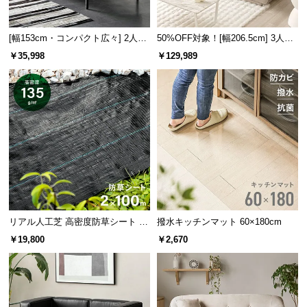
l
l
[幅153cm・コンパクト広々] 2人掛
50%OFF対象！[幅206.5cm] 3人掛
けモダンソファ ブラックスチール
けソファ
￥35,998
￥129,989
脚 ホテルライク 高級感
リアル人工芝 高密度防草シート 2×
撥水キッチンマット 60×180cm
100m
￥19,800
￥2,670