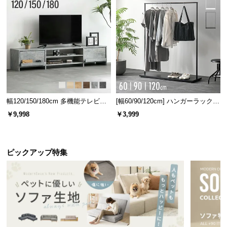
幅120/150/180cm 多機能テレビボ
[幅60/90/120cm] ハンガーラック
ード 木目/石目調 オープン収納・
スチール 4段階高さ調節 サイドフ
￥9,998
￥3,999
引き出し収納付き
ック オープンラック シンプル
ピックアップ特集