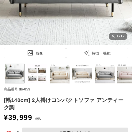
近
チ
ェ
ッ
ク
し
1
/
17
た
ア
画像
特徴・機能
イ
テ
ム
商品番号
ds-059
特
集
[幅140cm] 2人掛けコンパクトソファ アンティー
一
ク調
覧
¥
39,999
税込
人