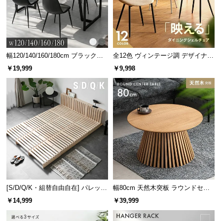
幅120/140/160/180cm ブラックフ
全12色 ヴィンテージ調 デザイナー
レーム ダイニング 大理石調 4人掛
ズシェルチェア
￥19,999
￥9,998
け
[S/D/Q/K・組替自由自在] パレット
幅80cm 天然木突板 ラウンドセン
ベッド 8/12/16枚セット
ターテーブル 美しい格子デザイン
￥14,999
￥39,999