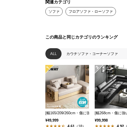
関連カテゴリ
ソファ
フロアソファ・ローソファ
この商品と同じカテゴリのランキング
ALL
カウチソファ・コーナーソファ
[幅165/209/260cm・傷に強いペット対応生地
[幅268cm・傷に
¥49,999
¥99,998
4.61
（18）
4.92
（