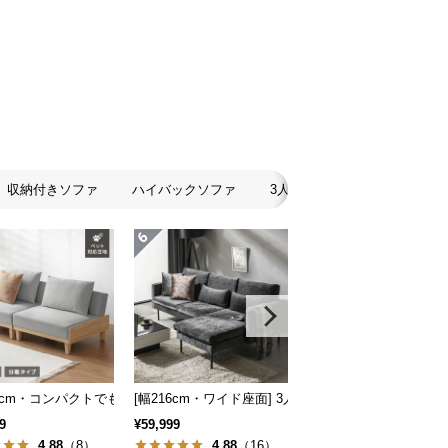
収納付きソファ
ハイバックソファ
3人掛けソファ
2人掛け
スタイル
地も] 2人掛けフロアソファ 座椅子タイプ リクライニング
86cm・コンパクトでも広々] 3人掛けソファベッド リクライニング 天然木フレ
[幅216cm・ワイド座面] 3人掛けカウチソファ ブラ
[組替え自由] ワイドカ
9
¥59,999
¥99,998
4.88
（8）
4.88
（16）
4.75
（8）