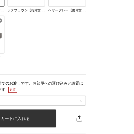
ミルキーベージュ【撥水加工】
ラテブラウン【撥水加工】
ヘザーグレー【撥水加工】
チャコールグレー【撥水加工】
前でのお渡しです、お部屋への運び込みと設置は
ます
カートに入れる