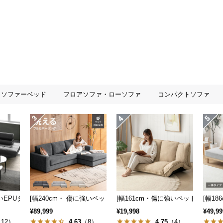
ソファーベッド
フロアソファ・ローソファ
コンパクトソファ
も] 収納付き3人掛け多機能ソファ
強いEPUタイプも] 3人掛けレザーカウチソファ 広々設計 高級感
[幅240cm・ 傷に強いペット対応生地] ワイドカウチソファ ロー
[幅161cm・傷に強いペット対応生
[幅1
¥89,999
¥19,998
¥49,99
12）
4.63
（8）
4.75
（4）