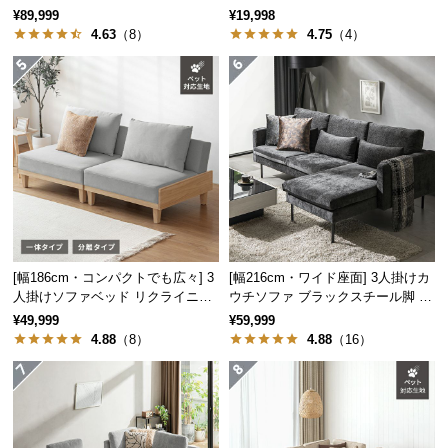
イル
タイプ リクライニング
経
¥89,999
¥19,998
4.63
（8）
4.75
（4）
路
に
つ
い
て
返
品・
キ
ャ
ン
[幅186cm・コンパクトでも広々] 3
[幅216cm・ワイド座面] 3人掛けカ
セ
人掛けソファベッド リクライニン
ウチソファ ブラックスチール脚 L
ル
グ 天然木フレーム 北欧
字 ホテルライク 高級感
¥49,999
¥59,999
に
4.88
（8）
4.88
（16）
つ
い
て