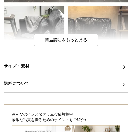
イ
ン
テ
リ
ア
商品説明をもっと見る
コ
ー
デ
ィ
サイズ・素材
ネ
ー
送料について
ト
か
ら
探
す
みんなのインスタグラム投稿募集中！
素敵な写真を撮るためのポイントもご紹介♪