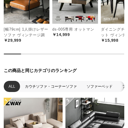
中
型
商
品
の
[幅79cm] 1人掛けレザー
ds-005専用 オットマン
ダイニングチェ
￥14,999
ソファ ヴィンテージ調
ット ヴィンテ
配
￥29,999
￥15,998
送
に
つ
い
て
この商品と同じカテゴリのランキング
小
ALL
カウチソファ・コーナーソファ
ソファーベッド
フ
型
商
品
の
配
送
に