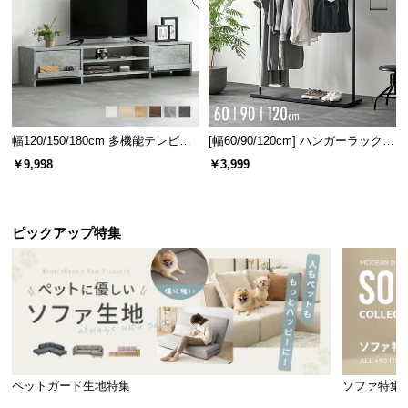
幅120/150/180cm 多機能テレビボ
[幅60/90/120cm] ハンガーラック
ード 木目/石目調 オープン収納・
スチール 4段階高さ調節 サイドフ
￥9,998
￥3,999
引き出し収納付き
ック オープンラック シンプル
ピックアップ特集
ペットガード生地特集
ソファ特集