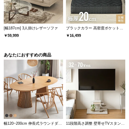
[幅187cm] 3人掛けレザーソファ
ブラックカラー 高密度ポケットコ
イルマットレス D
￥59,999
￥16,499
あなたにおすすめの商品
幅120~200cm 伸長式ラウンドダイ
11段階高さ調整 壁寄せTVスタンド
ニングテーブル 6人掛け 天然木突
キャスター付き 上下左右角度調節