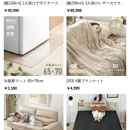
l
[幅130cm] 2人掛けデザイナーズソ
[幅236cm] 3人掛けレザーカウチソ
l
ファ ル・コルビジェ LC2 名作 リ
ファ
￥49,999
￥89,998
プロダクト
冷蔵庫マット 65×70cm
[SD] 4層ブランケット
￥3,180
￥4,999