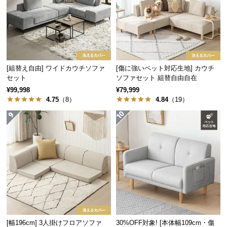
保
証
に
つ
い
て
[組替え自由] ワイドカウチソファ
[傷に強いペット対応生地] カウチ
セット
ソファセット 組替自由自在
会
¥99,998
¥79,999
員
4.75
（8）
4.84
（19）
規
約
に
つ
い
て
お
客
[幅196cm] 3人掛けフロアソファ
30%OFF対象! [本体幅109cm・傷
様