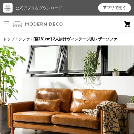
アプリで開く
公式アプリをダウンロード
ログイン
新規会員登録
トップ
ソファ
[幅181cm] 2人掛けヴィンテージ風レザーソファ
お
気
に
入
り
ア
イ
テ
ム
最