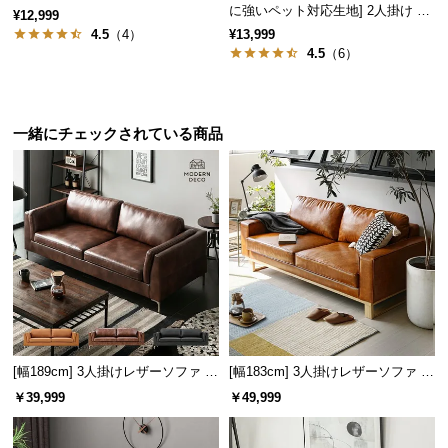
に強いペット対応生地] 2人掛け コ
¥12,999
サ
ンパクトソファ ポケット付き
4.5
（4）
¥13,999
ポ
4.5
（6）
ー
ト
一緒にチェックされている商品
お
知
ら
せ
ブ
ロ
グ
[幅189cm] 3人掛けレザーソファ モ
[幅183cm] 3人掛けレザーソファ 木
ダン ヴィンテージ スクエアフォル
脚 2人掛け ヴィンテージ風 スクエ
￥39,999
￥49,999
ム
アフォルム
企
業