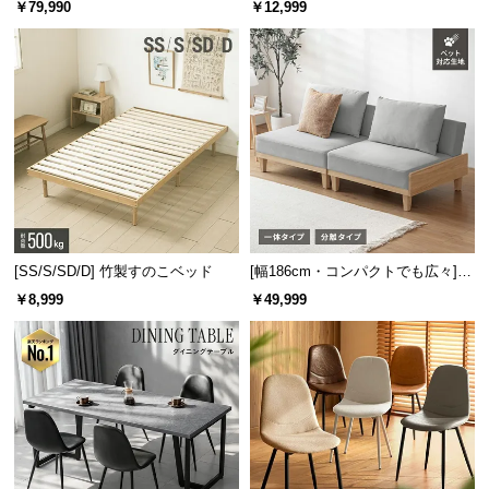
￥79,990
￥12,999
板 美しい格子デザイン
機能
[SS/S/SD/D] 竹製すのこベッド
[幅186cm・コンパクトでも広々] 3
人掛けソファベッド リクライニン
￥8,999
￥49,999
グ 天然木フレーム 北欧