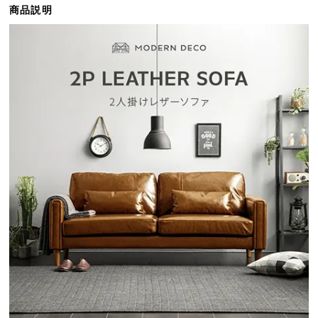
商品説明
ら
探
す
イ
ン
テ
リ
ア
テ
イ
ス
ト
か
ら
探
す