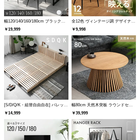
幅120/140/160/180cm ブラックフ
全12色 ヴィンテージ調 デザイナー
レーム ダイニング 大理石調 4人掛
ズシェルチェア
￥19,999
￥9,998
け
[S/D/Q/K・組替自由自在] パレット
幅80cm 天然木突板 ラウンドセン
ベッド 8/12/16枚セット
ターテーブル 美しい格子デザイン
￥14,999
￥39,999