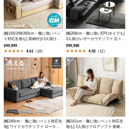
つ
い
て
開
[幅165/209/260cm・傷に強いペッ
[幅268cm・傷に強いEPUタイプも]
ト対応生地も] 収納付き3人掛け多
3人掛けレザーカウチソファ 広々設
梱
機能ソファ
計 高級感
¥49,999
¥99,998
設
4.61
（18）
4.92
（12）
置
サ
ー
ビ
ス
に
つ
い
て
搬
[幅240cm・ 傷に強いペット対応生
[幅161cm・傷に強いペット対応生
入
地] ワイドカウチソファ ロースタ
地も] 2人掛けフロアソファ 座椅子