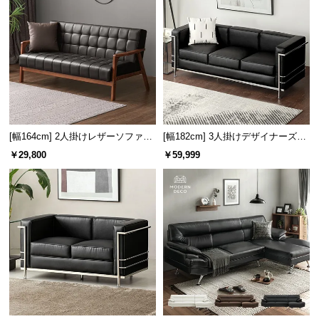
情
報
©
M
O
D
E
R
[幅164cm] 2人掛けレザーソファー
[幅182cm] 3人掛けデザイナーズソ
N
木製フレーム
ファ ル・コルビジェ LC2 名作 リ
￥29,800
￥59,999
D
プロダクト
E
C
O
C
o.,
L
t
d.
A