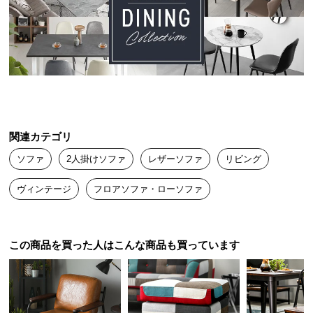
送
料
に
つ
い
て
大
関連カテゴリ
型
商
ソファ
2人掛けソファ
レザーソファ
リビング
品
の
ヴィンテージ
フロアソファ・ローソファ
配
送
に
この商品を買った人はこんな商品も買っています
つ
い
て