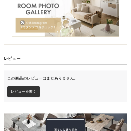
シ
ョ
ッ
ピ
ン
グ
ガ
イ
ド
レビュー
お
支
この商品のレビューはまだありません。
払
い
レビューを書く
に
つ
い
て
配