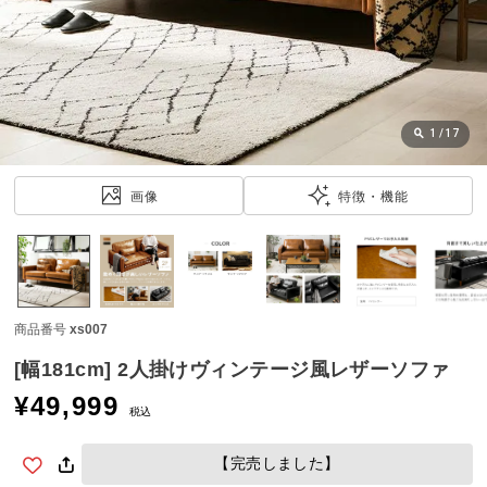
近
チ
ェ
ッ
ク
し
1
/
17
た
ア
画像
特徴・機能
イ
テ
ム
商品番号
xs007
特
集
[幅181cm] 2人掛けヴィンテージ風レザーソファ
一
¥
49,999
覧
税込
【完売しました】
人