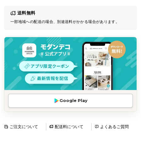
気
送料無料
ア
イ
一部地域への配送の場合、別途送料がかかる場合があります。
テ
ム
ラ
ン
キ
ン
グ
商
Google Play
品
カ
テ
ゴ
ご注文について
配送料について
よくあるご質問
リ
か