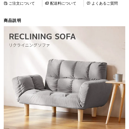
ご注文について
配送料について
よくあるご質問
ら
探
す
商品説明
イ
ン
テ
リ
ア
テ
イ
ス
ト
か
ら
探
す