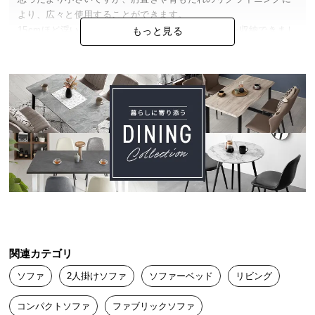
中
より、広々と使用することができます。

型
15cmほど浮いているので、ソファ下にヨガマットを収納できまし
もっと見る
商
た。
品
の
配
もなこ
2025/10/07
送
に
つ
デザインも快適さも大満足！見た目がすっきりしていて部屋に馴
い
染みますし、座り心地がふんわりとしているのに沈み込みすぎ
て
ず、本当に“ちょうどいい”硬さです。
小
型
商
品
関連カテゴリ
の
ソファ
2人掛けソファ
ソファーベッド
リビング
配
送
コンパクトソファ
ファブリックソファ
に