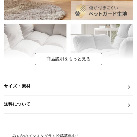
イ
ン
テ
リ
ア
コ
ー
商品説明をもっと見る
デ
ィ
ネ
ー
サイズ・素材
ト
か
ら
送料について
探
す
みんなのインスタグラム投稿募集中！