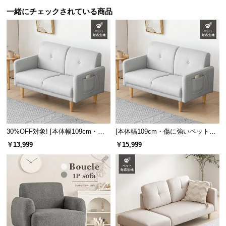
l
一緒にチェックされている商品
l
30%OFF対象! [本体幅109cm・傷
[本体幅109cm・傷に強いペット対
に強いペット対応生地] 2人掛け コ
応生地] 2人掛け コンパクトソファ
￥13,999
￥15,999
ンパクトソファ ポケット付き
ポケット付き