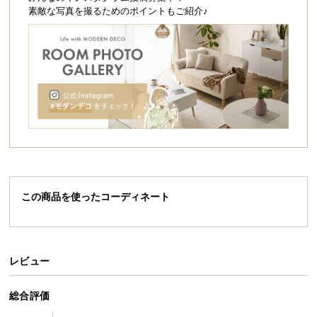
シ
素敵な写真を撮るためのポイントもご紹介♪
ョ
ッ
ピ
ン
グ
ガ
イ
ド
お
支
この商品を使ったコーディネート
払
い
に
つ
レビュー
い
て
総合評価
配