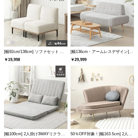
[幅92cm/138cm] ソファセット レ
[幅136cm・アームレスデザイン]
イアウト自由！選べる4セット
北欧調 2人掛けソファ シープボア
￥19,998
￥29,999
生地
[幅100cm] 2人掛け3WAYリクライ
50％OFF対象！[幅163.5cm] 2人掛