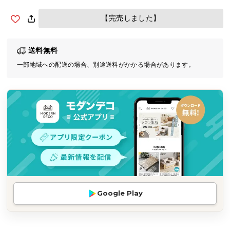
気
【完売しました】
ア
イ
テ
送料無料
ム
一部地域への配送の場合、別途送料がかかる場合があります。
ラ
ン
キ
ン
グ
商
品
カ
テ
Google Play
ゴ
リ
か