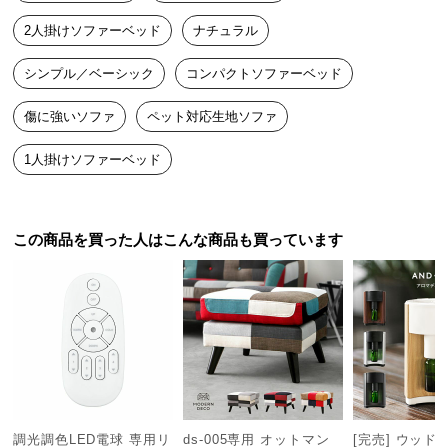
つ
2人掛けソファーベッド
ナチュラル
い
て
シンプル／ベーシック
コンパクトソファーベッド
開
傷に強いソファ
ペット対応生地ソファ
梱
1人掛けソファーベッド
設
置
サ
ー
この商品を買った人はこんな商品も買っています
ビ
ス
に
つ
い
て
搬
入
調光調色LED電球 専用リ
ds-005専用 オットマン
[完売] ウッド