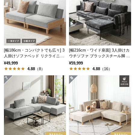
サ
ポ
ー
ト
お
[幅186cm・コンパクトでも広々] 3
[幅216cm・ワイド座面] 3人掛けカ
知
人掛けソファベッド リクライニン
ウチソファ ブラックスチール脚 L
グ 天然木フレーム 北欧
字 ホテルライク 高級感
ら
¥49,999
¥59,999
4.88
（8）
4.88
（16）
せ
ブ
ロ
グ
企
業