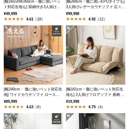
保
[幅165/209/260cm・傷に強いペッ
[幅268cm・傷に強いEPUタイプも]
ト対応生地も] 収納付き3人掛け多
3人掛けレザーカウチソファ 広々設
証
機能ソファ
計 高級感
¥49,999
¥99,998
に
4.61
（18）
4.92
（12）
つ
い
て
会
員
規
約
に
つ
い
[幅240cm・ 傷に強いペット対応生
[幅161cm・傷に強いペット対応生
て
地] ワイドカウチソファ ロースタ
地も] 2人掛けフロアソファ 座椅子
イル
タイプ リクライニング
¥89,999
¥19,998
4.63
（8）
4.75
（4）
お
客
様