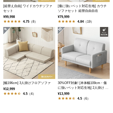
情
[組替え自由] ワイドカウチソファ
[傷に強いペット対応生地] カウチ
報
セット
ソファセット 組替自由自在
©
¥99,998
¥79,999
M
4.75
（8）
4.84
（19）
O
D
E
R
N
D
E
C
O
C
[幅196cm] 3人掛けフロアソファ
30%OFF対象! [本体幅109cm・傷
o.,
に強いペット対応生地] 2人掛け コ
¥12,999
L
ンパクトソファ ポケット付き
4.5
（4）
¥13,999
t
4.5
（6）
d.
A