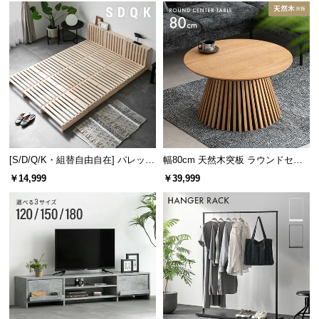
[S/D/Q/K・組替自由自在] パレット
幅80cm 天然木突板 ラウンドセン
ベッド 8/12/16枚セット
ターテーブル 美しい格子デザイン
￥14,999
￥39,999