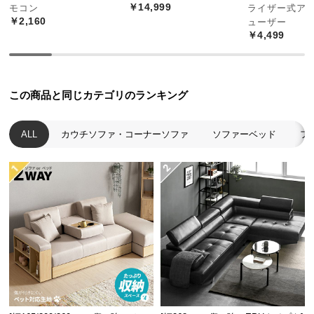
￥14,999
モコン
ライザー式ア
経
￥2,160
ューザー
路
￥4,499
に
つ
い
て
この商品と同じカテゴリのランキング
返
ALL
カウチソファ・コーナーソファ
ソファーベッド
フ
品・
キ
ャ
ン
セ
ル
に
つ
い
て