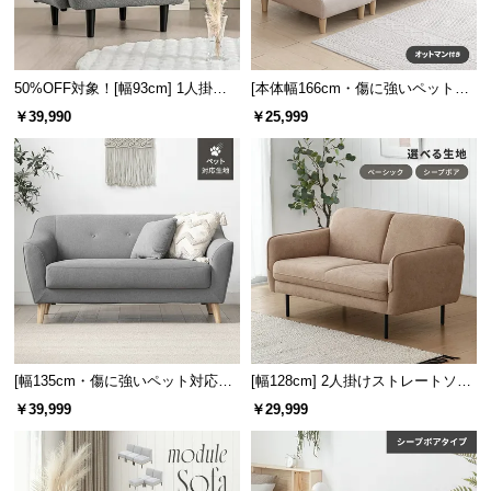
50%OFF対象！[幅93cm] 1人掛け
[本体幅166cm・傷に強いペット対
ソファ
応生地] ソファ 2人掛け ソファーベ
￥39,990
￥25,999
ッド
[幅135cm・傷に強いペット対応生
[幅128cm] 2人掛けストレートソフ
地] 天然木脚 2人掛けコンパクトソ
ァ
￥39,999
￥29,999
ファ 北欧風