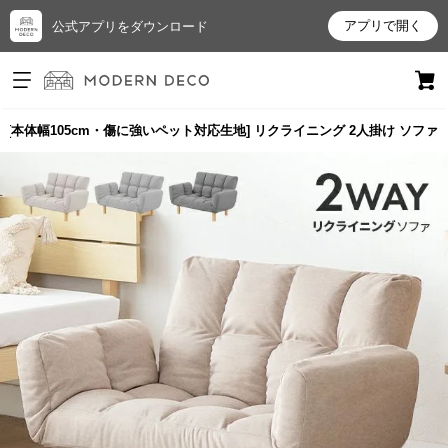
アプリで開く
公式アプリをダウンロード
ログイン
新規会員登録
[本体幅105cm・傷に強いペット対応生地] リクライニング 2人掛け ソファ
お
気
に
入
り
ア
イ
テ
ム
最