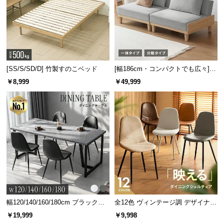
[SS/S/SD/D] 竹製すのこベッド
[幅186cm・コンパクトでも広々] 3
人掛けソファベッド リクライニン
￥8,999
￥49,999
グ 天然木フレーム 北欧
幅120/140/160/180cm ブラックフ
全12色 ヴィンテージ調 デザイナー
レーム ダイニング 大理石調 4人掛
ズシェルチェア
￥19,999
￥9,998
け