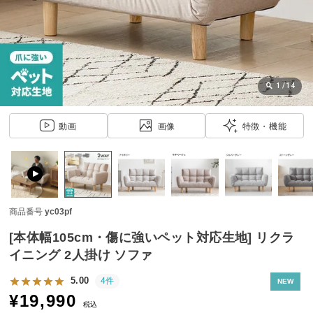
近
チ
ェ
ッ
ク
し
1
/
14
た
ア
動画
画像
特徴・機能
イ
テ
ム
商品番号
yc03pf
特
集
[本体幅105cm・傷に強いペット対応生地] リクラ
一
イニング 2人掛け ソファ
覧
5.00
4件
NEW
¥
19,990
税込
人