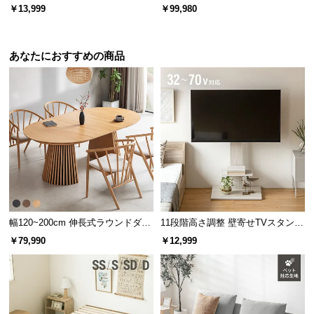
ニングソファ コンパクトタイプ
けソファ
￥13,999
￥99,980
あなたにおすすめの商品
幅120~200cm 伸長式ラウンドダイ
11段階高さ調整 壁寄せTVスタンド
ニングテーブル 6人掛け 天然木突
キャスター付き 上下左右角度調節
￥79,990
￥12,999
板 美しい格子デザイン
機能