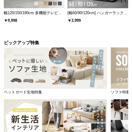
幅120/150/180cm 多機能テレビボ
[幅60/90/120cm] ハンガーラック
ード 木目/石目調 オープン収納・
スチール 4段階高さ調節 サイドフ
￥9,998
￥3,999
引き出し収納付き
ック オープンラック シンプル
ピックアップ特集
ペットガード生地特集
ソファ特集