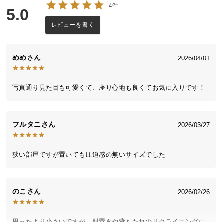
4件
送
5.0
料
レビューを書く
に
つ
い
めめ
2026/04/01
て
写真通り見た目も可愛くて、座り心地も良くてお気に入りです！
大
型
商
品
フルタニ
2026/03/27
の
配
狭い部屋ですが置いても圧迫感の無いサイズでした
送
に
つ
のこ
い
2026/02/26
て
思ったより小さいですが、肘置きや背もたれのリクライニングに