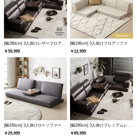
l
l
[幅280cm] 3人掛けレザーフロアソ
[幅196cm] 3人掛けフロアソファ
ファ
￥59,999
￥12,999
コーナータイプ
お部屋の角にはまるコー
ナーソファや足を伸ばせ
るカウチソファとして。
[幅185cm] 3人掛けローソファー リ
[幅280cm] 3人掛けプレミアムレザ
クライニング 格納式テーブル付き
ーフロアソファ
￥29,999
￥89,999
アームレスフロアソファ