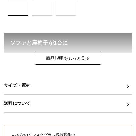
イ
ン
テ
リ
ア
ソファと座椅子が1台に
コ
ー
商品説明をもっと見る
デ
広々フロアソファが、置き方を変えるだけで便利な
ィ
座椅子に！シーンに合わせて賢く使える2WAY仕様で
す。
ネ
ー
サイズ・素材
ト
か
ら
送料について
探
す
みんなのインスタグラム投稿募集中！