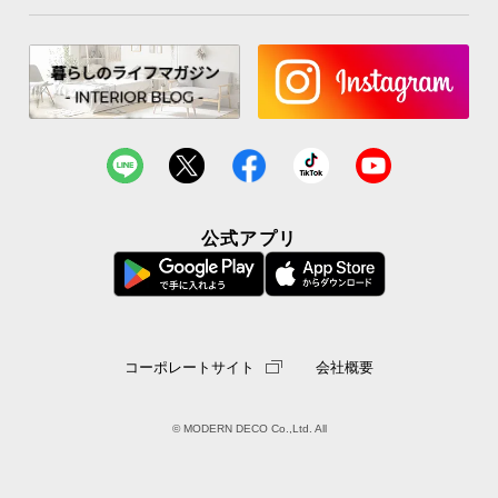
公式アプリ
ホールド感のある背もたれ
コーポレートサイト
会社概要
高さ
約52㎝
の背もたれが体をゆったりと受け止め、
あらゆる寛ぎの姿勢をサポートします。
© MODERN DECO Co.,Ltd. All