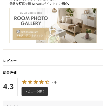
シ
素敵な写真を撮るためのポイントもご紹介♪
ョ
ッ
ピ
フロアソファ
座椅子
ン
グ
ガ
イ
フロアソファスタイル
ド
リクライニング式のフロアソファは足を伸ばして座
ったり寝転んだり。贅沢にくつろぐことができま
お
す。
支
レビュー
払
い
総合評価
に
7件
つ
4.3
い
レビューを書く
て
横幅
高さ
奥行き
配
約249㎝
約62㎝
約75㎝