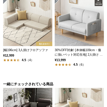
情
報
©
M
セパレート
コーナー
ストレート
O
D
E
R
N
セパレートタイプ
[幅196cm] 3人掛けフロアソファ
30%OFF対象! [本体幅109cm・傷
D
に強いペット対応生地] 2人掛け コ
対面に置いたり個別にも
¥12,999
E
ンパクトソファ ポケット付き
座れる、自由度の高いフ
4.5
（4）
¥13,999
ロアチェアとして。
C
4.5
（6）
O
C
o.,
一緒にチェックされている商品
L
t
d.
A