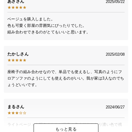
あさ
2025/05/22
送
料
に
ベージュを購入しました。

座椅子スタイル
つ
色も可愛く部屋の雰囲気にぴったりでした。

い
組み合わせできるのがとてもいいと思います。
お部屋のどこへでも手軽に移動できる座椅子は、家
族それぞれで使いたい時や来客時にも大活躍。
て
大
たかし
2025/02/08
型
商
座椅子の組み合わせなので、単品でも使えるし、写真のようにフ
品
ロアソファのようにしても使えるのがいい。我が家は3人なのでち
の
ょうどいいです。
配
送
に
まる
つ
2024/06/27
い
て
ライトベージュを頼みましたが画像の色よりもかなり濃い色で残
もっと見る
念でした。