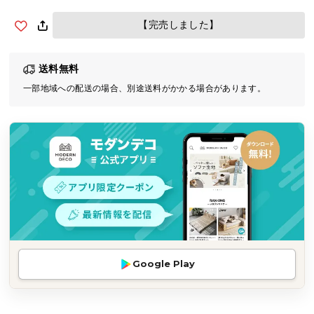
気
【完売しました】
ア
イ
テ
送料無料
ム
一部地域への配送の場合、別途送料がかかる場合があります。
ラ
ン
キ
ン
グ
商
品
カ
テ
Google Play
ゴ
リ
か