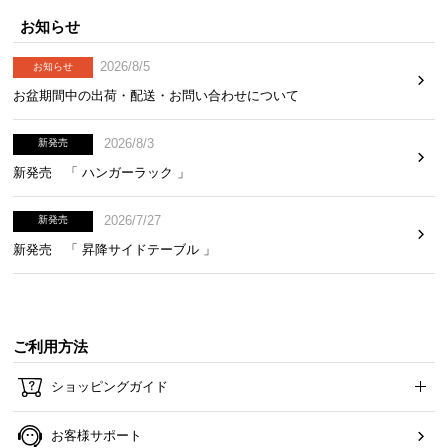
ゆったり休憩モード
お知らせ
背もたれに身を預けてゆったりと。読書やDVD鑑賞
2026/8/5
お知らせ
など、あらゆる生活シーンに対応します。
お盆期間中の出荷・配送・お問い合わせについて
2026/8/3
新発売
新発売 「 ハンガーラック 」
2026/7/27
新発売
新発売 「 昇降サイドテーブル 」
ご利用方法
ショッピングガイド
のびのびお昼寝モード
心地よく寝そべることができるフルフラットスタイ
お客様サポート