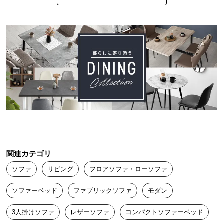
中
型
横幅
高さ
奥行き
商
レティ
2024/02/12
品
約58㎝
約62㎝
約65㎝
の
配
建物前の配達を選びましたが組み立てもないので自分で開封して
送
一つづつ運べました！配送の方もとても感じが良かったです。商
に
品は写真の通り!ベッドにもなるし好きな場所にすぐ移動できるし
つ
で、買ってよかったです。
暮らしに馴染むフロアソファ
い
て
日本人が古来より親しみを持つロースタイル。床に
beach
2023/08/19
近い暮らしは気持ちが安らぎます。
小
関連カテゴリ
型
商
座椅子タイプなので圧迫感を感じず、掃除もしやすいです。また
ソファ
リビング
フロアソファ・ローソファ
品
好きな角度に調節できる点も良かったです。
の
ソファーベッド
ファブリックソファ
モダン
配
送
3人掛けソファ
レザーソファ
コンパクトソファーベッド
に