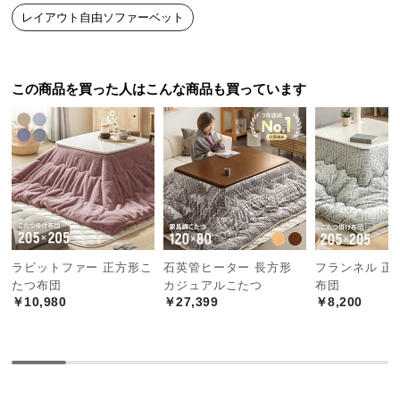
レイアウト自由ソファーベット
つ
い
て
この商品を買った人はこんな商品も買っています
開
梱
設
安心してくつろげる高さ
置
座面の高さは
約15㎝
。足を伸ばしてくつろげるほ
サ
か、お子さまのいる家庭にもぴったりです。
ー
ビ
ス
に
ラビットファー 正方形こ
石英管ヒーター 長方形
フランネル 正
たつ布団
カジュアルこたつ
布団
つ
￥10,980
￥27,399
￥8,200
い
て
搬
入