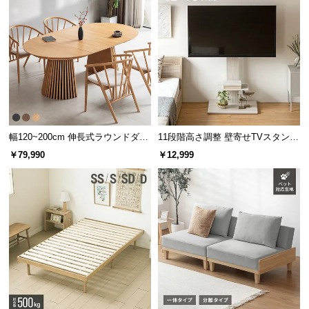
座面幅
約58㎝
ソファから座椅子へ早変わり
パーツを離して置くだけで、3台の座椅子とコーナー
クッションに。誰でも手軽にセットできます。
幅120~200cm 伸長式ラウンドダイ
11段階高さ調整 壁寄せTVスタンド
ニングテーブル 6人掛け 天然木突
キャスター付き 上下左右角度調節
￥79,990
￥12,999
板 美しい格子デザイン
機能