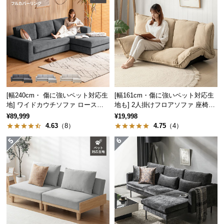
保
証
に
高さ
約62㎝
つ
い
て
こたつやローテーブルにぴったり
会
寒い季節にはこたつ、その他の季節はローテーブル
員
[幅240cm・ 傷に強いペット対応生
[幅161cm・傷に強いペット対応生
と相性抜群。床での生活がより豊かになります。
地] ワイドカウチソファ ロースタ
地も] 2人掛けフロアソファ 座椅子
規
イル
タイプ リクライニング
¥89,999
¥19,998
約
4.63
（8）
4.75
（4）
に
つ
い
て
お
客
様