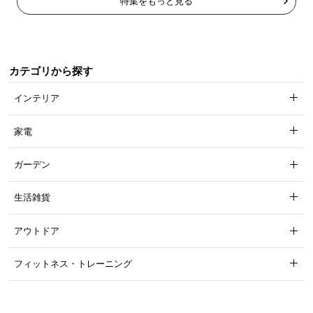
特集をもっと見る
くつろぎ姿勢に自在にフィット
カテゴリから探す
リクライニングでくつろぎ方も自由自在。多様なリ
インテリア
ラックスシーンを思いのままに過ごせます。
家電
ガーデン
生活雑貨
アウトドア
フィットネス・トレーニング