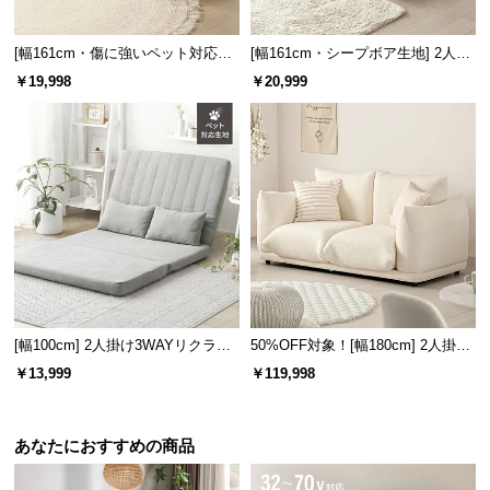
[幅161cm・傷に強いペット対応生
[幅161cm・シープボア生地] 2人掛
スマートで便利な座椅子
地も] 2人掛けフロアソファ 座椅子
けフロアソファ 座椅子タイプ リク
￥19,998
￥20,999
タイプ リクライニング
ライニング
座椅子時の座面幅は
約58㎝
。ゆとりある座り心地
と、小回りのきく使い勝手のよさを兼ね備えていま
す。
[幅100cm] 2人掛け3WAYリクライ
50%OFF対象！[幅180cm] 2人掛け
ニングソファ コンパクトタイプ
ソファ
￥13,999
￥119,998
あなたにおすすめの商品