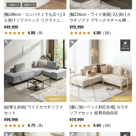
サ
ポ
[幅186cm・コンパクトでも広々] 3
[幅216cm・ワイド座面] 3人掛けカ
人掛けソファベッド リクライニン
ウチソファ ブラックスチール脚 L
ー
グ 天然木フレーム 北欧
字 ホテルライク 高級感
ト
¥49,999
¥59,999
4.88
（8）
4.88
（16）
自由に楽しむレイアウト
お
知
ら
4つのパーツを組み合わせることで、シーンにぴった
せ
りのレイアウトを楽しむことができます。
ブ
ロ
グ
[組替え自由] ワイドカウチソファ
[傷に強いペット対応生地] カウチ
セット
ソファセット 組替自由自在
¥99,998
¥79,999
4.75
（8）
4.84
（19）
企
業