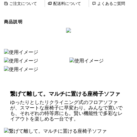
ご注文について
配送料について
よくあるご質問
ら
探
す
商品説明
イ
ン
テ
リ
ア
テ
イ
ス
繋げて離して。マルチに置ける座椅子ソファ
ト
ゆったりとしたリクライニング式のフロアソファ
か
が、スマートな座椅子に早変わり。みんなで寛いで
ら
も、それぞれの特等席にも。賢い機能性で多彩なレ
探
イアウトを楽しめる一台です。
す