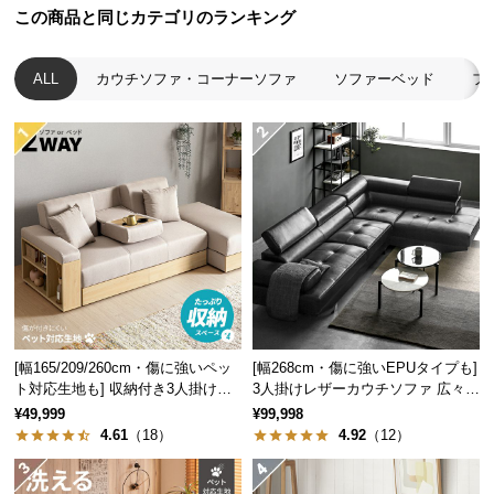
経
この商品と同じカテゴリのランキング
路
に
座面高さ
約15㎝
ALL
カウチソファ・コーナーソファ
ソファーベッド
フ
つ
い
て
空間を広く見せるロースタイル
返
ローソファは目線が低くなるため天井が高く感じら
品・
れ、空間を広く見せることができます。
キ
ャ
ン
セ
ル
[幅165/209/260cm・傷に強いペッ
[幅268cm・傷に強いEPUタイプも]
に
ト対応生地も] 収納付き3人掛け多
3人掛けレザーカウチソファ 広々設
つ
機能ソファ
計 高級感
¥49,999
¥99,998
い
4.61
（18）
4.92
（12）
て