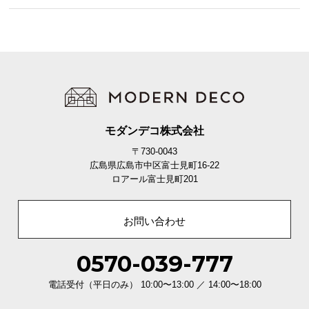
ル。お昼寝タイムものびのびと快適に。
モダンデコ株式会社
〒730-0043
広島県広島市中区富士見町16-22
ロアール富士見町201
お問い合わせ
快適でしっかりした座り心地
0570-039-777
電話受付（平日のみ） 10:00〜13:00 ／ 14:00〜18:00
広々とした座面幅と安心感のある背もたれが、上質
なリラックスタイムをもたらします。