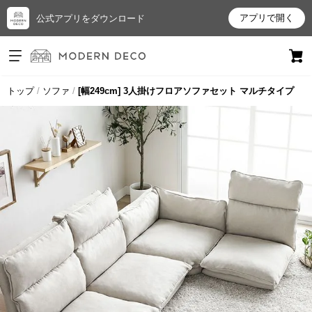
アプリで開く
公式アプリをダウンロード
ログイン
新規会員登録
トップ
ソファ
[幅249cm] 3人掛けフロアソファセット マルチタイプ
お
気
に
入
り
ア
イ
テ
ム
最