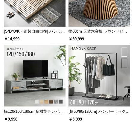
細やかな42段階のリクライニング機能搭載で、お好
みの位置に背もたれの角度を調節できます。
[S/D/Q/K・組替自由自在] パレット
幅80cm 天然木突板 ラウンドセン
ベッド 8/12/16枚セット
ターテーブル 美しい格子デザイン
￥14,999
￥39,999
リクライニング
42段階
幅120/150/180cm 多機能テレビボ
[幅60/90/120cm] ハンガーラック
ード 木目/石目調 オープン収納・
スチール 4段階高さ調節 サイドフ
￥9,998
￥3,999
引き出し収納付き
ック オープンラック シンプル
信頼の日本製ギアパーツ
実績ある日本メーカーKOYOのギア