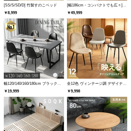
[SS/S/SD/D] 竹製すのこベッド
[幅186cm・コンパクトでも広々] 3
急な来客時にも大活躍
人掛けソファベッド リクライニン
￥8,999
￥49,999
使いたい時にサッと移動してすぐに使えるので、急
グ 天然木フレーム 北欧
な来客のおもてなしにも便利です。
幅120/140/160/180cm ブラックフ
全12色 ヴィンテージ調 デザイナー
レーム ダイニング 大理石調 4人掛
ズシェルチェア
￥19,999
￥9,998
け
42段階のリクライニング機能