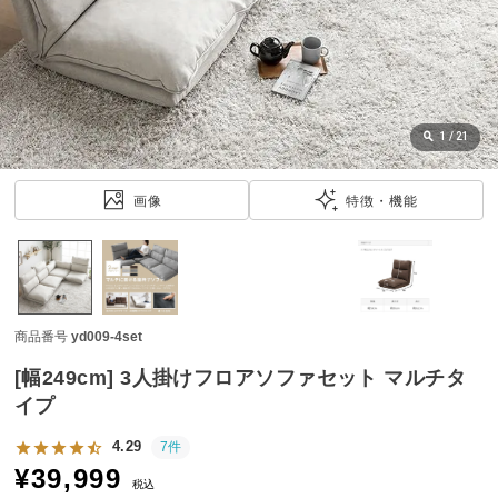
近
チ
ェ
ッ
ク
し
1
/
21
た
ア
画像
特徴・機能
イ
テ
ム
商品番号
yd009-4set
特
集
[幅249cm] 3人掛けフロアソファセット マルチタ
一
イプ
覧
4.29
7件
¥
39,999
税込
人