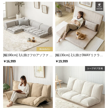
ストレートタイプ
家族やお友達と横に並ん
で座れる広々としたスト
レートソファとして。
[幅190cm] 3人掛けフロアソファ プ
[幅130cm] 2人掛け3WAYリクライ
レミアムタイプ
ニングソファ
￥16,999
￥19,999