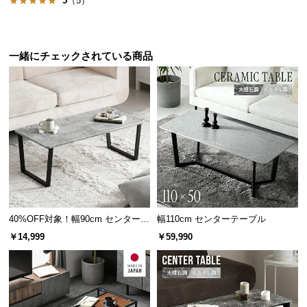
5
（5）
保
証
に
つ
一緒にチェックされている商品
い
て
会
員
規
約
に
つ
い
40%OFF対象！幅90cm センターテ
幅110cm センターテーブル
て
ーブル 大理石/モルタル調 スクエ
￥14,999
￥59,990
アレッグ 安心面取り加工
お
客
様