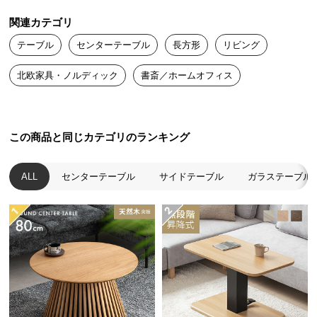
送
関連カテゴリ
料
に
テーブル
センターテーブル
長方形
リビング
つ
北欧家具・ノルディック
書斎／ホームオフィス
い
て
大
この商品と同じカテゴリのランキング
型
商
品
ALL
センターテーブル
サイドテーブル
ガラステーブル
の
配
送
に
つ
い
て