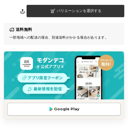
気
バリエーションを選択する
ア
イ
テ
送料無料
ム
一部地域への配送の場合、別途送料がかかる場合があります。
ラ
ン
キ
ン
グ
商
品
カ
テ
Google Play
ゴ
リ
か