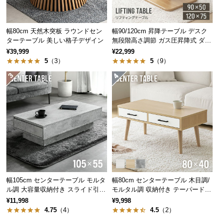
中
型
商
幅80cm 天然木突板 ラウンドセン
幅90/120cm 昇降テーブル デスク
品
ターテーブル 美しい格子デザイン
無段階高さ調節 ガス圧昇降式 ダイ
の
ニング 高さ55~70cm
¥39,999
¥22,999
配
5
（3）
5
（9）
送
に
つ
い
て
小
型
商
品
幅105cm センターテーブル モルタ
幅80cm センターテーブル 木目調/
の
ル調 大容量収納付き スライド引き
モルタル調 収納付き テーパードレ
配
出し2杯
ッグ
¥11,998
¥9,998
送
4.75
（4）
4.5
（2）
に