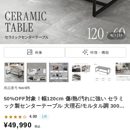
近
チ
ェ
ッ
ク
し
1
/
19
た
ア
画像
特徴・機能
イ
テ
ム
商品番号
hoct05
特
集
50%OFF対象！幅120cm 傷/熱/汚れに強い セラミ
一
ック製センターテーブル 大理石/モルタル調 300℃
覧
耐熱
4.00
1件
¥
49,990
税込
人