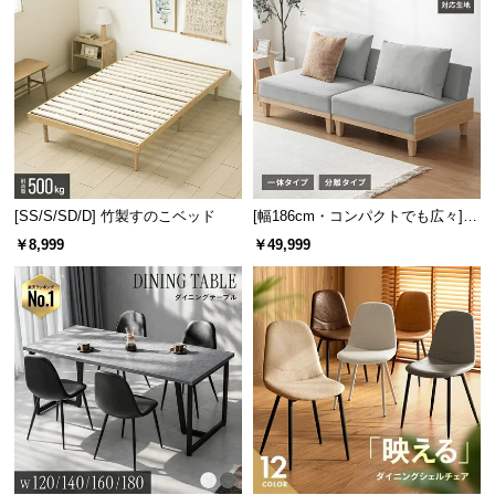
[SS/S/SD/D] 竹製すのこベッド
[幅186cm・コンパクトでも広々] 3
人掛けソファベッド リクライニン
￥8,999
￥49,999
グ 天然木フレーム 北欧