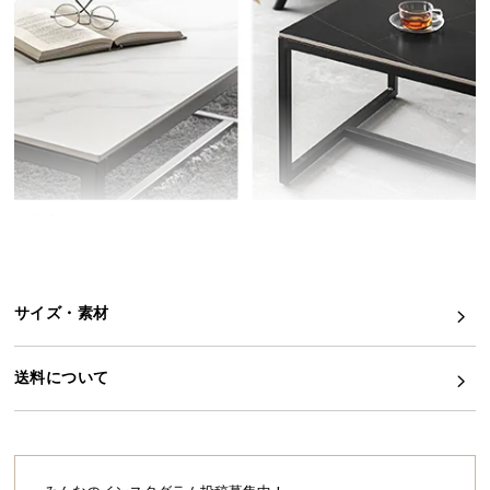
イ
ン
テ
リ
ア
コ
ー
デ
ィ
ネ
ー
ト
サイズ・素材
か
ら
送料について
探
す