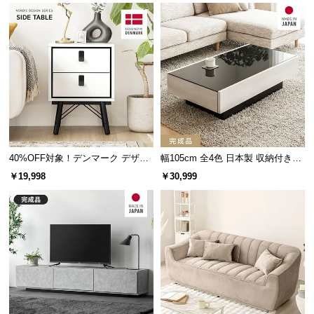
情
報
©
M
O
D
E
R
N
D
40%OFF対象！デンマーク デザイ
幅105cm 全4色 日本製 収納付きセ
ン サイドテーブル
ンターテーブル
E
￥19,998
￥30,999
C
O
C
o.,
L
t
d.
A