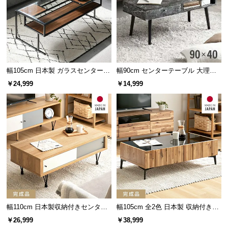
サ
ポ
ー
ト
幅105cm 日本製 ガラスセンターテ
幅90cm センターテーブル 大理石/
ーブル
モルタル調 天然木脚 収納スペース
お
￥24,999
￥14,999
知
ら
せ
ブ
ロ
グ
幅110cm 日本製収納付きセンター
幅105cm 全2色 日本製 収納付きセ
テーブル TCT-007
ンターテーブル TCT-008
企
￥26,999
￥38,999
業