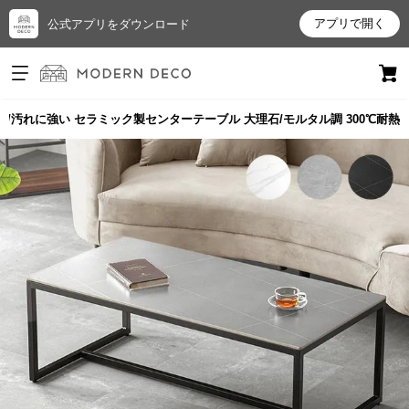
アプリで開く
公式アプリをダウンロード
ログイン
新規会員登録
傷/熱/汚れに強い セラミック製センターテーブル 大理石/モルタル調 300℃耐熱
お
気
に
入
り
ア
イ
テ
ム
最