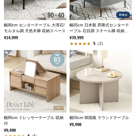
経
路
に
つ
幅90cm センターテーブル 大理石/
幅65cm 日本製 昇降式センターテ
モルタル調 天然木脚 収納スペース
ーブル 石目調 スチール脚 収納ス
い
ペース 高さ34~54.5cm
¥14,999
¥39,999
て
5
（2）
返
品・
キ
ャ
ン
セ
ル
に
つ
い
幅85cm ドレッサーテーブル 収納
幅55cm 韓国風 ラウンドテーブル
て
付
¥9,998
¥9,498