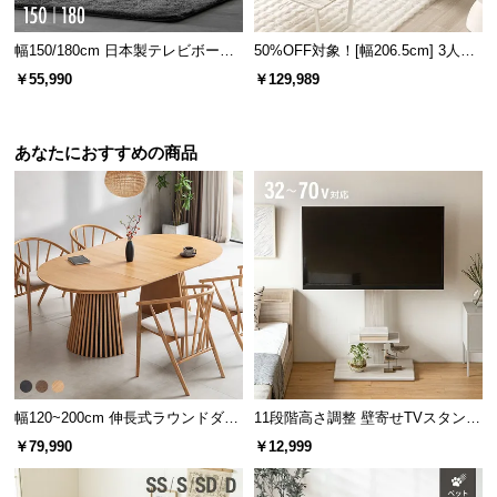
l
l
幅150/180cm 日本製テレビボード
50%OFF対象！[幅206.5cm] 3人掛
TOT-020
けソファ
￥55,990
￥129,989
あなたにおすすめの商品
幅120~200cm 伸長式ラウンドダイ
11段階高さ調整 壁寄せTVスタンド
ニングテーブル 6人掛け 天然木突
キャスター付き 上下左右角度調節
￥79,990
￥12,999
板 美しい格子デザイン
機能