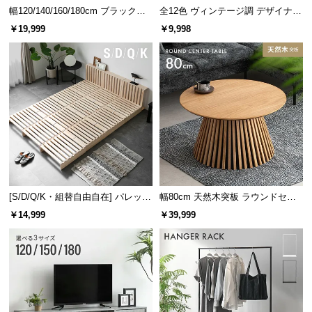
幅120/140/160/180cm ブラックフ
全12色 ヴィンテージ調 デザイナー
レーム ダイニング 大理石調 4人掛
ズシェルチェア
￥19,999
￥9,998
け
[S/D/Q/K・組替自由自在] パレット
幅80cm 天然木突板 ラウンドセン
ベッド 8/12/16枚セット
ターテーブル 美しい格子デザイン
￥14,999
￥39,999