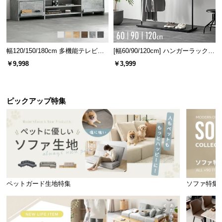
幅120/150/180cm 多機能テレビボ
[幅60/90/120cm] ハンガーラック
ード 木目/石目調 オープン収納・
スチール 4段階高さ調節 サイドフ
￥9,998
￥3,999
引き出し収納付き
ック オープンラック シンプル
ピックアップ特集
ペットガード生地特集
ソファ特集