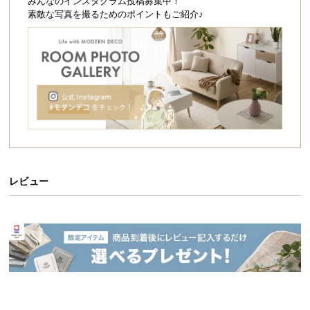
シ
みんなのインスタグラム投稿募集中！
素敵な写真を撮るためのポイントもご紹介♪
ョ
ッ
ピ
ン
グ
ガ
イ
ド
お
支
レビュー
払
い
に
つ
い
て
配