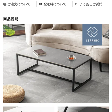
ら
ご注文について
配送料について
よくあるご質問
探
す
商品説明
イ
ン
テ
リ
ア
テ
イ
ス
ト
か
ら
探
す