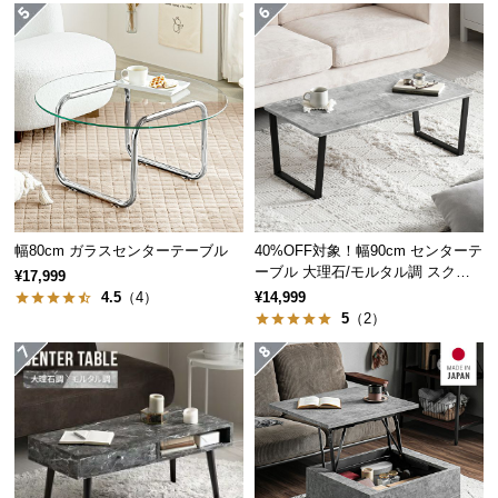
つ
い
て
開
梱
設
置
サ
幅80cm ガラスセンターテーブル
40%OFF対象！幅90cm センターテ
ー
ーブル 大理石/モルタル調 スクエ
¥17,999
ビ
アレッグ 安心面取り加工
4.5
（4）
¥14,999
ス
5
（2）
に
つ
い
て
搬
入