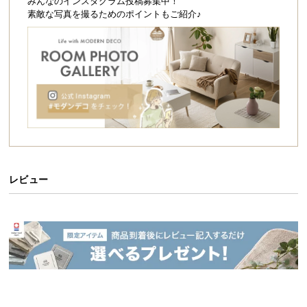
シ
みんなのインスタグラム投稿募集中！
素敵な写真を撮るためのポイントもご紹介♪
ョ
ッ
ピ
ン
グ
ガ
イ
ド
お
支
レビュー
払
い
に
つ
い
て
配