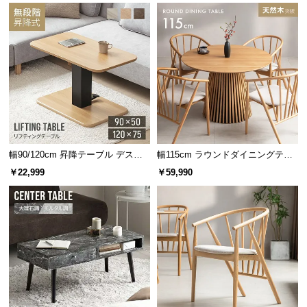
情
報
©
M
O
D
E
R
N
D
幅90/120cm 昇降テーブル デスク
幅115cm ラウンドダイニングテー
無段階高さ調節 ガス圧昇降式 ダイ
ブル 4人掛け 天然木突板 美しい格
E
￥22,999
￥59,990
ニング 高さ55~70cm
子デザイン
C
O
C
o.,
L
t
d.
A