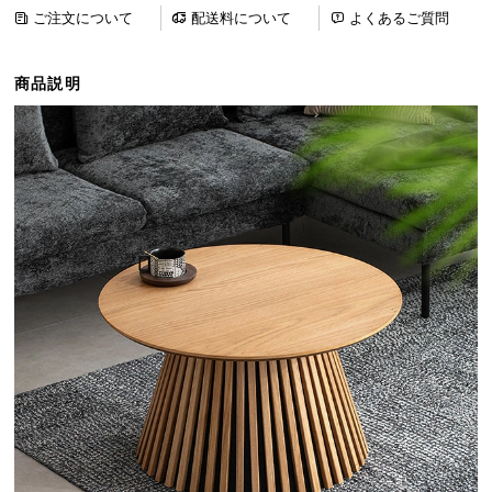
ら
ご注文について
配送料について
よくあるご質問
探
す
商品説明
イ
ン
テ
リ
ア
テ
イ
ス
ト
か
ら
探
す