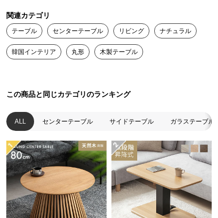
送
関連カテゴリ
料
に
テーブル
センターテーブル
リビング
ナチュラル
つ
韓国インテリア
丸形
木製テーブル
い
て
大
この商品と同じカテゴリのランキング
型
商
品
ALL
センターテーブル
サイドテーブル
ガラステーブル
の
配
送
に
つ
い
て