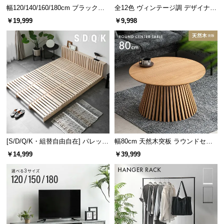
幅120/140/160/180cm ブラックフ
全12色 ヴィンテージ調 デザイナー
レーム ダイニング 大理石調 4人掛
ズシェルチェア
￥19,999
￥9,998
け
[S/D/Q/K・組替自由自在] パレット
幅80cm 天然木突板 ラウンドセン
ベッド 8/12/16枚セット
ターテーブル 美しい格子デザイン
￥14,999
￥39,999