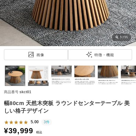
近
チ
ェ
ッ
ク
し
1
/
11
た
ア
画像
特徴・機能
イ
テ
ム
商品番号
skct01
特
集
幅80cm 天然木突板 ラウンドセンターテーブル 美
一
しい格子デザイン
覧
5.00
3件
¥
39,999
税込
人