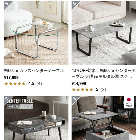
つ
い
て
開
梱
設
置
サ
幅80cm ガラスセンターテーブル
40%OFF対象！幅90cm センターテ
ー
ーブル 大理石/モルタル調 スクエ
¥17,999
ビ
アレッグ 安心面取り加工
4.5
（4）
¥14,999
ス
5
（2）
に
つ
い
て
搬
入