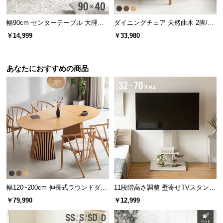
l
l
幅90cm センターテーブル 大理石/
ダイニングチェア 天然曲木 2脚/4
モルタル調 天然木脚 収納スペース
脚セット
￥14,999
￥33,980
あなたにおすすめの商品
幅120~200cm 伸長式ラウンドダイ
11段階高さ調整 壁寄せTVスタンド
ニングテーブル 6人掛け 天然木突
キャスター付き 上下左右角度調節
￥79,990
￥12,999
板 美しい格子デザイン
機能