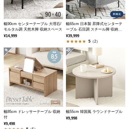
経
路
に
つ
幅90cm センターテーブル 大理石/
幅65cm 日本製 昇降式センターテ
モルタル調 天然木脚 収納スペース
ーブル 石目調 スチール脚 収納ス
い
ペース 高さ34~54.5cm
¥14,999
¥39,999
て
5
（2）
返
品・
キ
ャ
ン
セ
ル
に
つ
い
幅85cm ドレッサーテーブル 収納
幅55cm 韓国風 ラウンドテーブル
て
付
¥9,998
¥9,498