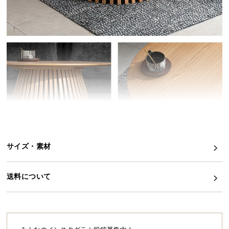
イ
ン
テ
リ
ア
コ
ー
デ
ィ
ネ
ー
ト
サイズ・素材
か
ら
送料について
探
す