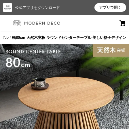
アプリで開く
公式アプリをダウンロード
ログイン
新規会員登録
ーブル
幅80cm 天然木突板 ラウンドセンターテーブル 美しい格子デザイン
お
気
に
入
り
ア
イ
テ
ム
最