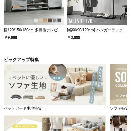
幅120/150/180cm 多機能テレビボ
[幅60/90/120cm] ハンガーラック
ード 木目/石目調 オープン収納・
スチール 4段階高さ調節 サイドフ
￥9,998
￥3,999
引き出し収納付き
ック オープンラック シンプル
ピックアップ特集
ペットガード生地特集
ソファ特集