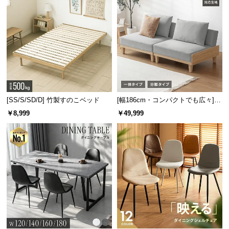
[SS/S/SD/D] 竹製すのこベッド
[幅186cm・コンパクトでも広々] 3
人掛けソファベッド リクライニン
￥8,999
￥49,999
グ 天然木フレーム 北欧