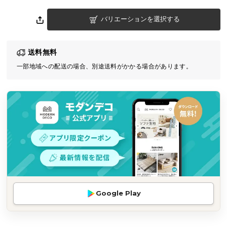
気
バリエーションを選択する
ア
イ
テ
送料無料
ム
一部地域への配送の場合、別途送料がかかる場合があります。
ラ
ン
キ
ン
グ
商
品
カ
テ
Google Play
ゴ
リ
か