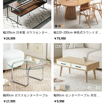
サ
ポ
ー
ト
幅105cm 日本製 ガラスセンターテ
幅120~200cm 伸長式ラウンドダイ
ーブル
ニングテーブル 6人掛け 天然木突
お
￥24,999
￥79,990
板 美しい格子デザイン
知
ら
せ
ブ
ロ
グ
幅80cm ガラスセンターテーブル
幅80cm センターテーブル 木目調/
モルタル調 収納付き テーパードレ
企
￥17,999
￥9,998
業
ッグ