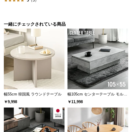
5
（5）
保
証
に
つ
一緒にチェックされている商品
い
て
会
員
規
約
に
つ
い
幅55cm 韓国風 ラウンドテーブル
幅105cm センターテーブル モルタ
て
ル調 大容量収納付き スライド引き
￥9,998
￥11,998
出し2杯
お
客
様