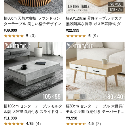
中
型
商
幅80cm 天然木突板 ラウンドセン
幅90/120cm 昇降テーブル デスク
品
ターテーブル 美しい格子デザイン
無段階高さ調節 ガス圧昇降式 ダイ
の
ニング 高さ55~70cm
¥39,999
¥22,999
配
5
（3）
5
（9）
送
に
つ
い
て
小
型
商
品
幅105cm センターテーブル モルタ
幅80cm センターテーブル 木目調/
の
ル調 大容量収納付き スライド引き
モルタル調 収納付き テーパードレ
配
出し2杯
ッグ
¥11,998
¥9,998
送
4.75
（4）
4.5
（2）
に