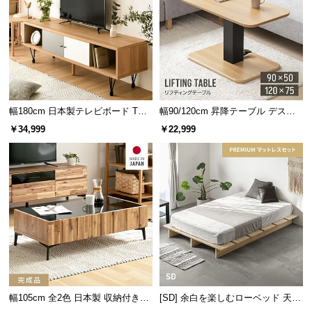
便利なオープン棚
幅180cm 日本製テレビボード TOT-
幅90/120cm 昇降テーブル デスク
007
無段階高さ調節 ガス圧昇降式 ダイ
￥34,999
￥22,999
リモコンや眼鏡などをサッと置けるオープン棚。お気に入りの小物を
ニング 高さ55~70cm
飾るディスプレイとしても活躍します。
幅105cm 全2色 日本製 収納付きセ
[SD] 余白を楽しむローベッド 天然
ンターテーブル TCT-008
木調 ステージベッド プレミアムマ