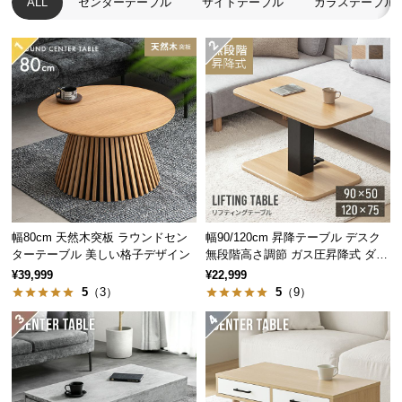
ALL
センターテーブル
サイドテーブル
ガラステーブル
保
約90cm
約65cm
約35cm
証
に
つ
い
て
会
員
規
約
に
幅80cm 天然木突板 ラウンドセン
幅90/120cm 昇降テーブル デスク
つ
ターテーブル 美しい格子デザイン
無段階高さ調節 ガス圧昇降式 ダイ
ニング 高さ55~70cm
い
¥39,999
¥22,999
5
（3）
5
（9）
て
お
客
様