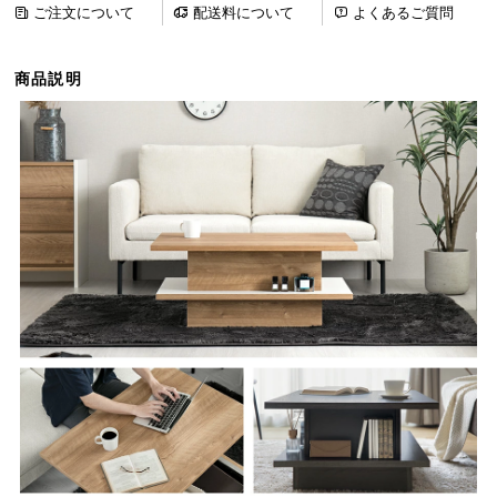
ご注文について
配送料について
よくあるご質問
ら
探
す
商品説明
イ
ン
テ
リ
ア
テ
イ
ス
ト
か
ら
探
す