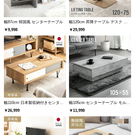
天板下には大容量の収納スペースがあり、デスク作業に必要なアイテ
ムの収納に便利です。
幅87cm 韓国風 センターテーブル
幅120cm 昇降テーブル デスク 無
横幅
奥行き
高さ
段階高さ調節 ガス圧昇降式 ダイニ
￥9,998
￥29,999
ング 高さ55~70cm
約42cm
約30cm
約18cm
幅110cm 日本製収納付きセンター
幅105cm センターテーブル モルタ
テーブル TCT-007
ル調 大容量収納付き スライド引き
￥26,999
￥11,998
出し2杯