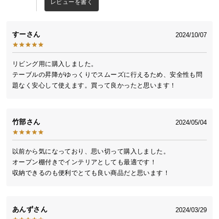
レビューを書く
中
同シリーズの家具で揃えることで空間に統一性が生まれ、すっ
型
きりとまとまった印象のお部屋になります。
商
すー
2024/10/07
品
の
シリーズ家具のラインナップ
配
リビング用に購入しました。

送
・
テレビボード
テーブルの昇降がゆっくりでスムーズに行えるため、安全性も問
に
・
センタ―テーブル
題なく安心して使えます。買って良かったと思います！
つ
・
チェスト
い
て
竹部
2024/05/04
小
型
以前から気になっており、思い切って購入しました。

商
オープン棚付きでインテリアとしても最適です！

収納できるのも便利でとても良い商品だと思います！
品
の
配
送
あんず
2024/03/29
に