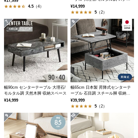
¥17,999
情
アレッグ 安心面取り加工
4.5
（4）
¥14,999
報
5
（2）
©
M
O
D
E
R
N
広々使える天板サイズ
D
E
C
ノートPCも余裕で置ける広々とした天板。本やコップを置いてもゆと
幅90cm センターテーブル 大理石/
幅65cm 日本製 昇降式センターテ
O
りのあるサイズ感です。
モルタル調 天然木脚 収納スペース
ーブル 石目調 スチール脚 収納ス
C
ペース 高さ34~54.5cm
¥14,999
¥39,999
o.,
5
（2）
横幅
奥行き
L
t
約90cm
約65cm
d.
A