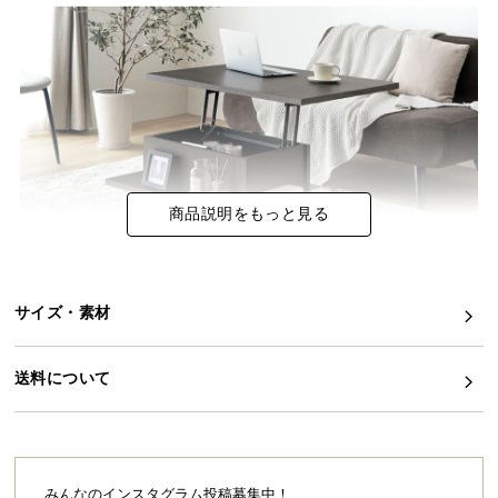
イ
ン
テ
リ
ア
コ
ー
商品説明をもっと見る
デ
ィ
ネ
ー
リビングが作業スぺースになる昇降式テーブル
サイズ・素材
ト
か
天板を手前に引き上げることで、ソファに座ったままでも食事やPC作
ら
送料について
業が快適にできる昇降式のリビングテーブル。 天板下の収納とオープ
探
ン棚で、散らかりがちな小物もすっきりと収納できます。
す
みんなのインスタグラム投稿募集中！