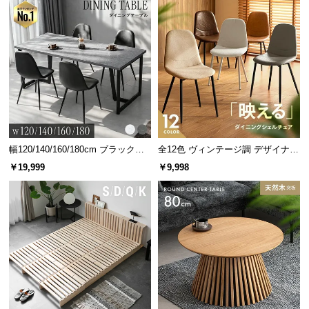
ラルな木目のボディに下段のカラーがアクセントを添えます。
幅120/140/160/180cm ブラックフ
全12色 ヴィンテージ調 デザイナー
レーム ダイニング 大理石調 4人掛
ズシェルチェア
￥19,999
￥9,998
け
細部まで表現した美しい木目柄