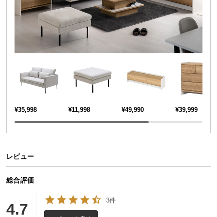
送
製造国
日本
料
に
つ
い
て
大
型
商
¥35,998
¥11,998
¥49,990
¥39,999
品
の
配
送
レビュー
に
つ
総合評価
い
て
シリーズで揃えてトータルコーデ
3件
4.7