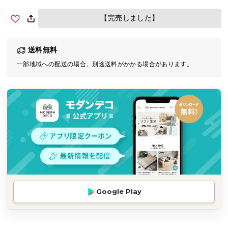
気
【完売しました】
ア
イ
テ
送料無料
ム
一部地域への配送の場合、別途送料がかかる場合があります。
ラ
ン
キ
ン
グ
商
品
カ
テ
Google Play
ゴ
リ
か