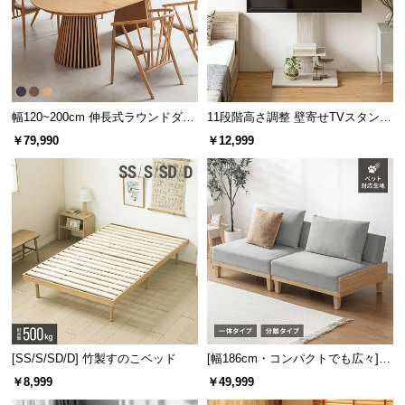
幅120~200cm 伸長式ラウンドダイ
11段階高さ調整 壁寄せTVスタンド
ニングテーブル 6人掛け 天然木突
キャスター付き 上下左右角度調節
￥79,990
￥12,999
板 美しい格子デザイン
機能
空間をすっきり見せるシンプルモダン
[SS/S/SD/D] 竹製すのこベッド
[幅186cm・コンパクトでも広々] 3
人掛けソファベッド リクライニン
￥8,999
￥49,999
グ 天然木フレーム 北欧
すっきりとした空間を演出する直線的でシンプルなデザイン。ナチュ