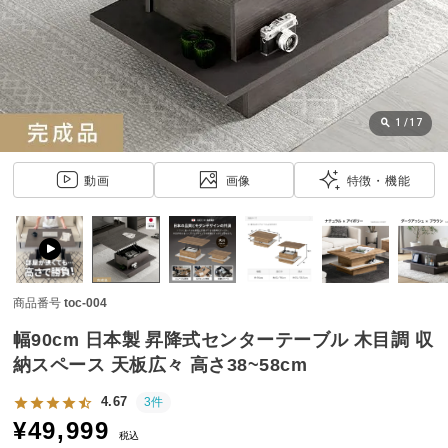
近
チ
ェ
ッ
ク
し
1
/
17
た
ア
動画
画像
特徴・機能
イ
テ
ム
商品番号
toc-004
特
集
幅90cm 日本製 昇降式センターテーブル 木目調 収
一
納スペース 天板広々 高さ38~58cm
覧
4.67
3件
¥
49,999
税込
人