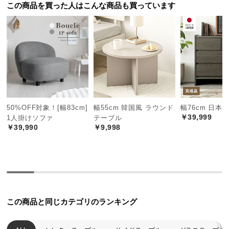
この商品を買った人はこんな商品も買っています
経
路
に
つ
い
て
返
品・
50%OFF対象！[幅83cm]
幅55cm 韓国風 ラウンド
幅76cm 日本
キ
￥39,999
1人掛けソファ
テーブル
ャ
￥39,990
￥9,998
ン
セ
くつろげるリビングテーブルとして
ル
に
空間を広々と演出するローテーブル。ソファとフロアどちらに座って
つ
も過ごしやすい高さ設計です。
い
この商品と同じカテゴリのランキング
て
横幅
奥行き
高さ