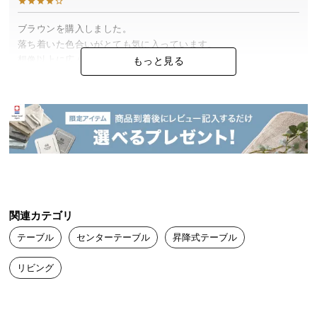
つ
ブラウンを購入しました。

い
落ち着いた色合いがとても気に入っています。

て
想像以上に広々と使えるので大満足です！

もっと見る
ありがとうございました。
開
梱
設
置
サ
ー
スムーズに動かせる簡単昇降式
ビ
ス
天板を軽く持ち上げるだけで簡単にリフトアップでき、降ろすときは
に
関連カテゴリ
天板を向こうに押すとゆっくりと下がる安全な仕様です。
つ
テーブル
センターテーブル
昇降式テーブル
い
て
リビング
搬
入