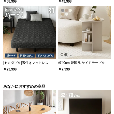
￥38,999
￥43,998
ットレス付き
安心して使える耐荷重
[セミダブル]脚付きマットレス ボ
幅40cm 韓国風 サイドテーブル
昇降時は天板の両サイド2本の支柱が支える強度の高いフレーム構造。
ンネルコイル ハードタイプ
しっかりとした耐荷重10kgでPC作業も安心です。
￥23,999
￥7,999
天板
天板下収納
オープン棚
あなたにおすすめの商品
約10kg
約20kg
約5kg