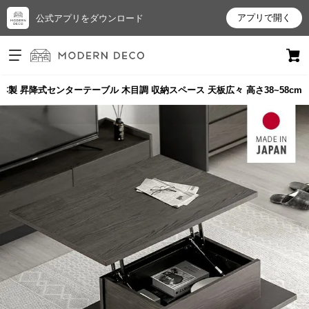
アプリで開く
公式アプリをダウンロード
ログイン
新規会員登録
日本製 昇降式センターテーブル 木目調 収納スペース 天板広々 高さ38~58cm
お
気
に
入
り
ア
イ
テ
ム
最