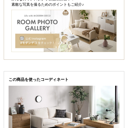
シ
素敵な写真を撮るためのポイントもご紹介♪
ョ
ッ
ピ
ン
グ
ガ
イ
ド
お
支
この商品を使ったコーディネート
払
い
に
職人の技が光る大川ブランド
つ
い
て
伝統的な職人技を継承する大川ブランド製。匠の技が光るモダンスタ
イルの家具を造りあげました。
配