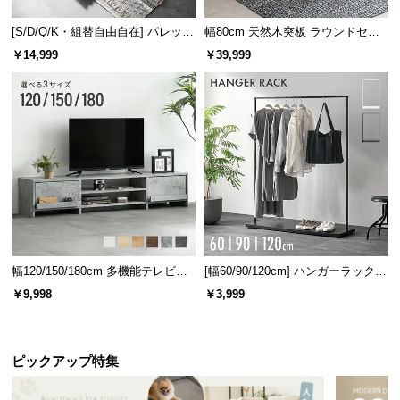
[S/D/Q/K・組替自由自在] パレット
幅80cm 天然木突板 ラウンドセン
細部に至るまで美しく表現された木目の風合い。味わい深い質感と温
ベッド 8/12/16枚セット
ターテーブル 美しい格子デザイン
かみが感じられます。
￥14,999
￥39,999
幅120/150/180cm 多機能テレビボ
[幅60/90/120cm] ハンガーラック
ード 木目/石目調 オープン収納・
スチール 4段階高さ調節 サイドフ
￥9,998
￥3,999
引き出し収納付き
ック オープンラック シンプル
ピックアップ特集