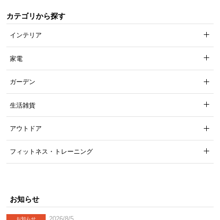
カテゴリから探す
インテリア
家電
ガーデン
届いてすぐに使える完成品
生活雑貨
面倒な組立作業なし。商品が到着したら、取っ手と脚を付けるだけで
すぐにご使用いただけます。
アウトドア
フィットネス・トレーニング
お知らせ
2026/8/5
お知らせ