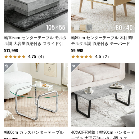
サ
快適な作業スペースとして
ポ
ー
天板との距離が縮まり、作業しやすい高さのワークスペースに。食事
ト
やメイク、PC作業など様々なシーンで活躍します。
幅105cm センターテーブル モルタ
幅80cm センターテーブル 木目調/
ル調 大容量収納付き スライド引き
モルタル調 収納付き テーパードレ
出し2杯
ッグ
お
横幅
奥行き
高さ
¥11,998
¥9,998
4.75
（4）
4.5
（2）
知
約90cm
約90cm
約58.5cm
ら
せ
ブ
ロ
グ
幅80cm ガラスセンターテーブル
40%OFF対象！幅90cm センターテ
企
業
ーブル 大理石/モルタル調 スクエ