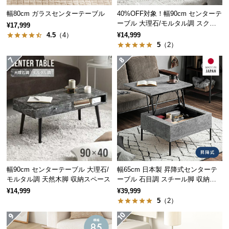
保
幅80cm ガラスセンターテーブル
40%OFF対象！幅90cm センターテ
証
ーブル 大理石/モルタル調 スクエ
¥17,999
に
アレッグ 安心面取り加工
4.5
（4）
¥14,999
つ
5
（2）
い
て
横幅
奥行き
会
員
約120㎝
約60㎝
規
約
に
ソファや座椅子にも
つ
い
テーブルの高さは
約45㎝
。ソファや座椅子と合わせ
ても、置いた物が手に取りやすい絶妙な高さです。
て
幅90cm センターテーブル 大理石/
幅65cm 日本製 昇降式センターテ
モルタル調 天然木脚 収納スペース
ーブル 石目調 スチール脚 収納ス
ペース 高さ34~54.5cm
¥14,999
¥39,999
5
（2）
お
客
様