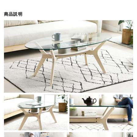
ら
探
商品説明
す
イ
ン
テ
リ
ア
テ
イ
ス
ト
か
ら
探
す