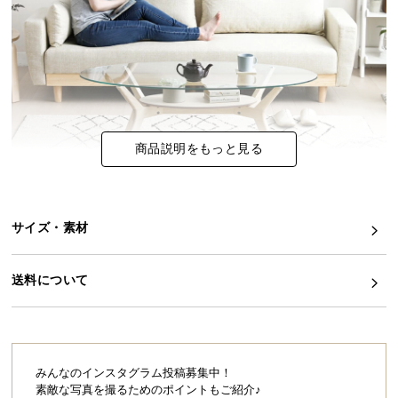
イ
ン
テ
リ
ア
コ
商品説明をもっと見る
ー
デ
ィ
ネ
サイズ・素材
ー
ト
美しいガラス天板と天然木のぬくもり溢れるテ
か
ーブル
送料について
ら
開放感溢れるガラス天板とぬくもりある天然木を組
探
み合わせたセンターテーブル。優しい風合いの天然
木は北欧テイストのインテリアにもピッタリ。透き
す
通るガラスが光をたっぷりと透過し、広々とした空
間を演出してくれます。
みんなのインスタグラム投稿募集中！
素敵な写真を撮るためのポイントもご紹介♪