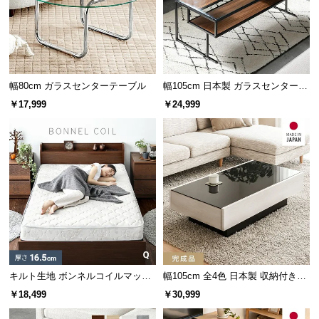
情
報
©
M
O
幅80cm ガラスセンターテーブル
幅105cm 日本製 ガラスセンターテ
D
ーブル
￥17,999
￥24,999
E
R
N
D
安心・安全の強化ガラス製
E
天板は厚さ約8㎜の強化ガラス。通
C
常のガラスより
3・5倍
の強度を持
ち、割れにくく安心です。
O
C
o.,
L
t
キルト生地 ボンネルコイルマット
幅105cm 全4色 日本製 収納付きセ
サッと拭くだけ簡単お手入れ
d.
レス Q
ンターテーブル
￥18,499
￥30,999
A
木材とは違い、汚れてもシミになりにくく、サッと