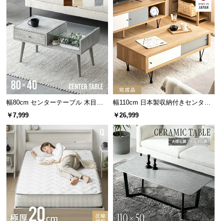
ひと拭きで本来の輝きを取り戻します。
l
l
幅80cm センターテーブル 木目調/
幅110cm 日本製収納付きセンター
モルタル調
テーブル TCT-007
￥7,999
￥26,999
天板はネジでがっちり固定
ガラス天板は4ヵ所のネジでしっかりと固定していま
す。簡単にフレームから離れることがなく安全で
す。