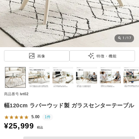
近
チ
ェ
ッ
ク
し
1
/
17
た
ア
画像
特徴・機能
イ
テ
ム
商品番号
ivt02
特
集
幅120cm ラバーウッド製 ガラスセンターテーブル
一
覧
5.00
1件
¥
25,999
税込
人