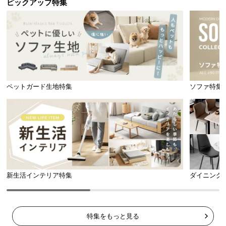
ピックアップ特集
テーブルの脚部裏面には、フローリングの傷を防止
するフェルトが付属しています。
ペットガード生地特集
ソファ特集
新生活インテリア特集
ダイニング
安心してリラックスできる耐久性
特集をもっと見る
耐荷重は
約50㎏
。重たいものをたくさん並べてもし