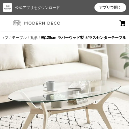
アプリで開く
公式アプリをダウンロード
ログイン
新規会員登録
トップ
テーブル
丸形
幅120cm ラバーウッド製 ガラスセンターテーブル
お
気
に
入
り
ア
イ
テ
ム
最