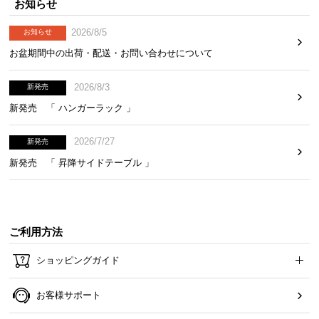
お知らせ
※単位は「センチメートル」になります
2026/8/5
お知らせ
お盆期間中の出荷・配送・お問い合わせについて
2026/8/3
新発売
新発売 「 ハンガーラック 」
2026/7/27
新発売
新発売 「 昇降サイドテーブル 」
ご利用方法
横幅
奥行き
高さ
ショッピングガイド
約120㎝
約60㎝
約45㎝
お客様サポート