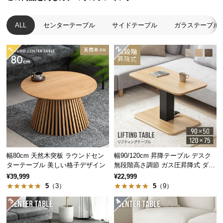
つ
飾って楽しめる収納スペース
い
ALL
センターテーブル
サイドテーブル
ガラステーブル
て
天板下には便利な収納棚付き。お気に入りの小物や
開
本を飾って、ディスプレイを楽しむこともできま
梱
す。
設
置
サ
ー
ビ
ス
に
幅80cm 天然木突板 ラウンドセン
幅90/120cm 昇降テーブル デスク
つ
ターテーブル 美しい格子デザイン
無段階高さ調節 ガス圧昇降式 ダイ
い
ニング 高さ55~70cm
¥39,999
¥22,999
て
5
（3）
5
（9）
搬
入