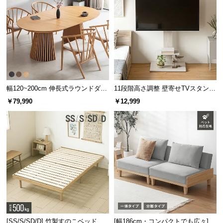
幅120~200cm 伸長式ラウンドダイ
11段階高さ調整 壁寄せTVスタンド
ニングテーブル 6人掛け 天然木突
キャスター付き 上下左右角度調節
￥79,990
￥12,999
板 美しい格子デザイン
機能
耐熱温度
約100℃
温もりあふれる天然木のフレーム
テーブル脚部には、優しい風合いの木目と強度に優
れたラバーウッドを使用しました。
[SS/S/SD/D] 竹製すのこベッド
[幅186cm・コンパクトでも広々] 3