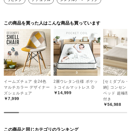
中
型
商
品
この商品を買った人はこんな商品も買っています
の
配
送
に
つ
い
て
イームズチェア 全24色
2層ウレタン仕様 ポケッ
[セミダブル・
小
マルチカラー デザイナー
トコイルマットレス D
納] コンセン
型
￥14,999
ズシェルチェア
ベッド 超極厚
商
￥7,999
付き
リビングルームに
品
￥56,988
ソファとも合わせやすく、リビングやお気に入りの
の
部屋で快適に使用できます。
配
送
この商品と同じカテゴリのランキング
に