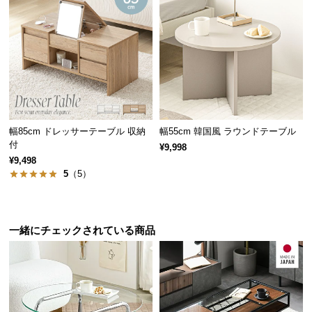
サ
ポ
ー
ト
お
高さ
約45㎝
知
幅85cm ドレッサーテーブル 収納
幅55cm 韓国風 ラウンドテーブル
付
ら
¥9,998
¥9,498
せ
5
（5）
圧迫感のないガラス天板
ブ
ロ
一緒にチェックされている商品
グ
ガラストップのテーブルは圧迫感がなく、食卓を明
るく広々とした空間に見せることができます。
企
業