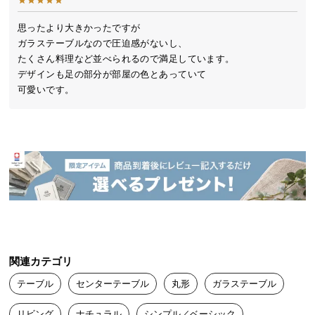
デザイン。お部屋を明るく穏やかな空間に演出しま
送
す。
料
思ったより大きかったですが

ガラステーブルなので圧迫感がないし、

に
たくさん料理など並べられるので満足しています。

つ
デザインも足の部分が部屋の色とあっていて

い
可愛いです。
て
大
型
商
品
の
配
送
に
暮らしの中の様々なシーンに
つ
関連カテゴリ
い
毎日の食事や来客時など、どんなシーンにも自然と
テーブル
センターテーブル
丸形
ガラステーブル
マッチ。日々を優しく彩るセンターテーブルです。
て
リビング
ナチュラル
シンプル／ベーシック