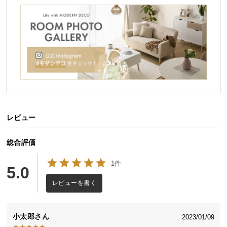
シ
ョ
ッ
ピ
ン
グ
ガ
イ
ド
レビュー
お
支
払
総合評価
い
1件
に
5.0
つ
レビューを書く
い
やさしい表情の北欧風デザイン
て
小太郎
2023/01/09
やわらかな曲線とやさしい色合いが印象的な北欧風
配