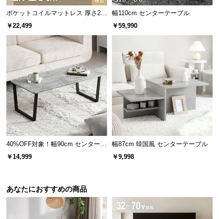
ポケットコイルマットレス 厚さ20
幅110cm センターテーブル
cm Q
￥22,499
￥59,990
最高100℃まで耐える優れた耐熱性
40%OFF対象！幅90cm センターテ
幅87cm 韓国風 センターテーブル
ーブル 大理石/モルタル調 スクエ
￥14,999
￥9,998
アレッグ 安心面取り加工
強化ガラス天板の耐熱温度は
約100℃
。お湯などの熱
いものをこぼしても気にせずお使いいただけます。
あなたにおすすめの商品