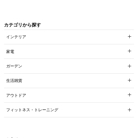
っかり支えてくれるので安心です。
カテゴリから探す
インテリア
家電
ガーデン
生活雑貨
アウトドア
耐荷重
約50㎏
フィットネス・トレーニング
商品サイズ