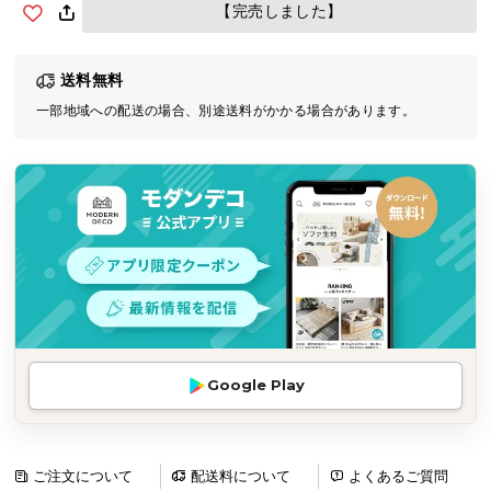
【完売しました】
気
ア
イ
送料無料
テ
一部地域への配送の場合、別途送料がかかる場合があります。
ム
ラ
ン
キ
ン
グ
商
品
カ
Google Play
テ
ゴ
リ
ご注文について
配送料について
よくあるご質問
か