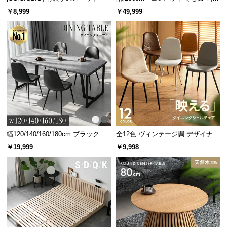
人掛けソファベッド リクライニン
￥8,999
￥49,999
グ 天然木フレーム 北欧
幅120/140/160/180cm ブラックフ
全12色 ヴィンテージ調 デザイナー
ラバーウッドとは
レーム ダイニング 大理石調 4人掛
ズシェルチェア
￥19,999
￥9,998
ゴムの木を加工した木材。ソフトな
け
印象の木目と滑らかな肌触りが特徴
です。