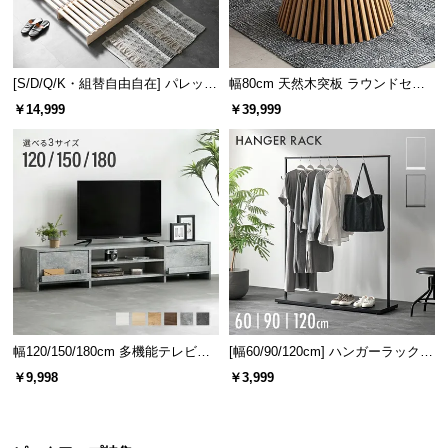
安定感のある脚部
脚部は傾斜を付けたハの字型。安定感に優れてお
[S/D/Q/K・組替自由自在] パレット
幅80cm 天然木突板 ラウンドセン
り、見た目もスタイリッシュなデザインです。
ベッド 8/12/16枚セット
ターテーブル 美しい格子デザイン
￥14,999
￥39,999
幅120/150/180cm 多機能テレビボ
[幅60/90/120cm] ハンガーラック
ード 木目/石目調 オープン収納・
スチール 4段階高さ調節 サイドフ
￥9,998
￥3,999
引き出し収納付き
ック オープンラック シンプル
傷防止フェルトで床を守る