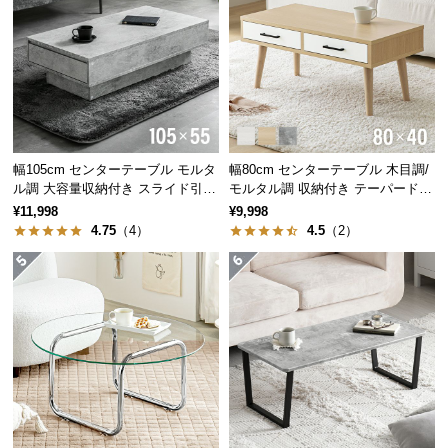
経
路
横幅
奥行き
に
つ
約60㎝
約30㎝
い
て
幅105cm センターテーブル モルタ
幅80cm センターテーブル 木目調/
返
ル調 大容量収納付き スライド引き
モルタル調 収納付き テーパードレ
品・
出し2杯
ッグ
広々使えるワイド設計
¥11,998
¥9,998
キ
4.75
（4）
4.5
（2）
ャ
ン
丸みを帯びた天板は、雑誌やコップを置いても十分
セ
にゆとりがあり、窮屈感がありません。
ル
に
つ
い
て