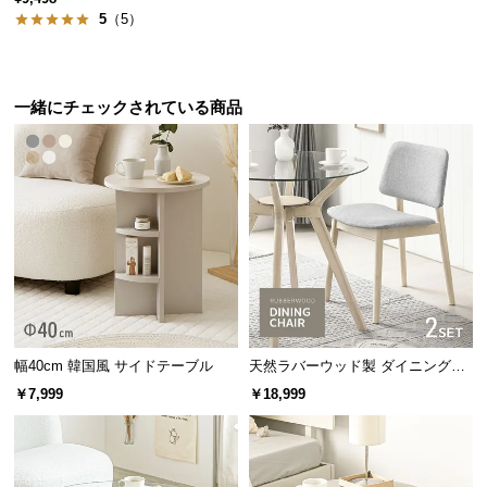
5
（5）
サ
ポ
圧迫感のないガラス天板
ー
ト
一緒にチェックされている商品
ガラストップのテーブルは圧迫感がなく、テーブル
上を明るく広々とした空間に見せることができま
お
す。
知
ら
せ
ブ
ロ
幅40cm 韓国風 サイドテーブル
天然ラバーウッド製 ダイニングチ
グ
ェア2脚セット
￥7,999
￥18,999
企
業