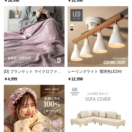
￥16,998
￥10,990
l
l
天板には厚さ約8㎜の強化ガラスを使用。通常のガラ
スより
3・5倍
の強度を持ち、割れにくく安心です。
[D] ブランケット マイクロファイ
シーリングライト 電球色LED付
バー
￥4,999
￥12,998
ガラスの厚さ
約8㎜