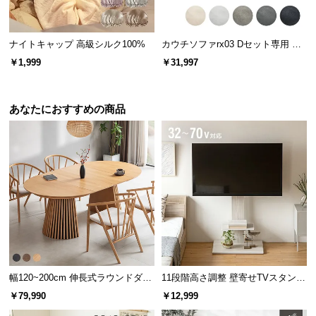
天板はネジでがっちり固定
ガラス天板は4ヵ所のネジでしっかりと固定していま
ナイトキャップ 高級シルク100%
カウチソファrx03 Dセット専用 交
す。簡単にフレームから離れることがなく安全で
換用カバー カウチ+2P+1P+オット
す。
￥1,999
￥31,997
マン
あなたにおすすめの商品
幅120~200cm 伸長式ラウンドダイ
11段階高さ調整 壁寄せTVスタンド
ニングテーブル 6人掛け 天然木突
キャスター付き 上下左右角度調節
￥79,990
￥12,999
板 美しい格子デザイン
機能
最高100℃まで耐える優れた耐熱性