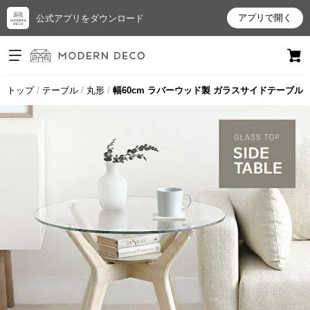
アプリで開く
公式アプリをダウンロード
ログイン
新規会員登録
トップ
テーブル
丸形
幅60cm ラバーウッド製 ガラスサイドテーブル
お
気
に
入
り
ア
イ
テ
ム
最