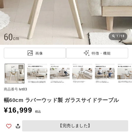
近
チ
ェ
ッ
ク
し
1
/
18
た
ア
画像
特徴・機能
イ
テ
ム
商品番号
ivt03
特
集
幅60cm ラバーウッド製 ガラスサイドテーブル
一
¥
16,999
覧
税込
【完売しました】
人