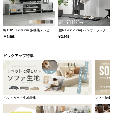
印象の木目と滑らかな肌触りが特徴
です。
幅120/150/180cm 多機能テレビボ
[幅60/90/120cm] ハンガーラック
ード 木目/石目調 オープン収納・
スチール 4段階高さ調節 サイドフ
￥9,998
￥3,999
引き出し収納付き
ック オープンラック シンプル
安定感のある脚部
ピックアップ特集
脚部は傾斜を付けたハの字型。安定感に優れてお
り、見た目もスタイリッシュなデザインです。
ペットガード生地特集
ソファ特集