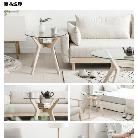
商品説明
ら
探
す
イ
ン
テ
リ
ア
テ
イ
ス
ト
か
ら
探
す