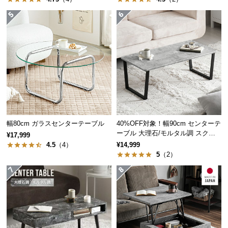
経
ちょうどいい天板サイズ
路
に
つ
丸みを帯びた天板は、雑誌やコップを置いても十分
い
にゆとりがあり、窮屈感がありません。
て
返
品・
キ
幅80cm ガラスセンターテーブル
40%OFF対象！幅90cm センターテ
ャ
ーブル 大理石/モルタル調 スクエ
¥17,999
ン
アレッグ 安心面取り加工
4.5
（4）
¥14,999
セ
5
（2）
ル
に
つ
い
て
直径
約60㎝