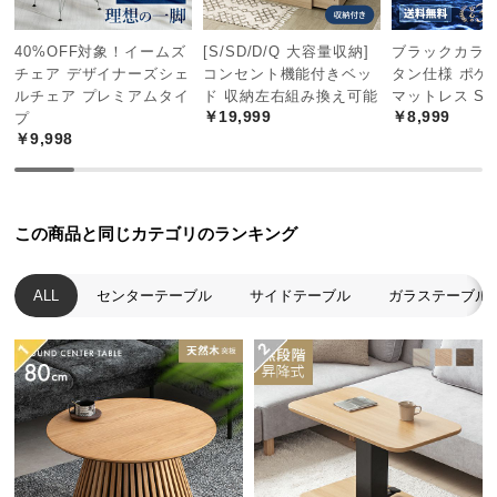
中
型
40%OFF対象！イームズ
[S/SD/D/Q 大容量収納]
ブラックカラー
商
チェア デザイナーズシェ
コンセント機能付きベッ
タン仕様 ポケ
品
ルチェア プレミアムタイ
ド 収納左右組み換え可能
マットレス S
の
￥19,999
￥8,999
プ
配
￥9,998
送
に
つ
この商品と同じカテゴリのランキング
い
て
ALL
センターテーブル
サイドテーブル
ガラステーブル
リビングルームに
小
ソファとも合わせやすく、リビングやお気に入りの
型
部屋で快適に使用できます。
商
品
の
配
飾って楽しめる収納スペース
送
に