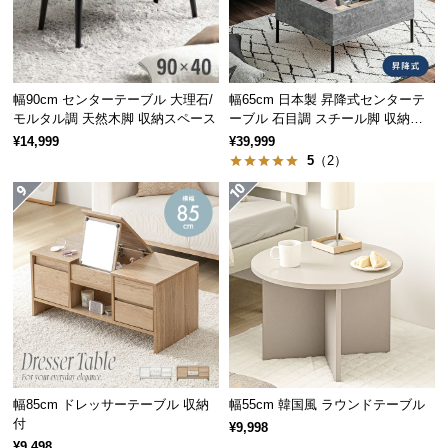
保
証
に
ソファやベッドにも
つ
テーブルの高さは
約55㎝
。ソファやベッドと合わせ
い
幅90cm センターテーブル 大理石/
幅65cm 日本製 昇降式センターテ
ても、置いた物が手に取りやすい絶妙な高さです。
モルタル調 天然木脚 収納スペース
ーブル 石目調 スチール脚 収納ス
て
ペース 高さ34~54.5cm
¥14,999
¥39,999
5
（2）
会
員
規
約
に
つ
い
て
高さ
約55㎝
お
幅85cm ドレッサーテーブル 収納
幅55cm 韓国風 ラウンドテーブル
客
付
¥9,998
様
¥9,498