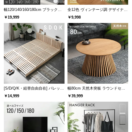
温もりあふれる天然木のフレーム
幅120/140/160/180cm ブラックフ
全12色 ヴィンテージ調 デザイナー
レーム ダイニング 大理石調 4人掛
ズシェルチェア
￥19,999
￥9,998
け
テーブル脚部には、優しい風合いの木目と強度に優
れたラバーウッドを使用しました。
[S/D/Q/K・組替自由自在] パレット
幅80cm 天然木突板 ラウンドセン
ベッド 8/12/16枚セット
ターテーブル 美しい格子デザイン
￥14,999
￥39,999
ラバーウッドとは
ゴムの木を加工した木材。ソフトな