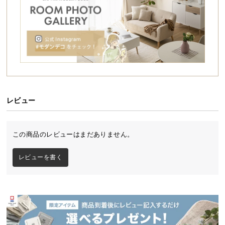
シ
ョ
ッ
ピ
ン
グ
ガ
イ
ド
レビュー
お
支
この商品のレビューはまだありません。
払
い
やさしい表情の北欧風デザイン
レビューを書く
に
つ
やわらかな曲線とやさしい色合いが印象的な北欧風
い
デザイン。お部屋を明るく穏やかな空間に演出しま
て
す。
配