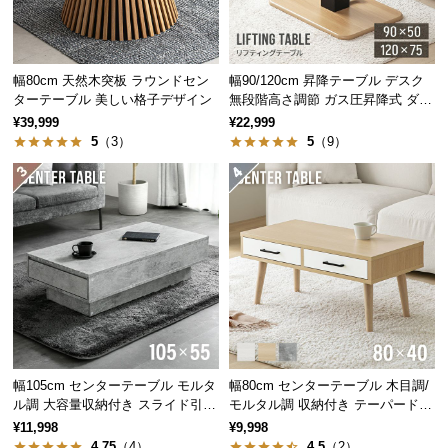
つ
天板下には便利な収納棚付き。お気に入りの小物や
い
本を飾って、ディスプレイを楽しむこともできま
て
す。
幅80cm 天然木突板 ラウンドセン
幅90/120cm 昇降テーブル デスク
ターテーブル 美しい格子デザイン
無段階高さ調節 ガス圧昇降式 ダイ
開
ニング 高さ55~70cm
¥39,999
¥22,999
梱
5
（3）
5
（9）
設
置
サ
ー
ビ
ス
に
つ
い
て
収納棚直径
約20㎝
幅105cm センターテーブル モルタ
幅80cm センターテーブル 木目調/
ル調 大容量収納付き スライド引き
モルタル調 収納付き テーパードレ
搬
出し2杯
ッグ
¥11,998
¥9,998
入
4.75
（4）
4.5
（2）