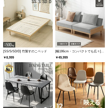
強化ガラス天板の耐熱温度は
約100℃
。お湯などの熱
いものをこぼしても気にせずお使いいただけます。
[SS/S/SD/D] 竹製すのこベッド
[幅186cm・コンパクトでも広々] 3
人掛けソファベッド リクライニン
￥8,999
￥49,999
グ 天然木フレーム 北欧
耐熱温度
約100℃