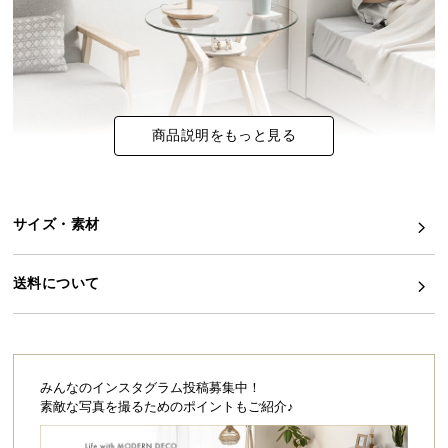
イ
ン
テ
リ
ア
商品説明をもっと見る
コ
ー
デ
ィ
サイズ・素材
ネ
透け感がつくりだす爽やかな雰囲気
ー
送料について
透明なガラスが爽やかさを演出する北欧風のサイド
ト
テーブル。光を通す開放感あふれるガラス天板と、
か
明るい色味の天然木が重くならないスッキリとした
ら
空間作りに最適です。
探
す
みんなのインスタグラム投稿募集中！
素敵な写真を撮るためのポイントもご紹介♪