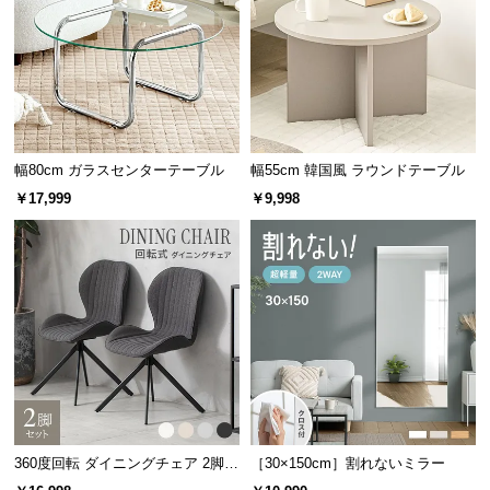
情
報
サッと拭くだけ簡単お手入れ
©
木材とは違い、汚れてもシミになりにくく、サッと
M
ひと拭きで本来の輝きを取り戻します。
O
D
E
幅80cm ガラスセンターテーブル
幅55cm 韓国風 ラウンドテーブル
R
￥17,999
￥9,998
N
D
E
C
O
C
o.,
L
t
d.
360度回転 ダイニングチェア 2脚セ
［30×150cm］割れないミラー
A
ット
抜群の強度を誇る強化ガラス製