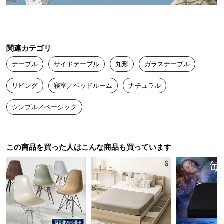
送
料
に
つ
関連カテゴリ
い
テーブル
サイドテーブル
丸形
ガラステーブル
て
リビング
寝室／ベッドルーム
ナチュラル
大
型
シンプル／ベーシック
商
品
の
暮らしの中の様々なシーンに
配
この商品を買った人はこんな商品も買っています
送
シーンやお部屋を選ばない、シンプルなデザイン。
日々を優しく彩るサイドテーブルです。
に
つ
い
て