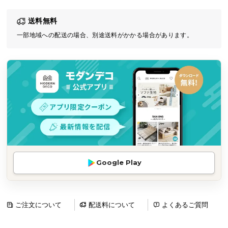
気
送料無料
ア
イ
一部地域への配送の場合、別途送料がかかる場合があります。
テ
ム
ラ
ン
キ
ン
グ
商
Google Play
品
カ
テ
ゴ
ご注文について
配送料について
よくあるご質問
リ
か