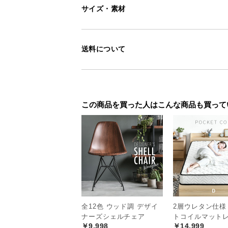
サイズ・素材
送料について
この商品を買った人はこんな商品も買って
シンプルモダンで
ーテーブル
全12色 ウッド調 デザイ
2層ウレタン仕様
ナーズシェルチェア
トコイルマットレ
美しい木目とモダンが調和したセン
￥9,998
￥14,999