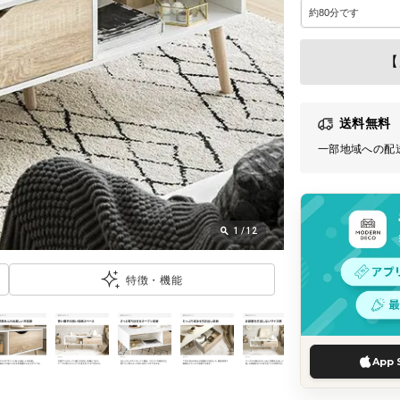
【
送料無料
一部地域への配
1
/
12
特徴・機能
App 