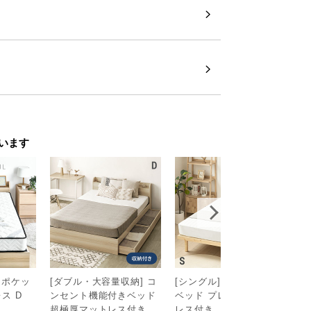
います
美しい収納付きセンタ
 ポケッ
[ダブル・大容量収納] コ
[シングル] 宮付きすのこ
[
ス D
ンセント機能付きベッド
ベッド プレミアムマット
ト
ターテーブル。ホワイトを基調としたシン
超極厚マットレス付き
レス付き
ト