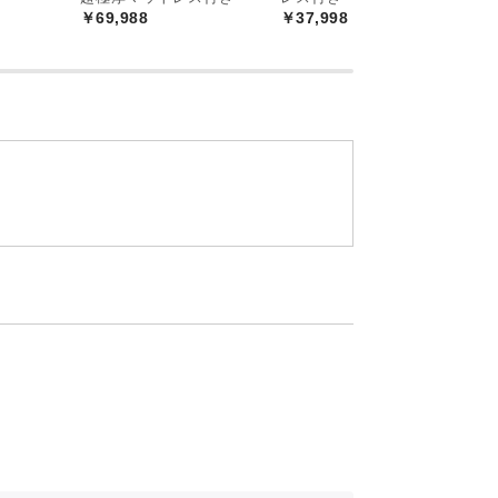
屋にも自然と溶け込みます。便利な引き出
￥69,988
￥37,998
フ
機能性にも長けた使い勝手の良い一台で
￥
の本格北欧デザイン
ーによるプロダクトデザイン。本物の北欧