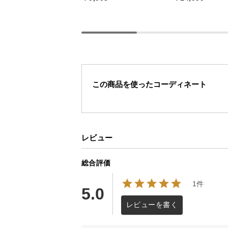
プルな北欧デザインで、どんなお部
し収納とオープンスペースを備え、
す。
この商品を使ったコーディネート
デンマーク生まれ
レビュー
デンマークの人気インテリアメーカ
デザインをお届けします。
総合評価
1件
5.0
レビューを書く