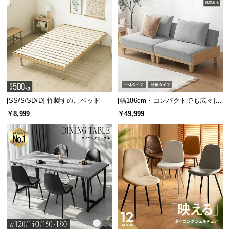
温もりあふれる天然木脚
脚部には高い耐久性を誇るオーク材を使用。天然木
のやわらかな木目が温もりを感じさせます。
[SS/S/SD/D] 竹製すのこベッド
[幅186cm・コンパクトでも広々] 3
人掛けソファベッド リクライニン
￥8,999
￥49,999
グ 天然木フレーム 北欧
デザインを惹き立てるスチール取っ手