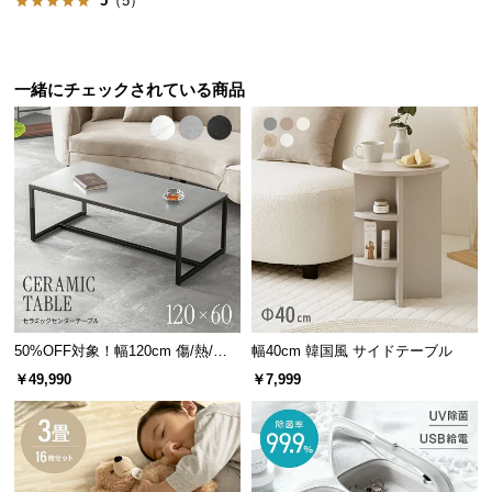
5
（5）
保
証
に
つ
一緒にチェックされている商品
い
て
会
員
規
約
デンマーク家具シリーズのラインナッ
に
つ
プ
い
50%OFF対象！幅120cm 傷/熱/汚
幅40cm 韓国風 サイドテーブル
て
れに強い セラミック製センターテ
￥49,990
￥7,999
ーブル 大理石/モルタル調 300℃耐
熱
幅118cm
幅99cm
幅110cm
幅120cm
幅130cm
お
デンマー
デンマー
デンマー
デンマー
デンマー
¥19,99
¥10,99
¥14,99
¥19,99
¥17,99
客
8
9
9
8
9
ク デザイ
ク デザイ
クデザイ
ク デザイ
ク デザイ
様
ン テレビ
ン センタ
ン ワーク
ン ワーク
ン ワーク