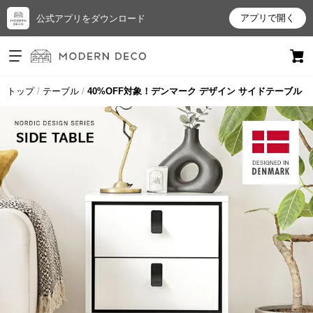
アプリで開く
公式アプリをダウンロード
ログイン
新規会員登録
トップ
テーブル
40%OFF対象！デンマーク デザイン サイドテーブル
お
気
に
入
り
ア
イ
テ
ム
最