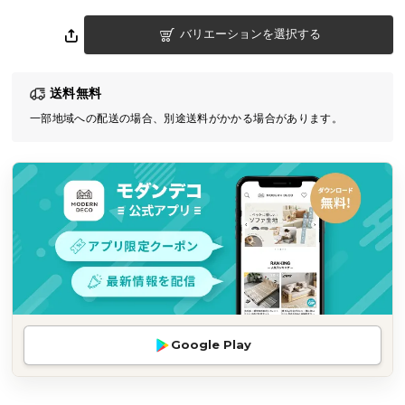
気
バリエーションを選択する
ア
イ
テ
送料無料
ム
一部地域への配送の場合、別途送料がかかる場合があります。
ラ
ン
キ
ン
グ
商
品
カ
テ
Google Play
ゴ
リ
か