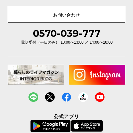
約43.3㎝
約40.1㎝
お問い合わせ
0570-039-777
抜群の耐水性で水をこぼしても安心
電話受付（平日のみ） 10:00〜13:00 ／ 14:00〜18:00
水が染み込みにくい素材で汚れもサッと拭き取れる
ので、お手入れも簡単です。
公式アプリ