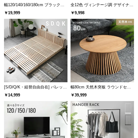
幅120/140/160/180cm ブラックフ
全12色 ヴィンテージ調 デザイナー
デザインにアクセントを与えるスチール製の取っ
レーム ダイニング 大理石調 4人掛
ズシェルチェア
手。指がかりが良いプレート状で開閉もスムーズで
￥19,999
￥9,998
す。
け
[S/D/Q/K・組替自由自在] パレット
幅80cm 天然木突板 ラウンドセン
ベッド 8/12/16枚セット
ターテーブル 美しい格子デザイン
￥14,999
￥39,999
たっぷり収まる引き出し収納