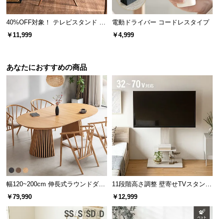
l
l
風合い豊かなウッド調
40%OFF対象！ テレビスタンド ま
電動ドライバー コードレスタイプ
るで絵画のように美しく置ける 三
￥11,999
￥4,999
脚タイプ 45~65v型対応
どんなテイストにも調和する美しい木目柄。木の素
材感が感じられる表情豊かな仕上がりです。
あなたにおすすめの商品
幅120~200cm 伸長式ラウンドダイ
11段階高さ調整 壁寄せTVスタンド
ニングテーブル 6人掛け 天然木突
キャスター付き 上下左右角度調節
￥79,990
￥12,999
板 美しい格子デザイン
機能