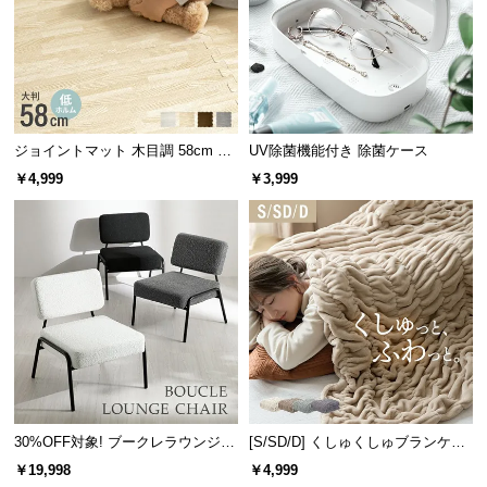
ボード
ーテーブ
デスク
デスク
デスク
サ
ル
ポ
ー
ト
ジョイントマット 木目調 58cm 厚
UV除菌機能付き 除菌ケース
幅65cm
[クイー
幅99cm
幅147cm
さ1cm 16枚セット 3畳
デンマー
ン] デン
デンマー
デンマー
お
¥10,99
¥29,99
¥26,99
¥26,99
￥4,999
￥3,999
8
9
9
9
ク デザイ
マークデ
ク デザイ
ク デザイ
知
ン ワーク
ザイン ベ
ン マルチ
ン マルチ
ら
デスク
ッドフレ
キャビネ
チェスト
せ
ーム 木目
ット
調
ブ
ロ
デンマーク家具シリーズをもっと見る
グ
30%OFF対象! ブークレラウンジチ
[S/SD/D] くしゅくしゅブランケッ
ェア
トフランネルタイプ
企
￥19,998
￥4,999
業