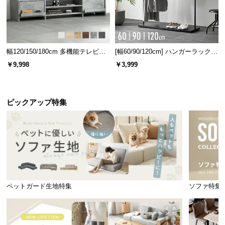
十分な深さのある2列の引き出しで、筆記用具や雑貨
などたっぷり収納できます。
幅120/150/180cm 多機能テレビボ
[幅60/90/120cm] ハンガーラック
ード 木目/石目調 オープン収納・
スチール 4段階高さ調節 サイドフ
￥9,998
￥3,999
引き出し収納付き
ック オープンラック シンプル
ピックアップ特集
横幅
奥行き
高さ
ペットガード生地特集
ソファ特集
内寸
約33.7㎝
約33.1㎝
約10.7㎝