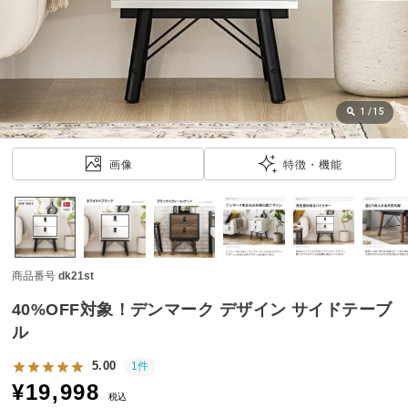
近
チ
ェ
ッ
ク
し
1
/
15
た
ア
画像
特徴・機能
イ
テ
ム
商品番号
dk21st
特
集
40%OFF対象！デンマーク デザイン サイドテーブ
一
ル
覧
5.00
1件
¥
19,998
税込
人