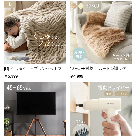
情
報
存在感のあるバイカラー
©
M
O
配色のコントラストが効いたバイカラーデザイン。
D
置くだけでモダンなお部屋を演出してくれます。
E
R
N
D
[D] くしゅくしゅブランケットフラ
40%OFF対象！ ムートン調ラグ 90
ンネルタイプ
×60cm
E
￥5,999
￥4,999
C
O
C
o.,
L
t
d.
A