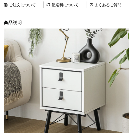
ら
ご注文について
配送料について
よくあるご質問
探
す
商品説明
イ
ン
テ
リ
ア
テ
イ
ス
ト
か
ら
探
す