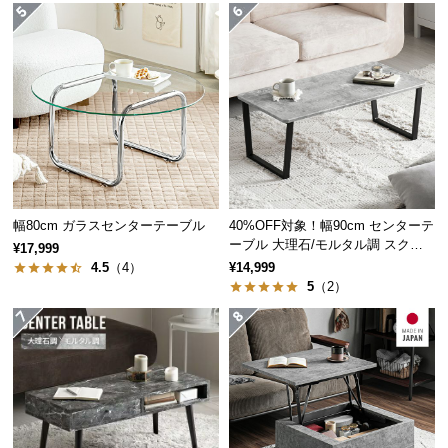
つ
い
て
開
梱
設
置
サ
幅80cm ガラスセンターテーブル
40%OFF対象！幅90cm センターテ
ー
ーブル 大理石/モルタル調 スクエ
¥17,999
ビ
アレッグ 安心面取り加工
伝統と信頼のデンマークデザイン
4.5
（4）
¥14,999
ス
5
（2）
に
つ
家具づくりの長い歴史を持つデンマーク。家具の本
い
場にて丁寧に作り上げられたこだわりの一台です。
て
搬
入