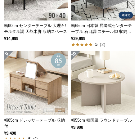
経
路
に
つ
幅90cm センターテーブル 大理石/
幅65cm 日本製 昇降式センターテ
モルタル調 天然木脚 収納スペース
ーブル 石目調 スチール脚 収納ス
い
ペース 高さ34~54.5cm
¥14,999
¥39,999
て
5
（2）
返
品・
キ
ャ
ン
シリーズで揃えてトータ
セ
ルコーデ
ル
に
つ
同シリーズの家具で揃えることで空間に統一性
い
幅85cm ドレッサーテーブル 収納
幅55cm 韓国風 ラウンドテーブル
が生まれ、すっきりとまとまった印象のお部屋
て
になります。
付
¥9,998
¥9,498