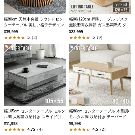
中
型
商
幅80cm 天然木突板 ラウンドセン
幅90/120cm 昇降テーブル デスク
品
ターテーブル 美しい格子デザイン
無段階高さ調節 ガス圧昇降式 ダイ
の
ニング 高さ55~70cm
¥39,999
¥22,999
配
5
（3）
5
（9）
送
に
つ
い
て
小
型
商
品
幅105cm センターテーブル モルタ
幅80cm センターテーブル 木目調/
の
ル調 大容量収納付き スライド引き
モルタル調 収納付き テーパードレ
配
出し2杯
ッグ
¥11,998
¥9,998
送
4.75
（4）
4.5
（2）
に