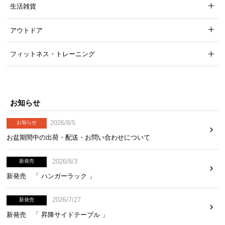
生活雑貨
ソファやベッドのサイドテーブルとして使いやすい
アウトドア
設計で、快適に過ごせる空間をつくります。
フィットネス・トレーニング
お知らせ
2026/8/5
お知らせ
お盆期間中の出荷・配送・お問い合わせについて
2026/8/3
新発売
新発売 「 ハンガーラック 」
高さ
約59.6㎝
2026/7/27
新発売
新発売 「 昇降サイドテーブル 」