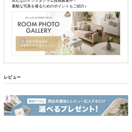
シ
みんなのインスタグラム投稿募集中！
素敵な写真を撮るためのポイントもご紹介♪
ョ
ッ
ピ
ン
グ
ガ
イ
ド
お
支
レビュー
払
い
空間に美しく佇むモダンチェスト
に
つ
直線的でシンプルなフォルムとモダンなバイカラー
デザインがお部屋に映えるチェスト。たっぷり収納
い
できる2杯の引き出しは季節ものから毎日使うものま
て
であらゆるものを収めることができ、ソファやベッ
ドサイドを美しく整えます。
配