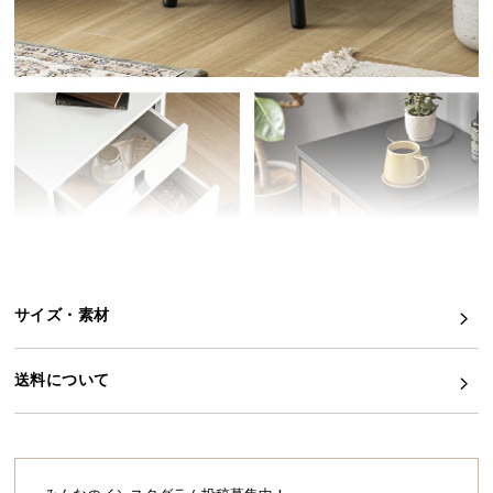
イ
ン
テ
リ
ア
コ
ー
デ
ィ
ネ
ー
ト
サイズ・素材
か
ら
送料について
探
す