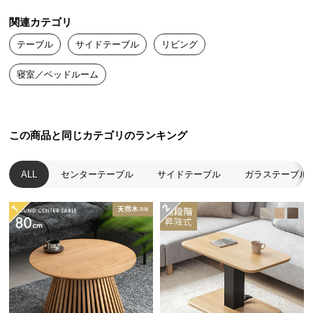
送
関連カテゴリ
料
に
テーブル
サイドテーブル
リビング
つ
デンマーク生まれの本格北欧デザイン
寝室／ベッドルーム
い
て
デンマークの人気インテリアメーカーによるプロダ
クトデザイン。本物の北欧デザインをお届けしま
大
す。
この商品と同じカテゴリのランキング
型
商
品
ALL
センターテーブル
サイドテーブル
ガラステーブル
の
配
送
に
つ
い
て