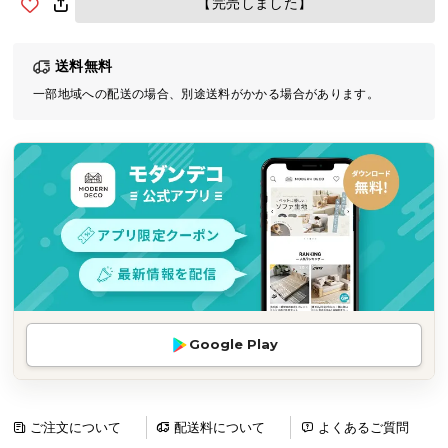
【完売しました】
気
ア
送料無料
イ
テ
一部地域への配送の場合、別途送料がかかる場合があります。
ム
ラ
ン
キ
ン
グ
商
品
Google Play
カ
テ
ゴ
リ
ご注文について
配送料について
よくあるご質問
か