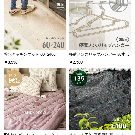
情
報
©
シーンに合わせてマルチに活躍
M
O
D
ワークデスクとして
E
R
快適な姿勢を保てる高さにすればワークデスクに。ワイドな天板で資
撥水キッチンマット 60×240cm
極薄ノンスリップハンガー 50本セ
N
ット
料を広げながら作業できます。
￥3,998
￥2,580
D
E
C
O
C
o.,
L
t
d.
A