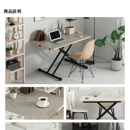
ら
探
商品説明
す
イ
ン
テ
リ
ア
テ
イ
ス
ト
か
ら
探
す