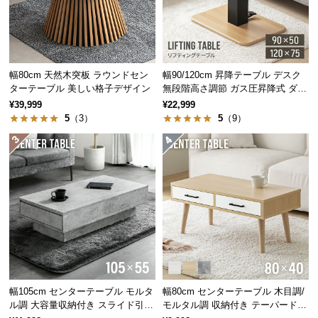
つ
い
て
幅80cm 天然木突板 ラウンドセン
幅90/120cm 昇降テーブル デスク
開
ターテーブル 美しい格子デザイン
無段階高さ調節 ガス圧昇降式 ダイ
梱
ニング 高さ55~70cm
¥39,999
¥22,999
設
5
（3）
5
（9）
レバーでスムーズに調節
置
サ
天板下のサイドレバーを操作して、お好みの高さにスムーズに調節で
ー
きます。
ビ
ス
に
上昇時：
レバーを引き好みの高さに設定後、レバーを戻す。
つ
下降時：
レバーを引いた状態で天板中心に体重を掛ける。
い
て
幅105cm センターテーブル モルタ
幅80cm センターテーブル 木目調/
搬
ル調 大容量収納付き スライド引き
モルタル調 収納付き テーパードレ
入