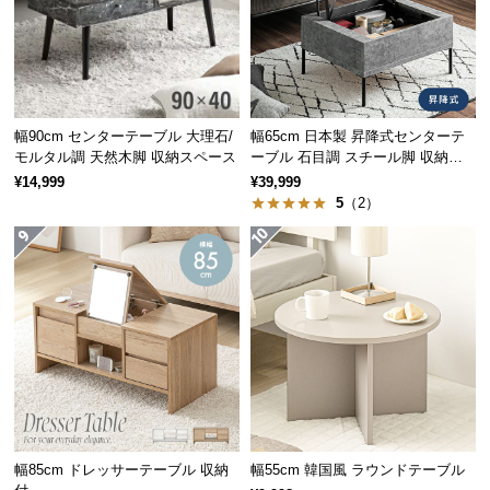
保
タイムにもぴったりです。
証
に
つ
い
て
幅90cm センターテーブル 大理石/
幅65cm 日本製 昇降式センターテ
モルタル調 天然木脚 収納スペース
ーブル 石目調 スチール脚 収納ス
ペース 高さ34~54.5cm
¥14,999
¥39,999
会
5
（2）
員
規
約
に
つ
い
て
お
客
幅85cm ドレッサーテーブル 収納
幅55cm 韓国風 ラウンドテーブル
シーンに合わせてマルチに活躍
様