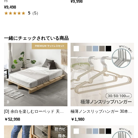
付
¥9,998
サ
¥9,498
センターテーブルとして
5
（5）
ポ
ー
低く調節すればリビングにぴったりのセンターテーブルに。ソファと
ト
も合わせやすいスタイルです。
一緒にチェックされている商品
お
知
ら
せ
ブ
ロ
グ
[D] 余白を楽しむローベッド 天然
極薄ノンスリップハンガー 30本セ
木調 ステージベッド プレミアムマ
ット
￥52,998
￥1,980
ットレス付き
企
業