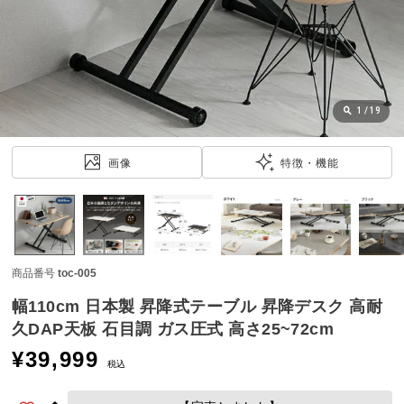
近
チ
ェ
ッ
ク
し
1
/
19
た
ア
画像
特徴・機能
イ
テ
ム
商品番号
toc-005
特
集
幅110cm 日本製 昇降式テーブル 昇降デスク 高耐
一
久DAP天板 石目調 ガス圧式 高さ25~72cm
覧
¥
39,999
税込
人