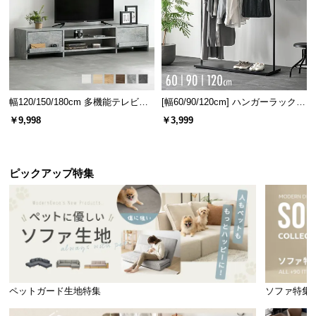
最高130℃まで耐える優れた耐熱性
天板の耐熱温度は約130℃。お湯などの熱いものをこぼしても気にせず
お使いいただけます。
幅120/150/180cm 多機能テレビボ
[幅60/90/120cm] ハンガーラック
耐熱温度
130℃
ード 木目/石目調 オープン収納・
スチール 4段階高さ調節 サイドフ
￥9,998
￥3,999
引き出し収納付き
ック オープンラック シンプル
ピックアップ特集
ペットガード生地特集
ソファ特集