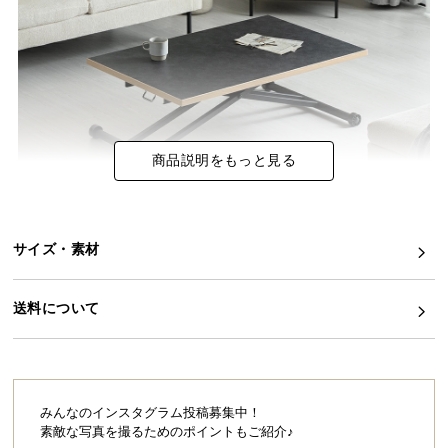
イ
ン
テ
リ
ア
コ
商品説明をもっと見る
ー
デ
ィ
ネ
確かな日本品質のストーン調昇降テーブル
サイズ・素材
ー
ト
ダイニングテーブルやワークデスクなど、用途に合わせて自由に高さ
送料について
か
調節が可能なガス圧昇降式テーブル。美しく重厚感のあるストーン調
ら
の天板は耐久性にも優れており、確かな品質とこだわりを感じる一台
探
です。
す
みんなのインスタグラム投稿募集中！
素敵な写真を撮るためのポイントもご紹介♪