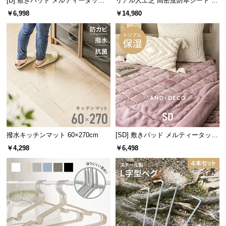
[D] 敷きパッド メルティータッチ
リアル人工芝 高密度防草シート 1×
l
マイクロファイバー
100m
￥6,998
￥14,980
l
ゆとりのある天板サイズ
広すぎず狭すぎない、丁度いい天板サイズ。雑誌を広げたり、食器を
並べてもゆとりのある大きさです。
撥水キッチンマット 60×270cm
[SD] 敷きパッド メルティータッチ
マイクロファイバー
￥4,298
￥6,498
横幅
奥行き
約110cm
約70cm