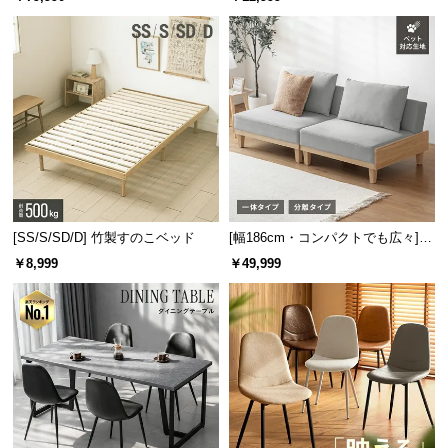
板 美しい格子デザイン
機能
[SS/S/SD/D] 竹製すのこベッド
[幅186cm・コンパクトでも広々] 3
人掛けソファベッド リクライニン
￥8,999
￥49,999
グ 天然木フレーム 北欧
傷や水に強いDAP化粧板