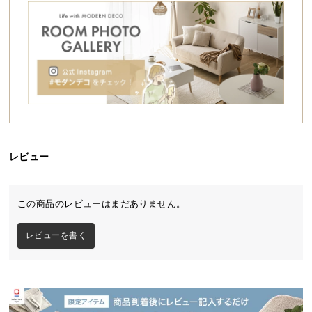
シ
ョ
ッ
ピ
ン
グ
ガ
イ
ド
レビュー
お
支
払
この商品のレビューはまだありません。
い
に
職人の技が光る大川ブランド
レビューを書く
つ
い
伝統的な職人技を継承する大川ブランド製。匠の技が光るモダンスタ
て
イルの家具を造りあげました。
配