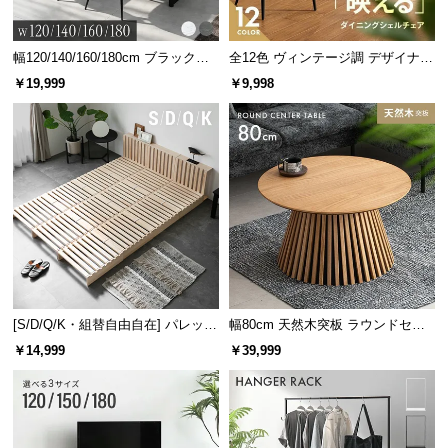
天板には表面強度が非常に高く、耐水性や耐熱性、耐摩耗性に優れた
「DAP化粧板」を採用しました。
幅120/140/160/180cm ブラックフ
全12色 ヴィンテージ調 デザイナー
レーム ダイニング 大理石調 4人掛
ズシェルチェア
￥19,999
￥9,998
け
[S/D/Q/K・組替自由自在] パレット
幅80cm 天然木突板 ラウンドセン
ベッド 8/12/16枚セット
ターテーブル 美しい格子デザイン
￥14,999
￥39,999