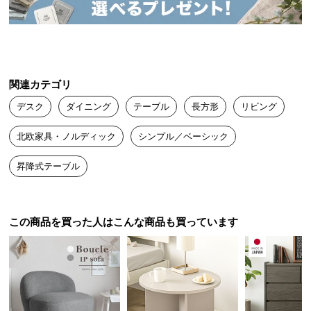
送
製造国
日本 ※天板部分
料
に
つ
い
関連カテゴリ
て
デスク
ダイニング
テーブル
長方形
リビング
大
北欧家具・ノルディック
シンプル／ベーシック
型
商
昇降式テーブル
品
の
配
送
この商品を買った人はこんな商品も買っています
に
つ
い
て