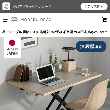
アプリで開く
公式アプリをダウンロード
ログイン
新規会員登録
 昇降式テーブル 昇降デスク 高耐久DAP天板 石目調 ガス圧式 高さ25~72cm
お
気
に
入
り
ア
イ
テ
ム
最