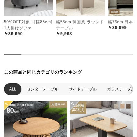
中
型
ガス圧昇降式の無段階高さ調節
商
50%OFF対象！[幅83cm]
幅55cm 韓国風 ラウンド
幅76cm 日本
品
レバーを引くだけのガス圧昇降式で無段階の高さ調節が可能。約25~7
￥39,999
1人掛けソファ
テーブル
の
2cmの間で細やかに高さを設定できます。
￥39,990
￥9,998
配
送
高さ調節
（無段階）約25~72cm
に
つ
い
この商品と同じカテゴリのランキング
て
小
ALL
センターテーブル
サイドテーブル
ガラステーブル
型
商
品
の
配
送
に