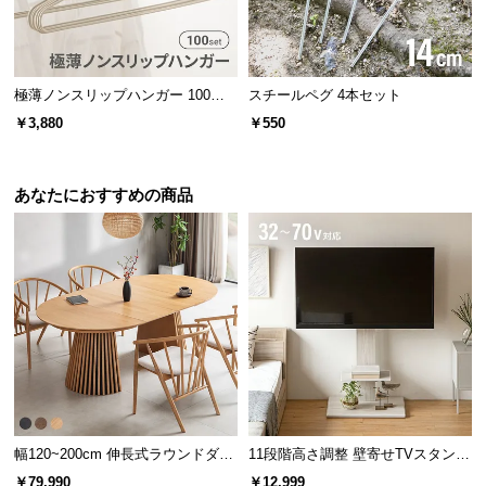
極薄ノンスリップハンガー 100本
スチールペグ 4本セット
セット
￥3,880
￥550
あなたにおすすめの商品
美しい風合いのストーン調
幅120~200cm 伸長式ラウンドダイ
11段階高さ調整 壁寄せTVスタンド
細部に至るまで美しく表現された石目の風合い。お部屋に溶け込み、
ニングテーブル 6人掛け 天然木突
キャスター付き 上下左右角度調節
モダンな空間を演出します。
￥79,990
￥12,999