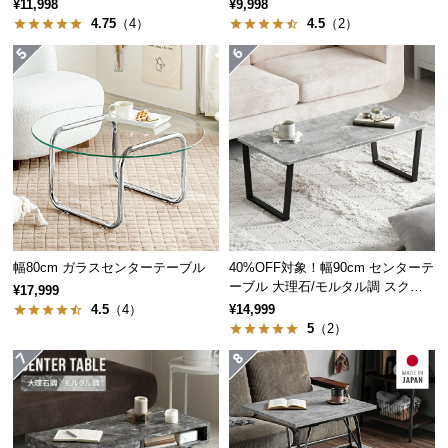
出し2杯
ッグ
¥11,998
¥9,998
経
4.75
（4）
4.5
（2）
路
に
つ
い
て
返
品・
キ
ャ
ン
幅80cm ガラスセンターテーブル
40%OFF対象！幅90cm センターテ
ーブル 大理石/モルタル調 スクエ
セ
¥17,999
アレッグ 安心面取り加工
4.5
（4）
¥14,999
ル
5
（2）
に
シーンに合わせてマルチに活躍
つ
い
ダイニングテーブルとして
て
高めに調節すればストーン調のダイニングに。ほっと一息つくティー