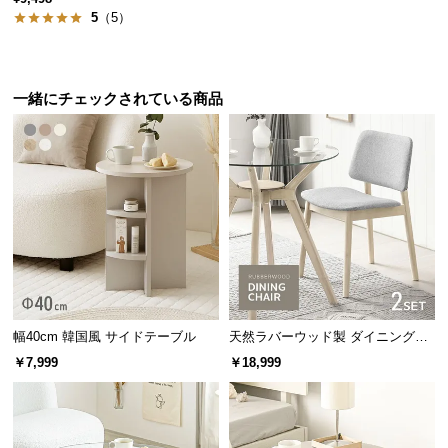
5
（5）
サ
ポ
圧迫感のないガラス天板
ー
ト
一緒にチェックされている商品
ガラストップのテーブルは圧迫感がなく、テーブル
上を明るく広々とした空間に見せることができま
お
す。
知
ら
せ
ブ
ロ
幅40cm 韓国風 サイドテーブル
天然ラバーウッド製 ダイニングチ
グ
ェア2脚セット
￥7,999
￥18,999
企
業