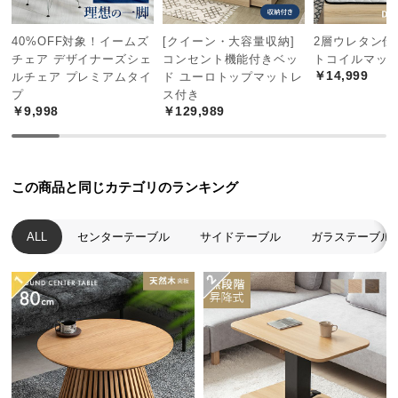
中
型
40%OFF対象！イームズ
[クイーン・大容量収納]
2層ウレタン仕
商
チェア デザイナーズシェ
コンセント機能付きベッ
トコイルマット
品
￥14,999
ルチェア プレミアムタイ
ド ユーロトップマットレ
の
プ
ス付き
配
￥9,998
￥129,989
送
に
つ
この商品と同じカテゴリのランキング
い
て
ALL
センターテーブル
サイドテーブル
ガラステーブル
リビングルームに
小
ソファとも合わせやすく、リビングやお気に入りの
型
部屋で快適に使用できます。
商
品
の
配
飾って楽しめる収納スペース
送
に