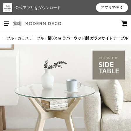
アプリで開く
公式アプリをダウンロード
ログイン
新規会員登録
テーブル
ガラステーブル
幅60cm ラバーウッド製 ガラスサイドテーブル
お
気
に
入
り
ア
イ
テ
ム
最