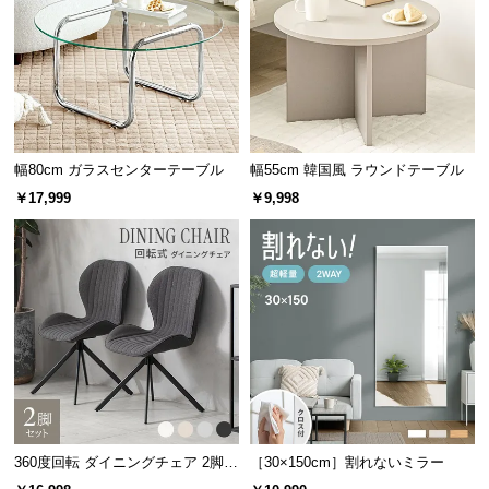
情
報
サッと拭くだけ簡単お手入れ
©
木材とは違い、汚れてもシミになりにくく、サッと
M
ひと拭きで本来の輝きを取り戻します。
O
D
E
幅80cm ガラスセンターテーブル
幅55cm 韓国風 ラウンドテーブル
R
￥17,999
￥9,998
N
D
E
C
O
C
o.,
L
t
d.
360度回転 ダイニングチェア 2脚セ
［30×150cm］割れないミラー
A
ット
抜群の強度を誇る強化ガラス製