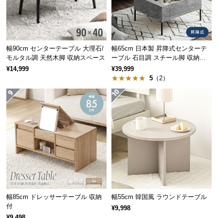
保
証
に
ソファやベッドにも
つ
テーブルの高さは
約55㎝
。ソファやベッドと合わせ
い
幅90cm センターテーブル 大理石/
幅65cm 日本製 昇降式センターテ
ても、置いた物が手に取りやすい絶妙な高さです。
モルタル調 天然木脚 収納スペース
ーブル 石目調 スチール脚 収納ス
て
ペース 高さ34~54.5cm
¥14,999
¥39,999
5
（2）
会
員
規
約
に
つ
い
て
高さ
約55㎝
お
幅85cm ドレッサーテーブル 収納
幅55cm 韓国風 ラウンドテーブル
客
付
¥9,998
様
¥9,498