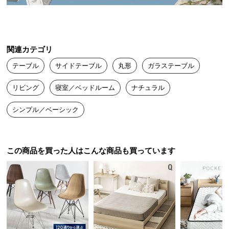
送
料
に
つ
関連カテゴリ
い
テーブル
サイドテーブル
丸形
ガラステーブル
て
リビング
寝室／ベッドルーム
ナチュラル
大
型
シンプル／ベーシック
商
品
の
暮らしの中の様々なシーンに
配
この商品を買った人はこんな商品も買っています
送
シーンやお部屋を選ばない、シンプルなデザイン。
日々を優しく彩るサイドテーブルです。
に
つ
い
て