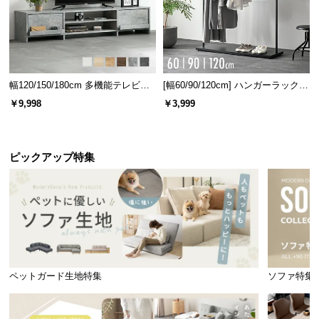
印象の木目と滑らかな肌触りが特徴
です。
幅120/150/180cm 多機能テレビボ
[幅60/90/120cm] ハンガーラック
ード 木目/石目調 オープン収納・
スチール 4段階高さ調節 サイドフ
￥9,998
￥3,999
引き出し収納付き
ック オープンラック シンプル
安定感のある脚部
ピックアップ特集
脚部は傾斜を付けたハの字型。安定感に優れてお
り、見た目もスタイリッシュなデザインです。
ペットガード生地特集
ソファ特集