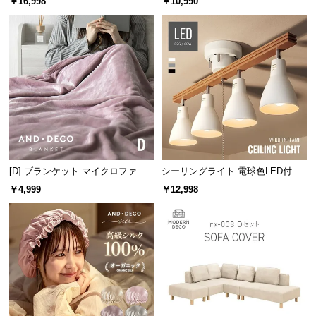
￥16,998
￥10,990
l
l
天板には厚さ約8㎜の強化ガラスを使用。通常のガラ
スより
3・5倍
の強度を持ち、割れにくく安心です。
[D] ブランケット マイクロファイ
シーリングライト 電球色LED付
バー
￥4,999
￥12,998
ガラスの厚さ
約8㎜