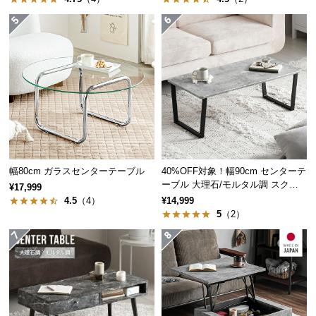
経
ちょうどいい天板サイズ
路
に
つ
丸みを帯びた天板は、雑誌やコップを置いても十分
い
にゆとりがあり、窮屈感がありません。
て
返
品・
キ
幅80cm ガラスセンターテーブル
40%OFF対象！幅90cm センターテ
ャ
ーブル 大理石/モルタル調 スクエ
¥17,999
ン
アレッグ 安心面取り加工
4.5
（4）
¥14,999
セ
5
（2）
ル
に
つ
い
て
直径
約60㎝