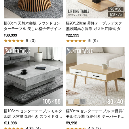
つ
天板下には便利な収納棚付き。お気に入りの小物や
い
本を飾って、ディスプレイを楽しむこともできま
て
す。
幅80cm 天然木突板 ラウンドセン
幅90/120cm 昇降テーブル デスク
ターテーブル 美しい格子デザイン
無段階高さ調節 ガス圧昇降式 ダイ
開
ニング 高さ55~70cm
¥39,999
¥22,999
梱
5
（3）
5
（9）
設
置
サ
ー
ビ
ス
に
つ
い
て
収納棚直径
約20㎝
幅105cm センターテーブル モルタ
幅80cm センターテーブル 木目調/
ル調 大容量収納付き スライド引き
モルタル調 収納付き テーパードレ
搬
出し2杯
ッグ
¥11,998
¥9,998
入
4.75
（4）
4.5
（2）