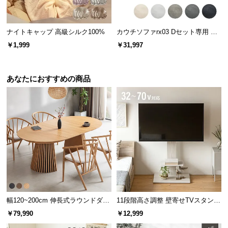
天板はネジでがっちり固定
ガラス天板は4ヵ所のネジでしっかりと固定していま
ナイトキャップ 高級シルク100%
カウチソファrx03 Dセット専用 交
す。簡単にフレームから離れることがなく安全で
換用カバー カウチ+2P+1P+オット
す。
￥1,999
￥31,997
マン
あなたにおすすめの商品
幅120~200cm 伸長式ラウンドダイ
11段階高さ調整 壁寄せTVスタンド
ニングテーブル 6人掛け 天然木突
キャスター付き 上下左右角度調節
￥79,990
￥12,999
板 美しい格子デザイン
機能
最高100℃まで耐える優れた耐熱性