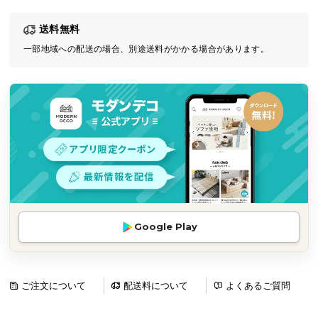
気
送料無料
ア
イ
一部地域への配送の場合、別途送料がかかる場合があります。
テ
ム
ラ
ン
キ
ン
グ
商
Google Play
品
カ
テ
ゴ
ご注文について
配送料について
よくあるご質問
リ
か