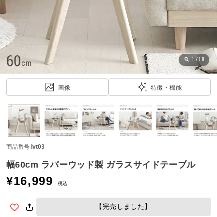
近
チ
ェ
ッ
ク
し
1
/
18
た
ア
画像
特徴・機能
イ
テ
ム
商品番号
ivt03
特
集
幅60cm ラバーウッド製 ガラスサイドテーブル
一
¥
16,999
覧
税込
【完売しました】
人