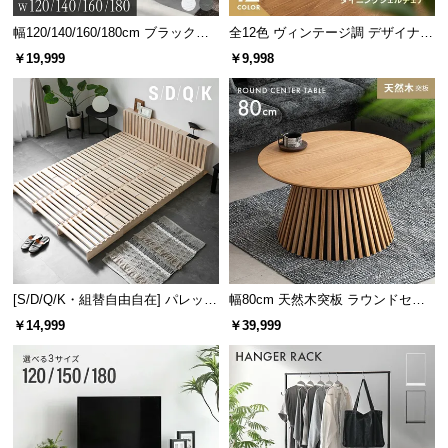
温もりあふれる天然木のフレーム
幅120/140/160/180cm ブラックフ
全12色 ヴィンテージ調 デザイナー
レーム ダイニング 大理石調 4人掛
ズシェルチェア
￥19,999
￥9,998
け
テーブル脚部には、優しい風合いの木目と強度に優
れたラバーウッドを使用しました。
[S/D/Q/K・組替自由自在] パレット
幅80cm 天然木突板 ラウンドセン
ベッド 8/12/16枚セット
ターテーブル 美しい格子デザイン
￥14,999
￥39,999
ラバーウッドとは
ゴムの木を加工した木材。ソフトな