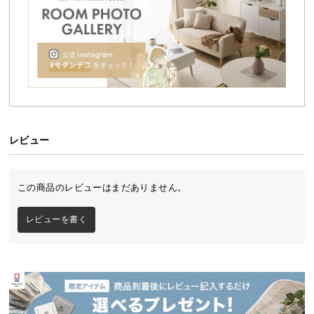
シ
ョ
ッ
ピ
ン
グ
ガ
イ
ド
レビュー
お
支
この商品のレビューはまだありません。
払
い
やさしい表情の北欧風デザイン
レビューを書く
に
つ
やわらかな曲線とやさしい色合いが印象的な北欧風
い
デザイン。お部屋を明るく穏やかな空間に演出しま
て
す。
配