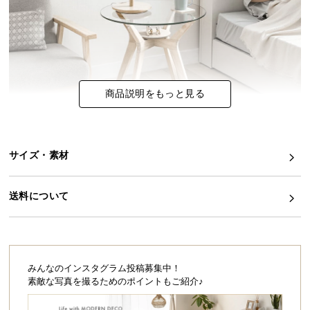
イ
ン
テ
リ
ア
商品説明をもっと見る
コ
ー
デ
ィ
サイズ・素材
ネ
透け感がつくりだす爽やかな雰囲気
ー
送料について
透明なガラスが爽やかさを演出する北欧風のサイド
ト
テーブル。光を通す開放感あふれるガラス天板と、
か
明るい色味の天然木が重くならないスッキリとした
ら
空間作りに最適です。
探
す
みんなのインスタグラム投稿募集中！
素敵な写真を撮るためのポイントもご紹介♪