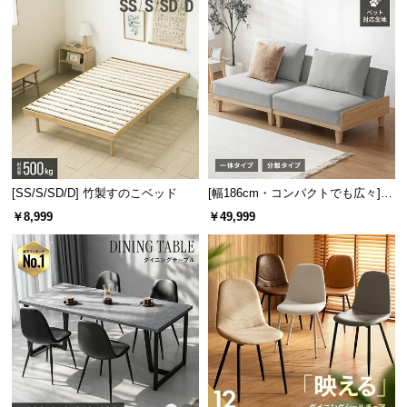
強化ガラス天板の耐熱温度は
約100℃
。お湯などの熱
いものをこぼしても気にせずお使いいただけます。
[SS/S/SD/D] 竹製すのこベッド
[幅186cm・コンパクトでも広々] 3
人掛けソファベッド リクライニン
￥8,999
￥49,999
グ 天然木フレーム 北欧
耐熱温度
約100℃