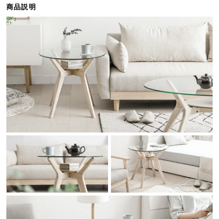
商品説明
ら
探
す
イ
ン
テ
リ
ア
テ
イ
ス
ト
か
ら
探
す