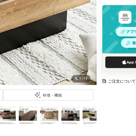
App 
1
/
15
ご注文について
特徴・機能