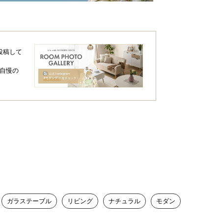
日本
投稿して
川ブランド
自慢の
ンド製。匠の技が光るモダンスタイルの家
ガラステーブル
リビング
ナチュラル
モダン