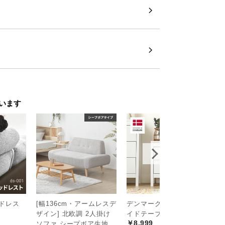
います
オリティ
ッドレス
[幅136cm・アームレスデ
デンマーク デザイン サ
[
ザイン] 北欧調 2人掛け
イドテーブル
イ
￥8,999
ソファ シープボア生地
ビ