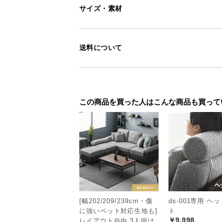
サイズ・素材
送料について
この商品を買った人はこんな商品も買って
こだわりの日本ク
[幅202/209/239cm・傷
ds-001専用 ヘ
に強いペット対応生地も]
ト
￥9,998
レイアウト自由 3人掛け