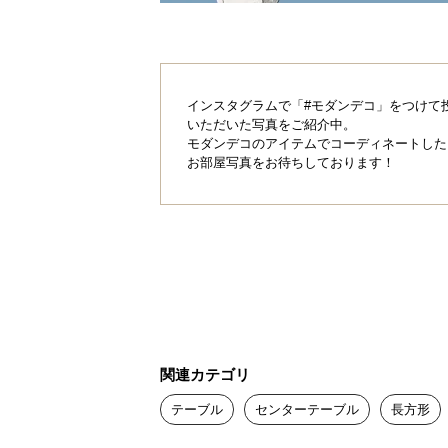
製造国
インスタグラムで「#モダンデコ」をつけて
いただいた写真をご紹介中。
職人の技が光る大
モダンデコのアイテムでコーディネートした
お部屋写真をお待ちしております！
伝統的な職人技を継承する大川ブラ
具を造りあげました。
関連カテゴリ
テーブル
センターテーブル
長方形