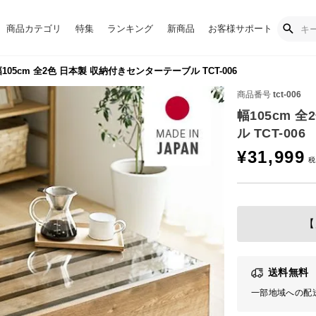
商品カテゴリ
特集
ランキング
新商品
お客様サポート
105cm 全2色 日本製 収納付きセンターテーブル TCT-006
商品番号
tct-006
幅105cm 
ル TCT-006
¥
31,999
【
送料無料
一部地域への配