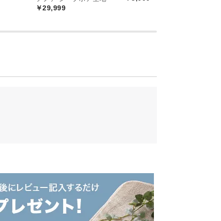
￥29,999
ダ
。安価な輸入品とは一線を画す、美しく精
￥