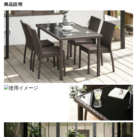
商品説明
ら
探
す
イ
ン
テ
リ
ア
テ
イ
ス
ト
か
ら
探
す