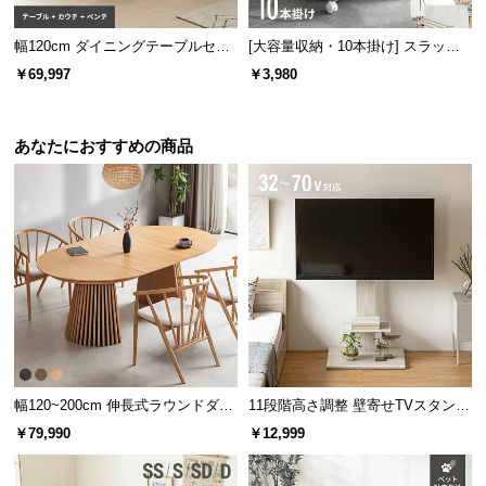
幅120cm ダイニングテーブルセッ
[大容量収納・10本掛け] スラック
ト ソファダイニング 3点セット B
スハンガー キャスター付き 出し入
￥69,997
￥3,980
セット
れ簡単 左右スイング
あなたにおすすめの商品
ガラス天板厚さ
約5㎜
万が一割れても安全
割ってしまった場合でも、強化ガラ
スの破片は粒状になり、破片で手を
切る可能性が低いため、お子様がい
るご家庭でも安心です。
強化ガラスとは
幅120~200cm 伸長式ラウンドダイ
11段階高さ調整 壁寄せTVスタンド
ニングテーブル 6人掛け 天然木突
キャスター付き 上下左右角度調節
戸棚などで使われる一般的なフロートガラスに
￥79,990
￥12,999
板 美しい格子デザイン
機能
熱・冷却処理を加えることで強度を増したガラ
スです。