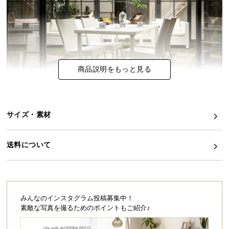
イ
ン
テ
リ
ア
商品説明をもっと見る
コ
ー
デ
ィ
サイズ・素材
ネ
お庭にリゾートガーデンの趣きを。
ー
送料について
ナチュラルでありながら上質なリゾートホテルに佇
ト
むような気品。ラタン調テーブルの存在は、あえて
か
外で食事したくなるような高揚感すら与えてくれま
ら
す。
探
ご自宅のガーデンで南国気分を味ったり、オープン
カフェのようなリラックスタイムに浸ったり…。
す
みんなのインスタグラム投稿募集中！
ぜひ、ご自分だけの癒しの空間をお楽しみくださ
素敵な写真を撮るためのポイントもご紹介♪
い。