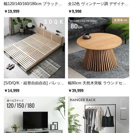
幅120/140/160/180cm ブラックフ
全12色 ヴィンテージ調 デザイナー
レーム ダイニング 大理石調 4人掛
ズシェルチェア
￥19,999
￥9,998
ガラス耐熱温度
100℃
け
ゆったり囲めるテーブルサイズ
パーティーにぴったりな広々としたテーブル。団欒
のひとときを快適にお過ごしいただけます。
[S/D/Q/K・組替自由自在] パレット
幅80cm 天然木突板 ラウンドセン
ベッド 8/12/16枚セット
ターテーブル 美しい格子デザイン
￥14,999
￥39,999