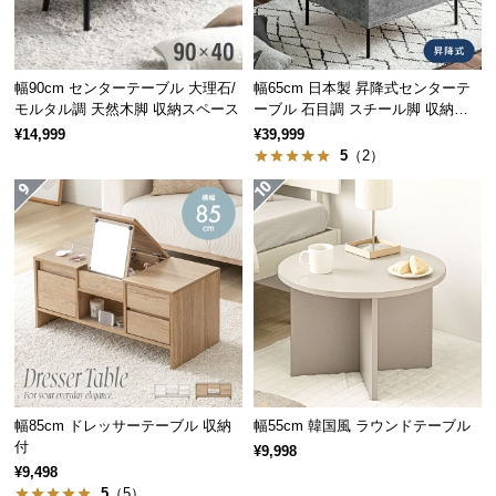
保
耐水性能
UVカット加工
証
に
つ
幅90cm センターテーブル 大理石/
幅65cm 日本製 昇降式センターテ
い
モルタル調 天然木脚 収納スペース
ーブル 石目調 スチール脚 収納ス
雨水に強い耐水性能
ペース 高さ34~54.5cm
て
¥14,999
¥39,999
耐水性の高い樹脂素材のため、雨水に濡れて傷む心
5
（2）
配がなく、悪天候の多い時期・地域でも安心です。
会
員
規
約
に
つ
い
て
幅85cm ドレッサーテーブル 収納
幅55cm 韓国風 ラウンドテーブル
お
付
¥9,998
客
¥9,498
5
（5）
様