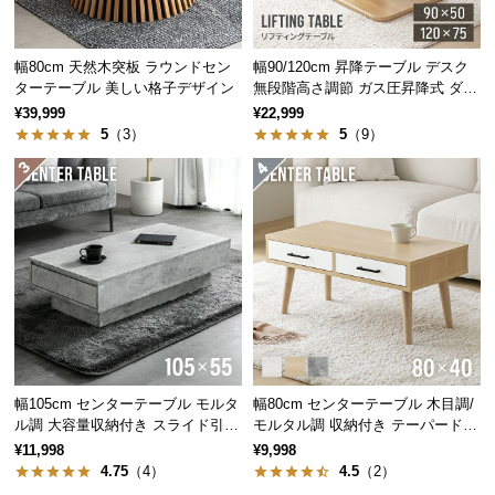
つ
い
幅80cm 天然木突板 ラウンドセン
幅90/120cm 昇降テーブル デスク
て
ターテーブル 美しい格子デザイン
無段階高さ調節 ガス圧昇降式 ダイ
ニング 高さ55~70cm
¥39,999
¥22,999
開
5
（3）
5
（9）
梱
ラタンの自然の風合いを表現
設
置
サ
シワや質感まで表現した材の編み込みにより、フェ
ー
イク感を与えず上質空間を演出します。
ビ
ス
に
つ
い
幅105cm センターテーブル モルタ
幅80cm センターテーブル 木目調/
て
ル調 大容量収納付き スライド引き
モルタル調 収納付き テーパードレ
出し2杯
ッグ
¥11,998
¥9,998
搬
4.75
（4）
4.5
（2）
入