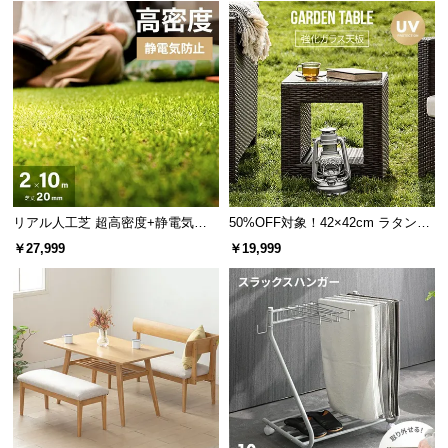
l
l
リアル人工芝 超高密度+静電気防
50%OFF対象！42×42cm ラタン調
止 極細タイプ 芝丈20mm 2×10m
ガーデンテーブル
￥27,999
￥19,999
抜群の強度を誇る強化ガラス製
天板には厚さ
約5㎜
の強化ガラスを採用しており、安
全・快適にご使用いただけます。