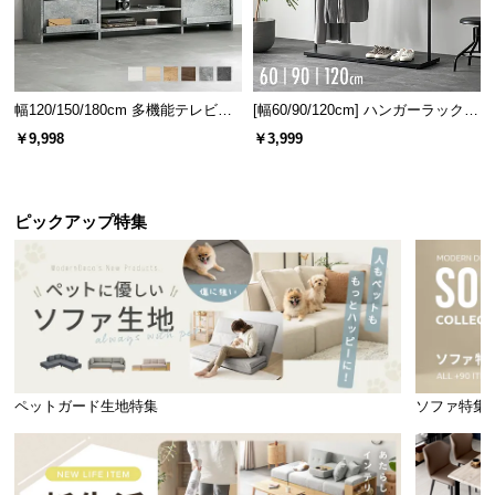
横幅
奥行き
高さ
幅120/150/180cm 多機能テレビボ
[幅60/90/120cm] ハンガーラック
ード 木目/石目調 オープン収納・
スチール 4段階高さ調節 サイドフ
￥9,998
￥3,999
約140㎝
約80㎝
約72㎝
引き出し収納付き
ック オープンラック シンプル
ピックアップ特集
脚を組んでリラックス
スマートなフレーム構造で、テーブル下のスペース
をしっかり確保。脚を組んでゆったり座れます。
ペットガード生地特集
ソファ特集