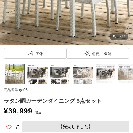
近
チ
ェ
ッ
ク
し
1
/
20
た
ア
画像
特徴・機能
イ
テ
ム
商品番号
tyt05
特
集
ラタン調ガーデンダイニング 5点セット
一
¥
39,999
覧
税込
【完売しました】
人