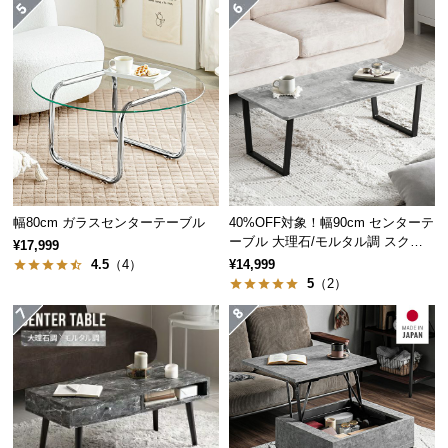
経
路
に
つ
い
耐候性にすぐれた樹脂製ラタン
て
ささくれや腐食もなく、堅牢性に富んだ樹脂製人工
ラタン。優れた耐候性で長くご愛用いただけます。
返
品・
キ
幅80cm ガラスセンターテーブル
40%OFF対象！幅90cm センターテ
ーブル 大理石/モルタル調 スクエ
ャ
¥17,999
アレッグ 安心面取り加工
4.5
（4）
¥14,999
ン
5
（2）
セ
ル
に
つ
い
て