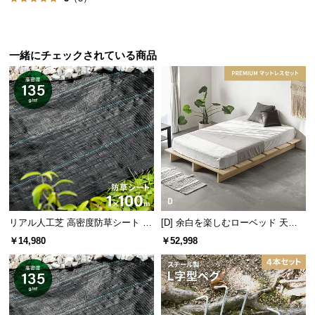
メンテナンスも簡単
サ
雨に濡れても拭くだけでOK。埃な
ポ
どの汚れもサッと水拭きすることが
ー
できます。
一緒にチェックされている商品
ト
お
UVカット加工で風合い長持ち
知
ら
UVカット加工を施し、紫外線による色褪せを軽減。
素材の風合いを長く楽しむことが出来ます。
せ
ブ
リアル人工芝 高密度防草シート 1×
[D] 余白を楽しむローベッド 天然
ロ
100m
木調 ステージベッド プレミアムマ
￥14,980
￥52,998
グ
ットレス付き
企
業