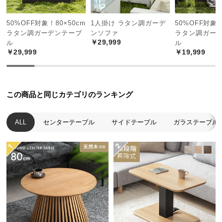
中
型
50%OFF対象！80×50cm
1人掛け ラタン調ガーデ
50%OFF対象！
商
ラタン調ガーデンテーブ
ンソファ
ラタン調ガー
品
￥29,999
ル
ル
の
￥29,999
￥19,999
配
お部屋のインテリアにも
送
アジアンにも、モダンにも。様々なテイストにあわ
に
せて、自分だけの癒し空間を作れます。
この商品と同じカテゴリのランキング
つ
い
て
ALL
センターテーブル
サイドテーブル
ガラステーブル
小
型
商
品
の
配
送
に