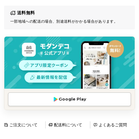
気
送料無料
ア
イ
一部地域への配送の場合、別途送料がかかる場合があります。
テ
ム
ラ
ン
キ
ン
グ
商
Google Play
品
カ
テ
ゴ
ご注文について
配送料について
よくあるご質問
リ
か