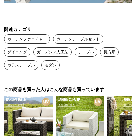
うな空気感。いつものお庭が極上の憩いの場に。
送
料
に
つ
関連カテゴリ
い
シーンを選ばないのが人気の秘密
ガーデンファニチャー
ガーデンテーブルセット
て
ガーデンはもちろん、ロビーや店舗など様々なシー
ダイニング
ガーデン／人工芝
テーブル
長方形
ンで、ラタンの風合いが上品かつ温もりある空間を
大
演出します。
型
ガラステーブル
モダン
商
品
の
配
この商品を買った人はこんな商品も買っています
送
に
つ
い
て