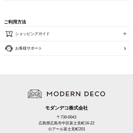
通気性にすぐれた座面
ご利用方法
編み込み構造の座面は湿気がこもりにくく、梅雨や
夏の季節でも蒸れを気にせず過ごせます。
ショッピングガイド
お客様サポート
モダンデコ株式会社
〒730-0043
広島県広島市中区富士見町16-22
深く腰掛けられる奥行
ロアール富士見町201