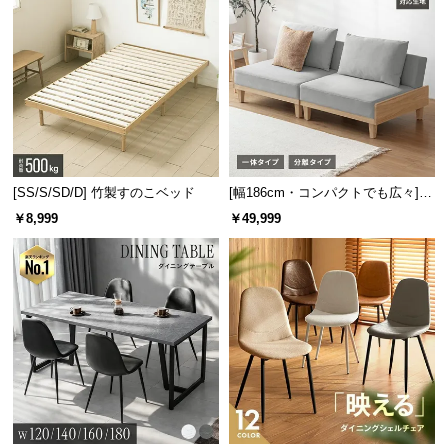
耐風圧強度
フロートガラスの約3.5倍・4倍
日差しにも強い耐熱性
強化ガラス天板の耐熱温度は
100℃
。強い日差しを受
け続けても問題なく使用できます。
[SS/S/SD/D] 竹製すのこベッド
[幅186cm・コンパクトでも広々] 3
人掛けソファベッド リクライニン
￥8,999
￥49,999
グ 天然木フレーム 北欧