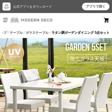
アプリで開く
公式アプリをダウンロード
ログイン
新規会員登録
トップ
テーブル
ガラステーブル
ラタン調ガーデンダイニング 5点セット
お
気
に
入
り
ア
イ
テ
ム
最