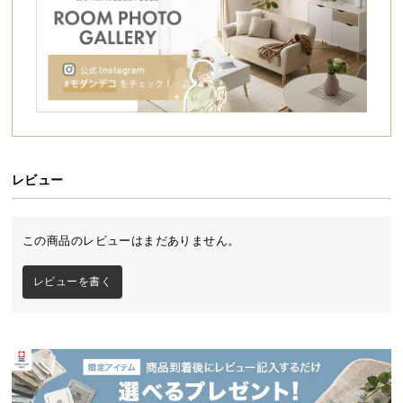
シ
ョ
ッ
ピ
ン
グ
ガ
イ
ド
レビュー
お
支
この商品のレビューはまだありません。
払
い
レビューを書く
に
つ
い
リゾートのようなリラックス感を日常に
て
配
そこにあるだけで漂うアジアのリゾートホテルのよ