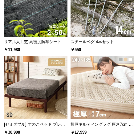
情
報
©
M
1000時間のUV耐久性試験を実施
O
専用の機械で1000時間の
UV耐久性試験
を行い
D
リアル人工芝 高密度防草シート 2×
スチールペグ 4本セット
ました。日光による退色が少ない、高品質な人
E
50m
工ラタンです。
￥11,980
￥550
R
N
D
E
C
美しい輝きを放つガラス天板
O
C
o.,
ラグジュアリーな空間を演出するガラス仕様。美し
L
い輝きと品質でワンランク上の存在感を放ちます。
t
[セミダブル] すのこベッド プレミ
極厚キルティングラグ 厚さ7cm 24
d.
アムマットレス付き
0×185cm
A
￥38,998
￥17,999