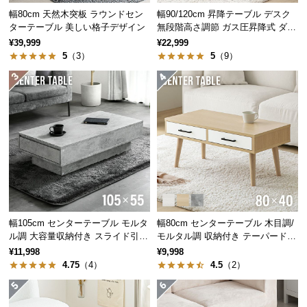
中
幅80cm 天然木突板 ラウンドセン
幅90/120cm 昇降テーブル デスク
型
ターテーブル 美しい格子デザイン
無段階高さ調節 ガス圧昇降式 ダイ
商
ニング 高さ55~70cm
¥39,999
¥22,999
品
5
（3）
5
（9）
の
配
送
に
つ
い
て
小
型
幅105cm センターテーブル モルタ
幅80cm センターテーブル 木目調/
商
ル調 大容量収納付き スライド引き
モルタル調 収納付き テーパードレ
品
出し2杯
ッグ
¥11,998
¥9,998
の
4.75
（4）
4.5
（2）
好みで選べる2タイプ
配
送
重厚感のあるモルタル調
に