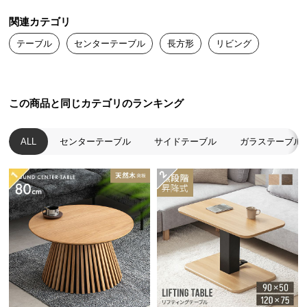
送
関連カテゴリ
料
に
テーブル
センターテーブル
長方形
リビング
つ
い
て
この商品と同じカテゴリのランキング
大
型
ALL
センターテーブル
サイドテーブル
ガラステーブル
好みで選べる2タイプ
商
品
美しい風合いの大理石調
の
配
美しいマーブル模様が高級感を醸し出す大理石調。ワンランク上のモ
送
ダン空間を演出します。
に
つ
い
ホワイト
ブラック
て