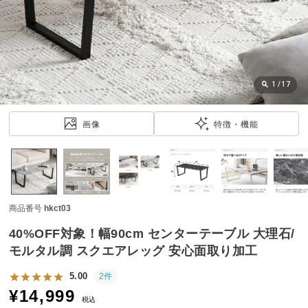
近
チ
ェ
ッ
ク
し
1
/
17
た
ア
画像
特徴・機能
イ
テ
ム
商品番号
hkct03
特
集
40%OFF対象！幅90cm センターテーブル 大理石/
一
モルタル調 スクエアレッグ 安心面取り加工
覧
5.00
2件
¥
14,999
税込
人