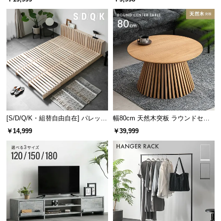
け
[S/D/Q/K・組替自由自在] パレット
幅80cm 天然木突板 ラウンドセン
ベッド 8/12/16枚セット
ターテーブル 美しい格子デザイン
空間に映えるスチールフレーム
￥14,999
￥39,999
スタイリッシュなスチールフレームが空間を引き締め、お部屋にアク
セントをプラスします。