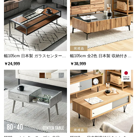
情
頑丈な厚い天板
報
©
天板の厚みは約2cm。家電などの重たいものを置いたり作業台にした
M
りしても安心して使える耐久性です。
O
D
厚さ
約2cm
E
R
幅105cm 日本製 ガラスセンターテ
幅105cm 全2色 日本製 収納付きセ
N
ーブル
ンターテーブル TCT-008
￥24,999
￥38,999
D
E
C
O
C
o.,
L
t
d.
A