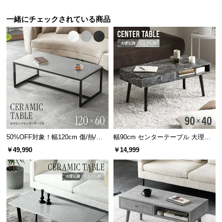
保
証
一緒にチェックされている商品
に
つ
い
て
会
員
規
約
に
50%OFF対象！幅120cm 傷/熱/汚
幅90cm センターテーブル 大理石/
広々使える天板サイズ
つ
れに強い セラミック製センターテ
モルタル調 天然木脚 収納スペース
￥49,990
￥14,999
い
ーブル 大理石/モルタル調 300℃耐
て
四辺がすっきりと広がる天板。雑誌やコップを置いても十分にゆとり
熱
があり、窮屈感がありません。
お
横幅
奥行き
客
様