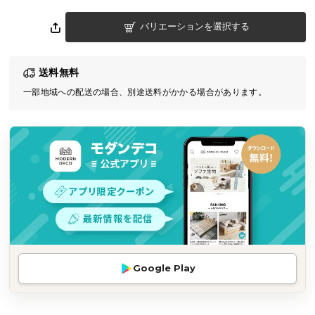
気
バリエーションを選択する
ア
イ
テ
送料無料
ム
一部地域への配送の場合、別途送料がかかる場合があります。
ラ
ン
キ
ン
グ
商
品
カ
テ
Google Play
ゴ
リ
か