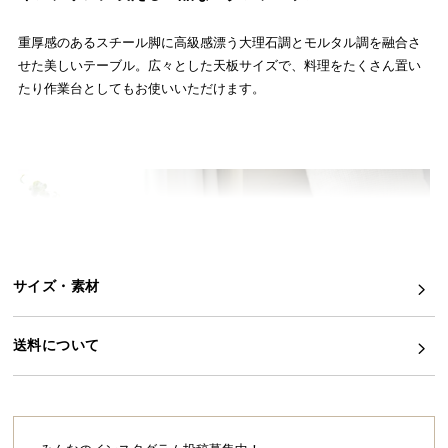
イ
重厚感のあるスチール脚に高級感漂う大理石調とモルタル調を融合さ
ン
せた美しいテーブル。広々とした天板サイズで、料理をたくさん置い
テ
たり作業台としてもお使いいただけます。
リ
ア
コ
ー
デ
ィ
ネ
ー
ト
サイズ・素材
か
ら
送料について
探
す