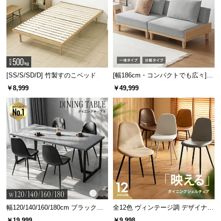
[SS/S/SD/D] 竹製すのこベッド
[幅186cm・コンパクトでも広々] 3
人掛けソファベッド リクライニン
￥8,999
￥49,999
グ 天然木フレーム 北欧
サッと拭くだけ簡単お手入れ
本体表面には汚れが付きにくいPVC加工を施しました。水が染み込み
にくく、サッと拭き取れるのでお手入れも簡単です。
幅120/140/160/180cm ブラックフ
全12色 ヴィンテージ調 デザイナー
レーム ダイニング 大理石調 4人掛
ズシェルチェア
￥19,999
￥9,998