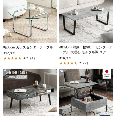
つ
い
まるで本物のような独特のムラ感が魅力のモルタル調。置くだけで存
て
在感を放ち、都会的な空間を演出します。
開
グレー
梱
設
幅80cm ガラスセンターテーブル
40%OFF対象！幅90cm センターテ
置
ーブル 大理石/モルタル調 スクエ
¥17,999
サ
アレッグ 安心面取り加工
4.5
（4）
¥14,999
ー
5
（2）
ビ
ス
に
つ
い
て
搬
入