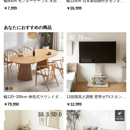
幅80cm センターテーブル 木目調/
幅110cm 日本製収納付きセンター
l
モルタル調
テーブル TCT-007
l
￥7,999
￥26,999
あなたにおすすめの商品
優しい丸みの面取り加工
天板には「面取り加工」を施し角を丸くしました。小さなお子様がい
るご家庭でも安心です。
幅120~200cm 伸長式ラウンドダイ
11段階高さ調整 壁寄せTVスタンド
ニングテーブル 6人掛け 天然木突
キャスター付き 上下左右角度調節
￥79,990
￥12,999
板 美しい格子デザイン
機能