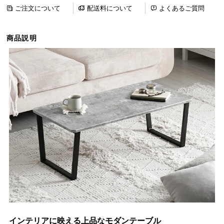
ら
ご注文について
配送料について
よくあるご質問
探
す
商品説明
イ
ン
テ
リ
ア
テ
イ
ス
ト
か
ら
探
す
インテリアに映える上品なモダンテーブル