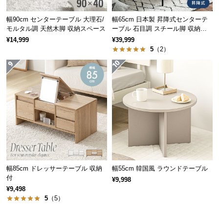
経
路
幅90cm センターテーブル 大理石/
幅65cm 日本製 昇降式センターテ
モルタル調 天然木脚 収納スペース
ーブル 石目調 スチール脚 収納ス
に
ペース 高さ34~54.5cm
¥14,999
¥39,999
つ
5
（2）
い
て
お部屋を圧迫しないサイズ感
返
テーブルの高さは32cmと空間を圧迫しにくいサイズ感。お部屋を広々
品・
と見せることが出来ます。
キ
ャ
ン
高さ
約32cm
セ
ル
に
幅85cm ドレッサーテーブル 収納
幅55cm 韓国風 ラウンドテーブル
つ
付
¥9,998
い
¥9,498
て
5
（5）