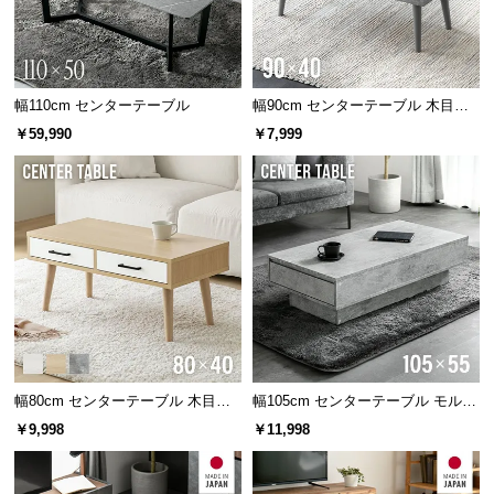
約90cm
約45cm
サ
ポ
ー
ト
幅110cm センターテーブル
幅90cm センターテーブル 木目調/
モルタル調
￥59,990
￥7,999
お
知
ら
せ
ブ
ロ
グ
幅80cm センターテーブル 木目調/
幅105cm センターテーブル モルタ
モルタル調 収納付き テーパードレ
ル調 大容量収納付き スライド引き
￥9,998
￥11,998
ッグ
出し2杯
企
業