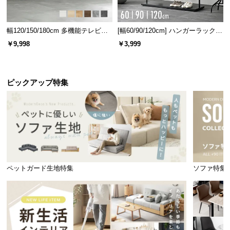
幅120/150/180cm 多機能テレビボ
[幅60/90/120cm] ハンガーラック
ード 木目/石目調 オープン収納・
スチール 4段階高さ調節 サイドフ
￥9,998
￥3,999
引き出し収納付き
ック オープンラック シンプル
ピックアップ特集
サビを防ぐパウダーコーディング
ペットガード生地特集
ソファ特集
フレームにはサビ防止のパウダーコーティング加工を施しました。色
褪せや塗装剥がれも軽減します。