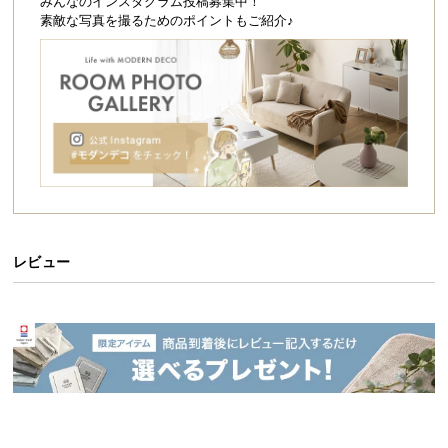
シ
みんなのインスタグラム投稿募集中！
素敵な写真を撮るためのポイントもご紹介♪
ョ
ッ
好みで選べる2タイプ
ピ
ン
表面の加工は大理石調とモルタル調の2パターンをご用意。お部屋のテ
グ
イストに合わせてお選びいただけます。
ガ
イ
ド
大理石調
モルタル調
お
支
レビュー
払
い
に
つ
い
て
配