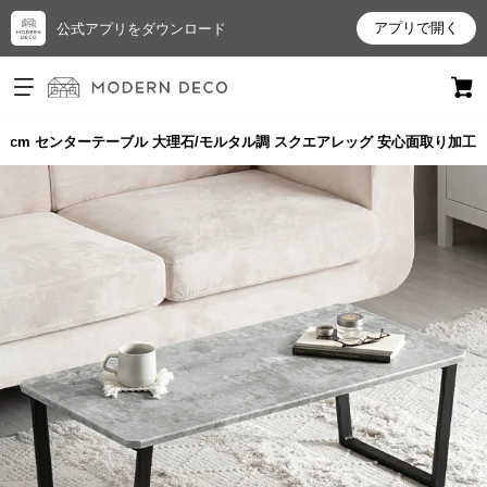
アプリで開く
公式アプリをダウンロード
ログイン
新規会員登録
90cm センターテーブル 大理石/モルタル調 スクエアレッグ 安心面取り加工
お
気
に
入
り
ア
イ
テ
ム
最