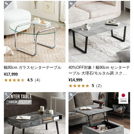
つ
い
て
開
梱
設
置
サ
幅80cm ガラスセンターテーブル
40%OFF対象！幅90cm センターテ
ー
ーブル 大理石/モルタル調 スクエ
¥17,999
ビ
アレッグ 安心面取り加工
4.5
（4）
¥14,999
ス
5
（2）
に
つ
い
て
搬
入