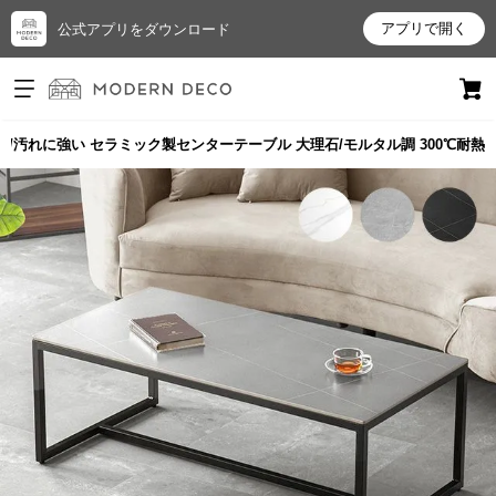
アプリで開く
公式アプリをダウンロード
ログイン
新規会員登録
傷/熱/汚れに強い セラミック製センターテーブル 大理石/モルタル調 300℃耐熱
お
気
に
入
り
ア
イ
テ
ム
最