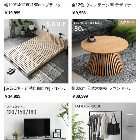
幅120/140/160/180cm ブラックフ
全12色 ヴィンテージ調 デザイナー
レーム ダイニング 大理石調 4人掛
ズシェルチェア
￥19,999
￥9,998
け
[S/D/Q/K・組替自由自在] パレット
幅80cm 天然木突板 ラウンドセン
ベッド 8/12/16枚セット
ターテーブル 美しい格子デザイン
￥14,999
￥39,999