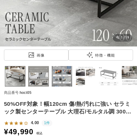
近
チ
ェ
ッ
ク
し
1
/
19
た
ア
画像
特徴・機能
イ
テ
ム
商品番号
hoct05
特
集
50%OFF対象！幅120cm 傷/熱/汚れに強い セラミ
一
ック製センターテーブル 大理石/モルタル調 300℃
覧
耐熱
4.00
1件
¥
49,990
税込
人