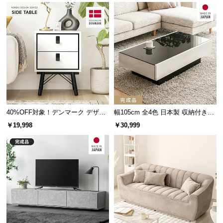
情
報
©
M
O
D
E
R
N
D
40%OFF対象！デンマーク デザイ
幅105cm 全4色 日本製 収納付きセ
ン サイドテーブル
ンターテーブル
E
￥19,998
￥30,999
C
O
C
o.,
L
t
d.
A