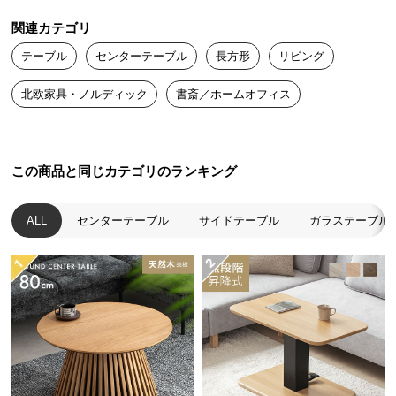
送
関連カテゴリ
料
に
テーブル
センターテーブル
長方形
リビング
つ
北欧家具・ノルディック
書斎／ホームオフィス
い
て
大
この商品と同じカテゴリのランキング
型
商
品
ALL
センターテーブル
サイドテーブル
ガラステーブル
の
配
送
に
つ
い
て