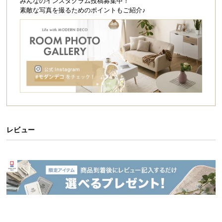
シ
みんなのインスタグラム投稿募集中！
素敵な写真を撮るためのポイントもご紹介♪
ョ
ッ
ピ
ン
グ
ガ
イ
ド
お
支
レビュー
払
い
に
つ
い
て
配