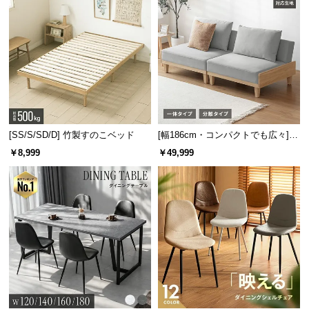
[SS/S/SD/D] 竹製すのこベッド
[幅186cm・コンパクトでも広々] 3
人掛けソファベッド リクライニン
￥8,999
￥49,999
グ 天然木フレーム 北欧