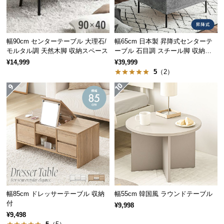
経
路
に
つ
幅90cm センターテーブル 大理石/
幅65cm 日本製 昇降式センターテ
モルタル調 天然木脚 収納スペース
ーブル 石目調 スチール脚 収納ス
い
ペース 高さ34~54.5cm
¥14,999
¥39,999
て
5
（2）
返
品・
キ
ャ
ン
セ
ル
に
つ
い
幅85cm ドレッサーテーブル 収納
幅55cm 韓国風 ラウンドテーブル
て
付
¥9,998
¥9,498