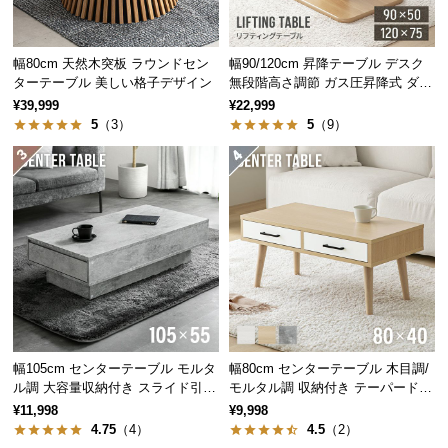
中
型
商
幅80cm 天然木突板 ラウンドセン
幅90/120cm 昇降テーブル デスク
品
ターテーブル 美しい格子デザイン
無段階高さ調節 ガス圧昇降式 ダイ
の
ニング 高さ55~70cm
¥39,999
¥22,999
配
5
（3）
5
（9）
送
に
つ
い
て
小
型
商
品
幅105cm センターテーブル モルタ
幅80cm センターテーブル 木目調/
の
ル調 大容量収納付き スライド引き
モルタル調 収納付き テーパードレ
配
出し2杯
ッグ
¥11,998
¥9,998
送
4.75
（4）
4.5
（2）
に