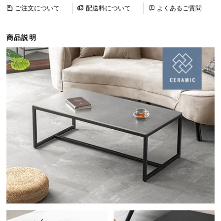
ら
ご注文について
配送料について
よくあるご質問
探
す
商品説明
イ
ン
テ
リ
ア
テ
イ
ス
ト
か
ら
探
す