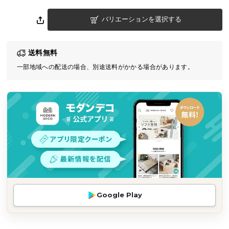
気
バリエーションを選択する
ア
イ
テ
送料無料
ム
一部地域への配送の場合、別途送料がかかる場合があります。
ラ
ン
キ
ン
グ
商
品
カ
テ
Google Play
ゴ
リ
か