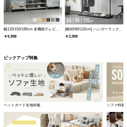
幅120/150/180cm 多機能テレビボ
[幅60/90/120cm] ハンガーラック
ード 木目/石目調 オープン収納・
スチール 4段階高さ調節 サイドフ
￥9,998
￥3,999
引き出し収納付き
ック オープンラック シンプル
ピックアップ特集
ペットガード生地特集
ソファ特集