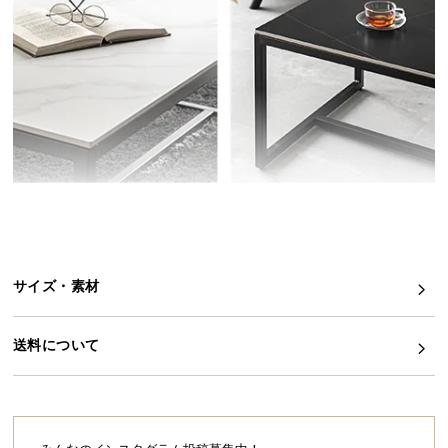
イ
ン
テ
リ
ア
コ
ー
デ
ィ
ネ
ー
ト
サイズ・素材
か
ら
送料について
探
す