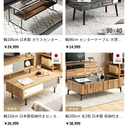
サ
ポ
ー
ト
幅105cm 日本製 ガラスセンターテ
幅90cm センターテーブル 大理石/
ーブル
モルタル調 天然木脚 収納スペース
お
￥24,999
￥14,999
知
ら
せ
ブ
ロ
グ
幅110cm 日本製収納付きセンター
幅105cm 全2色 日本製 収納付きセ
テーブル TCT-007
ンターテーブル TCT-008
企
￥26,999
￥38,999
業