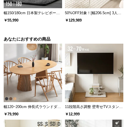
l
l
幅150/180cm 日本製テレビボード
50%OFF対象！[幅206.5cm] 3人掛
TOT-020
けソファ
￥55,990
￥129,989
あなたにおすすめの商品
幅120~200cm 伸長式ラウンドダイ
11段階高さ調整 壁寄せTVスタンド
ニングテーブル 6人掛け 天然木突
キャスター付き 上下左右角度調節
￥79,990
￥12,999
板 美しい格子デザイン
機能