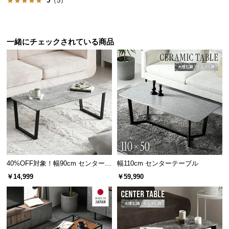
5
（5）
保
証
に
つ
一緒にチェックされている商品
い
て
会
員
規
約
に
つ
い
40%OFF対象！幅90cm センターテ
幅110cm センターテーブル
て
ーブル 大理石/モルタル調 スクエ
￥14,999
￥59,990
アレッグ 安心面取り加工
お
客
様