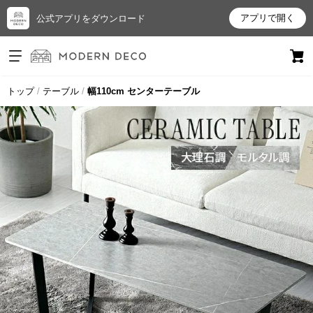
アプリで開く
公式アプリをダウンロード
ログイン
新規会員登録
トップ
テーブル
幅110cm センターテーブル
お
気
に
入
り
ア
イ
テ
ム
最