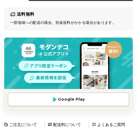
気
送料無料
ア
イ
一部地域への配送の場合、別途送料がかかる場合があります。
テ
ム
ラ
ン
キ
ン
グ
商
Google Play
品
カ
テ
ゴ
ご注文について
配送料について
よくあるご質問
リ
か