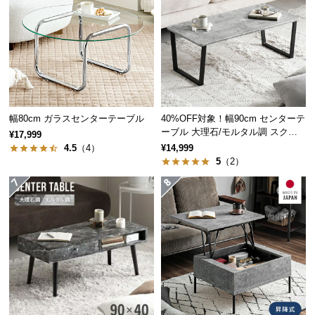
つ
い
て
開
梱
設
幅80cm ガラスセンターテーブル
40%OFF対象！幅90cm センターテ
置
ーブル 大理石/モルタル調 スクエ
¥17,999
アレッグ 安心面取り加工
サ
4.5
（4）
¥14,999
ー
5
（2）
ビ
ス
に
つ
い
て
搬
入