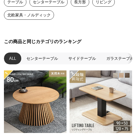
テーブル
センターテーブル
長方形
リビング
送
料
北欧家具・ノルディック
に
つ
い
て
この商品と同じカテゴリのランキング
大
ALL
センターテーブル
サイドテーブル
ガラステーブル
型
商
品
の
配
送
に
つ
い
て