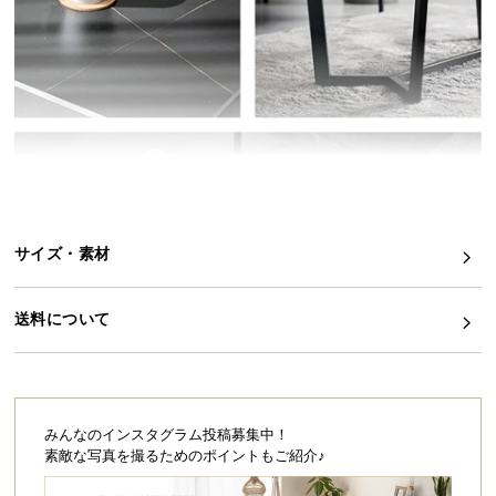
イ
ン
テ
リ
ア
コ
ー
デ
ィ
サイズ・素材
ネ
ー
ト
送料について
か
ら
探
す
みんなのインスタグラム投稿募集中！
素敵な写真を撮るためのポイントもご紹介♪