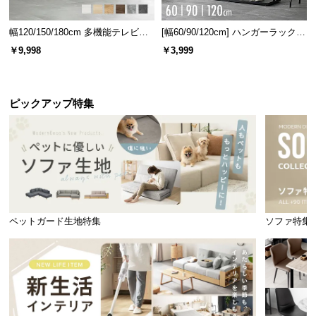
幅120/150/180cm 多機能テレビボ
[幅60/90/120cm] ハンガーラック
ード 木目/石目調 オープン収納・
スチール 4段階高さ調節 サイドフ
￥9,998
￥3,999
引き出し収納付き
ック オープンラック シンプル
ピックアップ特集
ペットガード生地特集
ソファ特集