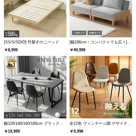
[SS/S/SD/D] 竹製すのこベッド
[幅186cm・コンパクトでも広々] 3
人掛けソファベッド リクライニン
￥8,999
￥49,999
グ 天然木フレーム 北欧
幅120/140/160/180cm ブラックフ
全12色 ヴィンテージ調 デザイナー
レーム ダイニング 大理石調 4人掛
ズシェルチェア
￥19,999
￥9,998
け