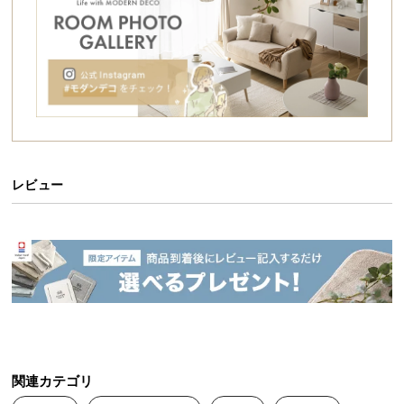
シ
ョ
ッ
ピ
ン
グ
ガ
イ
ド
レビュー
お
支
払
い
に
つ
い
て
関連カテゴリ
配