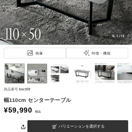
近
チ
ェ
ッ
ク
し
1
/
18
た
ア
画像
特徴・機能
イ
テ
ム
商品番号
hoct09
特
集
幅110cm センターテーブル
一
¥
59,990
覧
税込
バリエーションを選択する
人