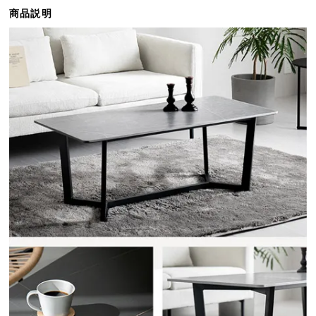
ら
商品説明
探
す
イ
ン
テ
リ
ア
テ
イ
ス
ト
か
ら
探
す