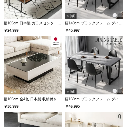
サ
ポ
ー
幅105cm 日本製 ガラスセンターテ
幅140cm ブラックフレーム ダイニ
ト
ーブル
ングセット 大理石調 4人掛け
￥24,999
￥45,997
お
知
ら
せ
ブ
ロ
グ
幅105cm 全4色 日本製 収納付きセ
幅160cm ブラックフレーム ダイニ
ンターテーブル
ングセット 大理石調 4人掛け
￥30,999
￥46,995
企
業