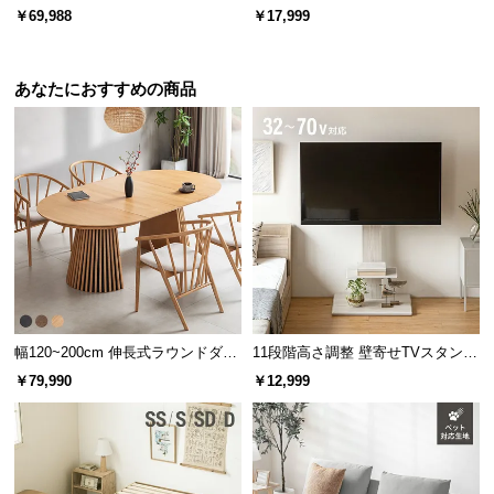
l
機能付きベッド 超極厚マットレス
￥69,988
￥17,999
付き
l
あなたにおすすめの商品
幅120~200cm 伸長式ラウンドダイ
11段階高さ調整 壁寄せTVスタンド
ニングテーブル 6人掛け 天然木突
キャスター付き 上下左右角度調節
￥79,990
￥12,999
板 美しい格子デザイン
機能