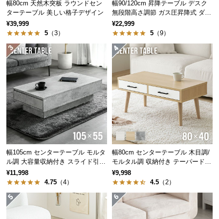
幅80cm 天然木突板 ラウンドセン
幅90/120cm 昇降テーブル デスク
中
ターテーブル 美しい格子デザイン
無段階高さ調節 ガス圧昇降式 ダイ
型
ニング 高さ55~70cm
¥39,999
¥22,999
商
5
（3）
5
（9）
品
の
配
送
に
つ
い
て
小
型
幅105cm センターテーブル モルタ
幅80cm センターテーブル 木目調/
ル調 大容量収納付き スライド引き
モルタル調 収納付き テーパードレ
商
出し2杯
ッグ
¥11,998
¥9,998
品
4.75
（4）
4.5
（2）
の
配
送
に