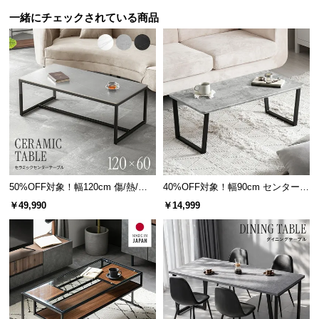
保
一緒にチェックされている商品
証
に
つ
い
て
会
員
規
約
に
50%OFF対象！幅120cm 傷/熱/汚
40%OFF対象！幅90cm センターテ
れに強い セラミック製センターテ
ーブル 大理石/モルタル調 スクエ
つ
￥49,990
￥14,999
ーブル 大理石/モルタル調 300℃耐
アレッグ 安心面取り加工
い
熱
て
お
客
様