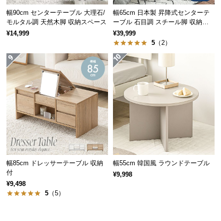
経
幅90cm センターテーブル 大理石/
幅65cm 日本製 昇降式センターテ
路
モルタル調 天然木脚 収納スペース
ーブル 石目調 スチール脚 収納ス
に
ペース 高さ34~54.5cm
¥14,999
¥39,999
つ
5
（2）
い
て
返
品・
キ
ャ
ン
セ
ル
幅85cm ドレッサーテーブル 収納
幅55cm 韓国風 ラウンドテーブル
に
付
¥9,998
つ
¥9,498
い
5
（5）
て