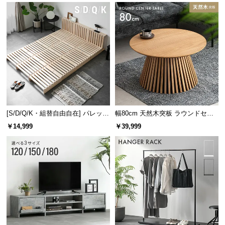
[S/D/Q/K・組替自由自在] パレット
幅80cm 天然木突板 ラウンドセン
ベッド 8/12/16枚セット
ターテーブル 美しい格子デザイン
￥14,999
￥39,999