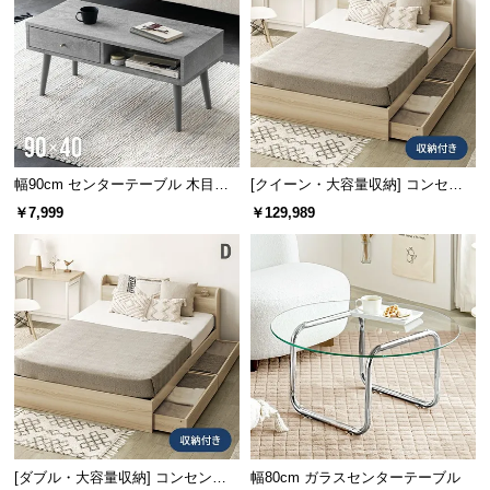
情
報
©
M
O
D
E
幅90cm センターテーブル 木目調/
[クイーン・大容量収納] コンセン
R
モルタル調
ト機能付きベッド ユーロトップマ
￥7,999
￥129,989
N
ットレス付き
D
E
C
O
C
o.,
L
t
d.
A
[ダブル・大容量収納] コンセント
幅80cm ガラスセンターテーブル