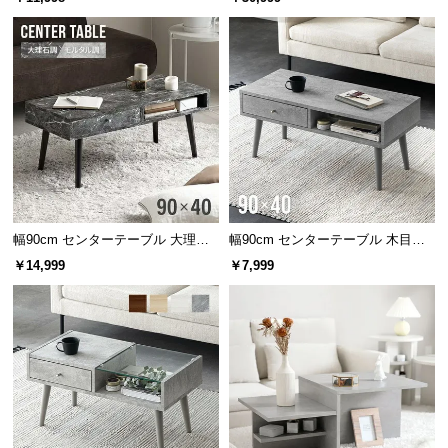
出し2杯
サ
ポ
ー
ト
お
知
ら
せ
幅90cm センターテーブル 大理石/
幅90cm センターテーブル 木目調/
モルタル調 天然木脚 収納スペース
モルタル調
￥14,999
￥7,999
ブ
ロ
グ
企
業