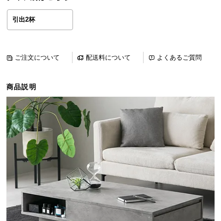
ら
探
引出2杯
す
ご注文について
配送料について
よくあるご質問
イ
ン
商品説明
テ
リ
ア
テ
イ
ス
ト
か
ら
探
す