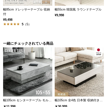
保
証
幅85cm ドレッサーテーブル 収納
幅55cm 韓国風 ラウンドテーブル
に
付
¥9,998
つ
¥9,498
い
5
（5）
て
会
一緒にチェックされている商品
員
規
約
に
つ
い
て
お
幅105cm センターテーブル モルタ
幅105cm 全4色 日本製 収納付きセ
客
ル調 大容量収納付き スライド引き
ンターテーブル
様
￥11,998
￥30,999