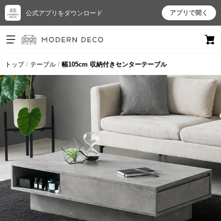
アプリで開く
公式アプリをダウンロード
ログイン
新規会員登録
トップ
テーブル
幅105cm 収納付きセンターテーブル
お
気
に
入
り
ア
イ
テ
ム
最