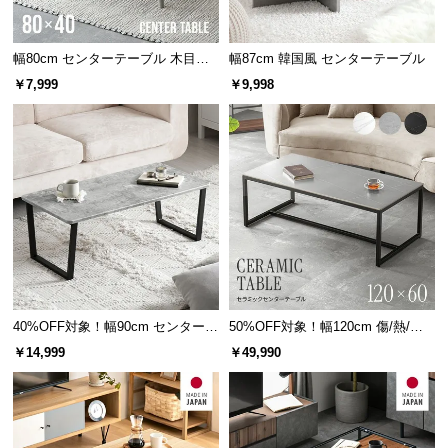
情
報
幅80cm センターテーブル 木目調/
幅87cm 韓国風 センターテーブル
©
モルタル調
M
￥7,999
￥9,998
O
D
E
R
N
D
E
C
O
C
40%OFF対象！幅90cm センターテ
50%OFF対象！幅120cm 傷/熱/汚
o.,
ーブル 大理石/モルタル調 スクエ
れに強い セラミック製センターテ
￥14,999
￥49,990
L
アレッグ 安心面取り加工
ーブル 大理石/モルタル調 300℃耐
t
熱
d.
A