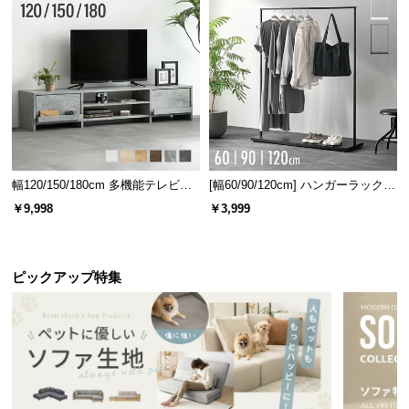
幅120/150/180cm 多機能テレビボ
[幅60/90/120cm] ハンガーラック
ード 木目/石目調 オープン収納・
スチール 4段階高さ調節 サイドフ
￥9,998
￥3,999
引き出し収納付き
ック オープンラック シンプル
ピックアップ特集