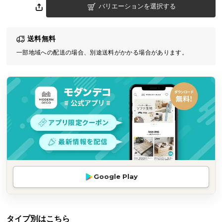
バリエーションを選択する
気
ア
イ
送料無料
テ
一部地域への配送の場合、別途送料がかかる場合があります。
ム
ラ
ン
キ
ン
グ
商
品
カ
Google Play
テ
ゴ
リ
か
タイプ別はこちら