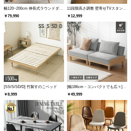
幅120~200cm 伸長式ラウンドダイ
11段階高さ調整 壁寄せTVスタンド
ニングテーブル 6人掛け 天然木突
キャスター付き 上下左右角度調節
￥79,990
￥12,999
板 美しい格子デザイン
機能
[SS/S/SD/D] 竹製すのこベッド
[幅186cm・コンパクトでも広々] 3
人掛けソファベッド リクライニン
￥8,999
￥49,999
グ 天然木フレーム 北欧