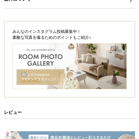
シ
ョ
ッ
ピ
ン
みんなのインスタグラム投稿募集中！
グ
素敵な写真を撮るためのポイントもご紹介♪
ガ
イ
ド
お
支
払
い
に
つ
レビュー
い
て
配