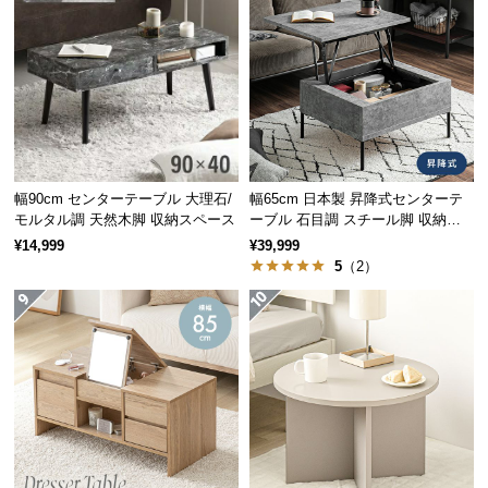
経
路
に
つ
い
て
返
幅90cm センターテーブル 大理石/
幅65cm 日本製 昇降式センターテ
品・
モルタル調 天然木脚 収納スペース
ーブル 石目調 スチール脚 収納ス
ペース 高さ34~54.5cm
キ
¥14,999
¥39,999
5
（2）
ャ
ン
セ
ル
に
つ
い
て