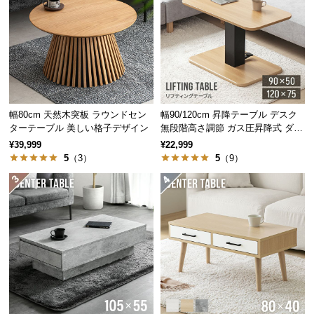
中
型
商
品
の
配
送
幅80cm 天然木突板 ラウンドセン
幅90/120cm 昇降テーブル デスク
に
ターテーブル 美しい格子デザイン
無段階高さ調節 ガス圧昇降式 ダイ
つ
ニング 高さ55~70cm
¥39,999
¥22,999
い
5
（3）
5
（9）
て
小
型
商
品
の
配
送
に