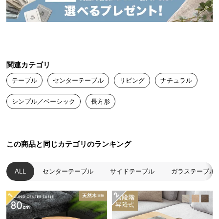
送
料
に
つ
い
て
関連カテゴリ
テーブル
センターテーブル
リビング
ナチュラル
大
型
シンプル／ベーシック
長方形
商
品
の
配
この商品と同じカテゴリのランキング
送
に
ALL
センターテーブル
サイドテーブル
ガラステーブル
つ
い
て