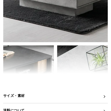
イ
ン
テ
リ
ア
コ
ー
デ
ィ
ネ
ー
ト
か
ら
探
す
サイズ・素材
送料について