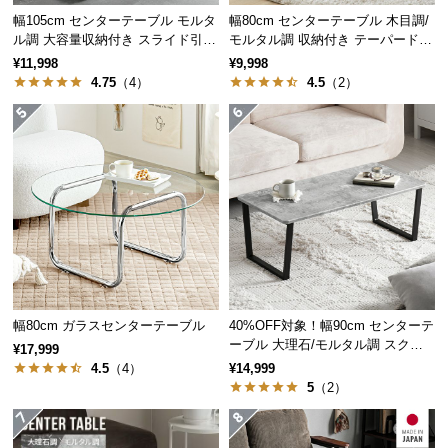
幅105cm センターテーブル モルタ
幅80cm センターテーブル 木目調/
つ
ル調 大容量収納付き スライド引き
モルタル調 収納付き テーパードレ
い
出し2杯
ッグ
¥11,998
¥9,998
て
4.75
（4）
4.5
（2）
開
梱
設
置
サ
ー
ビ
ス
に
つ
幅80cm ガラスセンターテーブル
40%OFF対象！幅90cm センターテ
い
ーブル 大理石/モルタル調 スクエ
¥17,999
アレッグ 安心面取り加工
て
4.5
（4）
¥14,999
5
（2）
搬
入