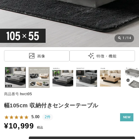
近
チ
ェ
ッ
ク
し
1
/
14
た
ア
画像
特徴・機能
イ
テ
ム
商品番号
hvct05
特
集
幅105cm 収納付きセンターテーブル
一
覧
5.00
2件
NEW
¥
10,999
税込
人