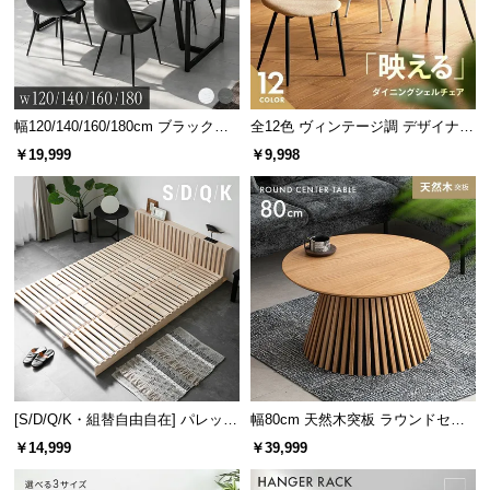
幅120/140/160/180cm ブラックフ
全12色 ヴィンテージ調 デザイナー
レーム ダイニング 大理石調 4人掛
ズシェルチェア
￥19,999
￥9,998
け
[S/D/Q/K・組替自由自在] パレット
幅80cm 天然木突板 ラウンドセン
ベッド 8/12/16枚セット
ターテーブル 美しい格子デザイン
￥14,999
￥39,999