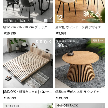
幅120/140/160/180cm ブラックフ
全12色 ヴィンテージ調 デザイナー
レーム ダイニング 大理石調 4人掛
ズシェルチェア
￥19,999
￥9,998
け
簡単組み立て
組み立ては脚部を取り付けるだけ。届いてすぐ、誰
でも簡単にセッティングすることができます。
[S/D/Q/K・組替自由自在] パレット
幅80cm 天然木突板 ラウンドセン
ベッド 8/12/16枚セット
ターテーブル 美しい格子デザイン
￥14,999
￥39,999