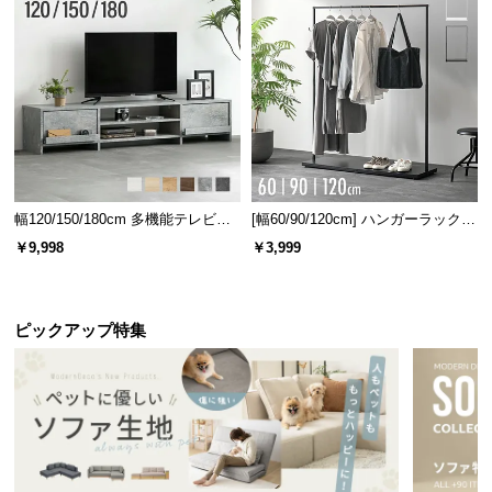
カラーバリエーション
幅120/150/180cm 多機能テレビボ
[幅60/90/120cm] ハンガーラック
ード 木目/石目調 オープン収納・
スチール 4段階高さ調節 サイドフ
￥9,998
￥3,999
ナチュラルオーク
NATURAL OAK
引き出し収納付き
ック オープンラック シンプル
ピックアップ特集