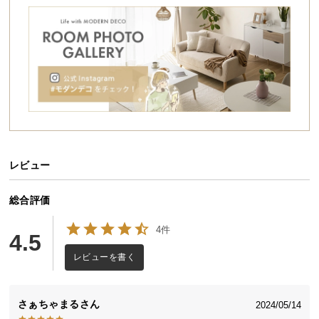
シ
ョ
ッ
ピ
ン
グ
ガ
イ
ド
レビュー
お
支
払
フレキシブルに使えるネストテーブル
総合評価
い
大きさの異なる２つのテーブルを組み合わせたネス
4件
に
4.5
トテーブル。並べてワイドに、まとめてコンパクト
つ
に、バラバラに置いて複数のテーブルとして使用し
レビューを書く
たり。これ一台でライフスタイルに合わせた様々な
い
レイアウトを楽しめます。
て
さぁちゃまる
2024/05/14
配