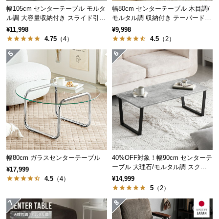
保
幅105cm センターテーブル モルタ
幅80cm センターテーブル 木目調/
証
ル調 大容量収納付き スライド引き
モルタル調 収納付き テーパードレ
に
出し2杯
ッグ
¥11,998
¥9,998
つ
4.75
（4）
4.5
（2）
い
て
天板サイズ
会
大
小
員
規
横幅・奥行き
約60㎝
約54㎝
約
に
つ
木目の美しい表情
い
幅80cm ガラスセンターテーブル
40%OFF対象！幅90cm センターテ
て
天板は天然木のようなリアルな質感を再現。温かみ
ーブル 大理石/モルタル調 スクエ
¥17,999
感じる木目調はどんなお部屋にも調和します。
アレッグ 安心面取り加工
4.5
（4）
¥14,999
5
（2）
お
客
様