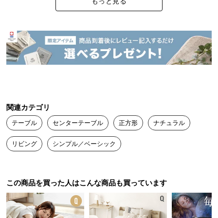
もっと見る
中
ーブル選んでよかったと思いました！

型
コンパクトにもワイドにも使える
組み立ても簡単だったので、苦手な人でも大丈夫かと思います
商
品
の
天板をずらせば簡単に幅の調整可能なので、ライフ
ほな
2023/12/08
スタイルやシチュエーションに柔軟に対応できま
配
す。
送
に
一人暮らしを始めたので購入しました！

つ
ウッドな感じが素敵で友達が来た時も

い
テーブルを広げられるので使いやすいです。

関連カテゴリ
て
組み立ては苦手なので時間はかかりましたが

テーブル
センターテーブル
正方形
ナチュラル
できました！
小
リビング
シンプル／ベーシック
型
商
品
この商品を買った人はこんな商品も買っています
の
配
送
に