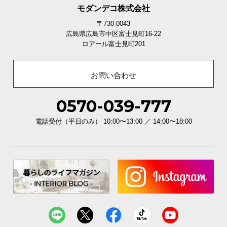
モダンデコ株式会社
〒730-0043
広島県広島市中区富士見町16-22
ロアール富士見町201
3ヶ月保証
お問い合わせ
安心と信頼の「3ヶ月保証」
0570-039-777
機能の損壊・部品の紛失など予期せぬトラブルに
も無償で対応。ご購入3ヶ月以内に不具合が発生し
電話受付（平日のみ） 10:00〜13:00 ／ 14:00〜18:00
た場合、新しくご交換させて頂きます。