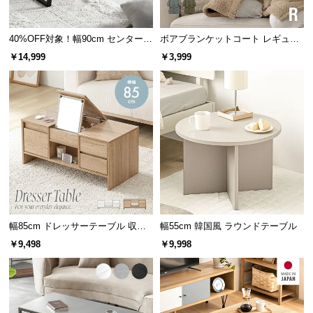
40%OFF対象！幅90cm センターテ
ボアブランケットコート レギュラ
ーブル 大理石/モルタル調 スクエ
ー
￥14,999
￥3,999
アレッグ 安心面取り加工
高さ
約28.6㎝
幅85cm ドレッサーテーブル 収納
幅55cm 韓国風 ラウンドテーブル
空間に映えるスチールフレーム
付
￥9,498
￥9,998
スタイリッシュなスチールフレームが空間を引き締
め、お部屋にアクセントをプラスします。