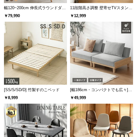
幅120~200cm 伸長式ラウンドダイ
11段階高さ調整 壁寄せTVスタンド
ニングテーブル 6人掛け 天然木突
キャスター付き 上下左右角度調節
￥79,990
￥12,999
板 美しい格子デザイン
機能
床を守る保護パーツ
脚裏にはフロアダメージや脚部の劣化を防ぐ保護キ
ャップが付属しています。
[SS/S/SD/D] 竹製すのこベッド
[幅186cm・コンパクトでも広々] 3
人掛けソファベッド リクライニン
￥8,999
￥49,999
グ 天然木フレーム 北欧