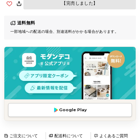
【完売しました】
気
ア
イ
送料無料
テ
一部地域への配送の場合、別途送料がかかる場合があります。
ム
ラ
ン
キ
ン
グ
商
品
カ
Google Play
テ
ゴ
リ
ご注文について
配送料について
よくあるご質問
か