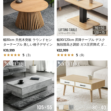
経
路
センターテーブルとして
に
つ
大小どちらも使ってリビングや自室などのテーブル
い
として。伸縮することで自由な幅調整が可能です。
て
幅80cm 天然木突板 ラウンドセン
幅90/120cm 昇降テーブル デスク
返
ターテーブル 美しい格子デザイン
無段階高さ調節 ガス圧昇降式 ダイ
品・
ニング 高さ55~70cm
¥39,999
¥22,999
広々使える天板サイズ
キ
5
（3）
5
（9）
ャ
ン
シンプルなスクエア型のデザインはコンパクトなが
ら天板を広々と使うことができます。
セ
ル
に
つ
い
て