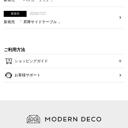
小テーブル
横幅
奥行き
高さ
2026/7/27
新発売
新発売 「 昇降サイドテーブル 」
約54㎝
約54㎝
約35㎝
ご利用方法
充実のアフターサービス
ショッピングガイド
商品のお届けから、ご購入後のアフターサービスま
お客様サポート
で、トータルでご満足頂けるように努めています。