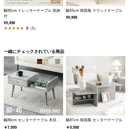
情
報
幅85cm ドレッサーテーブル 収納
幅55cm 韓国風 ラウンドテーブル
付
¥9,998
©
¥9,498
M
5
（5）
O
D
E
R
一緒にチェックされている商品
ちょうど良い高さ
N
D
E
高さは大テーブル約40cm、小テーブル約35cmと一般
的なソファのサイズに合うちょうど良い高さ設計。
C
O
C
o.,
L
t
d.
幅80cm センターテーブル 木目調/
幅87cm 韓国風 センターテーブル
A
モルタル調
￥7,999
￥9,998