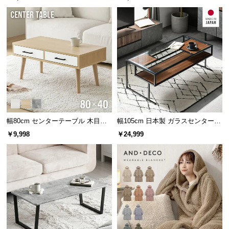
l
l
大
小
高さ
約40㎝
約35㎝
幅80cm センターテーブル 木目調/
幅105cm 日本製 ガラスセンターテ
モルタル調 収納付き テーパードレ
ーブル
￥9,998
￥24,999
ッグ
飾って楽しめる収納スペース
小テーブル天板下には収納棚付き。お気に入りの小
物や本を飾って、ディスプレイを楽しむこともでき
ます。