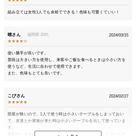
送
ひとつに纏まる入れ子構造
料
組み立ては女性1人でも余裕でできる！色味も可愛くていい！
に
つ
大テーブルの下に収容できる入れ子構造で空間を有
い
晴
福岡県
20代
効的に活用。ワンルームや一人暮らしにもおすすめ
2024/03/15
て
です。
使い勝手が良いです。

大
普段は大きい方を使用し、来客やご飯を食べるときは小さい方を
型
使うなど、生活に合わせて使用できます。

商
また、色味もとても良いです。
品
の
配
こぴ
2024/02/27
送
に
つ
部屋が狭いので、1人で使う時は小さいテーブルをしまっておい
い
て、友達とか家族が来た時は小さいテーブルを出して使っていま
て
す。

最初から大きいテーブルだと狭く感じてしまうので、こういうテ