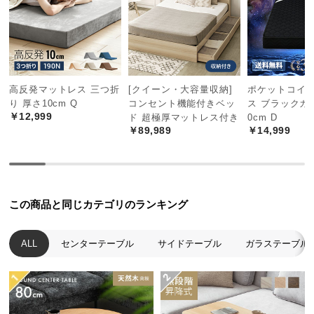
つ
シーンに合わせてマルチに活躍
い
て
センターテーブルやサイドテーブルなど、アイデア
開
次第でフリーなレイアウトを実現します。
高反発マットレス 三つ折
[クイーン・大容量収納]
ポケットコイ
梱
り 厚さ10cm Q
コンセント機能付きベッ
ス ブラックカ
設
￥12,999
ド 超極厚マットレス付き
0cm D
置
￥89,989
￥14,999
サ
ー
ビ
ス
この商品と同じカテゴリのランキング
に
つ
い
ALL
センターテーブル
サイドテーブル
ガラステーブル
て
搬
1
2
3
入