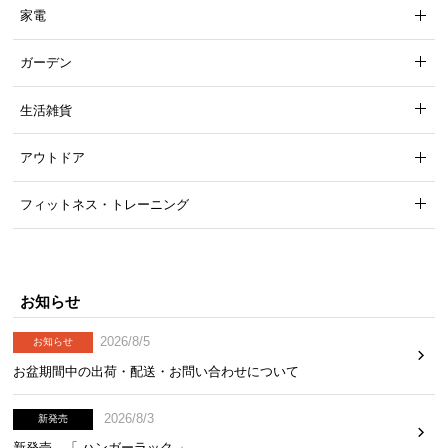
※単位は「センチメートル」になります
家電
ガーデン
生活雑貨
アウトドア
フィットネス・トレーニング
お知らせ
大テーブル
2026/8/5
お知らせ
横幅
奥行き
高さ
お盆期間中の出荷・配送・お問い合わせについて
約60㎝
約60㎝
約40㎝
2026/8/3
新発売
新発売 「 ハンガーラック 」