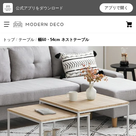
アプリで開く
公式アプリをダウンロード
ログイン
新規会員登録
トップ
テーブル
幅60・54cm ネストテーブル
お
気
に
入
り
ア
イ
テ
ム
最