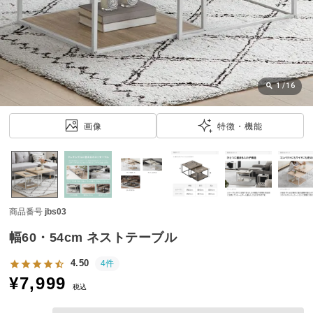
近
チ
ェ
ッ
ク
し
1
/
16
た
ア
画像
特徴・機能
イ
テ
ム
商品番号
jbs03
特
集
幅60・54cm ネストテーブル
一
覧
4.50
4件
¥
7,999
税込
人