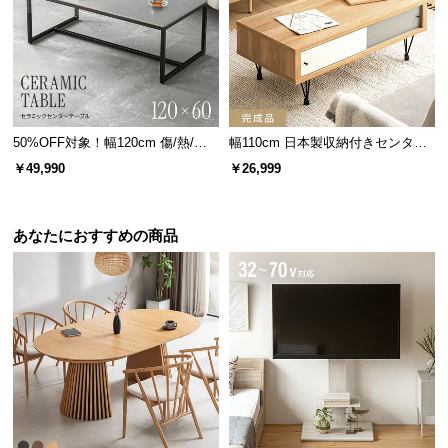
50%OFF対象！幅120cm 傷/熱/汚
幅110cm 日本製収納付きセンター
れに強い セラミック製センターテ
テーブル TCT-007
￥49,990
￥26,999
ーブル 大理石/モルタル調 300℃耐
熱
あなたにおすすめの商品
サビを防ぐパウダーコーディング
フレームにはサビ防止のパウダーコーティング加工
を施しました。色褪せや塗装剥がれも軽減します。