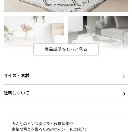
イ
ン
テ
リ
ア
コ
商品説明をもっと見る
ー
デ
ィ
ネ
サイズ・素材
ー
ト
か
送料について
ら
探
す
みんなのインスタグラム投稿募集中！
素敵な写真を撮るためのポイントもご紹介♪