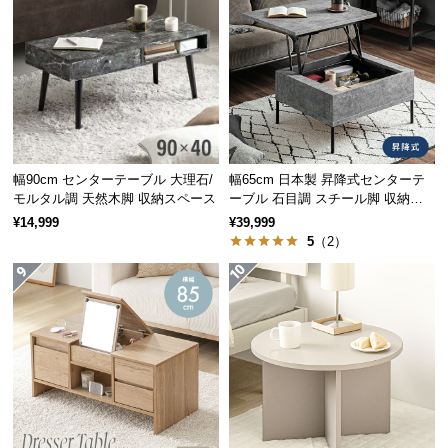
サ
ポ
ー
ト
お
幅90cm センターテーブル 大理石/
幅65cm 日本製 昇降式センターテ
知
モルタル調 天然木脚 収納スペース
ーブル 石目調 スチール脚 収納ス
ら
ペース 高さ34~54.5cm
¥14,999
¥39,999
せ
サッと拭くだけ簡単お手入れ
5
（2）
優れた耐水性で、水をこぼしてしまった場合もサッ
と乾拭きするだけでOK。お手入れも簡単です。
ブ
ロ
グ
企
業