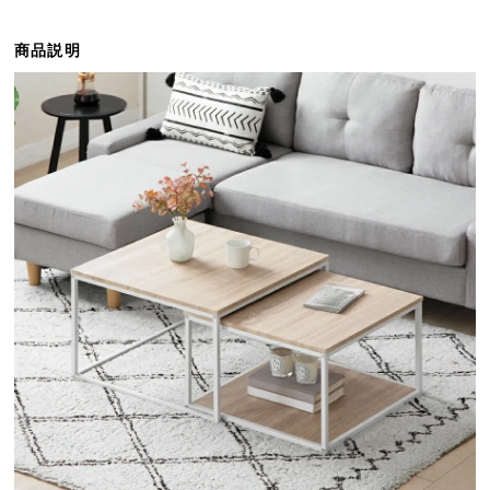
ら
探
商品説明
す
イ
ン
テ
リ
ア
テ
イ
ス
ト
か
ら
探
す