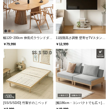
幅120~200cm 伸長式ラウンドダイ
11段階高さ調整 壁寄せTVスタンド
ニングテーブル 6人掛け 天然木突
キャスター付き 上下左右角度調節
￥79,990
￥12,999
板 美しい格子デザイン
機能
[SS/S/SD/D] 竹製すのこベッド
[幅186cm・コンパクトでも広々] 3
人掛けソファベッド リクライニン