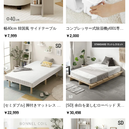
情
報
©
M
幅40cm 韓国風 サイドテーブル
コンプレッサー式除湿機yl001専用
O
交換用タンク
￥7,999
￥2,000
D
E
R
N
D
E
C
O
C
持ち運びしやすい軽量設計
o.,
L
[セミダブル] 脚付きマットレス 脚
[SD] 余白を楽しむローベッド 天然
t
長25cm ボンネルコイル
木調 ステージベッド マットレス付
￥22,999
￥30,498
重量は約4.45㎏と簡単に持ち運べる軽量設計。リビ
き
d.
ングにも寝室にも手軽に移動できて便利です。
A