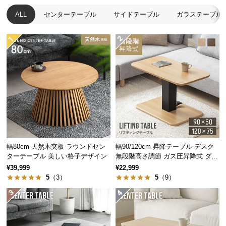
つ
ALL
センターテーブル
サイドテーブル
ガラステーブル
い
て
開
梱
設
置
サ
ー
ビ
横幅
奥行き
ス
幅80cm 天然木突板 ラウンドセン
幅90/120cm 昇降テーブル デスク
に
ターテーブル 美しい格子デザイン
無段階高さ調節 ガス圧昇降式 ダイ
約40㎝
約40㎝
つ
ニング 高さ55~70cm
¥39,999
¥22,999
い
5
（3）
5
（9）
て
搬
キズや汚れに強い天板
入