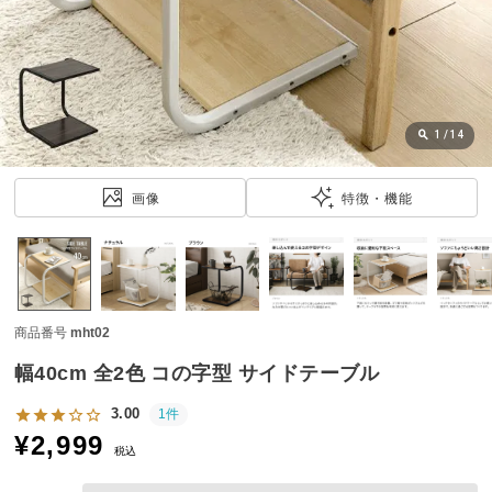
近
チ
ェ
ッ
ク
し
1
/
14
た
ア
画像
特徴・機能
イ
テ
ム
商品番号
mht02
特
集
幅40cm 全2色 コの字型 サイドテーブル
一
覧
3.00
1件
¥
2,999
税込
人