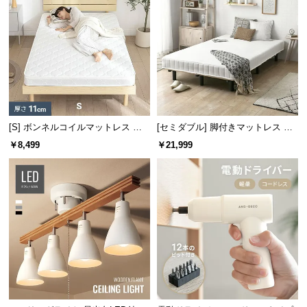
l
l
[S] ボンネルコイルマットレス 厚
[セミダブル] 脚付きマットレス ボ
さ11cm
ンネルコイル やさしい肌触り コン
￥8,499
￥21,999
パクトサイズで届く 一体型
重量
約4.45㎏
付属の工具で簡単組み立て
付属の六角レンチ一つで簡単に組み立てることがで