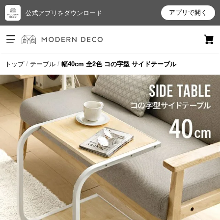
アプリで開く
公式アプリをダウンロード
ログイン
新規会員登録
トップ
テーブル
幅40cm 全2色 コの字型 サイドテーブル
お
気
に
入
り
ア
イ
テ
ム
最