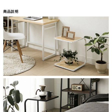
ら
探
商品説明
す
イ
ン
テ
リ
ア
テ
イ
ス
ト
か
ら
探
す