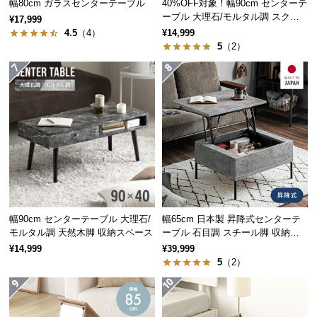
幅80cm ガラスセンターテーブル
40%OFF対象！幅90cm センターテ
保
ーブル 大理石/モルタル調 スクエ
証
¥17,999
アレッグ 安心面取り加工
曲がりや歪みに強いスチールフレームを採用。耐久
4.5
（4）
¥14,999
に
性が高く、安全にご使用いただけます。
5
（2）
つ
い
て
会
員
規
約
に
つ
い
幅90cm センターテーブル 大理石/
幅65cm 日本製 昇降式センターテ
て
モルタル調 天然木脚 収納スペース
ーブル 石目調 スチール脚 収納ス
ペース 高さ34~54.5cm
¥14,999
¥39,999
5
（2）
サビを防ぐパウダーコーディング
お
フレームにはサビ防止のパウダーコーティング加工
客
を施しました。色褪せや塗装剥がれも軽減します。
様