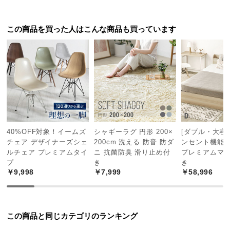
中
型
商
この商品を買った人はこんな商品も買っています
品
の
配
送
に
つ
高さ
約48㎝
い
て
40%OFF対象！イームズ
シャギーラグ 円形 200×
[ダブル・大容量
チェア デザイナーズシェ
200cm 洗える 防音 防ダ
ンセント機能
小
ルチェア プレミアムタイ
ニ 抗菌防臭 滑り止め付
プレミアムマ
型
ワイドで使いやすい天板サイズ
プ
き
き
商
￥9,998
￥7,999
￥58,996
品
の
横幅約40㎝の広々とした天板。本やノートパソコン
などを広げられるワイドサイズでゆったり使用でき
配
ます。
この商品と同じカテゴリのランキング
送
に