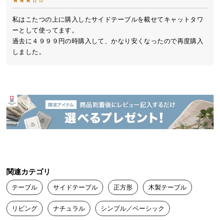
送
料
私はこたつの上に購入したサイドテーブルを載せてキャットタワ
ーとして使ってます。

に
過去に４９９９円の時購入して、かなり安くなったので再度購入
つ
しました。
い
て
大
型
商
品
の
ソファにちょうどいい高さ設計
配
送
ベッドやソファのサイドテーブルとしてお使いいた
に
関連カテゴリ
だける設計で、快適に過ごせる空間をつくります。
つ
テーブル
サイドテーブル
正方形
木製テーブル
い
て
リビング
ナチュラル
シンプル／ベーシック