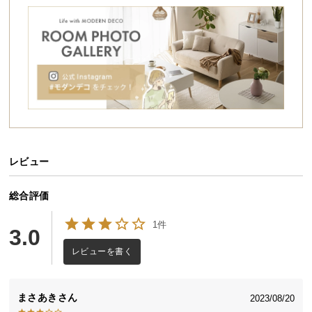
シ
ョ
ッ
ピ
ン
グ
ガ
イ
ド
レビュー
お
支
払
総合評価
収納に便利な下段スペース
い
1件
に
3.0
下段にもウッド調天板を設置。ゴミ箱や収納ボック
つ
スなどを置いて、テーブル下の空間を有効に使えま
レビューを書く
す。
い
て
まさあき
2023/08/20
配