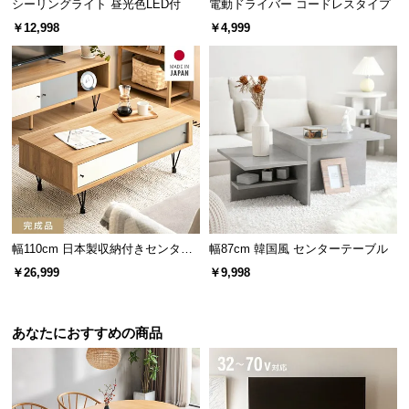
シーリングライト 昼光色LED付
電動ドライバー コードレスタイプ
き、女性でも手軽にセッティングできます。
￥12,998
￥4,999
幅110cm 日本製収納付きセンター
幅87cm 韓国風 センターテーブル
テーブル TCT-007
￥26,999
￥9,998
カラーバリエーション
あなたにおすすめの商品
ナチュラル
NATURAL