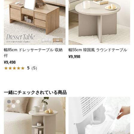
サ
ポ
ー
ト
お
幅85cm ドレッサーテーブル 収納
幅55cm 韓国風 ラウンドテーブル
知
付
¥9,998
ら
¥9,498
5
（5）
せ
ブ
一緒にチェックされている商品
ロ
ガタつき防止のアジャスター
グ
脚裏にはガタつきを抑えるアジャスター付き。高さ
を微調節し、デスクを水平に保つことができます。
企
業