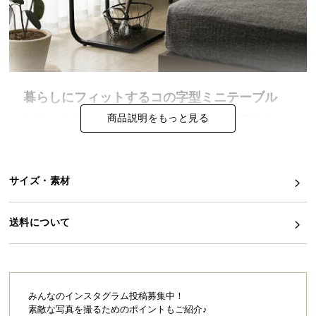
イ
ン
テ
リ
ア
暮らしにフィットするコの字型ミニテーブル
コ
商品説明をもっと見る
ソファやベッドと合わせて置ける、使い勝手のよい
ー
コの字型デザイン。天板を手元近くに引き寄せられ
デ
て、デスクワークやコーヒーテーブルなどあらゆる
ィ
シーンで活躍するサイドテーブルです。
ネ
サイズ・素材
ー
ト
か
送料について
差し込んで使えるコの字型デザイン
ら
探
す
ソファやベッドの下にすっきりと差し込めるコの字
設計。丸みを帯びたフォルムがインテリアに馴染み
ます。
みんなのインスタグラム投稿募集中！
素敵な写真を撮るためのポイントもご紹介♪