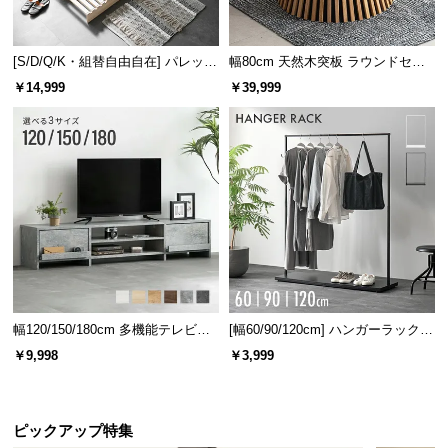
横幅
奥行き
高さ
[S/D/Q/K・組替自由自在] パレット
幅80cm 天然木突板 ラウンドセン
ベッド 8/12/16枚セット
ターテーブル 美しい格子デザイン
￥14,999
￥39,999
約40㎝
約40㎝
約48㎝
充実のアフターサービス
商品のお届けから、ご購入後のアフターサービスま
で、トータルでご満足頂けるように努めています。
幅120/150/180cm 多機能テレビボ
[幅60/90/120cm] ハンガーラック
ード 木目/石目調 オープン収納・
スチール 4段階高さ調節 サイドフ
￥9,998
￥3,999
引き出し収納付き
ック オープンラック シンプル
ピックアップ特集