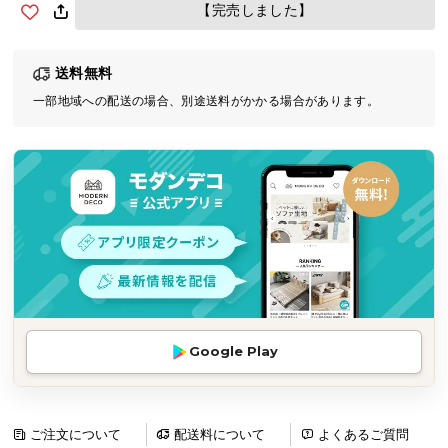
【完売しました】
気
ア
イ
送料無料
テ
一部地域への配送の場合、別途送料がかかる場合があります。
ム
ラ
ン
キ
ン
グ
商
品
カ
Google Play
テ
ゴ
リ
ご注文について
配送料について
よくあるご質問
か