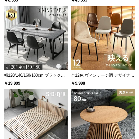
￥8,999
￥49,999
グ 天然木フレーム 北欧
商品サイズ
※単位は「センチメートル」になります
幅120/140/160/180cm ブラックフ
全12色 ヴィンテージ調 デザイナー
レーム ダイニング 大理石調 4人掛
ズシェルチェア
￥19,999
￥9,998
け