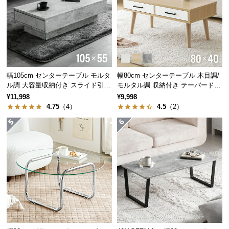
経
路
美しいウッド調の天板には、キズや汚れに強い樹脂
加工を施しました。筆記時も安心してお使い頂けま
に
す。
つ
い
て
幅105cm センターテーブル モルタ
幅80cm センターテーブル 木目調/
ル調 大容量収納付き スライド引き
モルタル調 収納付き テーパードレ
返
出し2杯
ッグ
¥11,998
¥9,998
品・
4.75
（4）
4.5
（2）
キ
ャ
ン
セ
ル
に
つ
い
て
強度に優れたスチールフレーム