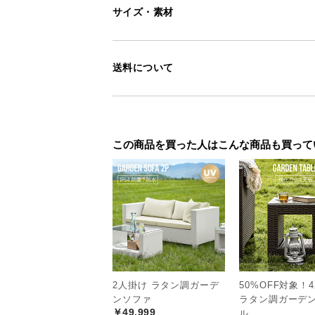
サイズ・素材
送料について
お庭にリゾートガ
この商品を買った人はこんな商品も買って
ナチュラルでありながら上質なリゾ
ーブルの存在は、あえて外で食事し
す。
ご自宅のガーデンで南国気分を味っ
タイムに浸ったり…。
ぜひ、ご自分だけの癒しの空間をお
2人掛け ラタン調ガーデ
50%OFF対象！4
ンソファ
ラタン調ガーデ
￥49,999
ル