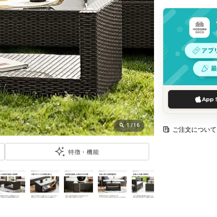
App 
1
/
16
ご注文について
特徴・機能