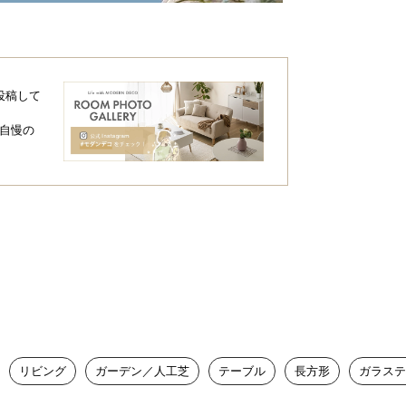
リラックス感を日常
投稿して
自慢の
ートホテルのような空気感。いつものお庭
リビング
ガーデン／人工芝
テーブル
長方形
ガラステ