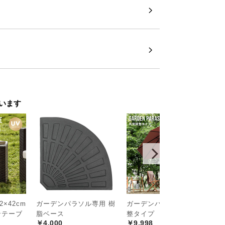
ーデンの趣きを。
います
ートホテルに佇むような気品。ラタン調テ
たくなるような高揚感すら与えてくれま
たり、オープンカフェのようなリラックス
楽しみください。
2×42cm
ガーデンパラソル専用 樹
ガーデンパラソル 角度調
リ
ンテーブ
脂ベース
整タイプ
タ
￥4,000
￥9,998
×