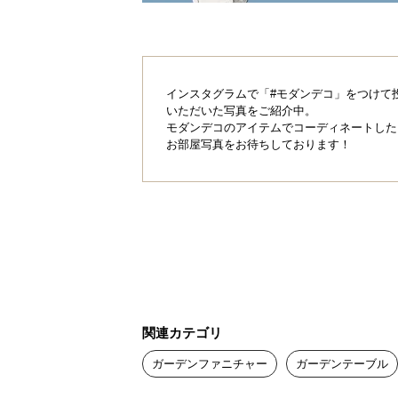
リゾートのような
に
インスタグラムで「#モダンデコ」をつけて
いただいた写真をご紹介中。
モダンデコのアイテムでコーディネートした
お部屋写真をお待ちしております！
そこにあるだけで漂うアジアのリゾ
が極上の憩いの場に。
関連カテゴリ
ガーデンファニチャー
ガーデンテーブル