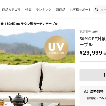
商品カテゴリ
特集
ランキング
新商品
お客様サポート
対象！80×50cm ラタン調ガーデンテーブル
商品番号
tyt04
50%OFF対
ーブル
¥
29,999
【
送料無料
一部地域への配