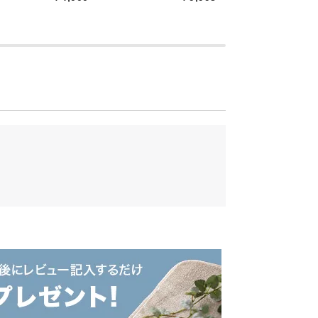
￥
次へ
>