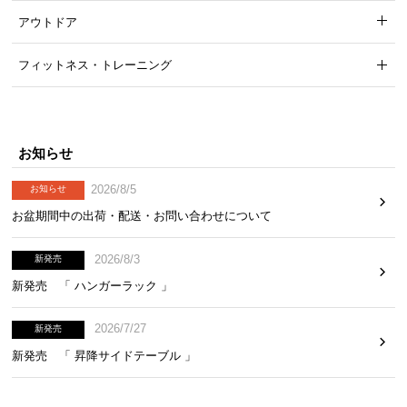
アウトドア
フィットネス・トレーニング
届いてすぐに使える完成品
面倒な組立作業なし。商品が到着したら梱包を空け
るだけですぐ使えます。
お知らせ
2026/8/5
お知らせ
お盆期間中の出荷・配送・お問い合わせについて
2026/8/3
新発売
新発売 「 ハンガーラック 」
2026/7/27
新発売
新発売 「 昇降サイドテーブル 」