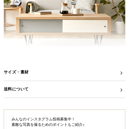
イ
ン
テ
リ
ア
コ
ー
デ
ィ
ネ
サイズ・素材
ー
確かな日本品質とモダンデザインの共演
ト
か
送料について
味わい豊かな木目､ツートンカラーのアクセント､ス
タイリッシュな脚､全てが見事に調和したセンターテ
ら
ーブル。細部にまでこだわりぬいたデザインは見る
探
人全てを魅了しお部屋をワンランク上の空間にして
す
くれます。
みんなのインスタグラム投稿募集中！
素敵な写真を撮るためのポイントもご紹介♪