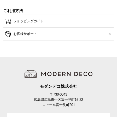
ご利用方法
ねじを回すだけの簡単取り付け
取り付けは付属のねじで脚を固定するだけ。女性で
ショッピングガイド
も簡単に設置できる安心仕様です。
お客様サポート
モダンデコ株式会社
〒730-0043
広島県広島市中区富士見町16-22
ロアール富士見町201