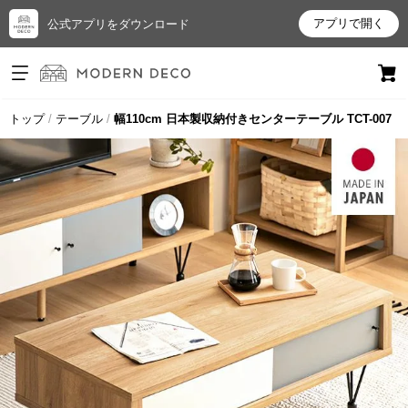
アプリで開く
公式アプリをダウンロード
ログイン
新規会員登録
トップ
テーブル
幅110cm 日本製収納付きセンターテーブル TCT-007
お
気
に
入
り
ア
イ
テ
ム
最