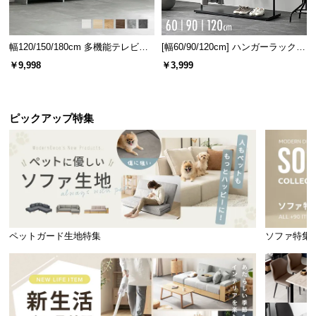
幅120/150/180cm 多機能テレビボ
[幅60/90/120cm] ハンガーラック
ード 木目/石目調 オープン収納・
スチール 4段階高さ調節 サイドフ
￥9,998
￥3,999
引き出し収納付き
ック オープンラック シンプル
ホルムアルデヒドとは
ピックアップ特集
目や鼻などに刺激を与え、シックハ
ウス症候群を引き起こす恐れのある
有害物質です。
高い安全性の証であるF☆☆☆☆獲得
ペットガード生地特集
ソファ特集
合板や接着剤などは低ホルムの最高等級F☆☆☆☆を
獲得した素材を使用しております。
ホルムアルデヒド放散等級
F☆☆☆☆