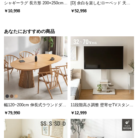
l
シャギーラグ 長方形 200×250cm
[D] 余白を楽しむローベッド 天然
l
洗える 防音 防ダニ 抗菌防臭 滑り
木調 ステージベッド プレミアムマ
￥10,998
￥52,998
止め付き プレミアムタイプ
ットレス付き
あなたにおすすめの商品
ガタつきを抑える調整脚
本体の脚4つが調整脚になっており、本体が水平にな
るよう高さを微調整できます。
幅120~200cm 伸長式ラウンドダイ
11段階高さ調整 壁寄せTVスタンド
ニングテーブル 6人掛け 天然木突
キャスター付き 上下左右角度調節
￥79,990
￥12,999
板 美しい格子デザイン
機能