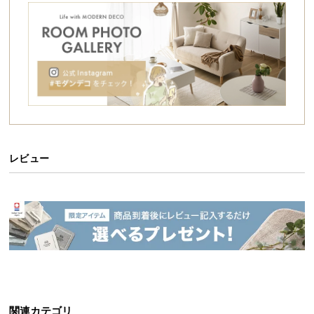
シ
ョ
ッ
ピ
ン
グ
ガ
イ
ド
レビュー
お
支
払
い
に
つ
こだわりの日本クオリティ
い
て
日本製だから実現できたクオリティ。安価な輸入品
とは一線を画す、美しく精巧な造りとなっていま
配
関連カテゴリ