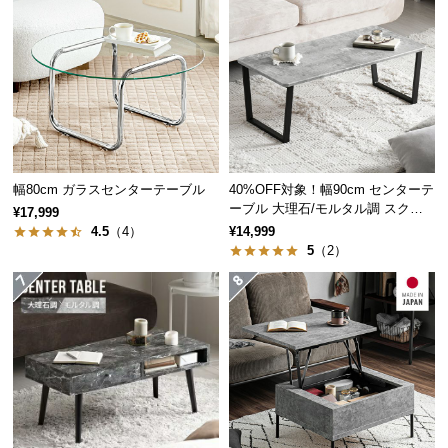
細部まで表現した美しい木目柄
つ
い
て
細部まで作り上げられた木目柄は国産ならでは。味
わい深い質感と温かみが感じられます。
開
梱
設
置
幅80cm ガラスセンターテーブル
40%OFF対象！幅90cm センターテ
サ
ーブル 大理石/モルタル調 スクエ
¥17,999
アレッグ 安心面取り加工
ー
4.5
（4）
¥14,999
5
（2）
ビ
ス
に
つ
い
て
搬
入