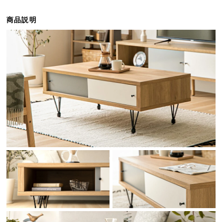
ら
探
商品説明
す
イ
ン
テ
リ
ア
テ
イ
ス
ト
か
ら
探
す