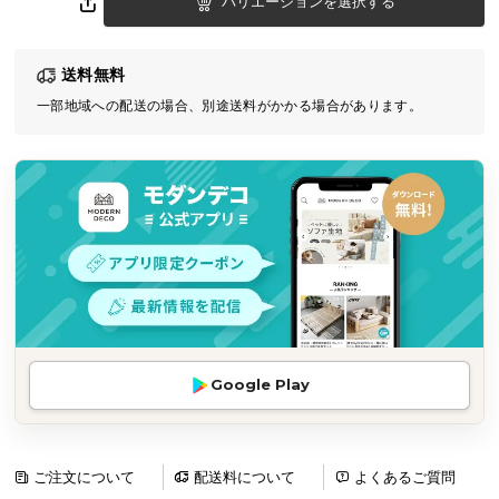
バリエーションを選択する
気
ア
送料無料
イ
テ
一部地域への配送の場合、別途送料がかかる場合があります。
ム
ラ
ン
キ
ン
グ
商
品
Google Play
カ
テ
ゴ
リ
ご注文について
配送料について
よくあるご質問
か