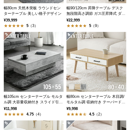
中
幅80cm 天然木突板 ラウンドセン
幅90/120cm 昇降テーブル デスク
型
ターテーブル 美しい格子デザイン
無段階高さ調節 ガス圧昇降式 ダイ
商
ニング 高さ55~70cm
¥39,999
¥22,999
品
5
（3）
5
（9）
の
配
送
に
つ
い
て
小
大川家具とは
型
日本一の生産高を誇る家具ブラン
商
幅105cm センターテーブル モルタ
幅80cm センターテーブル 木目調/
ド。400年以上の歴史があり、世界
ル調 大容量収納付き スライド引き
モルタル調 収納付き テーパードレ
品
的にも高い評価を得ています。
出し2杯
ッグ
¥11,998
¥9,998
の
4.75
（4）
4.5
（2）
配
送
に