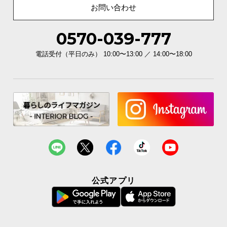
商品サイズ
お問い合わせ
0570-039-777
※単位は「センチメートル」になります
電話受付（平日のみ） 10:00〜13:00 ／ 14:00〜18:00
公式アプリ
横幅
奥行
高さ
約110㎝
約55㎝
約40㎝