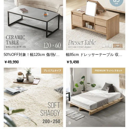
情
報
©
横幅
奥行
M
O
天板サイズ
約110㎝
約55㎝
D
E
R
50%OFF対象！幅120cm 傷/熱/汚
幅85cm ドレッサーテーブル 収納
N
キズの付きにくい化粧板
れに強い セラミック製センターテ
付
￥49,990
￥9,498
D
ーブル 大理石/モルタル調 300℃耐
天板には表面硬度が高く摩擦に強い化粧板を使用。
E
熱
擦ってもキズが付きにくい素材です。
C
O
C
o.,
L
t
d.
A