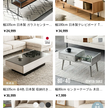
サ
約49.9㎝
約49.7㎝
約16㎝
ポ
ー
ト
幅105cm 日本製 ガラスセンターテ
幅180cm 日本製テレビボード TOT-
ーブル
007
￥24,999
￥34,999
広々使える天板サイズ
お
知
四辺がすっきりと広がる天板は雑誌やコップを置い
ら
ても十分にゆとりがあり、窮屈感がありません。
せ
ブ
ロ
グ
幅105cm 全4色 日本製 収納付きセ
幅80cm センターテーブル 木目調/
ンターテーブル
モルタル調
￥30,999
￥7,999
企
業