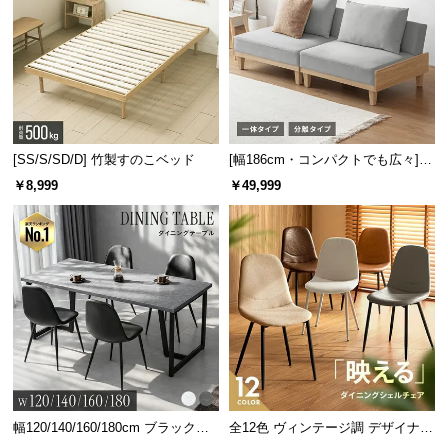
傷や錆に強いスチール製フレーム
パウダーコーティングを施したフレームは、傷や錆
[SS/S/SD/D] 竹製すのこベッド
[幅186cm・コンパクトでも広々] 3
に強く耐久性が高いので長くお使い頂けます。
人掛けソファベッド リクライニン
￥8,999
￥49,999
グ 天然木フレーム 北欧
幅120/140/160/180cm ブラックフ
全12色 ヴィンテージ調 デザイナー
レーム ダイニング 大理石調 4人掛
ズシェルチェア