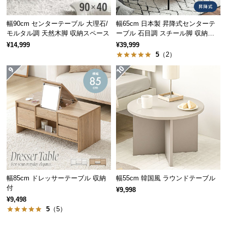
経
路
置くだけで絵になるツートンカラー
幅90cm センターテーブル 大理石/
幅65cm 日本製 昇降式センターテ
に
モルタル調 天然木脚 収納スペース
ーブル 石目調 スチール脚 収納ス
木目柄の美しさと特徴的なツートンカラーのモダン
つ
ペース 高さ34~54.5cm
さが、置くだけでお部屋のアクセントになります。
¥14,999
¥39,999
い
5
（2）
て
返
品・
キ
ャ
ン
セ
ル
に
幅85cm ドレッサーテーブル 収納
幅55cm 韓国風 ラウンドテーブル
つ
付
¥9,998
い
¥9,498
て
5
（5）
省スペースなスライド式収納