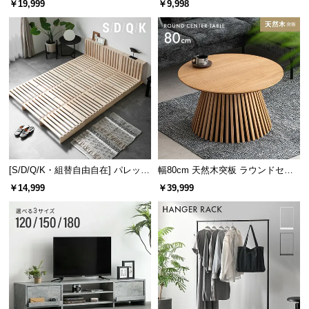
￥19,999
￥9,998
け
パウダーコーティングとは
ガードレールやスチール家具、ビル建材など、過
酷な使用状況で多く利用される塗装技法。有機溶
剤不使用で、人体や環境にも優しい塗装です。
超低ホルムの安全素材
[S/D/Q/K・組替自由自在] パレット
幅80cm 天然木突板 ラウンドセン
ベッド 8/12/16枚セット
ターテーブル 美しい格子デザイン
安全面にもこだわりの設計。ホルムアルデヒドの放
￥14,999
￥39,999
散を限りなく抑えました。