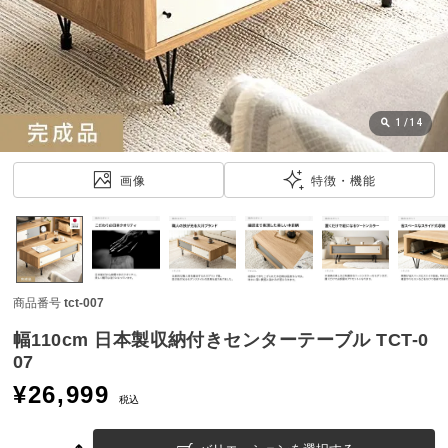
近
チ
ェ
ッ
ク
し
1
/
14
た
ア
画像
特徴・機能
イ
テ
ム
商品番号
tct-007
特
集
幅110cm 日本製収納付きセンターテーブル TCT-0
一
07
覧
¥
26,999
税込
人