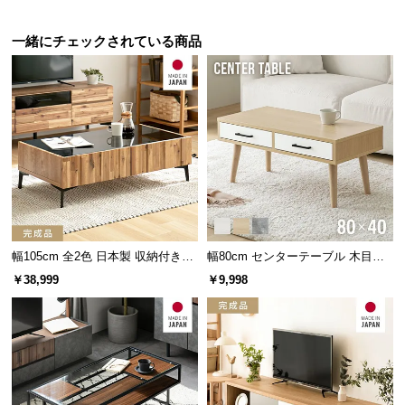
保
証
一緒にチェックされている商品
に
省スペースに開閉できるスライド収納。中央に仕切
つ
りがあり、雑誌やリモコンなどを分けて収納できま
す。
い
て
会
員
規
約
に
つ
幅105cm 全2色 日本製 収納付きセ
幅80cm センターテーブル 木目調/
ンターテーブル TCT-008
モルタル調 収納付き テーパードレ
い
￥38,999
￥9,998
ッグ
て
収納スペース内寸
お
客
幅
奥行き
高さ
様