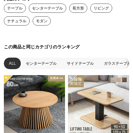
す。
送
テーブル
センターテーブル
長方形
リビング
料
に
ナチュラル
モダン
つ
い
て
この商品と同じカテゴリのランキング
大
型
ALL
センターテーブル
サイドテーブル
ガラステーブル
商
品
の
配
製造国
日本
送
に
つ
い
職人の技が光る大川ブランド
て
伝統的な職人技を継承する大川ブランド製。匠の技
が光るモダンスタイルの家具を造りあげました。