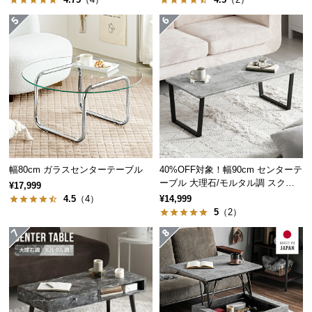
つ
い
て
省スペースでお部屋すっきり
開
スペースを無駄なく活用できる円形のテーブル。お
梱
部屋を広々見せてくれます。
設
置
サ
ー
幅80cm ガラスセンターテーブル
40%OFF対象！幅90cm センターテ
ビ
ーブル 大理石/モルタル調 スクエ
¥17,999
ス
アレッグ 安心面取り加工
4.5
（4）
¥14,999
に
5
（2）
つ
い
て
搬
入