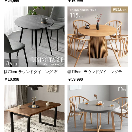
￥24,999
￥16,999
情
掛け
報
©
M
バラエティに富んだ活用シーン
O
D
E
使う場面を選ばないデザインのため、暮らしの中の
様々な場面で活用できます。
R
N
D
幅70cm ラウンドダイニング 石目
幅115cm ラウンドダイニングテー
E
調 大理石調 無地ホワイト 丸テー
ブル 4人掛け 天然木突板 美しい格
C
￥10,998
￥59,990
ブル 2人掛け
子デザイン
O
C
o.,
L
t
d.
A