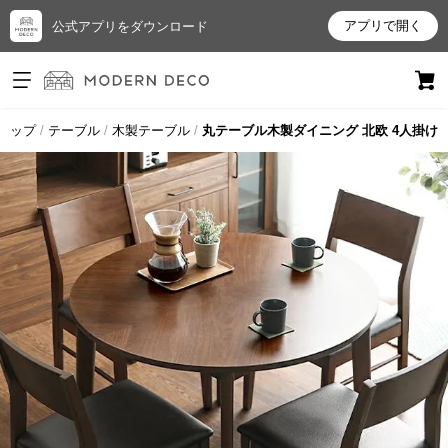
アプリで開く
公式アプリをダウンロード
ログイン
新規会員登録
トップ
テーブル
木製テーブル
丸テーブル木製ダイニング 北欧 4人掛け
お
気
に
入
り
ア
イ
テ
ム
最