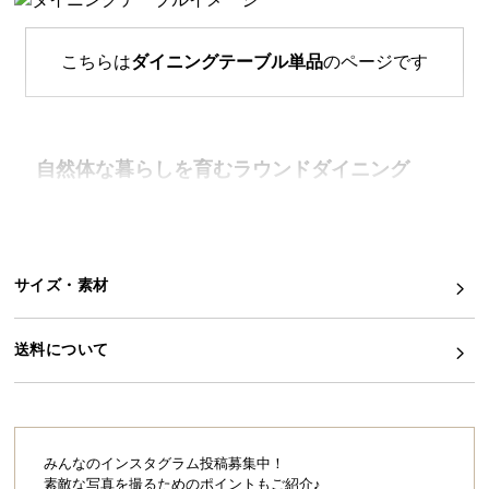
イ
ン
こちらは
ダイニングテーブル単品
のページです
テ
リ
ア
コ
自然体な暮らしを育むラウンドダイニング
ー
向かい合わせに座ったり、横に並んだり、シーンに
デ
合わせて心地良い過ごし方ができるラウンドダイニ
ィ
ング。天然木の温かみと穏やかな曲線が、理想の自
然体な暮らしを実現してくれます。
ネ
サイズ・素材
ー
ト
か
送料について
ら
探
す
みんなのインスタグラム投稿募集中！
素敵な写真を撮るためのポイントもご紹介♪