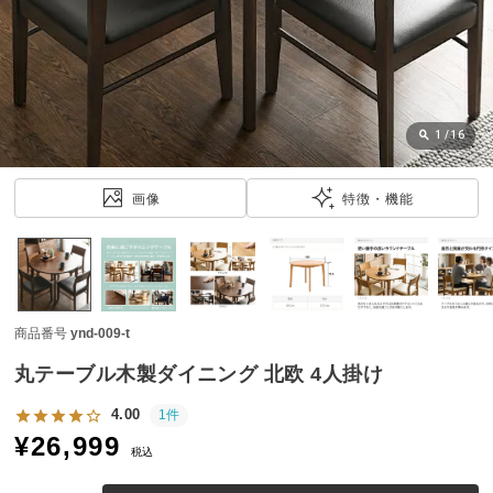
近
チ
ェ
ッ
ク
し
1
/
16
た
ア
画像
特徴・機能
イ
テ
ム
商品番号
ynd-009-t
特
集
丸テーブル木製ダイニング 北欧 4人掛け
一
覧
4.00
1件
¥
26,999
税込
人