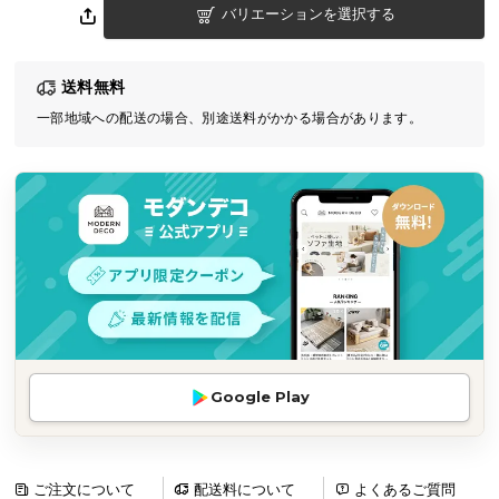
バリエーションを選択する
気
ア
イ
送料無料
テ
一部地域への配送の場合、別途送料がかかる場合があります。
ム
ラ
ン
キ
ン
グ
商
品
カ
Google Play
テ
ゴ
リ
か
ご注文について
配送料について
よくあるご質問