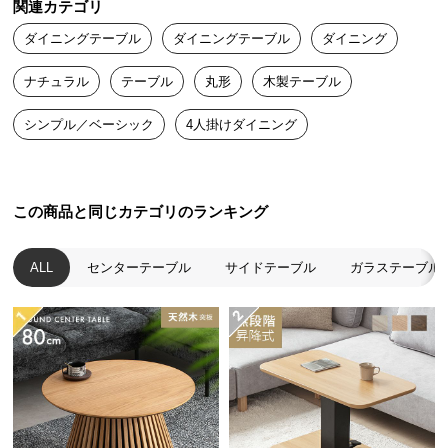
関連カテゴリ
送
ダイニングテーブル
ダイニングテーブル
ダイニング
料
に
ナチュラル
テーブル
丸形
木製テーブル
つ
い
シンプル／ベーシック
4人掛けダイニング
て
自然と視線が交わる円形タイプ
大
テーブルをぐるっと囲んで座るので、自然と視線が
型
この商品と同じカテゴリのランキング
交わり会話が弾みます。
商
品
ALL
センターテーブル
サイドテーブル
ガラステーブル
の
配
送
に
つ
い
て