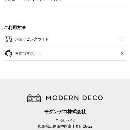
傷防止フェルトで床を守る
ご利用方法
テーブルとの脚部裏面には、フローリングの傷を防
ショッピングガイド
止するフェルトが付属しています。
お客様サポート
モダンデコ株式会社
〒730-0043
広島県広島市中区富士見町16-22