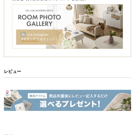
シ
ョ
ッ
ピ
ン
グ
ガ
イ
ド
使い勝手の良いラウンドテーブル
お
レビュー
支
角のないまん丸なカタチはお部屋のアクセントにな
払
るだけでなく、自由な過ごし方を可能にします。
い
に
つ
い
て
配