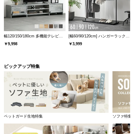
直径
高さ
幅120/150/180cm 多機能テレビボ
[幅60/90/120cm] ハンガーラック
ード 木目/石目調 オープン収納・
スチール 4段階高さ調節 サイドフ
￥9,998
￥3,999
約100㎝
約70.5㎝
引き出し収納付き
ック オープンラック シンプル
ピックアップ特集
脚を組んでもゆったり
天板の下は脚を組んでもゆったり座れる広さなの
で、十分にくつろぐことができます。
ペットガード生地特集
ソファ特集