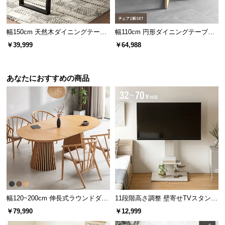
l
l
幅150cm 天然木ダイニングテーブ
幅110cm 円形ダイニングテーブル
ル 一枚板デザイン 4人掛け
チェア2脚セット
￥39,999
￥64,988
日々のリラックスタイムに
穏やかな木目のテーブルは、ゆったり読書したい時
あなたにおすすめの商品
やティータイムに最適です。
木の質感と機能性を両立した天板
天板には木の質感と美しい木目を活かすラッカー塗
装を施しました。
幅120~200cm 伸長式ラウンドダイ
11段階高さ調整 壁寄せTVスタンド
ニングテーブル 6人掛け 天然木突
キャスター付き 上下左右角度調節
￥79,990
￥12,999
板 美しい格子デザイン
機能