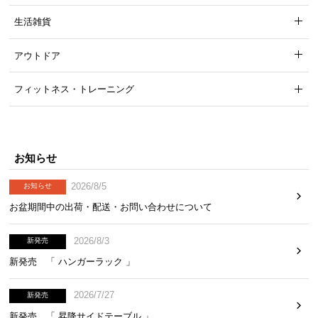
生活雑貨
アウトドア
フィットネス・トレーニング
テーブルの四隅を金具で固定
テーブルの四隅は裏から金具でしっかりと固定。ぐ
らつきにくくなり安定感が増しました。
お知らせ
2026/8/5
お知らせ
お盆期間中の出荷・配送・お問い合わせについて
2026/8/3
新発売
新発売 「 ハンガーラック 」
2026/7/27
新発売
新発売 「 昇降サイドテーブル 」