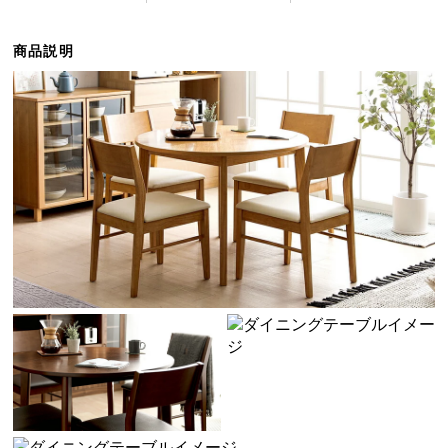
ら
探
商品説明
す
イ
ン
テ
リ
ア
テ
イ
ス
ト
か
ら
探
す