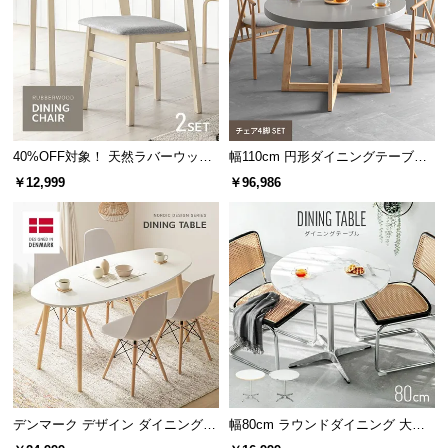
木目の素材感を最大限に引き出すため、カラーごと
サ
に最適な木材を厳選し採用しています。
ポ
ー
ト
40%OFF対象！ 天然ラバーウッド
幅110cm 円形ダイニングテーブル
お
製 ダイニングチェア2脚セット
チェア4脚セット
￥12,999
￥96,986
知
ら
せ
ブ
ロ
グ
ナチュラル
クセのない色合いと爽やかな木目が特徴のアッシュ
デンマーク デザイン ダイニングテ
幅80cm ラウンドダイニング 大理
企
業
ーブル
石調 無地ホワイト 丸テーブル 2人
材。北欧やナチュラルテイストに相性◎。