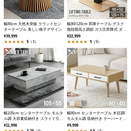
中
型
商
品
幅80cm 天然木突板 ラウンドセン
幅90/120cm 昇降テーブル デスク
人数に合わせて自然な距離を保てる
の
ターテーブル 美しい格子デザイン
無段階高さ調節 ガス圧昇降式 ダイ
ニング 高さ55~70cm
配
¥39,999
¥22,999
くっついたり離れたり、人数やシーンに合わせて心
5
（3）
5
（9）
地いい距離感を保てるフレキシブルなダイニングで
送
す。
に
つ
い
て
小
型
商
品
の
幅105cm センターテーブル モルタ
幅80cm センターテーブル 木目調/
配
ル調 大容量収納付き スライド引き
モルタル調 収納付き テーパードレ
送
出し2杯
ッグ
¥11,998
¥9,998
に
4.75
（4）
4.5
（2）