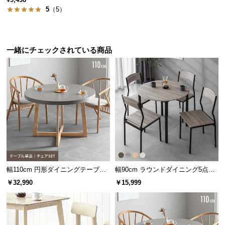
保
5
（5）
証
に
つ
い
一緒にチェックされている商品
て
会
員
規
約
に
突板とは
つ
い
合板などに薄くスライスした天然木を貼り付けた
板のこと。無垢材よりお手入れが簡単で、木目や
て
幅110cm 円形ダイニングテーブル
幅90cm ラウンドダイニング5点セ
天然木の風合いを楽しめるのが特徴です。
4人掛け
ット 4人掛け
￥32,990
￥15,999
お
客
こだわりの天板素材
様