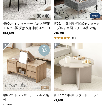
配置スペースの比較
経
路
長方形テーブル
円形テーブル
に
つ
幅90cm センターテーブル 大理石/
幅65cm 日本製 昇降式センターテ
い
モルタル調 天然木脚 収納スペース
ーブル 石目調 スチール脚 収納ス
て
ペース 高さ34~54.5cm
¥14,999
¥39,999
5
（2）
返
品・
キ
広いスペースが必要
省スペースでスッキリ
ャ
ン
セ
ル
に
天然木の質感が美しいデザイン
つ
い
天然木の風合いとあたたかみを感じる天板。素材感
て
幅85cm ドレッサーテーブル 収納
幅55cm 韓国風 ラウンドテーブル
にこだわった突板製法で仕上げています。
付
¥9,998
¥9,498