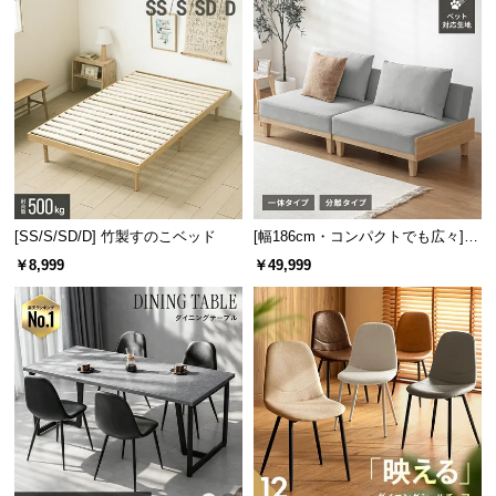
[SS/S/SD/D] 竹製すのこベッド
[幅186cm・コンパクトでも広々] 3
抜群の耐水性で水を零しても安心
人掛けソファベッド リクライニン
￥8,999
￥49,999
耐水性に優れた天板はお水を零しても染み込まず、
グ 天然木フレーム 北欧
サッと拭き取ることができるので食卓に最適です。