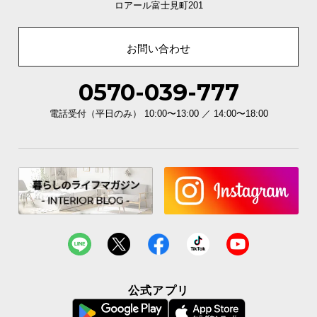
優しい丸みの面取り加工
ロアール富士見町201
木目の見た目も引き立てる「面取り加工」は、優し
い触り心地です。
お問い合わせ
0570-039-777
電話受付（平日のみ） 10:00〜13:00 ／ 14:00〜18:00
安心してリラックスできる耐久性
公式アプリ