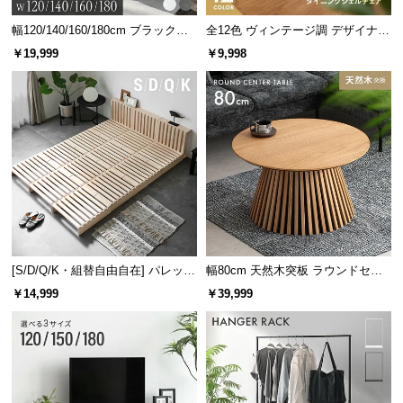
幅120/140/160/180cm ブラックフ
全12色 ヴィンテージ調 デザイナー
レーム ダイニング 大理石調 4人掛
ズシェルチェア
￥19,999
￥9,998
け
コンパクトながら使いやすいテーブル
テーブルはコンパクトで使いやすいサイズ感。2人暮
らしや、お子様が小さいご家庭にもオススメです。
[S/D/Q/K・組替自由自在] パレット
幅80cm 天然木突板 ラウンドセン
ベッド 8/12/16枚セット
ターテーブル 美しい格子デザイン
￥14,999
￥39,999