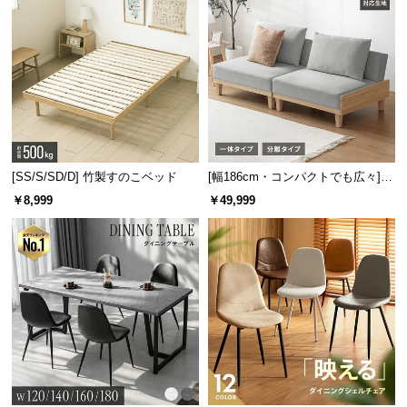
[SS/S/SD/D] 竹製すのこベッド
[幅186cm・コンパクトでも広々] 3
人掛けソファベッド リクライニン
￥8,999
￥49,999
グ 天然木フレーム 北欧