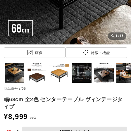
近
チ
ェ
ッ
ク
し
1
/
18
た
ア
画像
特徴・機能
イ
テ
ム
商品番号
zf05
特
集
幅68cm 全2色 センターテーブル ヴィンテージタ
一
イプ
覧
¥
8,999
税込
人