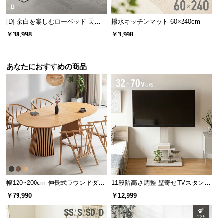
[D] 余白を楽しむローベッド 天然
撥水キッチンマット 60×240cm
木調 ステージベッド マットレス付
￥38,998
￥3,998
き
あなたにおすすめの商品
幅120~200cm 伸長式ラウンドダイ
11段階高さ調整 壁寄せTVスタンド
ニングテーブル 6人掛け 天然木突
キャスター付き 上下左右角度調節
￥79,990
￥12,999
板 美しい格子デザイン
機能