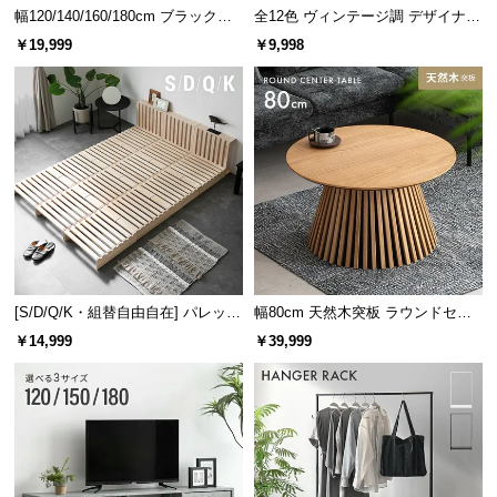
幅120/140/160/180cm ブラックフ
全12色 ヴィンテージ調 デザイナー
レーム ダイニング 大理石調 4人掛
ズシェルチェア
￥19,999
￥9,998
け
[S/D/Q/K・組替自由自在] パレット
幅80cm 天然木突板 ラウンドセン
ベッド 8/12/16枚セット
ターテーブル 美しい格子デザイン
￥14,999
￥39,999