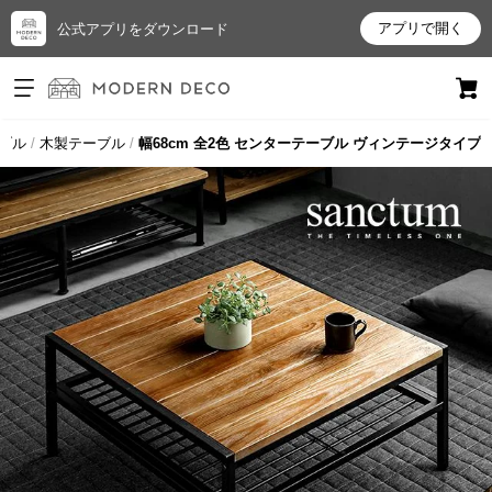
アプリで開く
公式アプリをダウンロード
ログイン
新規会員登録
ブル
木製テーブル
幅68cm 全2色 センターテーブル ヴィンテージタイプ
お
気
に
入
り
ア
イ
テ
ム
最