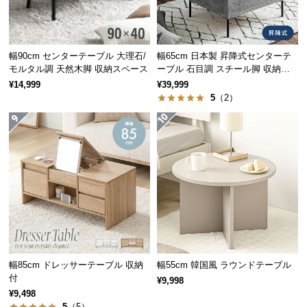
保
証
に
つ
幅90cm センターテーブル 大理石/
幅65cm 日本製 昇降式センターテ
い
モルタル調 天然木脚 収納スペース
ーブル 石目調 スチール脚 収納ス
ペース 高さ34~54.5cm
て
¥14,999
¥39,999
5
（2）
会
員
規
約
に
つ
い
て
幅85cm ドレッサーテーブル 収納
幅55cm 韓国風 ラウンドテーブル
お
付
¥9,998
客
¥9,498
様
5
（5）