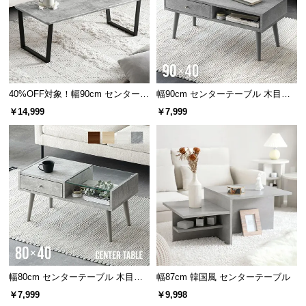
情
報
©
M
O
D
40%OFF対象！幅90cm センターテ
幅90cm センターテーブル 木目調/
E
ーブル 大理石/モルタル調 スクエ
モルタル調
￥14,999
￥7,999
アレッグ 安心面取り加工
R
N
D
E
C
O
C
o.,
L
t
幅80cm センターテーブル 木目調/
幅87cm 韓国風 センターテーブル
d.
モルタル調
A
￥7,999
￥9,998