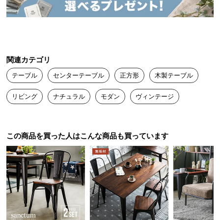
送
料
に
つ
い
関連カテゴリ
て
テーブル
センターテーブル
正方形
木製テーブル
大
リビング
ナチュラル
モダン
ヴィンテージ
型
商
品
の
この商品を買った人はこんな商品も買っています
配
送
に
つ
い
て