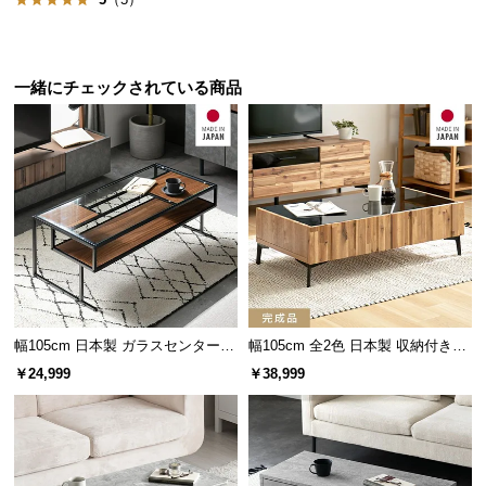
サ
ポ
ー
一緒にチェックされている商品
ト
お
知
ら
せ
ブ
幅105cm 日本製 ガラスセンターテ
幅105cm 全2色 日本製 収納付きセ
ロ
ーブル
ンターテーブル TCT-008
￥24,999
￥38,999
グ
企
業