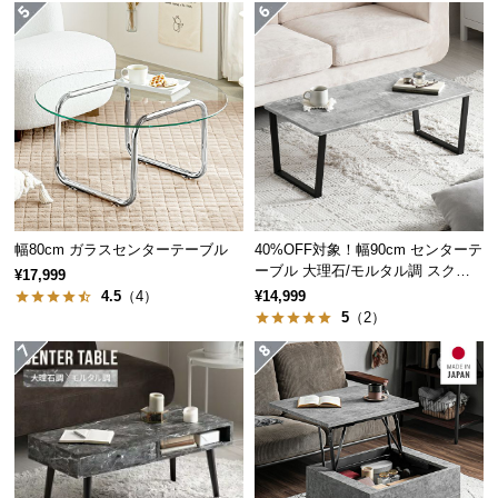
経
路
に
つ
い
て
返
品・
キ
幅80cm ガラスセンターテーブル
40%OFF対象！幅90cm センターテ
ーブル 大理石/モルタル調 スクエ
ャ
¥17,999
アレッグ 安心面取り加工
4.5
（4）
¥14,999
ン
5
（2）
セ
ル
に
つ
い
て