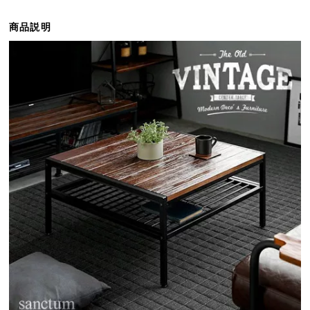
ら
探
商品説明
す
イ
ン
テ
リ
ア
テ
イ
ス
ト
か
ら
探
す