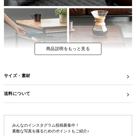
イ
ン
テ
リ
ア
コ
商品説明をもっと見る
ー
デ
ィ
ネ
サイズ・素材
ー
ト
送料について
か
ら
探
す
みんなのインスタグラム投稿募集中！
素敵な写真を撮るためのポイントもご紹介♪