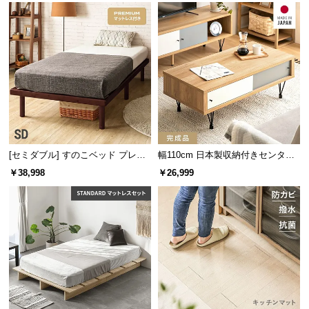
l
l
[セミダブル] すのこベッド プレミ
幅110cm 日本製収納付きセンター
アムマットレス付き
テーブル TCT-007
￥38,998
￥26,999