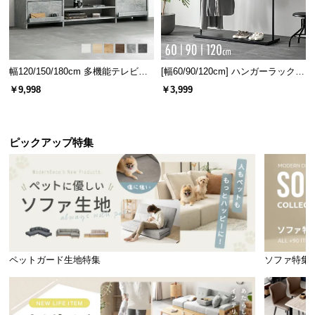
幅120/150/180cm 多機能テレビボ
[幅60/90/120cm] ハンガーラック
ード 木目/石目調 オープン収納・
スチール 4段階高さ調節 サイドフ
￥9,998
￥3,999
引き出し収納付き
ック オープンラック シンプル
ピックアップ特集
ペットガード生地特集
ソファ特集