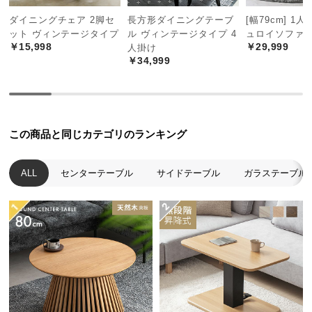
中
ダイニングチェア 2脚セ
長方形ダイニングテーブ
[幅79cm] 1
型
ット ヴィンテージタイプ
ル ヴィンテージタイプ 4
ュロイソファ
商
￥15,998
￥29,999
人掛け
品
￥34,999
の
配
送
に
つ
この商品と同じカテゴリのランキング
い
て
ALL
センターテーブル
サイドテーブル
ガラステーブル
小
型
商
品
の
配
送
に