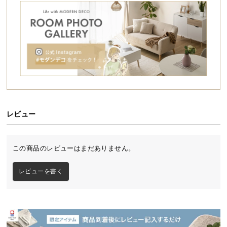
シ
ョ
ッ
ピ
ン
グ
ガ
イ
ド
レビュー
お
支
払
この商品のレビューはまだありません。
い
に
レビューを書く
つ
い
て
配