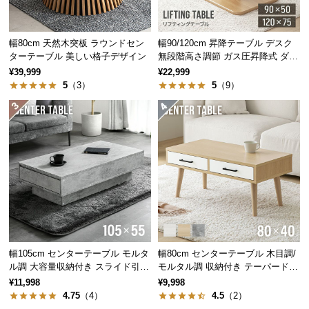
つ
い
幅80cm 天然木突板 ラウンドセン
幅90/120cm 昇降テーブル デスク
て
ターテーブル 美しい格子デザイン
無段階高さ調節 ガス圧昇降式 ダイ
ニング 高さ55~70cm
¥39,999
¥22,999
開
5
（3）
5
（9）
梱
設
置
サ
ー
ビ
ス
に
つ
い
幅105cm センターテーブル モルタ
幅80cm センターテーブル 木目調/
て
ル調 大容量収納付き スライド引き
モルタル調 収納付き テーパードレ
出し2杯
ッグ
¥11,998
¥9,998
搬
4.75
（4）
4.5
（2）
入