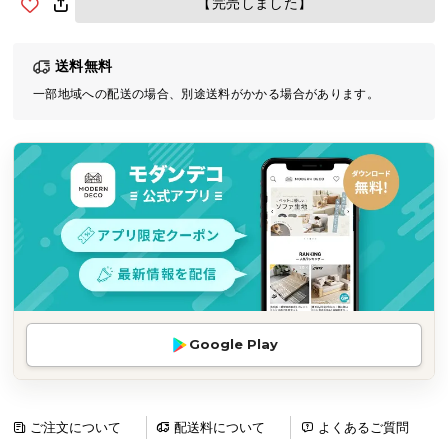
【完売しました】
気
ア
送料無料
イ
テ
一部地域への配送の場合、別途送料がかかる場合があります。
ム
ラ
ン
キ
ン
グ
商
品
Google Play
カ
テ
ゴ
リ
ご注文について
配送料について
よくあるご質問
か