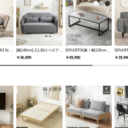
3.5c
[幅140cm] 2人掛けベロアボ
50%OFF対象！幅120cm
50%OF
ックスソファ
傷/熱/汚れに強い セラミッ
人掛け
￥36,999
￥49,990
￥39,99
ク製センターテーブル 大理
石/モルタル調 300℃耐熱