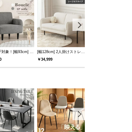
F対象！[幅93cm] 1
[幅128cm] 2人掛けストレー
[幅95cm] 1人掛けソファ
ソファ
トソファ シープボアタイプ
0
￥34,999
￥39,980