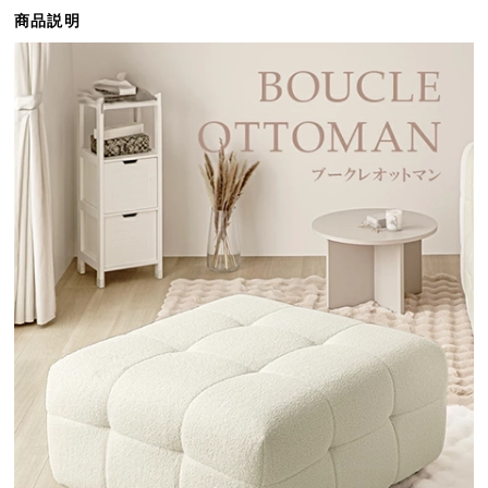
ら
商品説明
探
す
イ
ン
テ
リ
ア
テ
イ
ス
ト
か
ら
探
す