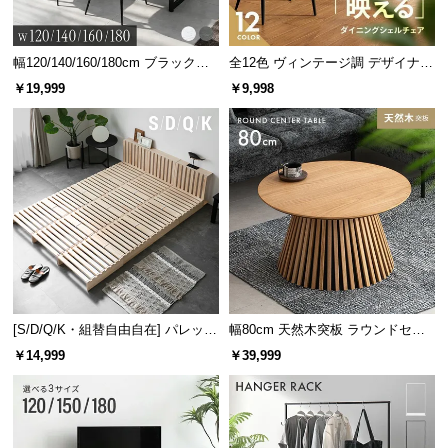
サ
ポ
幅120/140/160/180cm ブラックフ
全12色 ヴィンテージ調 デザイナー
ー
レーム ダイニング 大理石調 4人掛
ズシェルチェア
￥19,999
￥9,998
ト
け
お
知
ら
せ
ブ
ロ
[S/D/Q/K・組替自由自在] パレット
幅80cm 天然木突板 ラウンドセン
グ
ベッド 8/12/16枚セット
ターテーブル 美しい格子デザイン
￥14,999
￥39,999
企
業