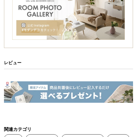
シ
ョ
ッ
ピ
ン
グ
ガ
イ
ド
レビュー
お
支
払
い
に
つ
い
て
関連カテゴリ
配