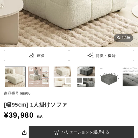
近
チ
ェ
ッ
ク
し
1
/
20
た
ア
画像
特徴・機能
イ
テ
ム
商品番号
bns06
特
集
[幅95cm] 1人掛けソファ
一
¥
39,980
覧
税込
バリエーションを選択する
人