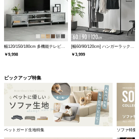
情
報
©
M
O
D
幅120/150/180cm 多機能テレビボ
[幅60/90/120cm] ハンガーラック
E
ード 木目/石目調 オープン収納・
スチール 4段階高さ調節 サイドフ
￥9,998
￥3,999
R
引き出し収納付き
ック オープンラック シンプル
N
D
E
ピックアップ特集
C
O
C
o.,
L
t
d.
ペットガード生地特集
ソファ特集
A