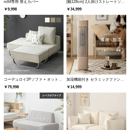
rx04専用 替えカバー
[幅128cm] 2人掛けストレートソフ
つ
ァ シープボアタイプ
￥9,998
￥34,999
い
て
開
梱
設
置
サ
ー
ビ
コーデュロイ2Pソファ + オットマ
加湿機能付き セラミックファンヒ
ス
ン
ーター
に
￥79,998
￥14,999
つ
い
て
搬
入