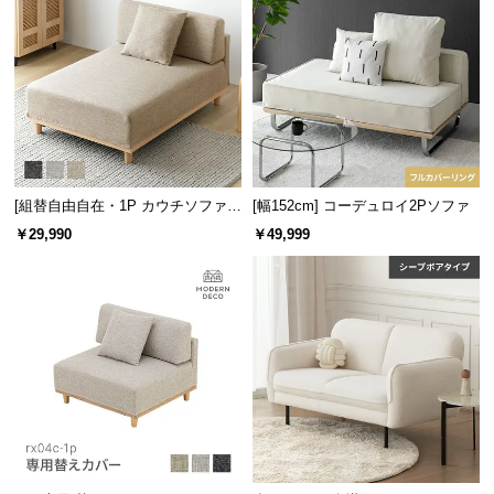
中
型
商
品
の
配
送
に
[組替自由自在・1P カウチソファ]
[幅152cm] コーデュロイ2Pソファ
つ
モジュールソファ アームレス 天然
￥29,990
￥49,999
い
木脚 洗えるカバー
て
小
型
商
品
の
配
送
に