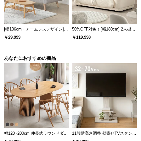
経
路
に
つ
[幅136cm・アームレスデザイン]
50%OFF対象！[幅180cm] 2人掛け
い
北欧調 2人掛けソファ シープボア
ソファ
￥29,999
￥119,998
て
生地
返
あなたにおすすめの商品
品・
キ
ャ
ン
セ
ル
に
つ
い
て
幅120~200cm 伸長式ラウンドダイ
11段階高さ調整 壁寄せTVスタンド
ニングテーブル 6人掛け 天然木突
キャスター付き 上下左右角度調節