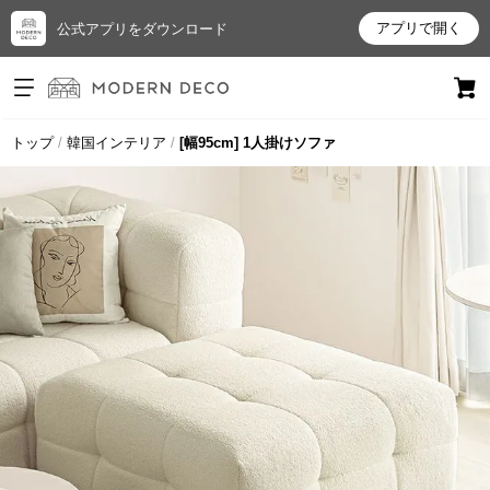
アプリで開く
公式アプリをダウンロード
ログイン
新規会員登録
トップ
韓国インテリア
[幅95cm] 1人掛けソファ
お
気
に
入
り
ア
イ
テ
ム
最