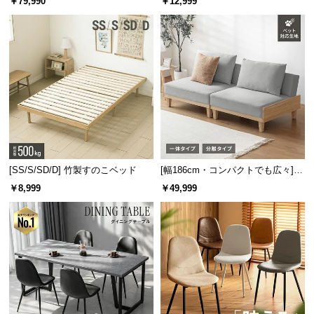
￥79,990
￥12,999
保
板 美しい格子デザイン
機能
証
に
つ
い
て
会
員
規
約
[SS/S/SD/D] 竹製すのこベッド
[幅186cm・コンパクトでも広々] 3
に
人掛けソファベッド リクライニン
￥8,999
￥49,999
グ 天然木フレーム 北欧
つ
い
て
お
客
様