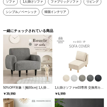
ソファ
1人掛けソファ
ファブリックソファ
リビング
送
料
シンプル／ベーシック
韓国インテリア
に
つ
い
一緒にチェックされている商品
て
大
型
商
品
の
配
送
に
つ
50%OFF対象！[幅93cm] 1人掛け
1人掛けソファrx03専用 交換用カバ
い
ソファ
ー
￥39,990
￥6,999
て