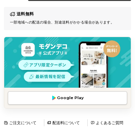
気
送料無料
ア
イ
一部地域への配送の場合、別途送料がかかる場合があります。
テ
ム
ラ
ン
キ
ン
グ
商
Google Play
品
カ
テ
ゴ
ご注文について
配送料について
よくあるご質問
リ
か