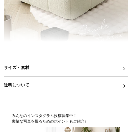
イ
ン
テ
リ
ア
コ
ー
デ
ィ
サイズ・素材
ネ
ー
ト
送料について
か
ら
探
す
みんなのインスタグラム投稿募集中！
素敵な写真を撮るためのポイントもご紹介♪