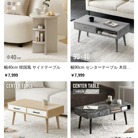
中
型
商
品
の
配
送
に
つ
い
幅40cm 韓国風 サイドテーブル
幅90cm センターテーブル 木目調/
モルタル調
て
￥7,999
￥7,999
小
型
商
品
の
配
送
に