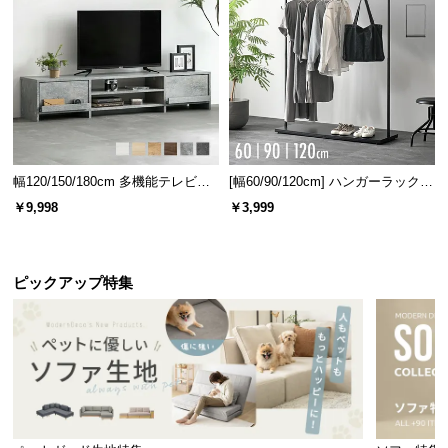
情
報
©
M
O
D
E
R
幅120/150/180cm 多機能テレビボ
[幅60/90/120cm] ハンガーラック
N
ード 木目/石目調 オープン収納・
スチール 4段階高さ調節 サイドフ
￥9,998
￥3,999
引き出し収納付き
ック オープンラック シンプル
D
E
C
ピックアップ特集
O
C
o.,
L
t
d.
A