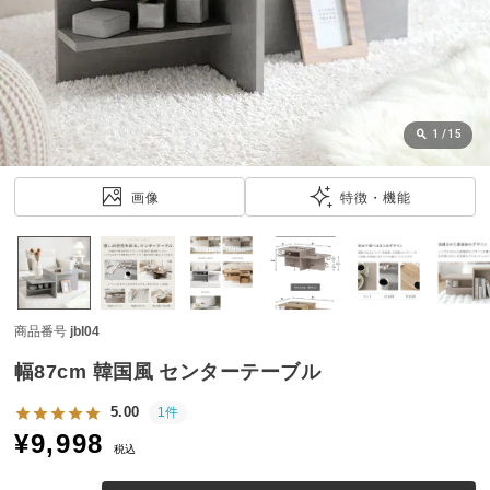
近
チ
ェ
ッ
ク
し
1
/
15
た
ア
画像
特徴・機能
イ
テ
ム
商品番号
jbl04
特
集
幅87cm 韓国風 センターテーブル
一
覧
5.00
1件
¥
9,998
税込
人