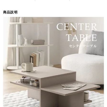
ら
探
商品説明
す
イ
ン
テ
リ
ア
テ
イ
ス
ト
か
ら
探
す