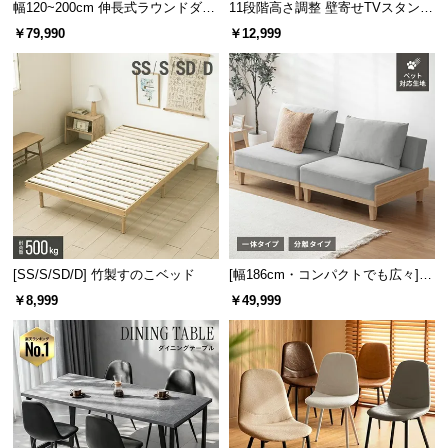
保
幅120~200cm 伸長式ラウンドダイ
11段階高さ調整 壁寄せTVスタンド
ニングテーブル 6人掛け 天然木突
キャスター付き 上下左右角度調節
証
￥79,990
￥12,999
板 美しい格子デザイン
機能
に
つ
い
て
会
員
規
約
に
[SS/S/SD/D] 竹製すのこベッド
[幅186cm・コンパクトでも広々] 3
つ
人掛けソファベッド リクライニン
￥8,999
￥49,999
い
グ 天然木フレーム 北欧
て
お
客
様