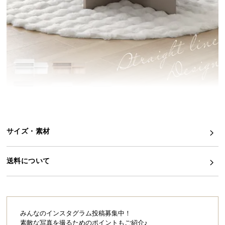
イ
ン
テ
リ
ア
コ
ー
デ
ィ
ネ
サイズ・素材
ー
ト
か
送料について
ら
探
す
みんなのインスタグラム投稿募集中！
素敵な写真を撮るためのポイントもご紹介♪