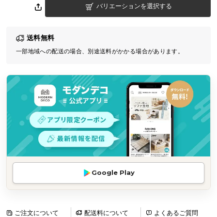
バリエーションを選択する
気
ア
イ
送料無料
テ
一部地域への配送の場合、別途送料がかかる場合があります。
ム
ラ
ン
キ
ン
グ
商
品
カ
Google Play
テ
ゴ
リ
か
ご注文について
配送料について
よくあるご質問