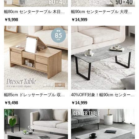
つ
幅80cm センターテーブル 木目調/
幅90cm センターテーブル 大理石/
い
モルタル調 収納付き テーパードレ
モルタル調 天然木脚 収納スペース
￥9,998
￥14,999
て
ッグ
開
梱
設
置
サ
ー
ビ
ス
に
幅85cm ドレッサーテーブル 収納
40%OFF対象！幅90cm センターテ
つ
付
ーブル 大理石/モルタル調 スクエ
￥9,498
￥14,999
アレッグ 安心面取り加工
い
て
搬
入