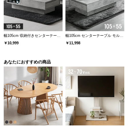
経
路
に
つ
い
幅105cm 収納付きセンターテーブ
幅105cm センターテーブル モルタ
て
ル
ル調 大容量収納付き スライド引き
￥10,999
￥11,998
出し2杯
返
品・
あなたにおすすめの商品
キ
ャ
ン
セ
ル
に
つ
い
て