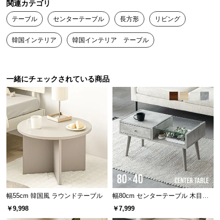
関連カテゴリ
送
テーブル
センターテーブル
長方形
リビング
料
に
韓国インテリア
韓国インテリア テーブル
つ
い
て
一緒にチェックされている商品
大
型
商
品
の
配
送
に
つ
い
幅55cm 韓国風 ラウンドテーブル
幅80cm センターテーブル 木目調/
て
モルタル調
￥9,998
￥7,999