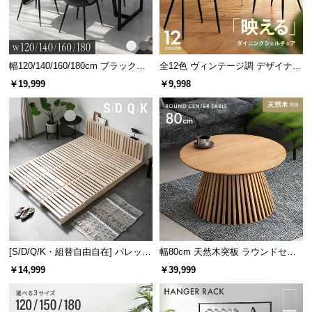
サ
ポ
ー
ト
幅120/140/160/180cm ブラックフ
全12色 ヴィンテージ調 デザイナー
レーム ダイニング 大理石調 4人掛
ズシェルチェア
￥19,999
￥9,998
け
お
知
ら
せ
ブ
ロ
グ
[S/D/Q/K・組替自由自在] パレット
幅80cm 天然木突板 ラウンドセン
ベッド 8/12/16枚セット
ターテーブル 美しい格子デザイン
￥14,999
￥39,999
企
業