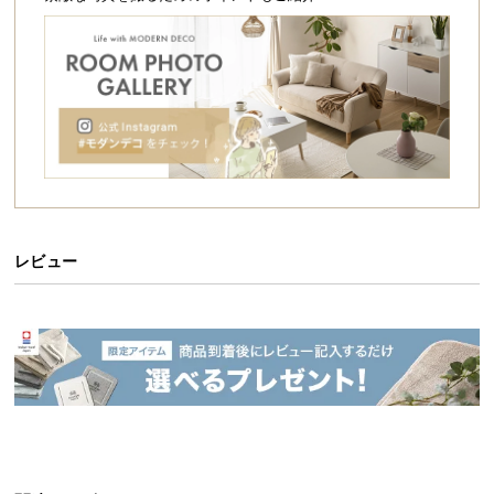
シ
ョ
ッ
ピ
ン
グ
ガ
イ
ド
お
レビュー
支
払
い
に
つ
い
て
配