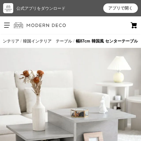
アプリで開く
公式アプリをダウンロード
ログイン
新規会員登録
インテリア
韓国インテリア テーブル
幅87cm 韓国風 センターテーブル
お
気
に
入
り
ア
イ
テ
ム
最