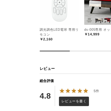
調光調色LED電球 専用リ
ds-005専用 オ
￥14,999
モコン
￥2,160
レビュー
総合評価
5件
4.8
レビューを書く