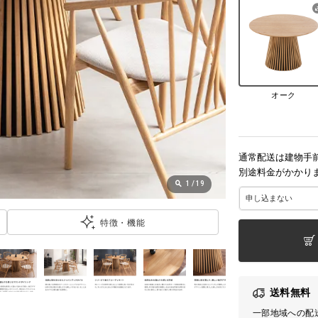
オーク
通常配送は建物手
別途料金がかかり
1
/
19
特徴・機能
送料無料
一部地域への配