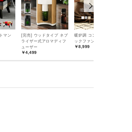
ットマン
[完売] ウッドタイプ ネブ
暖炉調 コンパクトセラミ
3
ライザー式アロマディフ
ックファンヒーター
機
￥8,999
￥
ューザー
￥4,499