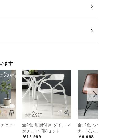
ーブル脚
Xライン。置くだけでお部屋のちょっとし
います
グチェア
全2色 肘掛付き ダイニン
全12色 ウッド調 デザイ
デ
グチェア 2脚セット
ナーズシェルチェア
ウ
￥12,999
￥9,998
ブ