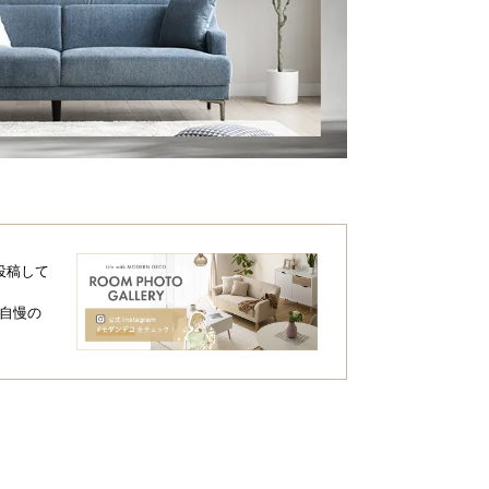
投稿して
自慢の
奥行き
高さ
約80㎝
約73.5㎝