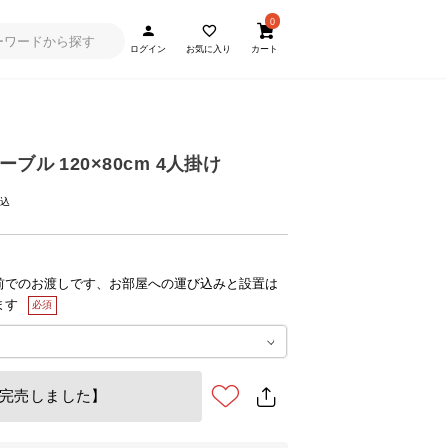
0
ログイン
お気に入り
カート
ブル 120×80cm 4人掛け
前でのお渡しです、お部屋への運び込みと設置は
ます
完売しました】