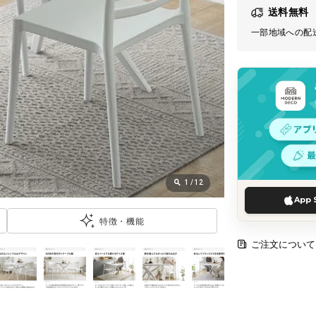
送料無料
一部地域への配
1
/
12
App 
特徴・機能
ご注文について