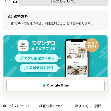
【完売しました】
気
ア
送料無料
イ
テ
一部地域への配送の場合、別途送料がかかる場合があります。
ム
ラ
ン
キ
ン
グ
商
品
Google Play
カ
テ
ゴ
リ
ご注文について
配送料について
よくあるご質問
か