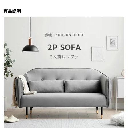
ら
探
商品説明
す
イ
ン
テ
リ
ア
テ
イ
ス
ト
か
ら
探
す