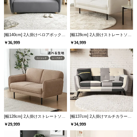
つ
い
て
[幅140cm] 2人掛けベロアボックス
[幅128cm] 2人掛けストレートソフ
開
ソファ
ァ シープボアタイプ
梱
￥36,999
￥34,999
設
置
サ
ー
ビ
ス
に
つ
い
て
[幅128cm] 2人掛けストレートソフ
[幅137cm] 2人掛けマルチカラーソ
ァ
ファ
￥29,999
￥34,999
搬
入