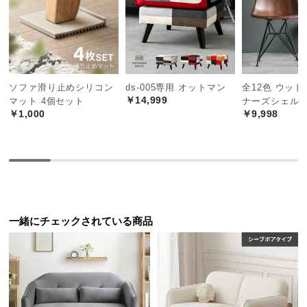
中
型
商
品
の
配
ソファ滑り止めシリコン
ds-005専用 オットマン
全12色 ウッド
￥14,999
送
マット 4個セット
ナーズシェル
￥1,000
￥9,998
に
つ
い
て
小
型
一緒にチェックされている商品
商
品
の
配
送
に