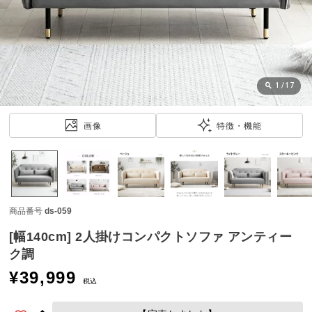
近
チ
ェ
ッ
ク
し
1
/
17
た
ア
画像
特徴・機能
イ
テ
ム
商品番号
ds-059
特
集
[幅140cm] 2人掛けコンパクトソファ アンティー
一
ク調
覧
¥
39,999
税込
人