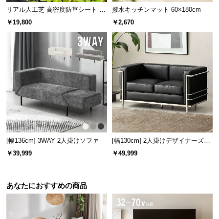
保
リアル人工芝 高密度防草シート 2×
撥水キッチンマット 60×180cm
証
100m
￥19,800
￥2,670
に
つ
い
て
会
員
規
約
に
つ
[幅136cm] 3WAY 2人掛けソファ
[幅130cm] 2人掛けデザイナーズソ
い
ファ ル・コルビジェ LC2 名作 リ
￥39,999
￥49,999
プロダクト
て
あなたにおすすめの商品
お
客
様