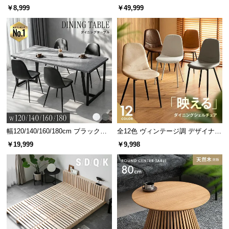
人掛けソファベッド リクライニン
情
￥8,999
￥49,999
報
グ 天然木フレーム 北欧
©
M
O
D
E
R
N
D
E
幅120/140/160/180cm ブラックフ
全12色 ヴィンテージ調 デザイナー
C
レーム ダイニング 大理石調 4人掛
ズシェルチェア
￥19,999
￥9,998
O
け
C
o.,
L
t
d.
A