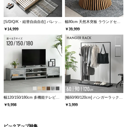
l
l
[S/D/Q/K・組替自由自在] パレット
幅80cm 天然木突板 ラウンドセン
ベッド 8/12/16枚セット
ターテーブル 美しい格子デザイン
￥14,999
￥39,999
幅120/150/180cm 多機能テレビボ
[幅60/90/120cm] ハンガーラック
ード 木目/石目調 オープン収納・
スチール 4段階高さ調節 サイドフ
￥9,998
￥3,999
引き出し収納付き
ック オープンラック シンプル
ピックアップ特集