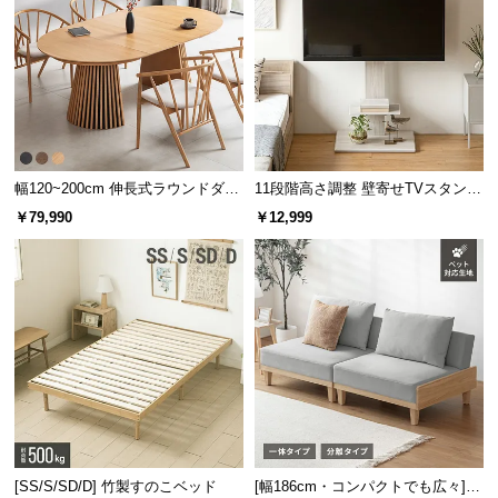
サ
ポ
ー
ト
お
幅120~200cm 伸長式ラウンドダイ
11段階高さ調整 壁寄せTVスタンド
知
ニングテーブル 6人掛け 天然木突
キャスター付き 上下左右角度調節
￥79,990
￥12,999
ら
板 美しい格子デザイン
機能
せ
ブ
ロ
グ
企
[SS/S/SD/D] 竹製すのこベッド
[幅186cm・コンパクトでも広々] 3
業