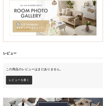
シ
ョ
ッ
ピ
ン
グ
ガ
イ
ド
レビュー
お
支
払
この商品のレビューはまだありません。
い
に
レビューを書く
つ
い
て
配