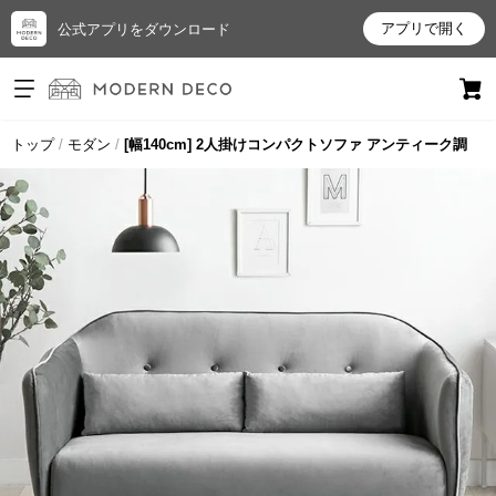
アプリで開く
公式アプリをダウンロード
ログイン
新規会員登録
トップ
モダン
[幅140cm] 2人掛けコンパクトソファ アンティーク調
お
気
に
入
り
ア
イ
テ
ム
最