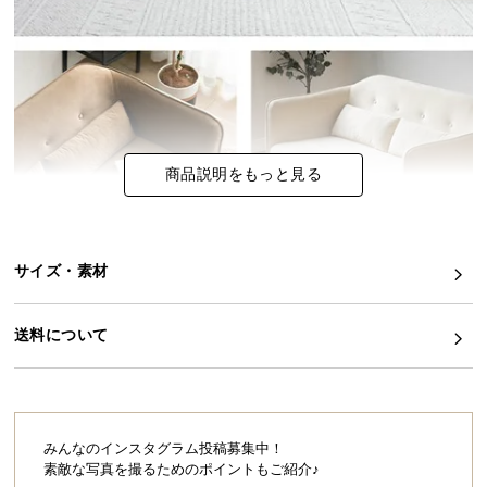
イ
ン
テ
リ
ア
コ
商品説明をもっと見る
ー
デ
ィ
ネ
サイズ・素材
ー
ト
送料について
か
ら
探
す
みんなのインスタグラム投稿募集中！
素敵な写真を撮るためのポイントもご紹介♪