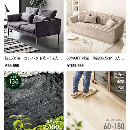
経
路
に
つ
い
て
返
品・
[幅153cm・コンパクト広々] 2人掛
50%OFF対象！[幅206.5cm] 3人掛
けモダンソファ ブラックスチール
けソファ
キ
￥35,998
￥129,989
脚 ホテルライク 高級感
ャ
ン
セ
ル
に
つ
い
て