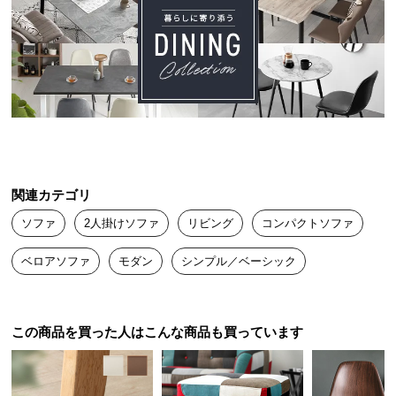
送
料
に
つ
い
て
大
型
関連カテゴリ
商
品
ソファ
2人掛けソファ
リビング
コンパクトソファ
の
配
ベロアソファ
モダン
シンプル／ベーシック
送
に
つ
この商品を買った人はこんな商品も買っています
い
て