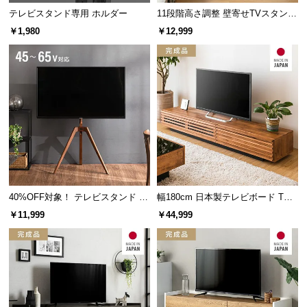
保
テレビスタンド専用 ホルダー
11段階高さ調整 壁寄せTVスタンド
証
キャスター付き 上下左右角度調節
￥1,980
￥12,999
に
機能
つ
い
て
会
員
規
約
に
つ
40%OFF対象！ テレビスタンド ま
幅180cm 日本製テレビボード TOT-
い
るで絵画のように美しく置ける 三
002-1
￥11,999
￥44,999
脚タイプ 45~65v型対応
て
お
客
様