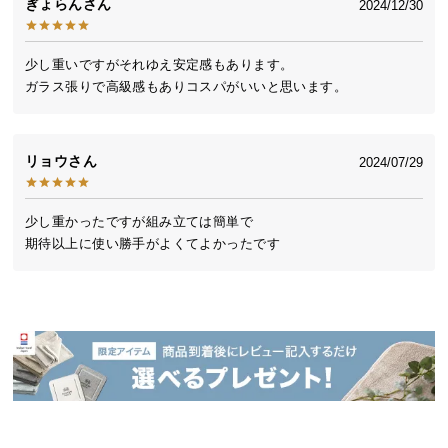
ぎょらん
2024/12/30
送
料
に
少し重いですがそれゆえ安定感もあります。

つ
ガラス張りで高級感もありコスパがいいと思います。
い
て
リョウ
2024/07/29
大
型
少し重かったですが組み立ては簡単で

商
期待以上に使い勝手がよくてよかったです
品
の
配
送
に
つ
い
て