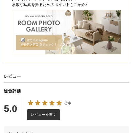
シ
素敵な写真を撮るためのポイントもご紹介♪
ョ
ッ
ピ
ン
グ
ガ
イ
ド
お
支
レビュー
払
い
総合評価
に
2件
つ
5.0
い
レビューを書く
て
配