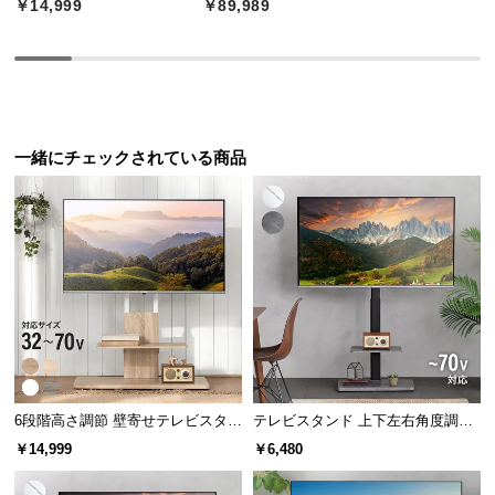
￥14,999
￥89,989
つ
い
て
開
梱
一緒にチェックされている商品
設
置
サ
ー
ビ
ス
に
つ
い
て
6段階高さ調節 壁寄せテレビスタン
テレビスタンド 上下左右角度調節
ド キャスター付き 左右角度調節機
32~70V対応
￥14,999
￥6,480
搬
能
入