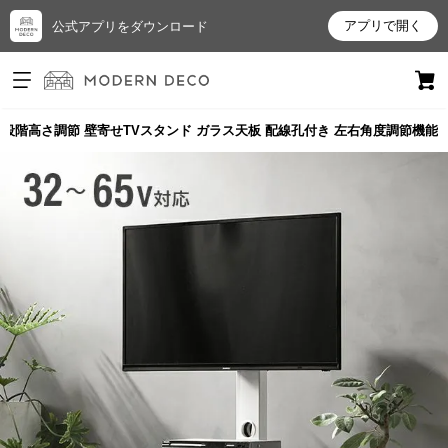
アプリで開く
公式アプリをダウンロード
ログイン
新規会員登録
3段階高さ調節 壁寄せTVスタンド ガラス天板 配線孔付き 左右角度調節機能
お
気
に
入
り
ア
イ
テ
ム
最