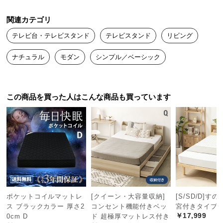
中
型
関連カテゴリ
商
テレビ台・テレビスタンド
テレビスタンド
リビング
品
の
ナチュラル
モダン
シンプル／ベーシック
配
送
に
つ
この商品を買った人はこんな商品も買っています
い
て
小
型
商
品
の
ポケットコイルマットレ
[クイーン・大容量収納]
[S/SD/D]す
配
ス ブラックカラー 厚さ2
コンセント機能付きベッ
宮付きタイプ
送
￥17,999
0cm D
ド 超極厚マットレス付き
に