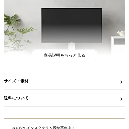
イ
ン
テ
リ
ア
コ
ー
商品説明をもっと見る
デ
ィ
ネ
ー
サイズ・素材
ト
か
ら
送料について
探
す
みんなのインスタグラム投稿募集中！