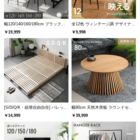
l
l
幅120/140/160/180cm ブラックフ
全12色 ヴィンテージ調 デザイナー
レーム ダイニング 大理石調 4人掛
ズシェルチェア
￥19,999
￥9,998
け
[S/D/Q/K・組替自由自在] パレット
幅80cm 天然木突板 ラウンドセン
ベッド 8/12/16枚セット
ターテーブル 美しい格子デザイン
￥14,999
￥39,999