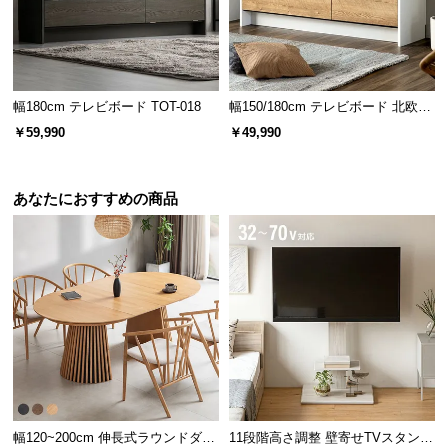
サ
ポ
ー
ト
幅180cm テレビボード TOT-018
幅150/180cm テレビボード 北欧デ
ザイン 収納付き TOT-018
￥59,990
￥49,990
お
知
あなたにおすすめの商品
ら
せ
ブ
ロ
グ
企
幅120~200cm 伸長式ラウンドダイ
11段階高さ調整 壁寄せTVスタンド
業