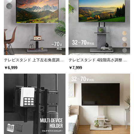
経
路
に
つ
い
て
返
品・
テレビスタンド 上下左右角度調節
テレビスタンド 4段階高さ調整 上
32~70V対応
下左右角度調節 32~70V対応
キ
￥6,999
￥7,999
ャ
ン
セ
ル
に
つ
い
て