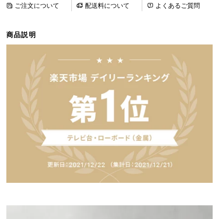
ご注文について
配送料について
よくあるご質問
ら
探
す
商品説明
イ
ン
テ
リ
ア
テ
イ
ス
ト
か
ら
探
す