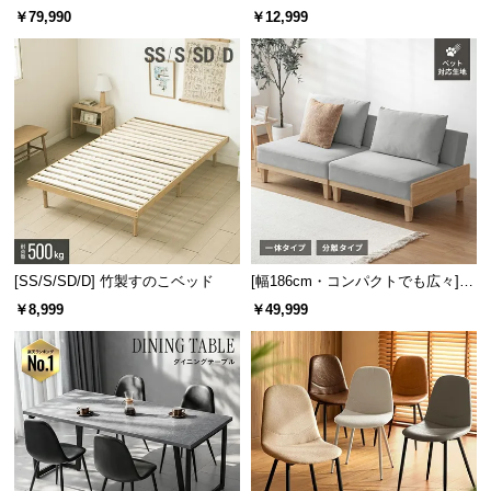
ニングテーブル 6人掛け 天然木突
キャスター付き 上下左右角度調節
情
￥79,990
￥12,999
報
板 美しい格子デザイン
機能
©
M
O
D
E
R
N
D
E
[SS/S/SD/D] 竹製すのこベッド
[幅186cm・コンパクトでも広々] 3
C
人掛けソファベッド リクライニン
￥8,999
￥49,999
O
グ 天然木フレーム 北欧
C
o.,
L
t
d.
A