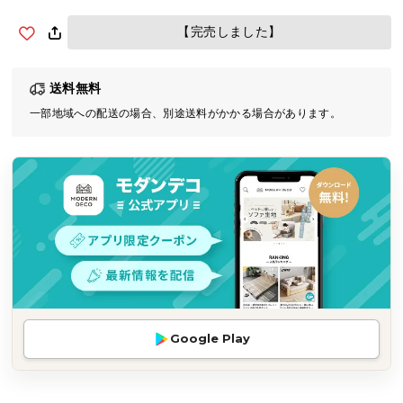
気
【完売しました】
ア
イ
テ
送料無料
ム
一部地域への配送の場合、別途送料がかかる場合があります。
ラ
ン
キ
ン
グ
商
品
カ
テ
Google Play
ゴ
リ
か