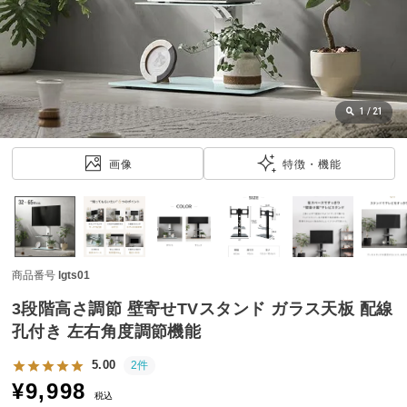
近
チ
ェ
ッ
ク
し
1
/
21
た
ア
画像
特徴・機能
イ
テ
ム
商品番号
lgts01
特
集
3段階高さ調節 壁寄せTVスタンド ガラス天板 配線
一
孔付き 左右角度調節機能
覧
5.00
2件
¥
9,998
税込
人