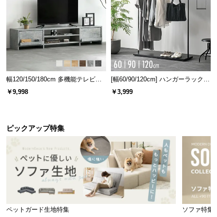
幅120/150/180cm 多機能テレビボ
[幅60/90/120cm] ハンガーラック
ード 木目/石目調 オープン収納・
スチール 4段階高さ調節 サイドフ
￥9,998
￥3,999
引き出し収納付き
ック オープンラック シンプル
ピックアップ特集
ペットガード生地特集
ソファ特集