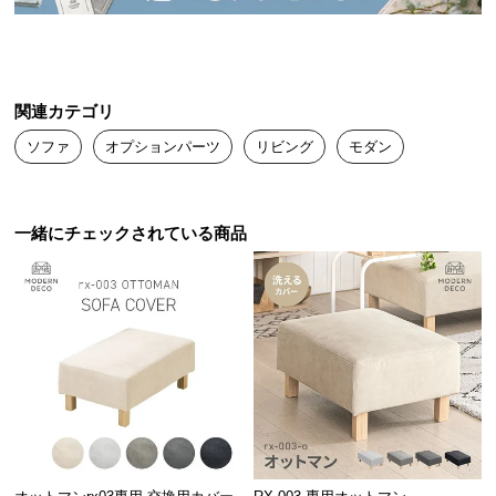
送
料
に
つ
関連カテゴリ
い
て
ソファ
オプションパーツ
リビング
モダン
大
型
一緒にチェックされている商品
商
品
の
配
送
に
つ
い
て