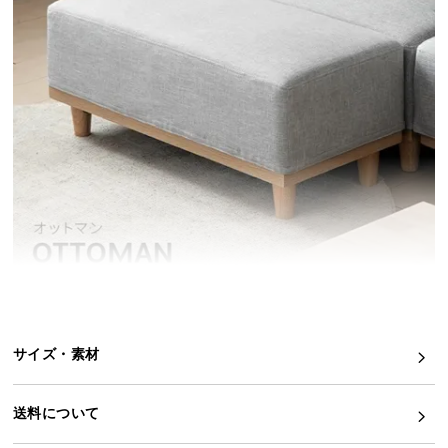
イ
ン
テ
リ
ア
コ
ー
デ
ィ
ネ
ー
ト
か
ら
サイズ・素材
探
す
送料について