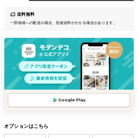
気
送料無料
ア
イ
一部地域への配送の場合、別途送料がかかる場合があります。
テ
ム
ラ
ン
キ
ン
グ
商
Google Play
品
カ
テ
ゴ
オプションはこちら
リ
か