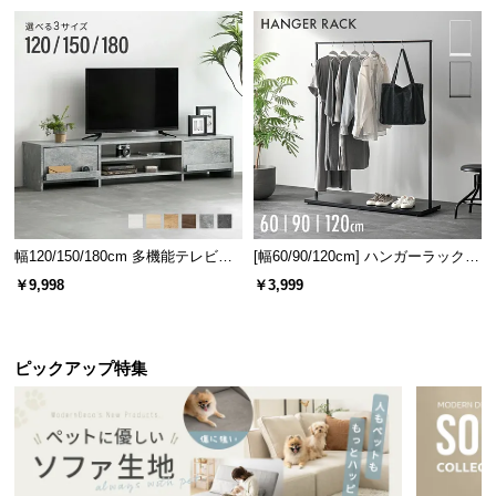
情
報
©
M
O
D
E
R
N
D
幅120/150/180cm 多機能テレビボ
[幅60/90/120cm] ハンガーラック
E
ード 木目/石目調 オープン収納・
スチール 4段階高さ調節 サイドフ
￥9,998
￥3,999
C
引き出し収納付き
ック オープンラック シンプル
O
C
ピックアップ特集
o.,
L
t
d.
A