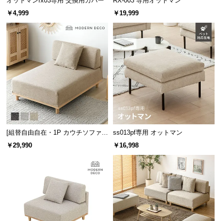
オットマンrx03専用 交換用カバー
RX-003 専用オットマン
中
￥4,999
￥19,999
型
商
品
の
配
送
に
つ
い
て
[組替自由自在・1P カウチソファ]
ss013pf専用 オットマン
小
モジュールソファ アームレス 天然
￥29,990
￥16,998
木脚 洗えるカバー
型
商
品
の
配
送
に