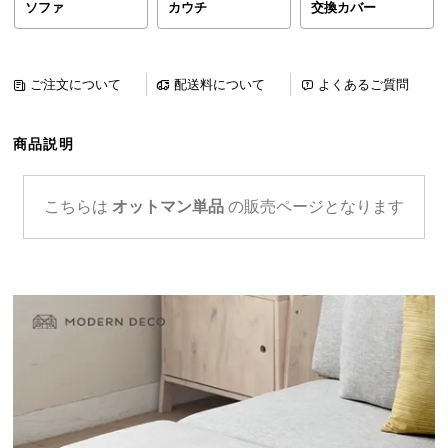
ソファ
カウチ
交換カバー
ら
探
す
ご注文について
配送料について
よくあるご質問
イ
商品説明
ン
テ
リ
こちらは
オットマン単品
の販売ページとなります
ア
テ
イ
ス
ト
か
ら
探
す