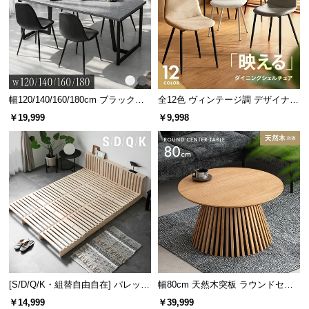
サ
ポ
ー
ト
幅120/140/160/180cm ブラックフ
全12色 ヴィンテージ調 デザイナー
お
レーム ダイニング 大理石調 4人掛
ズシェルチェア
￥19,999
￥9,998
け
知
ら
せ
ブ
ロ
グ
[S/D/Q/K・組替自由自在] パレット
幅80cm 天然木突板 ラウンドセン
企
ベッド 8/12/16枚セット
ターテーブル 美しい格子デザイン
￥14,999
￥39,999
業