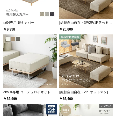
つ
い
て
rx04専用 替えカバー
[組替自由自在・3P/2P/1P選べる]
モジュールソファ アームレス 天然
￥9,998
￥25,800
開
木脚 洗えるカバー
梱
設
置
サ
ー
ビ
ス
に
つ
い
dks01専用 コーデュロイオットマ
[組替自由自在・2P+オットマン] モ
て
ン
ジュールソファ アームレス 天然木
￥39,999
￥65,400
脚 洗えるカバー
搬
入