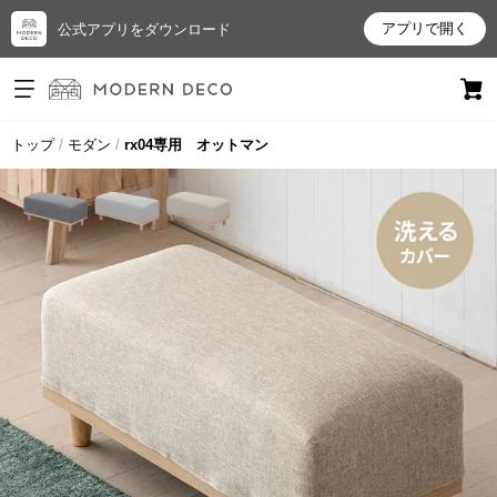
アプリで開く
公式アプリをダウンロード
ログイン
新規会員登録
トップ
モダン
rx04専用 オットマン
お
気
に
入
り
ア
イ
テ
ム
最