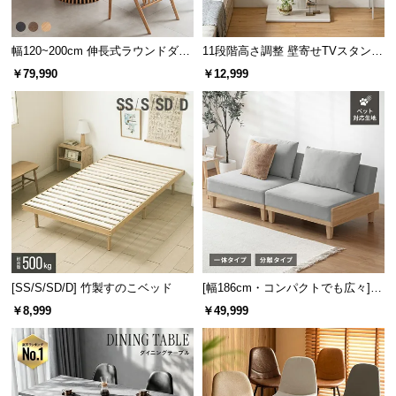
保
証
に
幅120~200cm 伸長式ラウンドダイ
11段階高さ調整 壁寄せTVスタンド
つ
ニングテーブル 6人掛け 天然木突
キャスター付き 上下左右角度調節
￥79,990
￥12,999
板 美しい格子デザイン
機能
い
て
会
員
規
約
に
つ
い
[SS/S/SD/D] 竹製すのこベッド
[幅186cm・コンパクトでも広々] 3
て
人掛けソファベッド リクライニン
￥8,999
￥49,999
グ 天然木フレーム 北欧
お
客
様