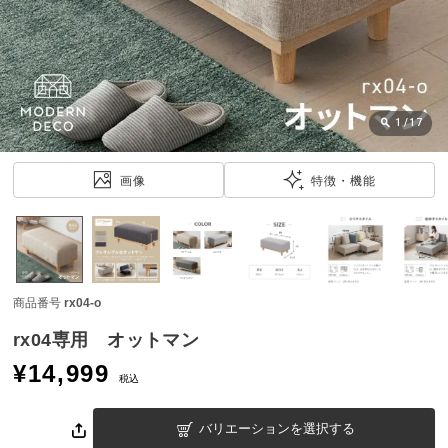
近
チ
ェ
ッ
ク
し
1
/
17
た
ア
画像
特徴・機能
イ
テ
ム
商品番号
rx04-o
特
集
rx04専用 オットマン
一
¥
14,999
覧
税込
バリエーションを選択する
人