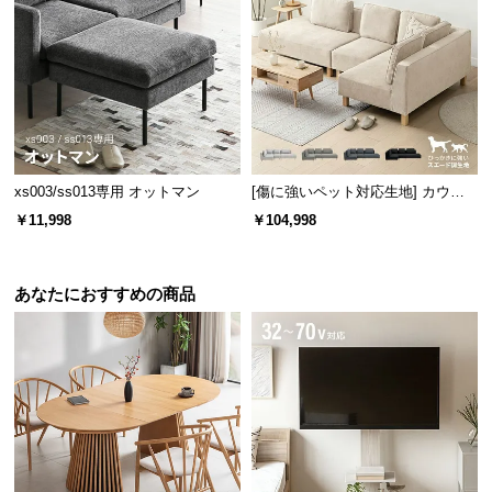
経
路
に
つ
い
て
xs003/ss013専用 オットマン
[傷に強いペット対応生地] カウチ
返
ソファセット 組替自由自在（カウ
品・
￥11,998
￥104,998
チ+2P+1P） ラージサイズ
キ
ャ
ン
あなたにおすすめの商品
セ
ル
に
つ
い
て