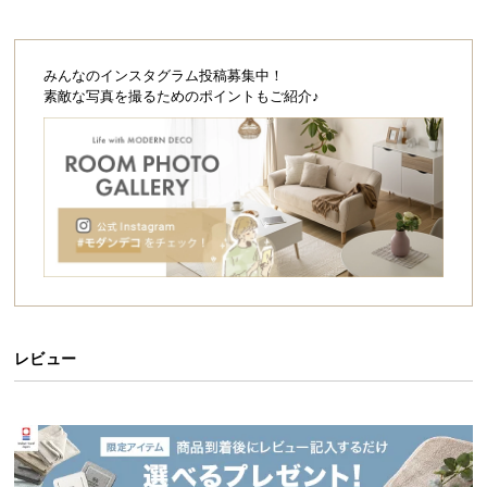
シ
ョ
ッ
みんなのインスタグラム投稿募集中！
ピ
素敵な写真を撮るためのポイントもご紹介♪
ン
グ
ガ
イ
ド
お
支
払
い
に
レビュー
つ
い
て
配