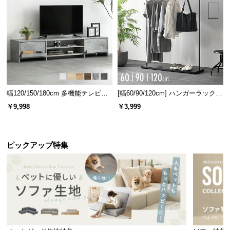
情
ガラス厚さ
5㎜
報
©
M
O
熱にも強い耐熱温度差100℃の強化ガラス
D
強化ガラス天板の耐熱温度差は100℃。お湯などの熱
E
いものをこぼしても気にせずお使いいただけます。
R
幅120/150/180cm 多機能テレビボ
[幅60/90/120cm] ハンガーラック
N
ード 木目/石目調 オープン収納・
スチール 4段階高さ調節 サイドフ
￥9,998
￥3,999
引き出し収納付き
ック オープンラック シンプル
D
E
C
ピックアップ特集
O
C
o.,
L
t
d.
A