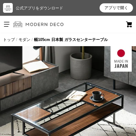
アプリで開く
公式アプリをダウンロード
ログイン
新規会員登録
トップ
モダン
幅105cm 日本製 ガラスセンターテーブル
お
気
に
入
り
ア
イ
テ
ム
最