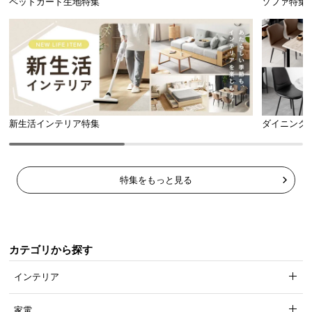
ペットガード生地特集
ソファ特集
l
ガラス耐熱温度差
100℃
l
広々使える天板サイズ
新生活インテリア特集
ダイニング
四辺がすっきりと広がる天板は雑誌やコップを置い
ても十分にゆとりがあり、窮屈感がありません。
特集をもっと見る
カテゴリから探す
インテリア
家電