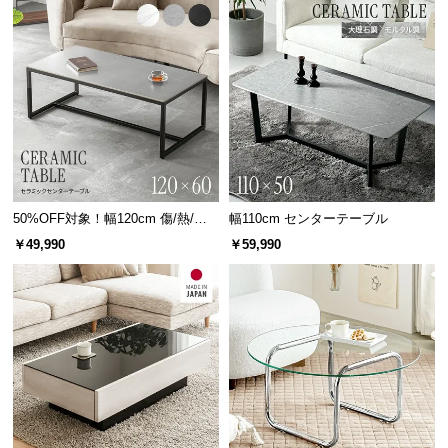
中
型
職人の技が光る大川ブランド
商
品
伝統的な職人技を継承する大川ブランド製。匠の技
が光るモダンスタイルの家具を造りあげました。
の
配
送
に
つ
い
50%OFF対象！幅120cm 傷/熱/汚
幅110cm センターテーブル
れに強い セラミック製センターテ
て
￥49,990
￥59,990
ーブル 大理石/モルタル調 300℃耐
熱
小
型
商
品
の
配
大川家具とは
送
日本一の生産高を誇る家具ブラン
に