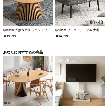
経
路
に
つ
い
見せ方を変えられる上下リバーシブル脚
幅80cm 天然木突板 ラウンドセン
幅90cm センターテーブル 大理石/
て
ターテーブル 美しい格子デザイン
モルタル調 天然木脚 収納スペース
￥39,999
￥14,999
脚の向きを上下変えることでお好みの見せ方を選ぶ
返
ことができます。
品・
あなたにおすすめの商品
キ
ャ
ン
セ
ル
に
つ
い
て