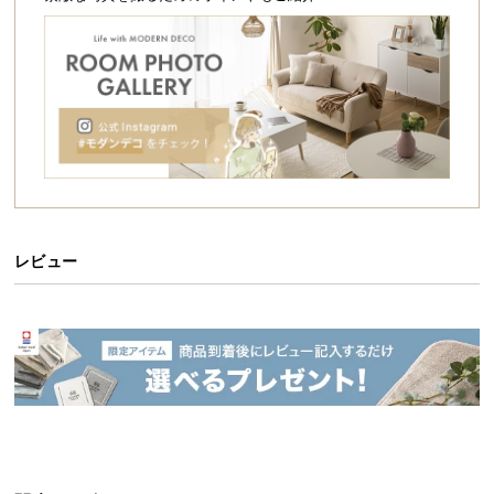
シ
細部にまでこだわりぬいたデザインは、見る人全て
ョ
を魅了しお部屋をワンランク上の空間にしてくれま
す。
ッ
ピ
ン
グ
ガ
イ
ド
お
レビュー
支
払
い
に
つ
い
て
配