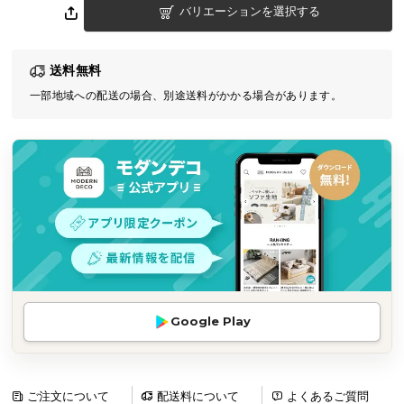
バリエーションを選択する
気
ア
イ
送料無料
テ
一部地域への配送の場合、別途送料がかかる場合があります。
ム
ラ
ン
キ
ン
グ
商
品
カ
Google Play
テ
ゴ
リ
か
ご注文について
配送料について
よくあるご質問