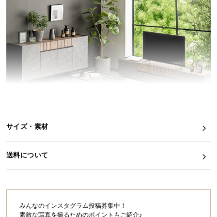
イ
ン
テ
リ
ア
コ
ー
デ
ィ
ネ
サイズ・素材
ー
ト
か
送料について
ら
探
確かな日本品質とモダンデザインの共演
す
幾何学的模様を表現したフレーム、マットなスチー
ル脚、高級感漂うガラス、全てが見事に調和したセ
みんなのインスタグラム投稿募集中！
ンターテーブル。
素敵な写真を撮るためのポイントもご紹介♪