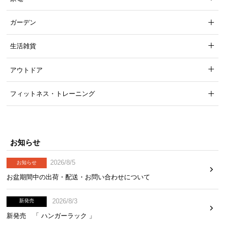
ガーデン
横幅
奥行き
生活雑貨
天板サイズ
約105㎝
約50㎝
アウトドア
フィットネス・トレーニング
飾って楽しめる収納スペース
お気に入りの雑貨を飾れば、魅せる収納としてお部
お知らせ
屋にアクセントをつけられます。
2026/8/5
お知らせ
お盆期間中の出荷・配送・お問い合わせについて
2026/8/3
新発売
新発売 「 ハンガーラック 」