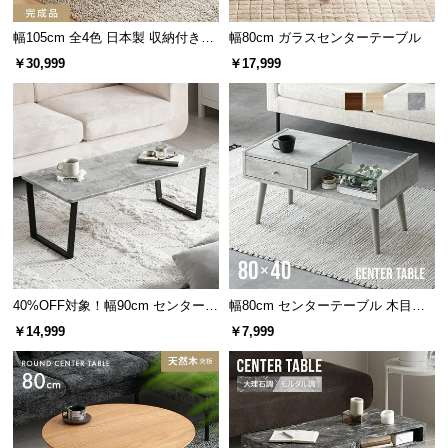
ド。400年以上の歴史があり、世界
的にも高い評価を得ています。
つ
幅105cm 全4色 日本製 収納付きセ
幅80cm ガラスセンターテーブル
い
ンターテーブル
￥30,999
￥17,999
て
開
洗練された幾何学的模様のデザイン
梱
設
置
幾何学的模様を表現した細い線のスチールフレーム
がスタイリッシュなモダンテーブルです。
サ
ー
ビ
ス
に
40%OFF対象！幅90cm センターテ
幅80cm センターテーブル 木目調/
つ
ーブル 大理石/モルタル調 スクエ
モルタル調
￥14,999
￥7,999
アレッグ 安心面取り加工
い
て
搬
入