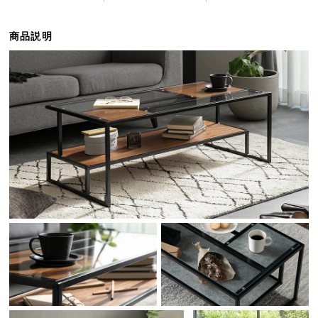
ら
探
商品説明
す
イ
ン
テ
リ
ア
テ
イ
ス
ト
か
ら
探
す