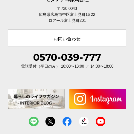
〒730-0043
広島県広島市中区富士見町16-22
オープンスペース内寸
ロアール富士見町201
横幅
奥行き
高さ
お問い合わせ
約15㎝／約23
約102㎝
約34㎝
㎝
0570-039-777
電話受付（平日のみ） 10:00〜13:00 ／ 14:00〜18:00
傷や錆に強いスチール製の脚
パウダーコーティングを施した脚は、傷や錆に強く
耐久性が高いので長くお使い頂けます。