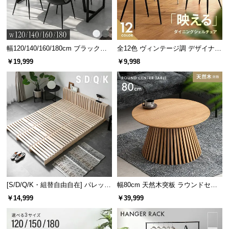
サ
ポ
ー
ト
幅120/140/160/180cm ブラックフ
全12色 ヴィンテージ調 デザイナー
レーム ダイニング 大理石調 4人掛
ズシェルチェア
￥19,999
￥9,998
抜群の強度を誇る強化ガラス製
け
天板には厚さ5㎜の強化ガラスを使用。通常のガラス
お
より
3～5倍
の強度を持つので、安心感があります。
知
ら
せ
ブ
ロ
グ
[S/D/Q/K・組替自由自在] パレット
幅80cm 天然木突板 ラウンドセン
ベッド 8/12/16枚セット
ターテーブル 美しい格子デザイン
￥14,999
￥39,999
企
業