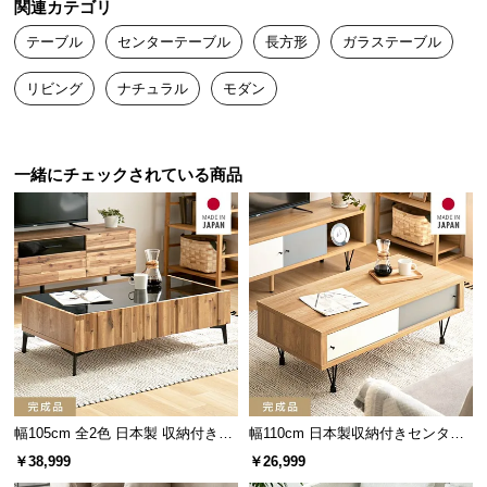
関連カテゴリ
こだわりの日本クオリティ
送
テーブル
センターテーブル
長方形
ガラステーブル
料
に
日本製だから実現できたクオリティ。安価な輸入品
リビング
ナチュラル
モダン
つ
とは一線を画す、美しく精巧な造りとなっていま
い
す。
て
一緒にチェックされている商品
大
型
商
品
の
配
送
に
つ
い
幅105cm 全2色 日本製 収納付きセ
幅110cm 日本製収納付きセンター
て
製造国
日本
ンターテーブル TCT-008
テーブル TCT-007
￥38,999
￥26,999