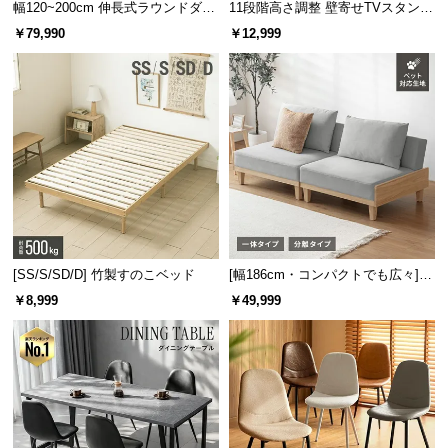
保
幅120~200cm 伸長式ラウンドダイ
11段階高さ調整 壁寄せTVスタンド
ニングテーブル 6人掛け 天然木突
キャスター付き 上下左右角度調節
証
￥79,990
￥12,999
板 美しい格子デザイン
機能
に
つ
い
て
高級感のあるクリアなガラス天板
会
員
規
透明感を放つ光沢が魅力のガラス天板はお部屋に高
約
級感をプラスしてくれます。
に
[SS/S/SD/D] 竹製すのこベッド
[幅186cm・コンパクトでも広々] 3
つ
人掛けソファベッド リクライニン
￥8,999
￥49,999
い
グ 天然木フレーム 北欧
て
お
客
様