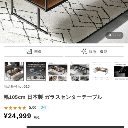
近
チ
ェ
ッ
ク
し
1
/
17
た
ア
画像
特徴・機能
イ
テ
ム
商品番号
tct-010
特
集
幅105cm 日本製 ガラスセンターテーブル
一
覧
5.00
2件
¥
24,999
税込
人