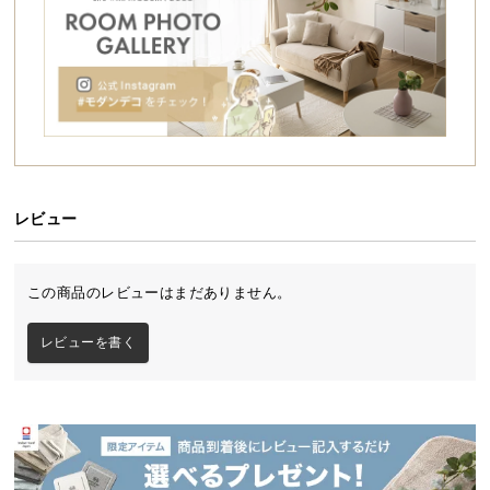
シ
ョ
ッ
ピ
ン
お庭にリゾートガーデンの趣きを。
グ
ガ
ナチュラルでありながら上質なリゾートホテルに佇
むような気品。通気性に優れ夏は涼しく、独特のテ
イ
イストは冬も空間に温かみを与えてくれます。
ド
ご自宅のガーデンで南国気分を味ったり、オープン
レビュー
カフェのようなリラックスタイムに浸ったり…。
お
ぜひ、ご自分だけの癒しの空間をお楽しみくださ
い。
支
この商品のレビューはまだありません。
払
い
レビューを書く
に
つ
い
て
配