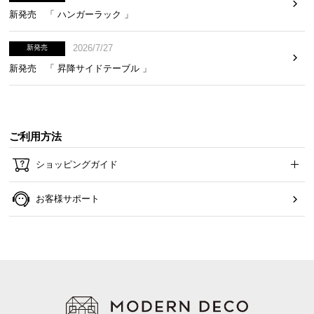
新発売 「 ハンガーラック 」
2026/7/27
新発売
座面クッション
新発売 「 昇降サイドテーブル 」
背もたれクッション
腰をしっかり支える座面クッション
ご利用方法
高反発のウレタンフォームを使用し、腰をしっかり
ショッピングガイド
と支えることで座り疲れを軽減します。
お客様サポート