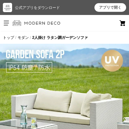
アプリで開く
公式アプリをダウンロード
ログイン
新規会員登録
トップ
モダン
2人掛け ラタン調ガーデンソファ
お
気
に
入
り
ア
イ
テ
ム
最