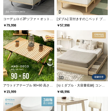
経
路
に
コーデュロイ2Pソファ + オットマ
[ダブル] 宮付きすのこベッド プレ
つ
ン
ミアムマットレス付き
￥79,998
￥57,998
い
て
返
品・
ラタンの自然の風合いを表現
キ
ャ
ン
シワや質感まで表現した材の編み込みにより、フェ
イク感を与えず上質空間を演出します。
セ
ル
に
アウトドアテーブル 90×60 高さ44
[セミダブル・大容量収納] コンセ
つ
cm
ント機能付きベッド プレミアムマ
￥15,999
￥48,996
ットレス付き
い
て