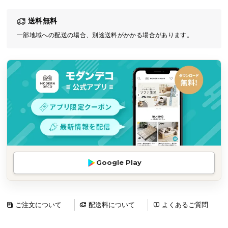
気
送料無料
ア
イ
一部地域への配送の場合、別途送料がかかる場合があります。
テ
ム
ラ
ン
キ
ン
グ
商
Google Play
品
カ
テ
ゴ
ご注文について
配送料について
よくあるご質問
リ
か