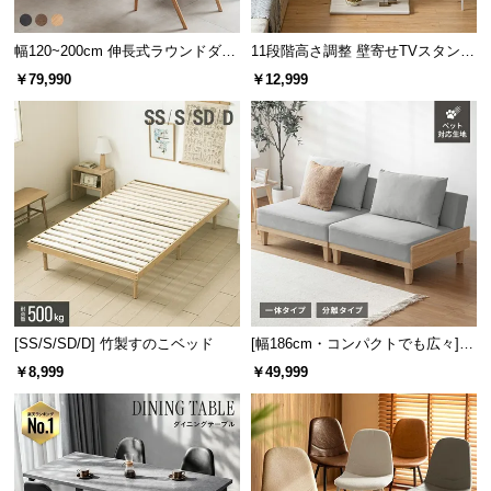
サ
ポ
幅120~200cm 伸長式ラウンドダイ
11段階高さ調整 壁寄せTVスタンド
ニングテーブル 6人掛け 天然木突
キャスター付き 上下左右角度調節
ー
￥79,990
￥12,999
板 美しい格子デザイン
機能
ト
お
知
防塵・防水性能 IP54を取得
ら
せ
水汚れが心配されるクッション部分は、防塵・防水
保護における国際基準を満たしております。
IP保護等級
ブ
[SS/S/SD/D] 竹製すのこベッド
[幅186cm・コンパクトでも広々] 3
保護等級の規格で、数字の1桁
ロ
人掛けソファベッド リクライニン
￥8,999
￥49,999
目が防塵、2桁目が防水を意味
グ
グ 天然木フレーム 北欧
します。
有害な影響が発生するほどの粉
企
防塵等級 5
業