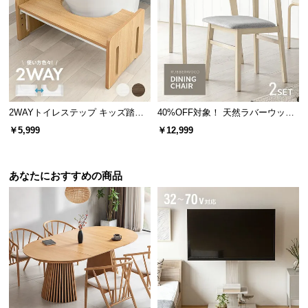
保
証
に
つ
い
て
2WAYトイレステップ キッズ踏み
40%OFF対象！ 天然ラバーウッド
会
台 3段階高さ調節
製 ダイニングチェア2脚セット
￥5,999
￥12,999
員
規
約
雨水に強く清潔なクッション
あなたにおすすめの商品
に
つ
い
クッションには塩化ビニル樹脂を採用し、雨水や埃
て
に強い仕様となっています。
お
客
様