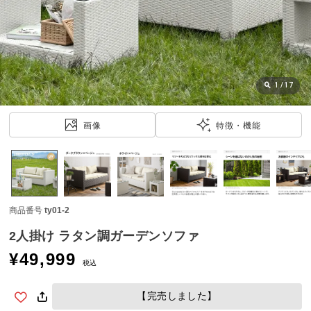
近
チ
ェ
ッ
ク
し
1
/
17
た
ア
画像
特徴・機能
イ
テ
ム
商品番号
ty01-2
特
集
2人掛け ラタン調ガーデンソファ
一
¥
49,999
覧
税込
【完売しました】
人