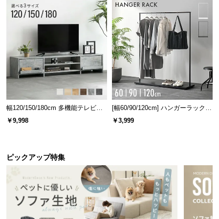
l
l
UVカット加工
UVカット加工を施しているので、日差しの中でも長
時間品質が守られます。
幅120/150/180cm 多機能テレビボ
[幅60/90/120cm] ハンガーラック
ード 木目/石目調 オープン収納・
スチール 4段階高さ調節 サイドフ
￥9,998
￥3,999
引き出し収納付き
ック オープンラック シンプル
ピックアップ特集