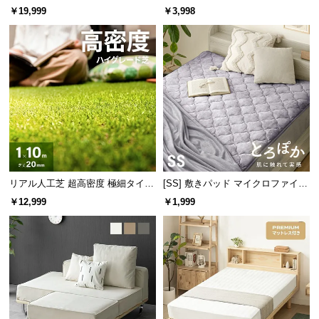
ガーデンテーブル
￥19,999
￥3,998
つ
い
て
開
梱
設
置
お部屋のインテリアにも
サ
アジアンにも、モダンにも。様々なテイストにあわ
ー
せて、自分だけの癒し空間を作れます。
ビ
リアル人工芝 超高密度 極細タイプ
[SS] 敷きパッド マイクロファイバ
ス
芝丈20mm 1×10m
ー
￥12,999
￥1,999
に
つ
い
て
搬
入