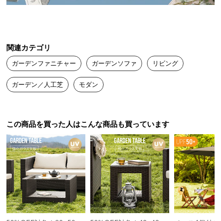
送
料
に
つ
関連カテゴリ
い
ガーデンファニチャー
ガーデンソファ
リビング
て
ガーデン／人工芝
モダン
大
型
リゾートのようなリラックス感を日常に
商
品
この商品を買った人はこんな商品も買っています
の
そこにあるだけで漂うアジアのリゾートホテルのよ
配
うな空気感。いつものお庭が極上の憩いの場に。
送
に
つ
い
て