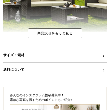
イ
ン
テ
リ
ア
商品説明をもっと見る
コ
ー
デ
ィ
サイズ・素材
ネ
ー
送料について
ト
か
ら
探
す
みんなのインスタグラム投稿募集中！
素敵な写真を撮るためのポイントもご紹介♪