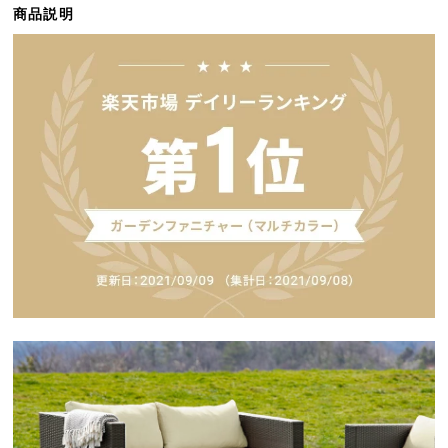
商品説明
ら
探
す
イ
ン
テ
リ
ア
テ
イ
ス
ト
か
ら
探
す