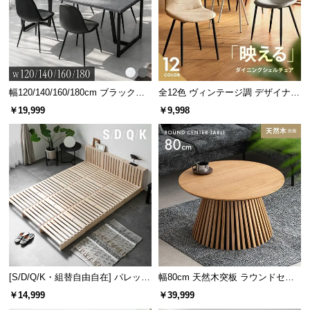
塵が中に入らない
情
報
いかなる方向からの水しぶきに
防水等級 4
©
よっても有害な影響がない
M
O
D
幅120/140/160/180cm ブラックフ
全12色 ヴィンテージ調 デザイナー
レーム ダイニング 大理石調 4人掛
ズシェルチェア
E
￥19,999
￥9,998
け
R
メンテナンスも簡単
N
雨にぬれてもさっとふくだけ。樹脂製なので、水洗
D
いして傷む心配もありません。
E
C
O
C
o.,
L
t
[S/D/Q/K・組替自由自在] パレット
幅80cm 天然木突板 ラウンドセン
d.
ベッド 8/12/16枚セット
ターテーブル 美しい格子デザイン
￥14,999
￥39,999
A