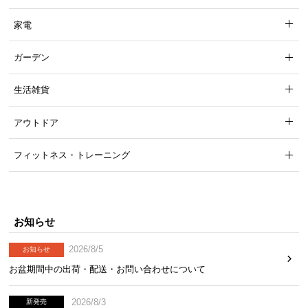
家電
耐荷重
約200㎏
ガーデン
生活雑貨
贅沢クッションで柔らかな座り心地
アウトドア
クッション性抜群の背もたれと座面。太陽を浴びな
フィットネス・トレーニング
がら、深く安らかなリラックスタイムが始まりま
す。
お知らせ
2026/8/5
お知らせ
お盆期間中の出荷・配送・お問い合わせについて
2026/8/3
新発売