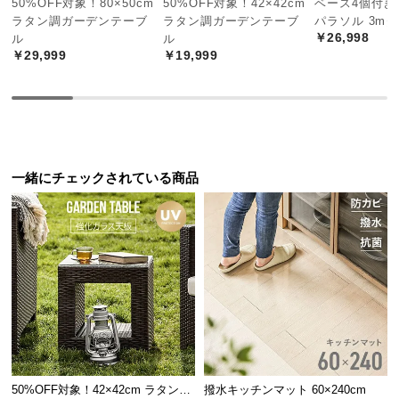
50%OFF対象！80×50cm
50%OFF対象！42×42cm
ベース4個付き
中
ラタン調ガーデンテーブ
ラタン調ガーデンテーブ
パラソル 3m
型
￥26,998
ル
ル
商
￥29,999
￥19,999
品
の
配
送
に
シーンを選ばないのが人気の秘密
つ
一緒にチェックされている商品
ガーデンはもちろん、ロビーや店舗など様々なシー
い
ンで、ラタンの風合いが上品かつ人間味溢れる空間
て
を醸します。
小
型
商
品
の
配
送
50%OFF対象！42×42cm ラタン調
撥水キッチンマット 60×240cm
に