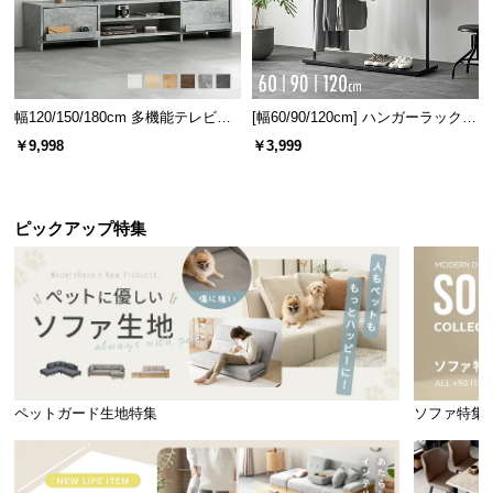
情
報
©
M
幅120/150/180cm 多機能テレビボ
[幅60/90/120cm] ハンガーラック
O
ード 木目/石目調 オープン収納・
スチール 4段階高さ調節 サイドフ
D
￥9,998
￥3,999
引き出し収納付き
ック オープンラック シンプル
E
R
N
ピックアップ特集
D
E
C
O
C
o.,
L
ペットガード生地特集
ソファ特集
t
d.
A