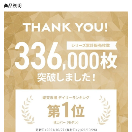
ら
商品説明
探
す
イ
ン
テ
リ
ア
テ
イ
ス
ト
か
ら
探
す