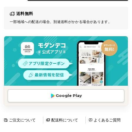
気
送料無料
ア
イ
一部地域への配送の場合、別途送料がかかる場合があります。
テ
ム
ラ
ン
キ
ン
グ
商
Google Play
品
カ
テ
ゴ
ご注文について
配送料について
よくあるご質問
リ
か