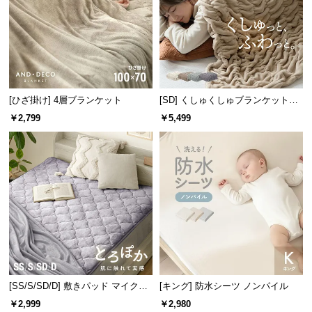
中
型
商
品
の
配
[ひざ掛け] 4層ブランケット
[SD] くしゅくしゅブランケットフ
送
ランネルタイプ
に
￥2,799
￥5,499
つ
い
て
小
型
商
品
の
配
[SS/S/SD/D] 敷きパッド マイクロ
[キング] 防水シーツ ノンパイル
送
ファイバー
￥2,999
￥2,980
に