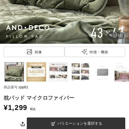
近
チ
ェ
ッ
ク
し
1
/
12
た
ア
画像
特徴・機能
イ
テ
ム
商品番号
zpp01
特
集
枕パッド マイクロファイバー
一
¥
1,299
覧
税込
バリエーションを選択する
人