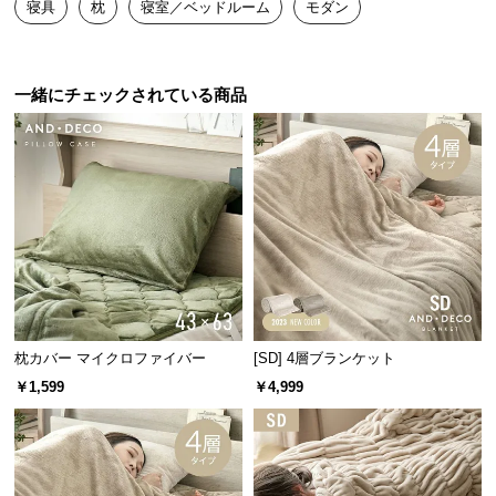
寝具
枕
寝室／ベッドルーム
モダン
送
料
に
つ
一緒にチェックされている商品
い
て
大
型
商
品
の
配
送
枕カバー マイクロファイバー
[SD] 4層ブランケット
に
￥1,599
￥4,999
つ
い
て