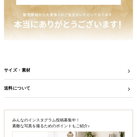
イ
ン
テ
リ
ア
コ
ー
デ
ィ
サイズ・素材
ネ
ー
ト
送料について
か
ら
探
す
みんなのインスタグラム投稿募集中！
素敵な写真を撮るためのポイントもご紹介♪