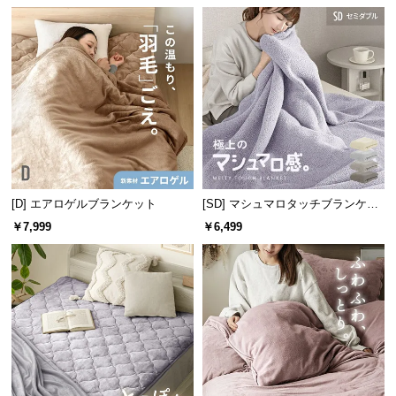
つ
い
て
開
梱
設
置
サ
ー
[D] エアロゲルブランケット
[SD] マシュマロタッチブランケッ
ト
ビ
￥7,999
￥6,499
ス
に
つ
い
て
搬
入