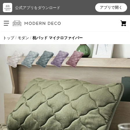
アプリで開く
公式アプリをダウンロード
ログイン
新規会員登録
トップ
モダン
枕パッド マイクロファイバー
お
気
に
入
り
ア
イ
テ
ム
最