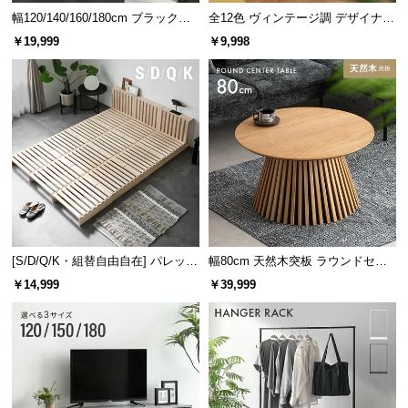
幅120/140/160/180cm ブラックフ
全12色 ヴィンテージ調 デザイナー
サ
レーム ダイニング 大理石調 4人掛
ズシェルチェア
ポ
￥19,999
￥9,998
け
ー
ト
お
知
ら
せ
[S/D/Q/K・組替自由自在] パレット
幅80cm 天然木突板 ラウンドセン
ブ
ベッド 8/12/16枚セット
ターテーブル 美しい格子デザイン
￥14,999
￥39,999
ロ
グ
企
業