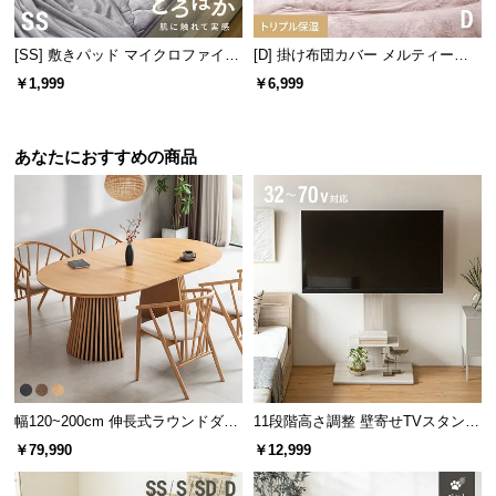
経
路
[SS] 敷きパッド マイクロファイバ
[D] 掛け布団カバー メルティータ
に
ー
ッチ マイクロファイバー
￥1,999
￥6,999
つ
い
て
あなたにおすすめの商品
返
品・
キ
ャ
ン
セ
ル
に
つ
幅120~200cm 伸長式ラウンドダイ
11段階高さ調整 壁寄せTVスタンド
い
ニングテーブル 6人掛け 天然木突
キャスター付き 上下左右角度調節
て
￥79,990
￥12,999
板 美しい格子デザイン
機能