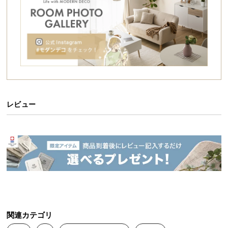
シ
ョ
ッ
ピ
ン
グ
ガ
イ
ド
レビュー
お
支
払
い
に
つ
い
て
関連カテゴリ
配