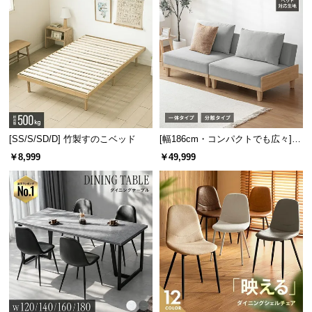
保
証
に
つ
い
て
会
員
[SS/S/SD/D] 竹製すのこベッド
[幅186cm・コンパクトでも広々] 3
規
人掛けソファベッド リクライニン
￥8,999
￥49,999
約
グ 天然木フレーム 北欧
に
つ
い
て
お
客
様