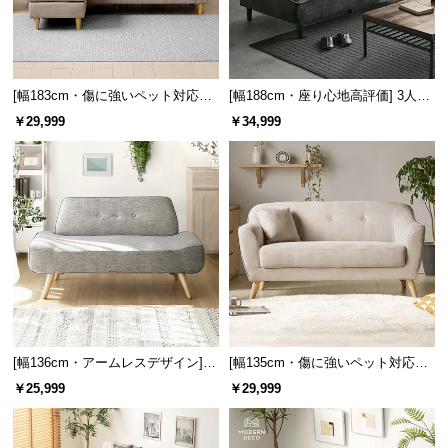
サ
ポ
ー
ト
[幅183cm・傷に強いペット対応生
[幅188cm・座り心地高評価] 3人掛
地も] 3人掛けカウチソファ 組換え
けソファベッド フルフラット 傷に
￥29,999
￥34,999
可能 L字型 北欧デザイン
強いペット対応生地も
お
知
ら
せ
ブ
ロ
グ
[幅136cm・アームレスデザイン]
[幅135cm・傷に強いペット対応生
北欧風 2人掛けソファ
地も] 天然木脚 2人掛けコンパクト
￥25,999
￥29,999
ソファ 北欧風
企
業