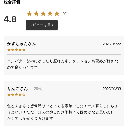
総合評価
送
料
9件
4.8
に
つ
レビューを書く
い
て
かずちゃん
2026/04/22
大
型
コンパクトなのにゆったり座れます。クッションも硬めが好きな
商
ので良かったです
品
の
配
りんご
20代
2025/06/03
送
に
つ
色と大きさは想像通りでとっても素敵でした！一人暮らしにちょ
い
うどいい！ただ、ほんの少しだけ予想より固めかなと思いまし
て
た！でも全然くつろげます！