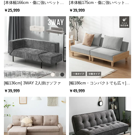
保
[本体幅166cm・傷に強いペット対
[本体幅175cm・傷に強いペット対
応生地] ソファ 2人掛け ソファーベ
応生地] 2人掛けソファーベッド レ
証
￥25,999
￥39,999
ッド
イアウト自由 カウチ
に
つ
い
て
会
員
規
約
に
[幅136cm] 3WAY 2人掛けソファ
[幅186cm・コンパクトでも広々] 3
つ
人掛けソファベッド リクライニン
￥39,999
￥49,999
い
グ 天然木フレーム 北欧
て
お
客
様