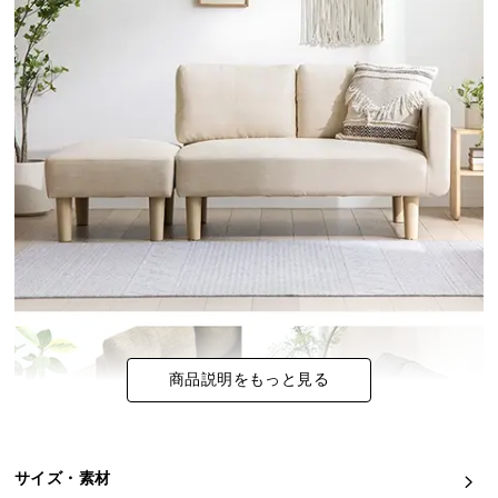
イ
ン
テ
リ
ア
コ
ー
デ
ィ
ネ
ー
ト
か
ら
商品説明をもっと見る
探
す
サイズ・素材