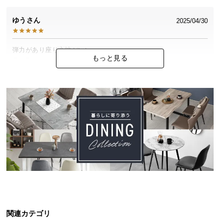
中
型
ゆう
2025/04/30
商
品
の
弾力があり座り心地がいい。

もっと見る
配
足を取り付けるだけで組み立てが楽。
送
に
つ
キタガワ
2024/11/06
い
て
すぐに届いて嬉しいです。ありがとうございました。

小
型
商
品
あおい
の
2024/05/09
配
送
関連カテゴリ
早くお届けいただき、大変助かりました。

に