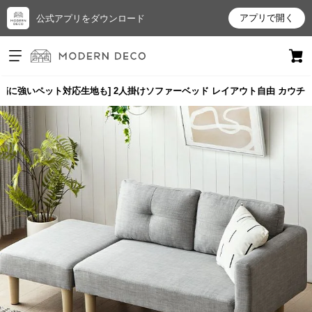
アプリで開く
公式アプリをダウンロード
ログイン
新規会員登録
m・傷に強いペット対応生地も] 2人掛けソファーベッド レイアウト自由 カウチ
お
気
に
入
り
ア
イ
テ
ム
最