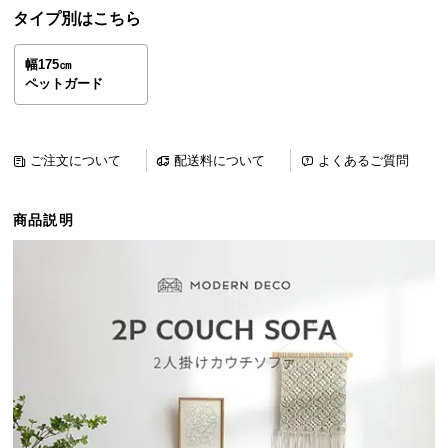
ら
タイプ別はこちら
探
す
幅175㎝
ペットガード
イ
ン
ご注文について
配送料について
よくあるご質問
テ
リ
商品説明
ア
テ
イ
ス
ト
か
ら
探
す