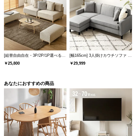
情
報
©
M
O
D
E
R
[組替自由自在・3P/2P/1P選べる]
[幅165cm] 3人掛けカウチソファ レ
N
モジュールソファ アームレス 天然
ギュラータイプ
￥25,800
￥29,999
木脚 洗えるカバー
D
E
C
あなたにおすすめの商品
O
C
o.,
L
t
d.
A