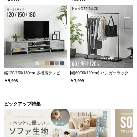
幅120/150/180cm 多機能テレビボ
[幅60/90/120cm] ハンガーラック
ード 木目/石目調 オープン収納・
スチール 4段階高さ調節 サイドフ
￥9,998
￥3,999
引き出し収納付き
ック オープンラック シンプル
ピックアップ特集