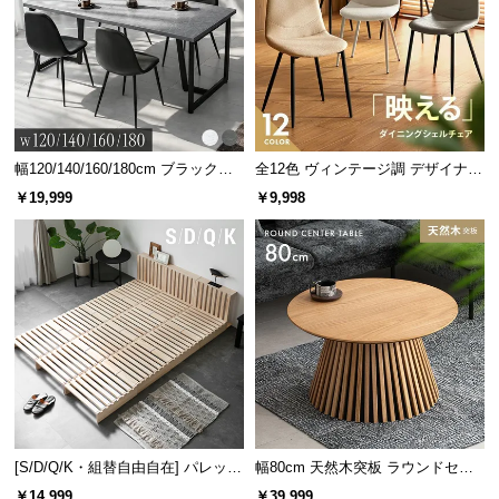
幅120/140/160/180cm ブラックフ
全12色 ヴィンテージ調 デザイナー
レーム ダイニング 大理石調 4人掛
ズシェルチェア
￥19,999
￥9,998
け
[S/D/Q/K・組替自由自在] パレット
幅80cm 天然木突板 ラウンドセン
ベッド 8/12/16枚セット
ターテーブル 美しい格子デザイン
￥14,999
￥39,999