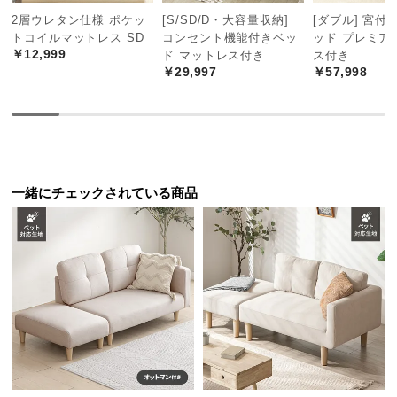
経
2層ウレタン仕様 ポケッ
[S/SD/D・大容量収納]
[ダブル] 宮付
路
トコイルマットレス SD
コンセント機能付きベッ
ッド プレミア
に
￥12,999
ド マットレス付き
ス付き
￥29,997
￥57,998
つ
い
て
返
品・
一緒にチェックされている商品
キ
ャ
ン
セ
ル
に
つ
い
て