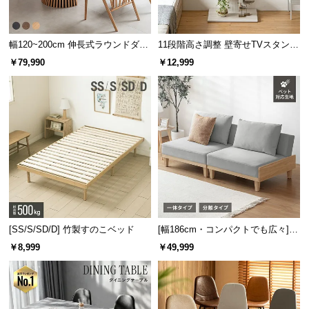
l
l
幅120~200cm 伸長式ラウンドダイ
11段階高さ調整 壁寄せTVスタンド
ニングテーブル 6人掛け 天然木突
キャスター付き 上下左右角度調節
￥79,990
￥12,999
板 美しい格子デザイン
機能
[SS/S/SD/D] 竹製すのこベッド
[幅186cm・コンパクトでも広々] 3
人掛けソファベッド リクライニン
￥8,999
￥49,999
グ 天然木フレーム 北欧