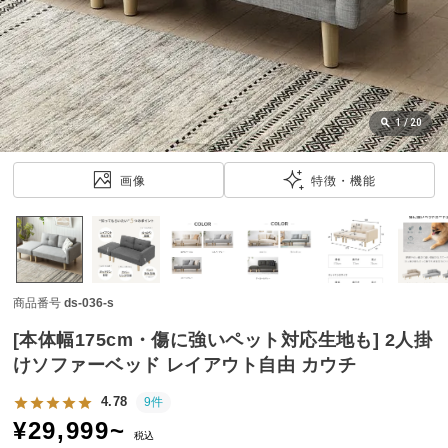
近
チ
ェ
ッ
ク
し
1
/
20
た
ア
画像
特徴・機能
イ
テ
ム
商品番号
ds-036-s
特
集
[本体幅175cm・傷に強いペット対応生地も] 2人掛
一
けソファーベッド レイアウト自由 カウチ
覧
4.78
9件
¥
29,999
~
税込
人