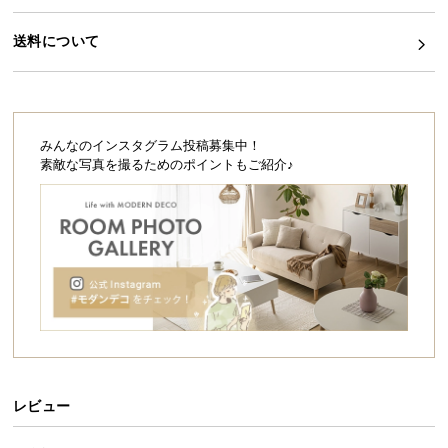
シ
ョ
送料について
ッ
ピ
ン
グ
ガ
みんなのインスタグラム投稿募集中！
イ
素敵な写真を撮るためのポイントもご紹介♪
ド
お
支
払
い
に
つ
い
て
レビュー
配