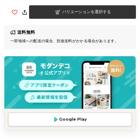
気
バリエーションを選択する
ア
イ
テ
送料無料
ム
一部地域への配送の場合、別途送料がかかる場合があります。
ラ
ン
キ
ン
グ
商
品
カ
テ
Google Play
ゴ
リ
か