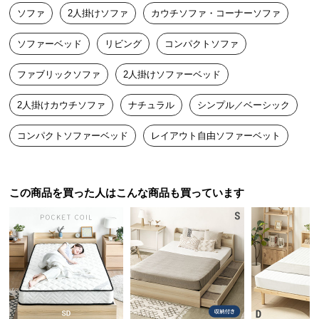
ソファ
2人掛けソファ
カウチソファ・コーナーソファ
つ
い
ソファーベッド
リビング
コンパクトソファ
て
ファブリックソファ
2人掛けソファーベッド
開
梱
2人掛けカウチソファ
ナチュラル
シンプル／ベーシック
設
置
コンパクトソファーベッド
レイアウト自由ソファーベット
サ
ー
ビ
この商品を買った人はこんな商品も買っています
ス
に
つ
い
て
搬
入