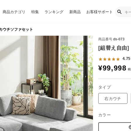
商品カテゴリ
特集
ランキング
新商品
お客様サポート
ドカウチソファセット
商品番号
ds-073
[組替え自由
4.75
¥
99,998
タイプ
右カウチ
カラー