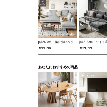
[幅240cm・傷に強いペット
[幅216cm・ワイド座
対応生地] 3人掛けカウチソ
掛けカウチソファ 
￥99,998
￥59,999
ファ レイアウト自由 洗え
スチール脚 L字 ホ
るカバー
ク 高級感
あなたにおすすめの商品