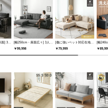
面] 3人
[幅250cm・座面広々] 3人掛
[傷に強いペット対応生地]
[幅24
ブラック
けカウチソファ セパレート
カウチソファセット 組替自
ト対応生
￥99,998
￥79,999
￥89,99
テルライ
スタイル ブラックスチール
由自在
ソファ
脚 4人掛け