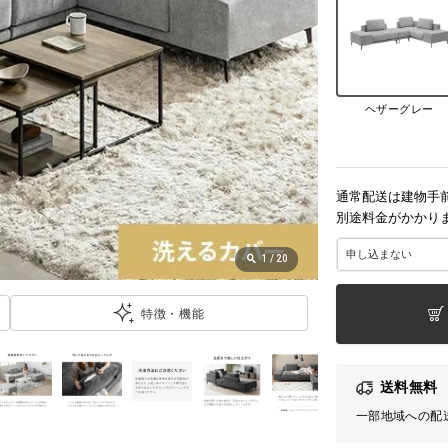
ヘザーグレー
通常配送は建物手
別途料金がかかり
1
/
20
特徴・機能
送料無料
一部地域への配