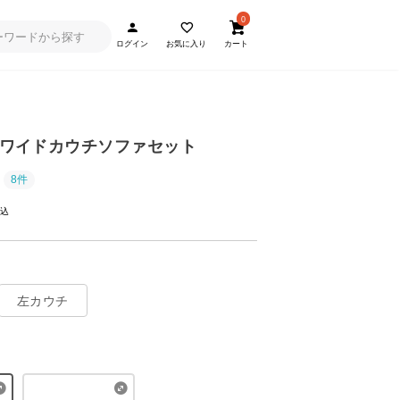
0
ログイン
お気に入り
カート
] ワイドカウチソファセット
8件
左カウチ