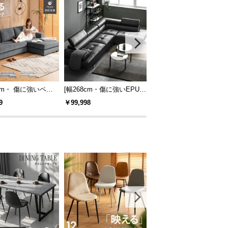
0cm・ 傷に強いペッ
[幅268cm・傷に強いEPUタ
[幅204cm・広々設計] 3
地] ワイドカウチ
イプも] 3人掛けレザーカウ
けカウチソファ L字 レイ
9
￥99,998
￥49,999
 ロースタイル
チソファ 広々設計 高級感
ウト自由