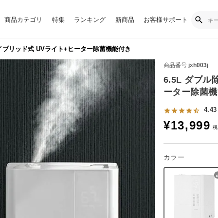
商品カテゴリ
特集
ランキング
新商品
お客様サポート
ハイブリッド式 UVライト+ヒーター除菌機能付き
商品番号
jxh003j
6.5L ダブ
ーター除菌機
4.43
¥
13,999
カラー