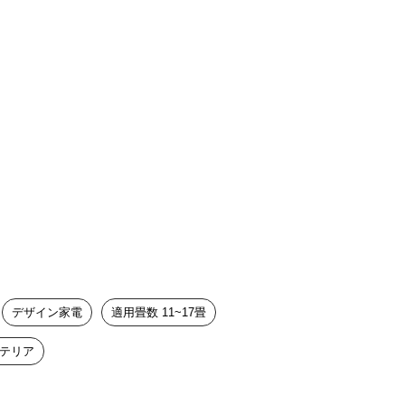
デザイン家電
適用畳数 11~17畳
テリア