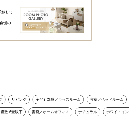
投稿して
自慢の
グ
リビング
子ども部屋／キッズルーム
寝室／ベッドルーム
畳数 6畳以下
書斎／ホームオフィス
ナチュラル
ホワイトイン