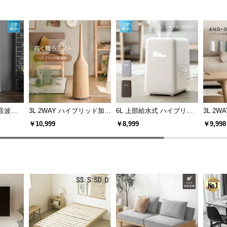
超音波加
3L 2WAY ハイブリッド加湿
6L 上部給水式 ハイブリッ
3L 2
器 高さ調整可能 木目調
ド加湿器
器 高
￥10,999
￥8,999
￥9,998