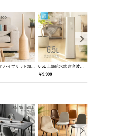
WAY ハイブリッド加湿
6.5L 上部給水式 超音波加
AND・DECO ハイブリッ
さ調整可能
湿器 ステンレス振動子モデ
加湿器 ステンレス振動子
￥9,998
￥9,998
ル
デル 木目調