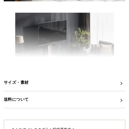
イ
ン
テ
リ
ア
コ
ー
デ
ィ
ネ
ー
ト
サイズ・素材
か
ら
送料について
探
す