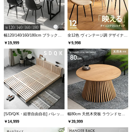
サ
ポ
ー
ト
幅120/140/160/180cm ブラックフ
全12色 ヴィンテージ調 デザイナー
レーム ダイニング 大理石調 4人掛
ズシェルチェア
￥19,999
￥9,998
け
お
知
ら
せ
ブ
ロ
グ
[S/D/Q/K・組替自由自在] パレット
幅80cm 天然木突板 ラウンドセン
ベッド 8/12/16枚セット
ターテーブル 美しい格子デザイン
￥14,999
￥39,999
企
業