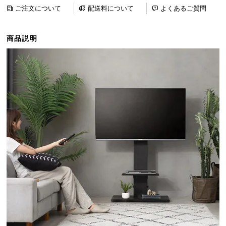
ら
ご注文について
配送料について
よくあるご質問
探
す
商品説明
イ
ン
テ
リ
ア
テ
イ
ス
ト
か
ら
探
す