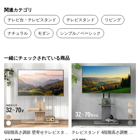
送
関連カテゴリ
料
に
テレビ台・テレビスタンド
テレビスタンド
リビング
つ
ナチュラル
モダン
シンプル／ベーシック
い
て
大
一緒にチェックされている商品
型
商
品
の
配
送
に
つ
い
て
6段階高さ調節 壁寄せテレビスタン
テレビスタンド 4段階高さ調整 上
ド キャスター付き 左右角度調節機
下左右角度調節 32~70V対応