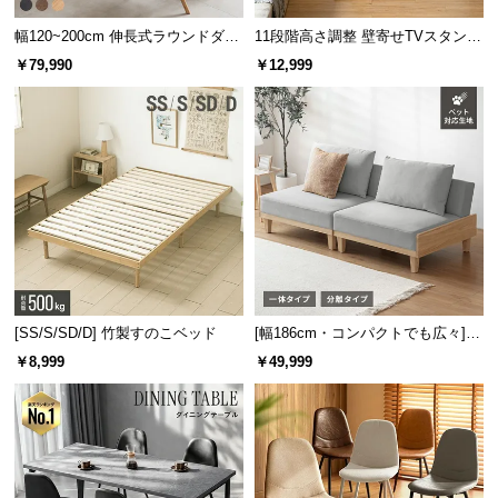
保
証
幅120~200cm 伸長式ラウンドダイ
11段階高さ調整 壁寄せTVスタンド
に
ニングテーブル 6人掛け 天然木突
キャスター付き 上下左右角度調節
￥79,990
￥12,999
板 美しい格子デザイン
機能
つ
い
て
会
員
規
約
に
つ
[SS/S/SD/D] 竹製すのこベッド
[幅186cm・コンパクトでも広々] 3
い
人掛けソファベッド リクライニン
￥8,999
￥49,999
て
グ 天然木フレーム 北欧
お
客
様