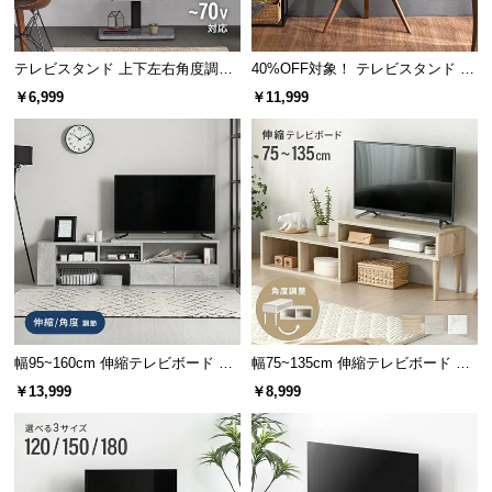
つ
い
テレビスタンド 上下左右角度調節
40%OFF対象！ テレビスタンド ま
て
32~70V対応
るで絵画のように美しく置ける 三
￥6,999
￥11,999
脚タイプ 45~65v型対応
開
梱
設
置
サ
ー
ビ
ス
に
つ
幅95~160cm 伸縮テレビボード ア
幅75~135cm 伸縮テレビボード 角
い
レンジ多彩 引き出し収納 角度調節
度調整 木目調／マーブル調 オープ
￥13,999
￥8,999
て
可能 モルタル調/木目調
ン収納付き コンパクト
搬
入