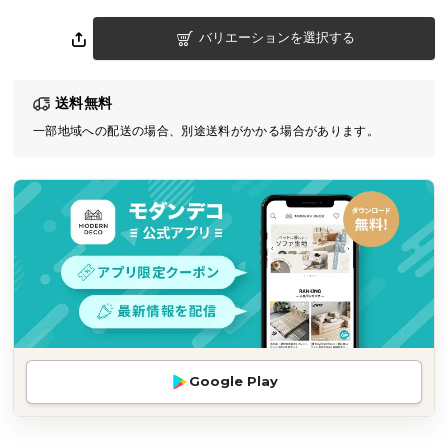
気
バリエーションを選択する
ア
イ
テ
送料無料
ム
一部地域への配送の場合、別途送料がかかる場合があります。
ラ
ン
キ
ン
グ
商
品
カ
テ
Google Play
ゴ
リ
か