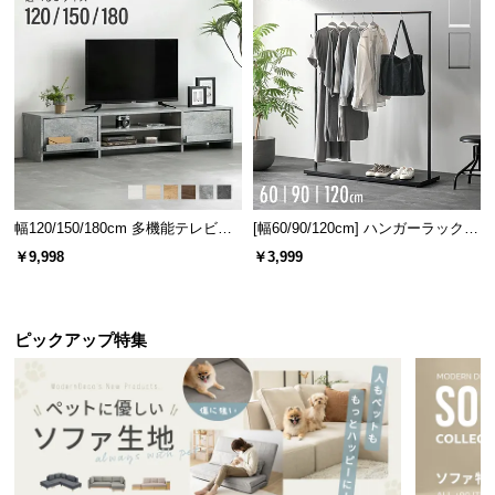
情
報
©
M
O
D
E
R
N
幅120/150/180cm 多機能テレビボ
[幅60/90/120cm] ハンガーラック
D
ード 木目/石目調 オープン収納・
スチール 4段階高さ調節 サイドフ
￥9,998
￥3,999
引き出し収納付き
ック オープンラック シンプル
E
C
O
ピックアップ特集
C
o.,
L
t
d.
A