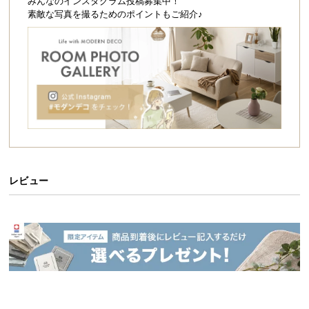
シ
みんなのインスタグラム投稿募集中！
素敵な写真を撮るためのポイントもご紹介♪
ョ
ッ
ピ
ン
グ
ガ
イ
ド
お
支
レビュー
払
い
に
つ
い
て
配