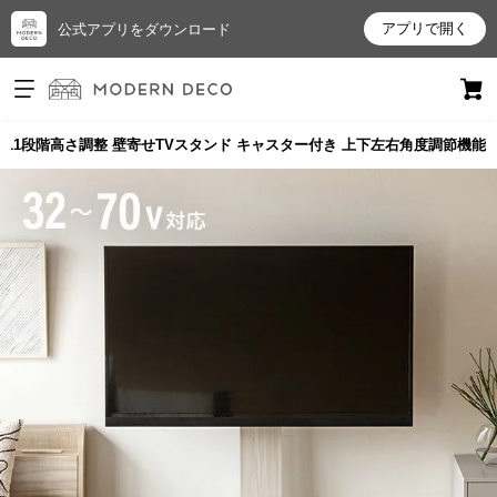
アプリで開く
公式アプリをダウンロード
ログイン
新規会員登録
11段階高さ調整 壁寄せTVスタンド キャスター付き 上下左右角度調節機能
お
気
に
入
り
ア
イ
テ
ム
最