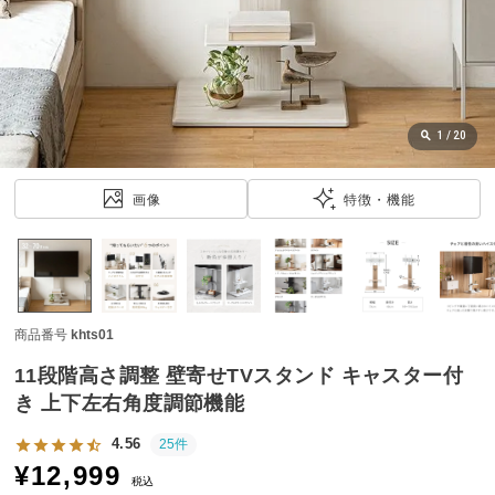
近
チ
ェ
ッ
ク
し
1
/
20
た
ア
画像
特徴・機能
イ
テ
ム
商品番号
khts01
特
集
11段階高さ調整 壁寄せTVスタンド キャスター付
一
き 上下左右角度調節機能
覧
4.56
25件
¥
12,999
税込
人