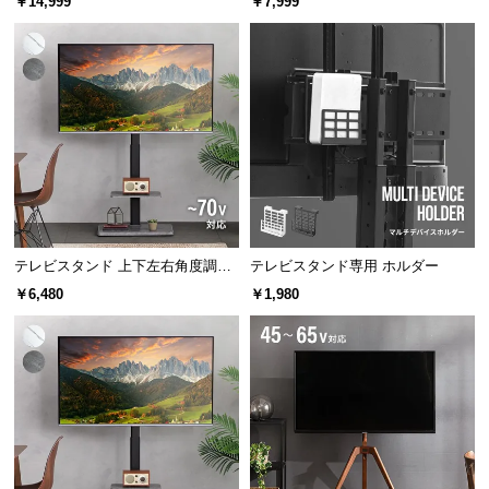
￥14,999
￥7,999
中
能
型
商
品
の
配
送
に
つ
い
て
テレビスタンド 上下左右角度調節
テレビスタンド専用 ホルダー
32~70V対応
￥6,480
￥1,980
小
型
商
品
の
配
送
に