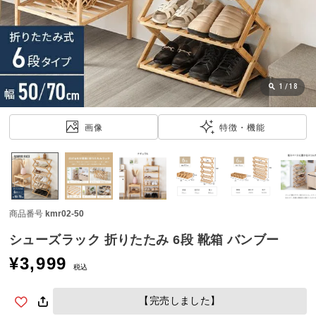
近
チ
ェ
ッ
ク
し
1
/
18
た
ア
画像
特徴・機能
イ
テ
ム
商品番号
kmr02-50
特
集
シューズラック 折りたたみ 6段 靴箱 バンブー
一
¥
3,999
覧
税込
【完売しました】
人