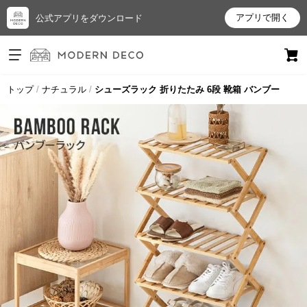
アプリで開く
公式アプリをダウンロード
ログイン
新規会員登録
トップ
ナチュラル
シューズラック 折りたたみ 6段 靴箱 バンブー
お
気
に
入
り
ア
イ
テ
ム
最