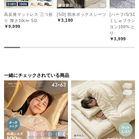
中
型
高反発マットレス 三つ折
[SD] 防水ボックスシーツ
[ハーフ/S/SD
商
￥3,180
り 厚さ10cm SD
くしゅブランケ
品
￥9,999
ヨン100% と
の
り
配
￥3,999
送
に
つ
い
て
一緒にチェックされている商品
小
型
商
品
の
配
送
に