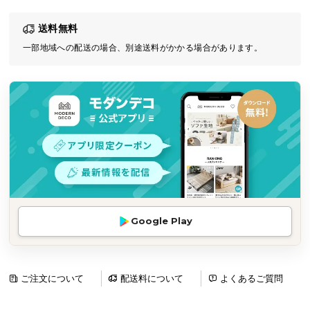
気
送料無料
ア
イ
一部地域への配送の場合、別途送料がかかる場合があります。
テ
ム
ラ
ン
キ
ン
グ
商
Google Play
品
カ
テ
ゴ
ご注文について
配送料について
よくあるご質問
リ
か