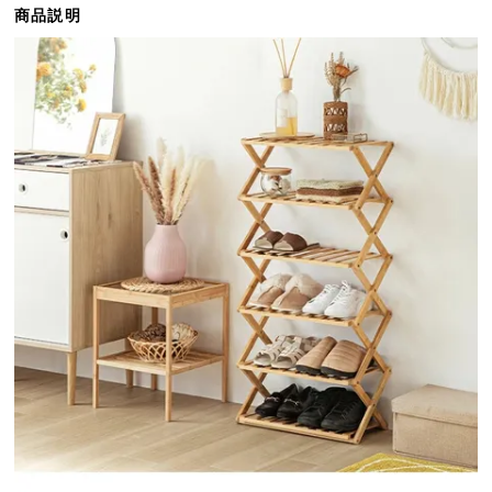
商品説明
ら
探
す
イ
ン
テ
リ
ア
テ
イ
ス
ト
か
ら
探
す