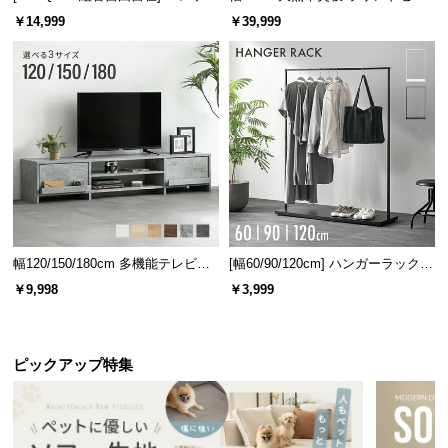
l
ベッド 8/12/16枚セット
ターテーブル 美しい格子デザイン
￥14,999
￥39,999
l
幅120/150/180cm 多機能テレビボ
[幅60/90/120cm] ハンガーラック
ード 木目/石目調 オープン収納・
スチール 4段階高さ調節 サイドフ
￥9,998
￥3,999
引き出し収納付き
ック オープンラック シンプル
ピックアップ特集