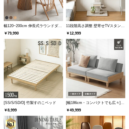
サ
ポ
ー
幅120~200cm 伸長式ラウンドダイ
11段階高さ調整 壁寄せTVスタンド
ト
ニングテーブル 6人掛け 天然木突
キャスター付き 上下左右角度調節
￥79,990
￥12,999
板 美しい格子デザイン
機能
お
知
ら
せ
ブ
ロ
グ
[SS/S/SD/D] 竹製すのこベッド
[幅186cm・コンパクトでも広々] 3
人掛けソファベッド リクライニン
￥8,999
￥49,999
グ 天然木フレーム 北欧
企
業