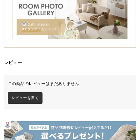
シ
ョ
ッ
ピ
ン
グ
ガ
イ
ド
レビュー
お
支
この商品のレビューはまだありません。
払
い
レビューを書く
に
つ
い
て
配