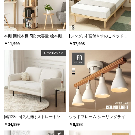
経
路
に
つ
い
本棚 回転本棚 5段 大容量 絵本棚
[シングル] 宮付きすのこベッド プ
て
ラック
レミアムマットレス付き
￥11,999
￥37,998
返
品・
キ
ャ
ン
セ
ル
に
つ
い
[幅128cm] 2人掛けストレートソフ
ウッドフレーム シーリングライト
て
ァ シープボアタイプ
ストレートタイプ
￥34,999
￥9,998