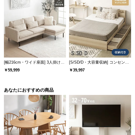
保
証
に
つ
い
て
会
員
[幅216cm・ワイド座面] 3人掛けカ
[S/SD/D・大容量収納] コンセント
規
ウチソファ ブラックスチール脚 L
機能付きベッド プレミアムマット
￥59,999
￥39,997
約
字 ホテルライク 高級感 ペットガ
レス付き
に
ード生地
つ
あなたにおすすめの商品
い
て
お
客
様