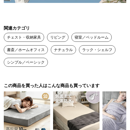
送
料
に
つ
関連カテゴリ
い
チェスト・収納家具
リビング
寝室／ベッドルーム
て
書斎／ホームオフィス
ナチュラル
ラック・シェルフ
大
型
シンプル／ベーシック
商
品
の
配
この商品を買った人はこんな商品も買っています
送
に
つ
い
て