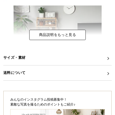
イ
ン
テ
リ
ア
商品説明をもっと見る
コ
ー
デ
ィ
サイズ・素材
ネ
ー
送料について
ト
か
ら
探
す
みんなのインスタグラム投稿募集中！
素敵な写真を撮るためのポイントもご紹介♪