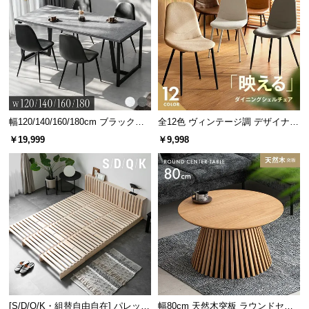
情
報
©
M
O
D
E
R
幅120/140/160/180cm ブラックフ
全12色 ヴィンテージ調 デザイナー
レーム ダイニング 大理石調 4人掛
ズシェルチェア
N
￥19,999
￥9,998
け
D
E
C
O
C
o.,
L
t
d.
A
[S/D/Q/K・組替自由自在] パレット
幅80cm 天然木突板 ラウンドセン