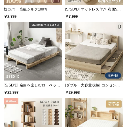
つ
枕カバー 高級シルク100％
[S/SD/D] マットレス付き 布団5点
い
セット
￥2,799
￥7,999
て
開
梱
設
置
サ
ー
ビ
ス
に
[S/SD/D] 余白を楽しむローベッド
[ダブル・大容量収納] コンセント
天然木調 ステージベッド マットレ
機能付きベッド 収納左右組み換え
つ
￥23,997
￥29,998
ス付き
可能
い
て
搬
入