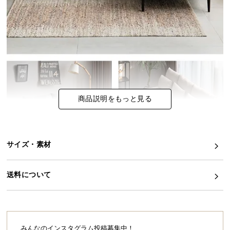
イ
ン
テ
リ
ア
コ
ー
商品説明をもっと見る
デ
ィ
ネ
ー
サイズ・素材
ト
か
ら
送料について
探
す
みんなのインスタグラム投稿募集中！