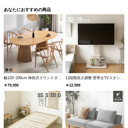
情
報
あなたにおすすめの商品
©
M
O
D
E
R
N
D
E
C
幅120~200cm 伸長式ラウンドダイ
11段階高さ調整 壁寄せTVスタンド
O
ニングテーブル 6人掛け 天然木突
キャスター付き 上下左右角度調節
￥79,990
￥12,999
板 美しい格子デザイン
機能
C
o.,
L
t
d.
A