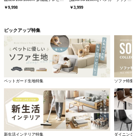
ード 木目/石目調 オープン収納・
スチール 4段階高さ調節 サイドフ
￥9,998
￥3,999
引き出し収納付き
ック オープンラック シンプル
ピックアップ特集
ペットガード生地特集
ソファ特集
新生活インテリア特集
ダイニング