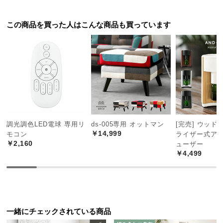
つ
い
この商品を買った人はこんな商品も買っています
て
開
梱
設
置
サ
ー
調光調色LED電球 専用リ
ds-005専用 オットマン
[完売] ウッド
ビ
￥14,999
モコン
ライザー式ア
ス
￥2,160
ューザー
に
￥4,499
つ
い
て
搬
一緒にチェックされている商品
入