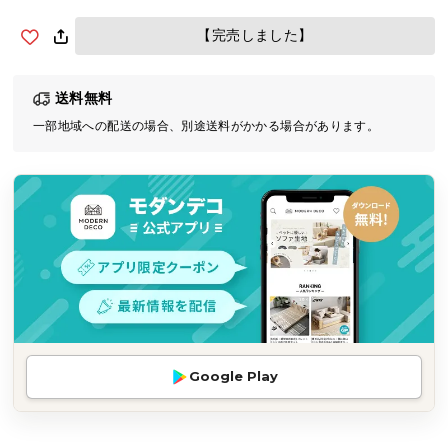
気
【完売しました】
ア
イ
テ
送料無料
ム
一部地域への配送の場合、別途送料がかかる場合があります。
ラ
ン
キ
ン
グ
商
品
カ
テ
Google Play
ゴ
リ
か