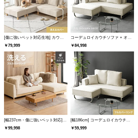
サ
ポ
ー
ト
[傷に強いペット対応生地] カウチ
コーデュロイカウチソファ + オッ
ソファセット 組替自由自在
トマン
￥79,999
￥84,998
お
知
ら
せ
ブ
ロ
グ
[幅237cm・傷に強いペット対応] 3
[幅186cm] コーデュロイカウチソ
人掛けカウチソファ 天然木フレー
ファ
￥99,998
￥59,999
企
ム 洗えるカバー
業