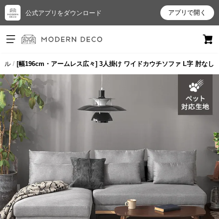
アプリで開く
公式アプリをダウンロード
ログイン
新規会員登録
ラル
[幅196cm・アームレス広々] 3人掛け ワイドカウチソファ L字 肘なし
お
気
に
入
り
ア
イ
テ
ム
最