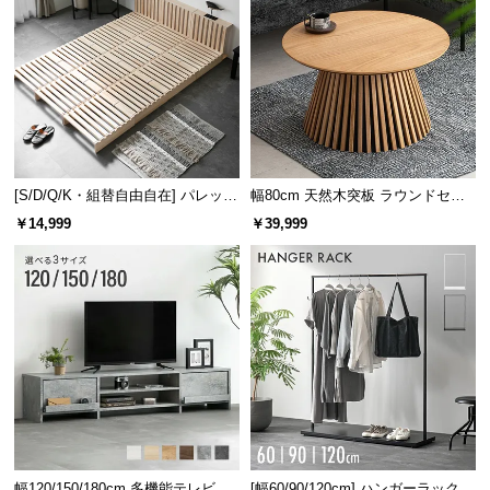
[S/D/Q/K・組替自由自在] パレット
幅80cm 天然木突板 ラウンドセン
ベッド 8/12/16枚セット
ターテーブル 美しい格子デザイン
￥14,999
￥39,999
幅120/150/180cm 多機能テレビボ
[幅60/90/120cm] ハンガーラック