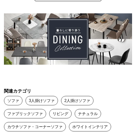
中
型
商
熊
2024/11/14
品
の
配
商品は写真通りで、部屋の雰囲気にもピッタリでした！

送
家族全員がとても気に入っていて、

に
ソファからなかなか離れません(^^♪

つ
素敵な商品をありがとうございます！
い
て
リンカ
2024/06/23
小
関連カテゴリ
型
商
ソファ
3人掛けソファ
2人掛けソファ
スムーズに届き、嬉しく思います

品
ファブリックソファ
リビング
ナチュラル
の
配
カウチソファ・コーナーソファ
ホワイトインテリア
送
に