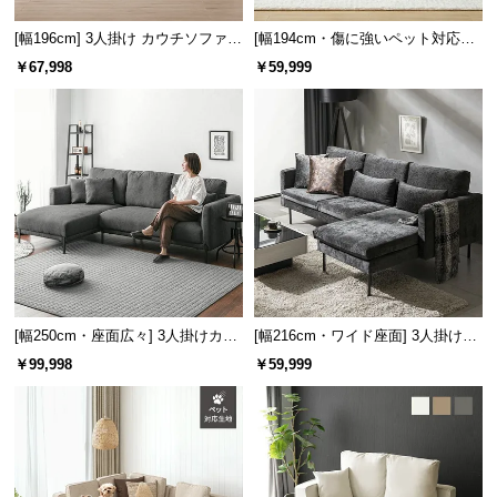
保
証
[幅196cm] 3人掛け カウチソファ
[幅194cm・傷に強いペット対応生
に
ペット対応生地
地] 3人掛けカウチソファ ヘッドレ
￥67,998
￥59,999
スト付 レイアウト自由 広々設計
つ
い
て
会
員
規
約
に
つ
[幅250cm・座面広々] 3人掛けカウ
[幅216cm・ワイド座面] 3人掛けカ
い
チソファ セパレートスタイル ブラ
ウチソファ ブラックスチール脚 L
て
￥99,998
￥59,999
ックスチール脚 4人掛け
字 ホテルライク 高級感
お
客
様