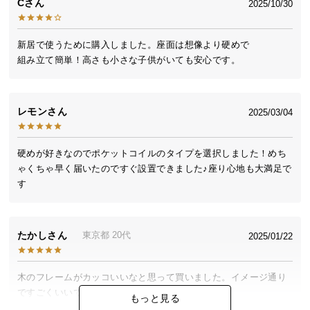
C
2025/10/30
送
料
に
新居で使うために購入しました。座面は想像より硬めで

つ
組み立て簡単！高さも小さな子供がいても安心です。
い
て
レモン
2025/03/04
大
型
硬めが好きなのでポケットコイルのタイプを選択しました！めち
商
ゃくちゃ早く届いたのですぐ設置できました♪座り心地も大満足で
品
す
の
配
送
たかし
に
東京都
20代
2025/01/22
つ
い
木のフレームがカッコいいなと思って買いました。イメージ通り
て
ですごくいいです。

もっと見る
サイズ感も一人暮らしにはちょうどよく、座り心地も最高です。