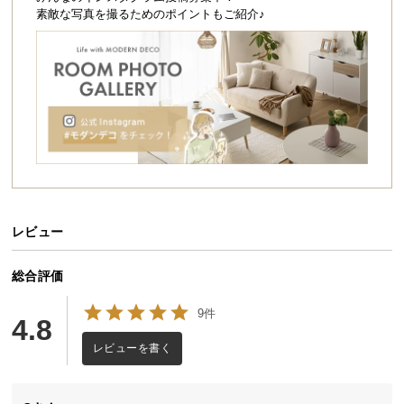
シ
素敵な写真を撮るためのポイントもご紹介♪
ョ
ッ
ピ
ン
グ
ガ
イ
ド
お
支
レビュー
払
い
総合評価
に
9件
つ
4.8
い
レビューを書く
て
配