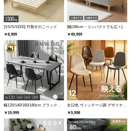
l
l
[SS/S/SD/D] 竹製すのこベッド
[幅186cm・コンパクトでも広々] 3
人掛けソファベッド リクライニン
￥8,999
￥49,999
グ 天然木フレーム 北欧
幅120/140/160/180cm ブラックフ
全12色 ヴィンテージ調 デザイナー
レーム ダイニング 大理石調 4人掛
ズシェルチェア
￥19,999
￥9,998
け