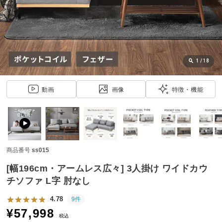
近
チ
ェ
ッ
ク
し
1
/
18
た
ア
動画
画像
特徴・機能
イ
テ
ム
商品番号
ss015
特
集
[幅196cm・アームレス広々] 3人掛け ワイドカウ
一
チソファ L字 肘なし
覧
4.78
9件
¥
57,998
税込
人