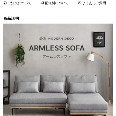
ご注文について
配送料について
よくあるご質問
ら
探
す
商品説明
イ
ン
テ
リ
ア
テ
イ
ス
ト
か
ら
探
す