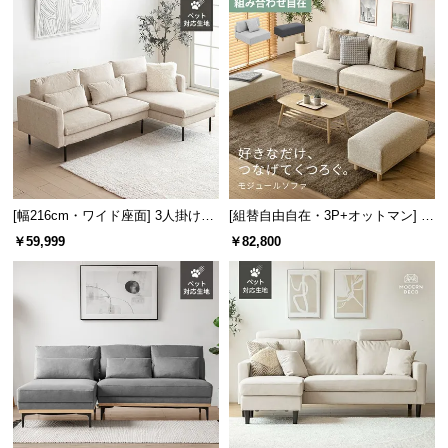
経
路
に
つ
い
て
返
品・
[幅216cm・ワイド座面] 3人掛けカ
[組替自由自在・3P+オットマン] モ
キ
ウチソファ ブラックスチール脚 L
ジュールソファ アームレス 天然木
￥59,999
￥82,800
ャ
字 ホテルライク 高級感 ペットガ
脚 洗えるカバー
ン
ード生地
セ
ル
に
つ
い
て