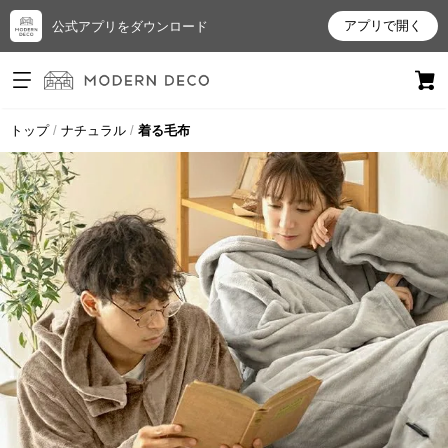
アプリで開く
公式アプリをダウンロード
ログイン
新規会員登録
トップ
ナチュラル
着る毛布
お
気
に
入
り
ア
イ
テ
ム
最