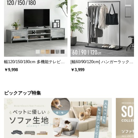
l
l
幅120/150/180cm 多機能テレビボ
[幅60/90/120cm] ハンガーラック
ード 木目/石目調 オープン収納・
スチール 4段階高さ調節 サイドフ
￥9,998
￥3,999
引き出し収納付き
ック オープンラック シンプル
ピックアップ特集