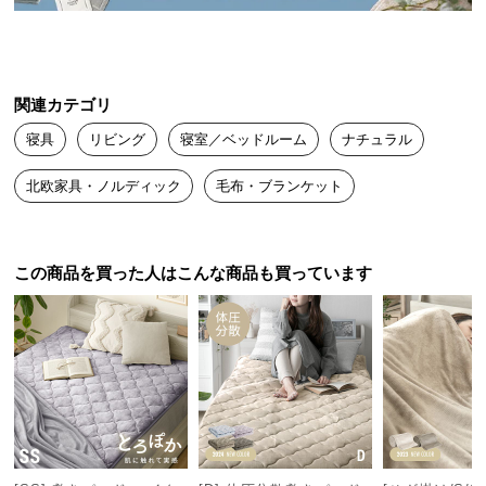
送
料
に
つ
関連カテゴリ
い
寝具
リビング
寝室／ベッドルーム
ナチュラル
て
北欧家具・ノルディック
毛布・ブランケット
大
型
商
品
この商品を買った人はこんな商品も買っています
の
配
送
に
つ
い
て