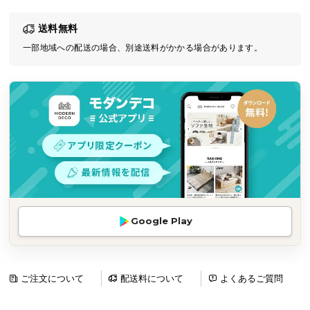
気
送料無料
ア
イ
一部地域への配送の場合、別途送料がかかる場合があります。
テ
ム
ラ
ン
キ
ン
グ
商
Google Play
品
カ
テ
ゴ
ご注文について
配送料について
よくあるご質問
リ
か