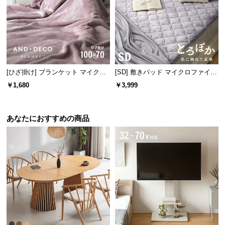
保
証
に
つ
い
て
[ひざ掛け] ブランケット マイクロ
[SD] 敷きパッド マイクロファイバ
ファイバー
ー
会
￥1,680
￥3,999
員
規
約
あなたにおすすめの商品
に
つ
い
て
お
客
様