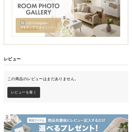
シ
ョ
ッ
ピ
ン
グ
ガ
イ
ド
レビュー
お
支
この商品のレビューはまだありません。
払
い
レビューを書く
に
つ
い
て
配