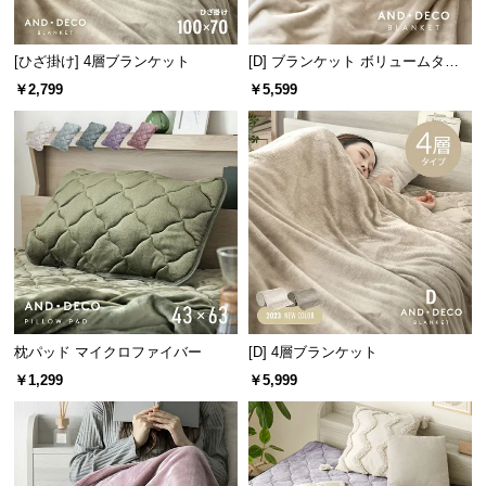
経
路
[ひざ掛け] 4層ブランケット
[D] ブランケット ボリュームタイ
に
プ
つ
￥2,799
￥5,599
い
て
返
品・
キ
ャ
ン
セ
ル
枕パッド マイクロファイバー
[D] 4層ブランケット
に
￥1,299
￥5,999
つ
い
て