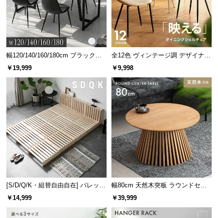
情
報
©
M
O
幅120/140/160/180cm ブラックフ
全12色 ヴィンテージ調 デザイナー
D
レーム ダイニング 大理石調 4人掛
ズシェルチェア
￥19,999
￥9,998
け
E
R
N
D
E
C
O
C
o.,
L
[S/D/Q/K・組替自由自在] パレット
幅80cm 天然木突板 ラウンドセン
t
ベッド 8/12/16枚セット
ターテーブル 美しい格子デザイン
d.
￥14,999
￥39,999
A