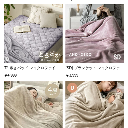
つ
い
て
開
梱
設
置
サ
ー
[D] 敷きパッド マイクロファイバ
[SD] ブランケット マイクロファイ
ビ
ー
バー
￥4,999
￥3,999
ス
に
つ
い
て
搬
入