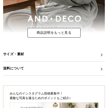
イ
ン
テ
リ
ア
商品説明をもっと見る
コ
ー
デ
ィ
サイズ・素材
ネ
ー
送料について
ト
か
ら
探
す
みんなのインスタグラム投稿募集中！
素敵な写真を撮るためのポイントもご紹介♪