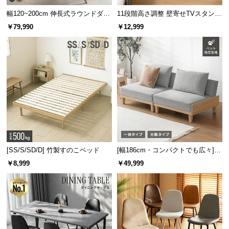
サ
幅120~200cm 伸長式ラウンドダイ
11段階高さ調整 壁寄せTVスタンド
ポ
ニングテーブル 6人掛け 天然木突
キャスター付き 上下左右角度調節
￥79,990
￥12,999
板 美しい格子デザイン
機能
ー
ト
お
知
ら
せ
[SS/S/SD/D] 竹製すのこベッド
[幅186cm・コンパクトでも広々] 3
ブ
人掛けソファベッド リクライニン
￥8,999
￥49,999
ロ
グ 天然木フレーム 北欧
グ
企
業