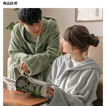
商品説明
ら
探
す
イ
ン
テ
リ
ア
テ
イ
ス
ト
か
ら
探
す