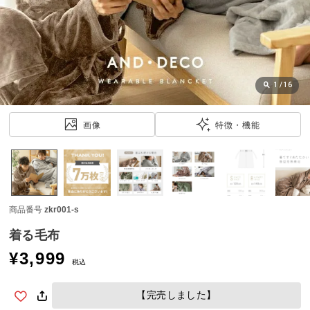
近
チ
ェ
ッ
ク
し
1
/
16
た
ア
画像
特徴・機能
イ
テ
ム
商品番号
zkr001-s
特
集
着る毛布
一
¥
3,999
覧
税込
【完売しました】
人