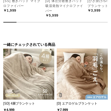
[SS] 敷きパッド マイク
[D] 体圧分散敷きパッド
[ひざ掛け/S/SD
中
ロファイバー
吸湿発熱マイクロファイ
ブランケット
型
￥1,999
￥3,999
バー
商
￥5,999
品
の
配
送
に
一緒にチェックされている商品
つ
い
て
小
型
商
品
の
配
[SD] 4層ブランケット
[D] エアロゲルブランケット
送
￥4,999
￥7,999
に