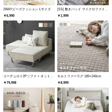
経
路
2WAYビーズクッション Lサイズ
[SS] 敷きパッド マイクロファイバ
ー
に
￥6,990
￥1,999
つ
い
断熱・防音性に優れた中材
て
返
ベッドの中材には、断熱と防音性に優れた素材を使
品・
用。夏は涼しく冬は温かいベッドに適した仕様で
キ
す。
ャ
ン
セ
コーデュロイ2Pソファ + オットマ
キルトファーラグ 185×240cm
ル
ン
￥79,998
￥8,999
に
つ
い
て