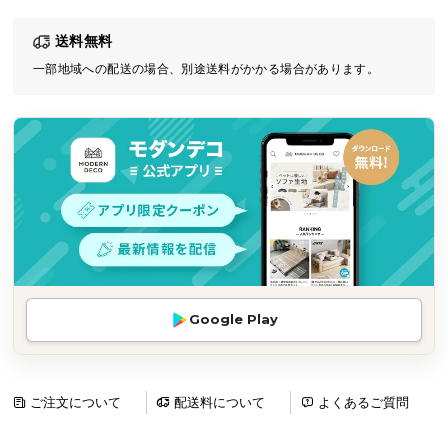
気
送料無料
ア
イ
一部地域への配送の場合、別途送料がかかる場合があります。
テ
ム
ラ
ン
キ
ン
グ
商
Google Play
品
カ
テ
ゴ
ご注文について
配送料について
よくあるご質問
リ
か