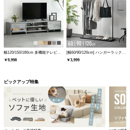
l
l
幅120/150/180cm 多機能テレビボ
[幅60/90/120cm] ハンガーラック
ード 木目/石目調 オープン収納・
スチール 4段階高さ調節 サイドフ
横幅
奥行き
高さ
￥9,998
￥3,999
引き出し収納付き
ック オープンラック シンプル
内寸
約94㎝
約35㎝
約10㎝
ピックアップ特集
引き出し収納付きをご希望の方は、片側分(2杯)
＋
7,200円
、両側分(4杯)
＋14,400円
でお選びいただ
けます。