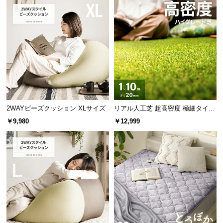
つ
い
て
開
美しい木目調のデザイン
梱
設
置
ベッドフレームには優しい風合いの木目を施し、現
代の生活にも取り入れやすいデザインに仕上げまし
サ
2WAYビーズクッション XLサイズ
リアル人工芝 超高密度 極細タイプ
た。
ー
芝丈20mm 1×10m
￥9,980
￥12,999
ビ
ス
に
つ
い
て
搬
入