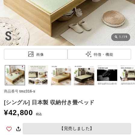
近
チ
ェ
ッ
ク
し
1
/
19
た
ア
画像
特徴・機能
イ
テ
ム
商品番号
tmz316-s
特
集
[シングル] 日本製 収納付き畳ベッド
一
¥
42,800
覧
税込
【完売しました】
人