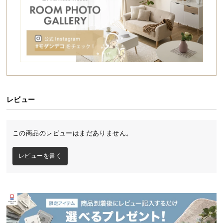
シ
ョ
ッ
ピ
ン
グ
ガ
イ
ド
レビュー
お
支
この商品のレビューはまだありません。
払
本い草の香りが爽やかな宮棚付き畳ベッド
い
レビューを書く
に
天然い草の香りが心地よく広がる畳ベッド。ヘッド
つ
ボードには便利な照明やコンセントを備え、畳面は3
段階の高さ調節が行えます。安心の日本製で長くご
い
愛用いただける一台です。
て
配