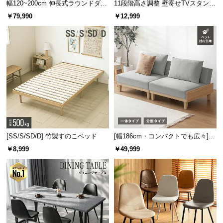
幅120~200cm 伸長式ラウンドダイ
11段階高さ調整 壁寄せTVスタンド
サ
ニングテーブル 6人掛け 天然木突
キャスター付き 上下左右角度調節
￥79,990
￥12,999
ポ
板 美しい格子デザイン
機能
横幅
奥行き
高さ
ー
ト
1枚あたり
約96㎝
約97㎝
約4㎝
お
知
ら
冷気や湿気を防ぐシート
せ
[SS/S/SD/D] 竹製すのこベッド
[幅186cm・コンパクトでも広々] 3
床面には防湿強化シートを取り付けました。冷気や
人掛けソファベッド リクライニン
￥8,999
￥49,999
ブ
湿気を防ぎ、快適な寝心地になるよう仕上げまし
グ 天然木フレーム 北欧
た。
ロ
グ
企
業