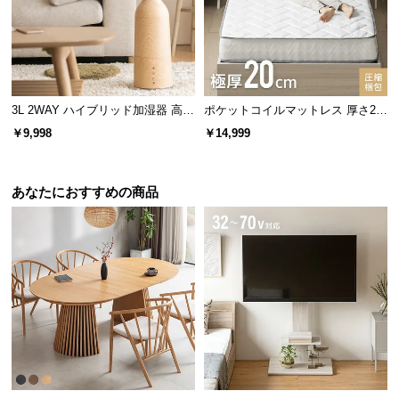
保
証
に
つ
い
て
3L 2WAY ハイブリッド加湿器 高さ
ポケットコイルマットレス 厚さ20
畳は取り外しができて衛生的
調整可能
cm SD
￥9,998
￥14,999
会
員
畳は軽量なので簡単に取り外しが可能。陰干しなど
のお手入れができて衛生的にお使いいただけます。
規
あなたにおすすめの商品
約
に
つ
い
て
お
客
様