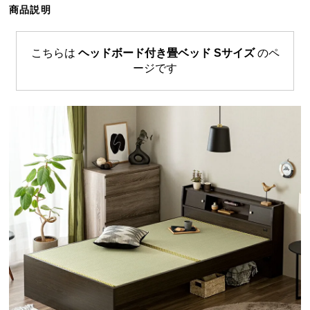
商品説明
ら
探
す
こちらは
ヘッドボード付き畳ベッド Sサイズ
のペ
ージです
イ
ン
テ
リ
ア
テ
イ
ス
ト
か
ら
探
す