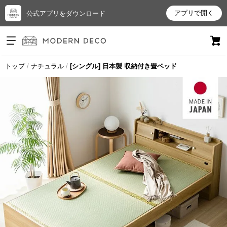
アプリで開く
公式アプリをダウンロード
ログイン
新規会員登録
トップ
ナチュラル
[シングル] 日本製 収納付き畳ベッド
お
気
に
入
り
ア
イ
テ
ム
最