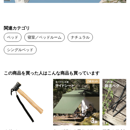
送
日本製の確かな品質
料
に
つ
関連カテゴリ
日本国内生産だからこそ実現できたクオリティ。安
い
心・安全な製品をお届けできるよう、徹底した品質
ベッド
寝室／ベッドルーム
ナチュラル
て
管理のもと、熟練の職人たちが心を込めて製造して
います。
シングルベッド
大
型
商
品
この商品を買った人はこんな商品も買っています
の
配
送
に
つ
い
て