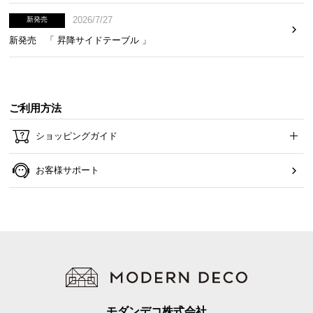
2026/7/27
新発売
やさしく照らす間接照明
新発売 「 昇降サイドテーブル 」
ヘッドボードの中央には照明付き。就寝前の読書時
などリラックスタイムをやさしく照らします。
ご利用方法
ショッピングガイド
お客様サポート
使い勝手の良いコンセント
モダンデコ株式会社