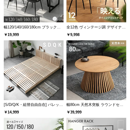
情
報
©
M
幅120/140/160/180cm ブラックフ
全12色 ヴィンテージ調 デザイナー
O
レーム ダイニング 大理石調 4人掛
ズシェルチェア
￥19,999
￥9,998
D
け
E
※シートの色は写真と異なる場合があります。
R
N
D
E
大容量のベッド下収納
C
O
C
オプションの引き出しを付ければ、ベッド下が大容
量収納スペースに。ワンルームなど収納の少ないお
o.,
部屋にもおすすめです。
L
[S/D/Q/K・組替自由自在] パレット
幅80cm 天然木突板 ラウンドセン
ベッド 8/12/16枚セット
ターテーブル 美しい格子デザイン
t
￥14,999
￥39,999
d.
A