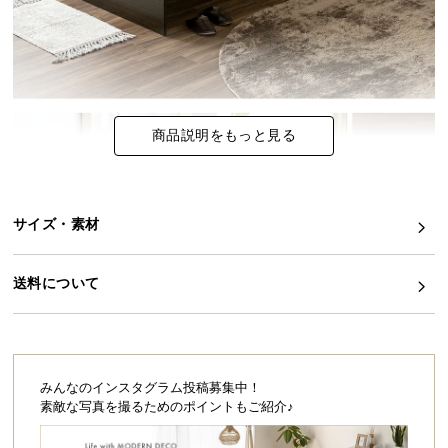
イ
ン
テ
リ
ア
商品説明をもっと見る
コ
ー
デ
ィ
サイズ・素材
ネ
ー
送料について
ト
か
ら
探
す
みんなのインスタグラム投稿募集中！
素敵な写真を撮るためのポイントもご紹介♪