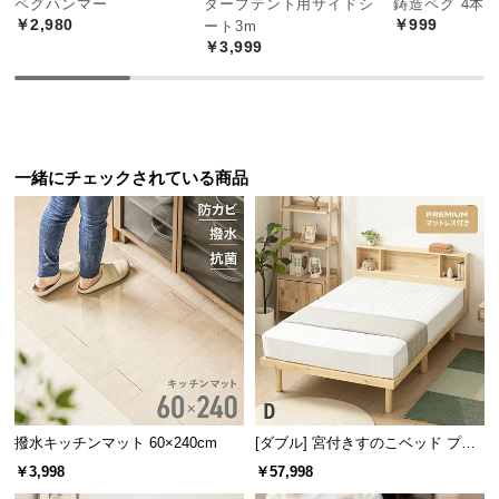
ペグハンマー
タープテント用サイドシ
鋳造ペグ 4本
製造国
日本
中
￥2,980
￥999
ート3m
型
￥3,999
商
品
の
天然のい草が香る畳ベッド
配
送
一緒にチェックされている商品
に
い草の自然な色彩や心地よい香りに癒される畳ベッ
つ
ド。お部屋にさりげなく和を取り入れることができ
い
ます。
て
小
型
商
品
の
撥水キッチンマット 60×240cm
[ダブル] 宮付きすのこベッド プレ
配
ミアムマットレス付き
送
￥3,998
￥57,998
に