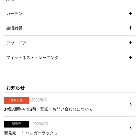
ガーデン
文庫本や時計などが置けるワイドな宮棚。コンセン
トや照明も付いて機能性抜群です。
生活雑貨
アウトドア
フィットネス・トレーニング
お知らせ
2026/8/5
お知らせ
お盆期間中の出荷・配送・お問い合わせについて
横幅
奥行き
2026/8/3
新発売
約96㎝
約12㎝
新発売 「 ハンガーラック 」