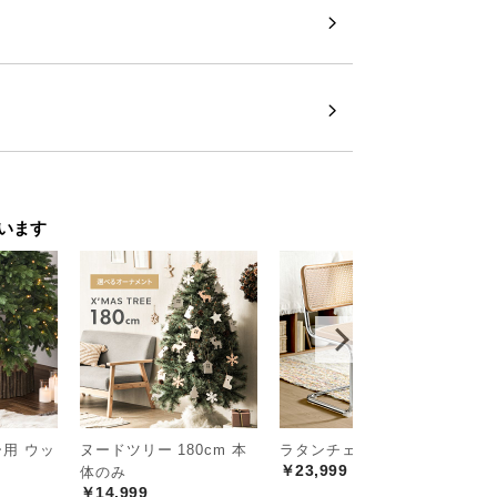
います
用 ウッ
ヌードツリー 180cm 本
ラタンチェア 2脚セット
ク
￥23,999
体のみ
ブ
￥14,999
￥