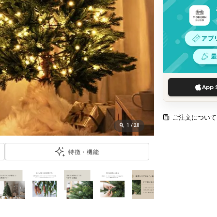
App 
ご注文について
1
/
20
特徴・機能